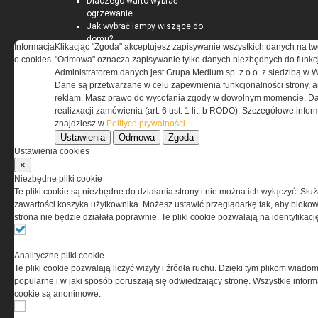
Dlaczego warto wybrać
ogrzewanie...
Jak wybrać lampy wiszące do
domu?
Informacja
Klikacjąc "Zgoda" akceptujesz zapisywanie wszystkich danych na tw
o cookies
"Odmowa" oznacza zapisywanie tylko danych niezbędnych do funkcj
Administratorem danych jest Grupa Medium sp. z o.o. z siedzibą w 
Dane są przetwarzane w celu zapewnienia funkcjonalności strony, a
reklam. Masz prawo do wycofania zgody w dowolnym momencie. Da
realizxacji zamówienia (art. 6 ust. 1 lit. b RODO). Szczegółowe inf
znajdziesz w
Polityce prywatności
Ustawienia
Odmowa
Zgoda
Ustawienia cookies
×
Niezbędne pliki cookie
Te pliki cookie są niezbędne do działania strony i nie można ich wyłączyć. Słu
zawartości koszyka użytkownika. Możesz ustawić przeglądarkę tak, aby blokował
strona nie będzie działała poprawnie. Te pliki cookie pozwalają na identyfika
Analityczne pliki cookie
Te pliki cookie pozwalają liczyć wizyty i źródła ruchu. Dzięki tym plikom wiadom
O NAS
popularne i w jaki sposób poruszają się odwiedzający stronę. Wszystkie inform
cookie są anonimowe.
Codzienne źródło informacji o taktyce, szkoleniu,
misjach bojowych, uzbrojeniu, umundurowaniu