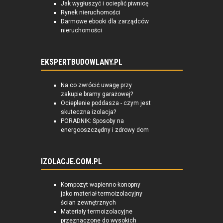
Jak wygłuszyć i ocieplić piwnicę
Rynek nieruchomości
Darmowe ebooki dla zarządców
nieruchomości
EKSPERTBUDOWLANY.PL
Na co zwrócić uwagę przy
zakupie bramy garażowej?
Ocieplenie poddasza - czym jest
skuteczna izolacja?
PORADNIK: Sposoby na
energooszczędny i zdrowy dom
IZOLACJE.COM.PL
Kompozyt wapienno-konopny
jako materiał termoizolacyjny
ścian zewnętrznych
Materiały termoizolacyjne
przeznaczone do wysokich