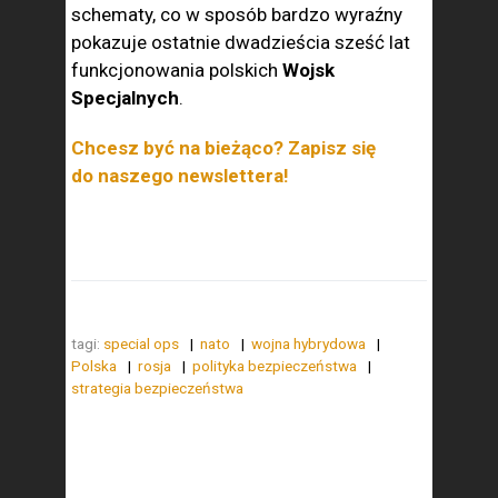
schematy, co w sposób bardzo wyraźny
pokazuje ostatnie dwadzieścia sześć lat
funkcjonowania polskich
Wojsk
Specjalnych
.
Chcesz być na bieżąco? Zapisz się
do naszego newslettera!
tagi:
special ops
nato
wojna hybrydowa
Polska
rosja
polityka bezpieczeństwa
strategia bezpieczeństwa