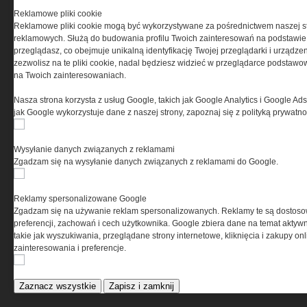
i wyposażeniu jednostek specjalnych w kraju i na świecie.
Reklamowe pliki cookie
Reklamowe pliki cookie mogą być wykorzystywane za pośrednictwem naszej s
reklamowych. Służą do budowania profilu Twoich zainteresowań na podstawie i
przeglądasz, co obejmuje unikalną identyfikację Twojej przeglądarki i urządze
zezwolisz na te pliki cookie, nadal będziesz widzieć w przeglądarce podstawow
na Twoich zainteresowaniach.
REGULAMIN
Nasza strona korzysta z usług Google, takich jak Google Analytics i Google Ads
Regulamin określa zasady korzystania z portalu
jak Google wykorzystuje dane z naszej strony, zapoznaj się z polityką prywatn
www.special-ops.pl
Wysyłanie danych związanych z reklamami
Korzystanie z portalu jest równoznaczne
Zgadzam się na wysyłanie danych związanych z reklamami do Google.
z zaakceptowaniem warunków ustanowionych
przez Grupa MEDIUM Spółka z ograniczoną
odpowiedzialnością Spółka komandytowa, nr KRS:
Reklamy spersonalizowane Google
0000537655, NIP 1132860378, REGON 146393437
Zgadzam się na używanie reklam spersonalizowanych. Reklamy te są dostos
(zwana dalej Grupa MEDIUM) w postaci Regulaminu.
preferencji, zachowań i cech użytkownika. Google zbiera dane na temat aktywn
takie jak wyszukiwania, przeglądane strony internetowe, kliknięcia i zakupy onl
zainteresowania i preferencje.
Przeczytaj regulamin
Zaznacz wszystkie
Zapisz i zamknij