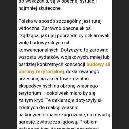
do wskazania, są w obecnej sytuacji
najmniej skuteczne.
Polska w sposób szczególny jest tutaj
widoczna. Zarówno obecna ekipa
rządząca, jak i jej poprzednicy deklarowali
wolę budowy silnych sił
konwencjonalnych. Dotyczyło to zarówno
wzrostu wydatków wojskowych, mniej lub
bardziej konkretnych koncepcji
budowy sił
obrony terytorialnej
,
deklarowanego
przesunięcia akcentów z działań
ekspedycyjnych na obronę własnego
terytorium – cokolwiek miało by się
za tym kryć. Te deklaracje dotyczyły sił
zdolnych do reakcji właśnie
na konwencjonalne zagrożenie, na otwartą
agresję, zwłaszcza lądową. Problem