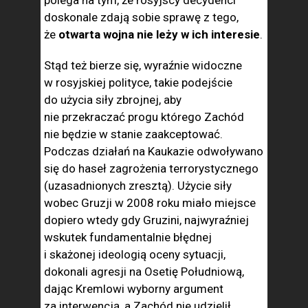
polega na tym, że rosyjscy decydenci
doskonale zdają sobie sprawę z tego,
że
otwarta wojna nie leży w ich interesie
.
Stąd też bierze się, wyraźnie widoczne
w rosyjskiej polityce, takie podejście
do użycia siły zbrojnej, aby
nie przekraczać progu którego Zachód
nie będzie w stanie zaakceptować.
Podczas działań na Kaukazie odwoływano
się do haseł zagrożenia terrorystycznego
(uzasadnionych zresztą). Użycie siły
wobec Gruzji w 2008 roku miało miejsce
dopiero wtedy gdy Gruzini, najwyraźniej
wskutek fundamentalnie błędnej
i skażonej ideologią oceny sytuacji,
dokonali agresji na Osetię Południową,
dając Kremlowi wyborny argument
za interwencją, a Zachód nie udzielił