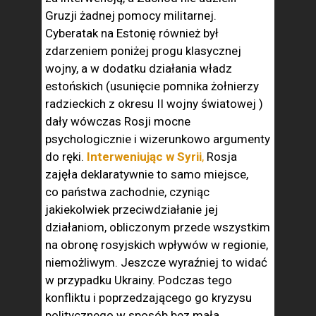
Gruzji żadnej pomocy militarnej.
Cyberatak na Estonię również był
zdarzeniem poniżej progu klasycznej
wojny, a w dodatku działania władz
estońskich (usunięcie pomnika żołnierzy
radzieckich z okresu II wojny światowej )
dały wówczas Rosji mocne
psychologicznie i wizerunkowo argumenty
do ręki.
Interweniując w Syrii
,
Rosja
zajęła deklaratywnie to samo miejsce,
co państwa zachodnie, czyniąc
jakiekolwiek przeciwdziałanie jej
działaniom, obliczonym przede wszystkim
na obronę rosyjskich wpływów w regionie,
niemożliwym. Jeszcze wyraźniej to widać
w przypadku Ukrainy. Podczas tego
konfliktu i poprzedzającego go kryzysu
politycznego w sposób bez mała