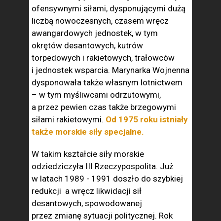
ofensywnymi siłami, dysponującymi dużą
liczbą nowoczesnych, czasem wręcz
awangardowych jednostek, w tym
okrętów desantowych, kutrów
torpedowych i rakietowych, trałowców
i jednostek wsparcia. Marynarka Wojnenna
dysponowała także własnym lotnictwem
– w tym myśliwcami odrzutowymi,
a przez pewien czas także brzegowymi
siłami rakietowymi.
Od 1975 roku istniały
także morskie siły specjalne.
W takim kształcie siły morskie
odziedziczyła III Rzeczypospolita. Już
w latach 1989 - 1991 doszło do szybkiej
redukcji a wręcz likwidacji sił
desantowych, spowodowanej
przez zmianę sytuacji politycznej. Rok