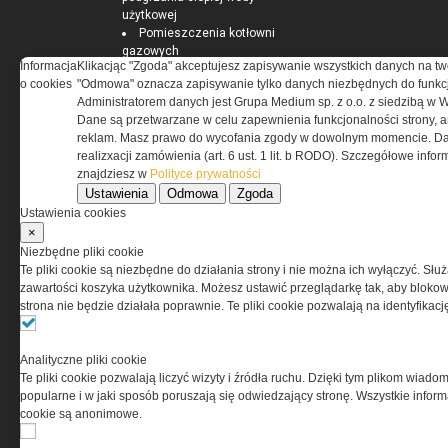
użytkowej
Pomieszczenia kotłowni
gazowych
Informacja
Klikacjąc "Zgoda" akceptujesz zapisywanie wszystkich danych na tw
o cookies
"Odmowa" oznacza zapisywanie tylko danych niezbędnych do funkcj
Administratorem danych jest Grupa Medium sp. z o.o. z siedzibą w 
Dane są przetwarzane w celu zapewnienia funkcjonalności strony, a
ELEKTRO.INFO
reklam. Masz prawo do wycofania zgody w dowolnym momencie. Da
realizxacji zamówienia (art. 6 ust. 1 lit. b RODO). Szczegółowe inf
znajdziesz w
Polityce prywatności
WAGO 221 - teraz również w
Ustawienia
Odmowa
Zgoda
wersji 6 mm²
Ustawienia cookies
Dlaczego warto wybrać
×
ogrzewanie...
Jak wybrać lampy wiszące do
Niezbędne pliki cookie
domu?
Te pliki cookie są niezbędne do działania strony i nie można ich wyłączyć. Słu
zawartości koszyka użytkownika. Możesz ustawić przeglądarkę tak, aby blokował
strona nie będzie działała poprawnie. Te pliki cookie pozwalają na identyfika
Analityczne pliki cookie
Te pliki cookie pozwalają liczyć wizyty i źródła ruchu. Dzięki tym plikom wiadom
popularne i w jaki sposób poruszają się odwiedzający stronę. Wszystkie inform
cookie są anonimowe.