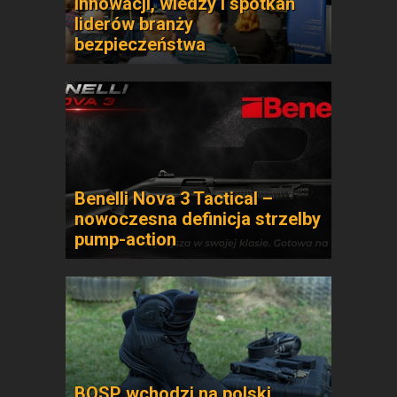
innowacji, wiedzy i spotkań
liderów branży
bezpieczeństwa
Benelli Nova 3 Tactical –
nowoczesna definicja strzelby
pump-action
BOSP wchodzi na polski