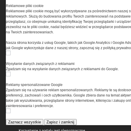
Reklamowe pliki cookie
Reklamowe pliki cookie mogą być wykorzystywane za pośrednictwem naszej s
reklamowych. Służą do budowania profilu Twoich zainteresowań na podstawie i
przeglądasz, co obejmuje unikalną identyfikację Twojej przeglądarki i urządze
zezwolisz na te pliki cookie, nadal będziesz widzieć w przeglądarce podstawow
na Twoich zainteresowaniach.
O NAS
Nasza strona korzysta z usług Google, takich jak Google Analytics i Google Ads
jak Google wykorzystuje dane z naszej strony, zapoznaj się z polityką prywatn
Codzienne źródło informacji o taktyce, szkoleniu,
misjach bojowych, uzbrojeniu, umundurowaniu
Wysyłanie danych związanych z reklamami
i wyposażeniu jednostek specjalnych w kraju i na świecie.
Zgadzam się na wysyłanie danych związanych z reklamami do Google.
Reklamy spersonalizowane Google
Zgadzam się na używanie reklam spersonalizowanych. Reklamy te są dostos
REGULAMIN
preferencji, zachowań i cech użytkownika. Google zbiera dane na temat aktywn
takie jak wyszukiwania, przeglądane strony internetowe, kliknięcia i zakupy onl
zainteresowania i preferencje.
Regulamin określa zasady korzystania z portalu
www.special-ops.pl
Zaznacz wszystkie
Zapisz i zamknij
Korzystanie z portalu jest równoznaczne