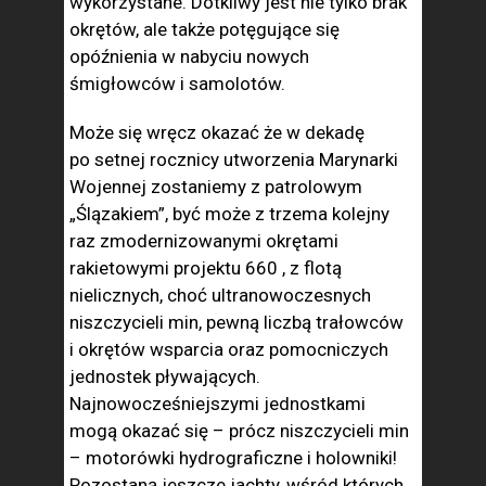
wykorzystane. Dotkliwy jest nie tylko brak
okrętów, ale także potęgujące się
opóźnienia w nabyciu nowych
śmigłowców i samolotów.
Może się wręcz okazać że w dekadę
po setnej rocznicy utworzenia Marynarki
Wojennej zostaniemy z patrolowym
„Ślązakiem”, być może z trzema kolejny
raz zmodernizowanymi okrętami
rakietowymi projektu 660 , z flotą
nielicznych, choć ultranowoczesnych
niszczycieli min, pewną liczbą trałowców
i okrętów wsparcia oraz pomocniczych
jednostek pływających.
Najnowocześniejszymi jednostkami
mogą okazać się – prócz niszczycieli min
– motorówki hydrograficzne i holowniki!
Pozostaną jeszcze jachty, wśród których