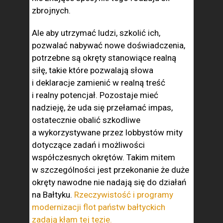
zbrojnych.
Ale aby utrzymać ludzi, szkolić ich,
pozwalać nabywać nowe doświadczenia,
potrzebne są okręty stanowiące realną
siłę, takie które pozwalają słowa
i deklaracje zamienić w realną treść
i realny potencjał. Pozostaje mieć
nadzieję, że uda się przełamać impas,
ostatecznie obalić szkodliwe
a wykorzystywane przez lobbystów mity
dotyczące zadań i możliwości
współczesnych okrętów. Takim mitem
w szczególności jest przekonanie że duże
okręty nawodne nie nadają się do działań
na Bałtyku.
Rzeczywistość i programy
modernizacji flot państw bałtyckich
zadają kłam tej tezie.