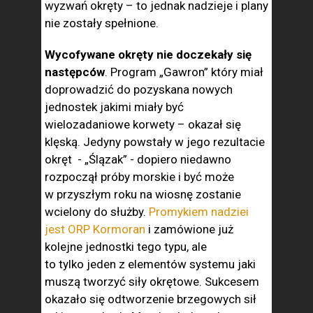
wyzwań okręty – to jednak nadzieje i plany
nie zostały spełnione.
Wycofywane okręty nie doczekały się
następców
. Program „Gawron” który miał
doprowadzić do pozyskana nowych
jednostek jakimi miały być
wielozadaniowe korwety – okazał się
klęską. Jedyny powstały w jego rezultacie
okręt - „Ślązak” - dopiero niedawno
rozpoczął próby morskie i być może
w przyszłym roku na wiosnę zostanie
wcielony do służby.
Promykiem nadziei
jest ORP Kormoran
i zamówione już
kolejne jednostki tego typu, ale
to tylko jeden z elementów systemu jaki
muszą tworzyć siły okrętowe. Sukcesem
okazało się odtworzenie brzegowych sił