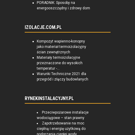
PORADNIK: Sposoby na
energooszczędny i zdrowy dom
IZOLACJE.COM.PL
Kompozyt wapienno-konopny
jako materiał termoizolacyjny
ścian zewnętrznych
Materiały termoizolacyjne
przeznaczone do wysokich
temperatur -...
Warunki Techniczne 2021 dla
przegród i złączy budowlanych
RYNEKINSTALACYJNY.PL
Przeciwpożarowe instalacje
wodociągowe – stan prawny
Zapotrzebowanie na moc
cieplną i energię użytkową do
podgrzania ciepłej wody