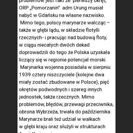
problemów jest fakt że pierwszy okręt,
ORP „Pomorzanin” adm Urung musiał
nabyć w Gdańsku na własne nazwisko.
Mimo tego, polscy marynarze walcząc –
także w głębi lądu, w składzie flotylli
rzecznych- i pracując nad budową floty,
w ciągu niecałych dwóch dekad
doprowadzili do tego że Polska uzyskała
liczący się w regionie potencjał morski.
Marynarka wojenna posiadała w sierpniu
1939 cztery niszczyciele (kolejne dwa
miały zostać zbudowane w Polsce), pięć
okrętów podwodnych i szereg innych
jednostek, także rzecznych. Mimo
problemów, błędów, przewagi przeciwnika,
obrona Wybrzeża, trwała do października.
Marynarze brali też udział w walkach
w głębi kraju oraz służyli w strukturach