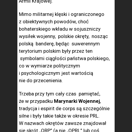
Armii Krajowej.
Mimo militarnej klęski i ograniczonego
z obiektywnych powodów, choć
bohaterskiego wkładu w sojuszniczy
wysiłek wojenny, polskie okręty, nosząc
polską banderę, będąc suwerennym
terytorium polskim były przez ten
symbolami ciągłości państwa polskiego,
co w wymiarze politycznym
i psychologicznym jest wartością
nie do przecenienia.
Trzeba przy tym cały czas pamiętać,
że w przypadku
Marynarki Wojennej
,
tradycja i espirit de corps są szczególnie
silne i były takie także w okresie PRL.
W nazwach okrętów zawsze znajdował
się skrót „ORP” (a nie „OPRL” lub coś