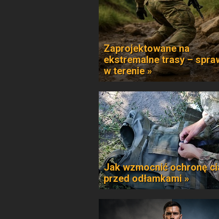
Zaprojektowane na
ekstremalne trasy – spr
w terenie »
Jak wzmocnić ochronę ci
przed odłamkami »