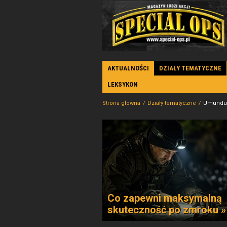
AKTUALNOŚCI
DZIAŁY TEMATYCZNE
LEKSYKON
Strona główna
Działy tematyczne
Umundur
Co zapewni maksymalną
skuteczność po zmroku »