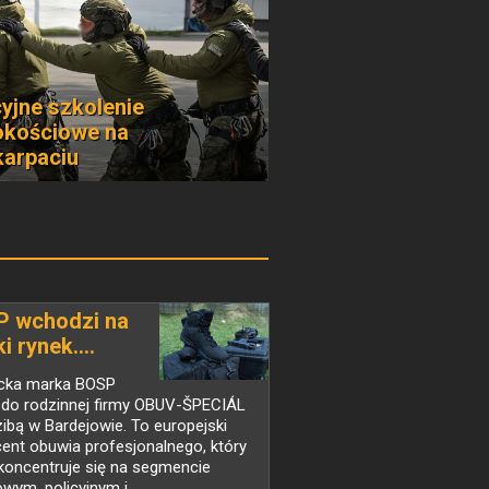
cyjne szkolenie
kościowe na
arpaciu
 wchodzi na
i rynek....
cka marka BOSP
 do rodzinnej firmy OBUV-ŠPECIÁL
zibą w Bardejowie. To europejski
ent obuwia profesjonalnego, który
 koncentruje się na segmencie
wym, policyjnym i...