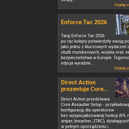
Czytaj c
Enforce Tac 2026
Targi Enforce Tac 2026
po raz kolejny potwierdziły swoją p
jako jedno z kluczowych wydarzeń 
służb mundurowych, wojska oraz s
bezpieczeństwa w Europie. Tegoro
edycja wyraźnie...
Czytaj c
Direct Action
prezentuje Core...
Direct Action przedstawia
Core Assaulter Setup - przykładow
konfigurację dla operatorów
bez wyspecjalizowanej funkcji (K9, 
sniper, breacher, JTAC), działającyc
w pełnym oporządzeniu i...