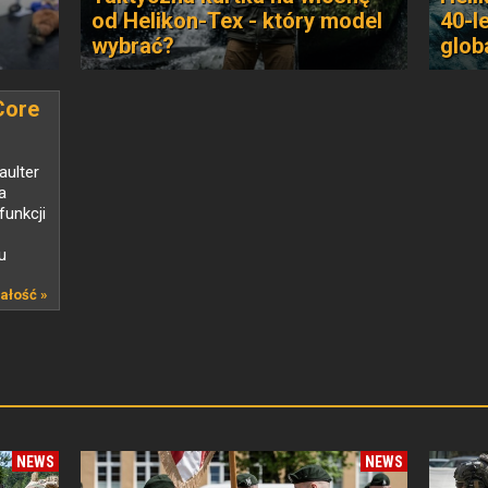
od Helikon-Tex - który model
40-l
wybrać?
glob
Core
aulter
a
funkcji
u
ałość »
NEWS
NEWS