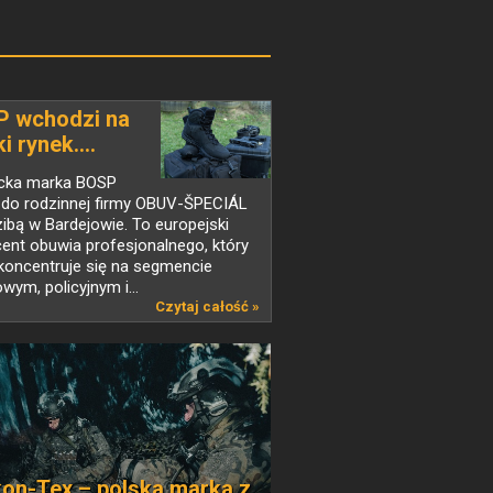
 wchodzi na
i rynek....
cka marka BOSP
 do rodzinnej firmy OBUV-ŠPECIÁL
zibą w Bardejowie. To europejski
ent obuwia profesjonalnego, który
 koncentruje się na segmencie
wym, policyjnym i...
Czytaj całość »
kon-Tex – polska marka z