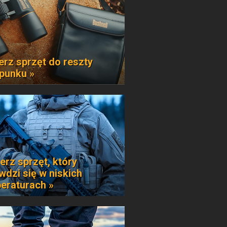
erz sprzęt do reszty
punku »
erz sprzęt, który
wdzi się w niskich
eraturach »