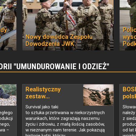
ady
Poli
p
Nowy dowódca Zespołu
wyso
Dowodzenia JWK
Podk
RII "UMUNDUROWANIE I ODZIEŻ"
Realistyczny
BOSP
zestaw...
polsk
Survival jako taki
Słowa
iegłego
to sztuka przetrwania w niekorzystnych
należy
odukcji
warunkach, które zagrażają naszemu
z sied
nego,
życiu i zdrowiu, z małą ilością zasobów,
produc
twa –
w nieznanym nam terenie. Jak pokazują
od lat
historie ludzi, którzy...
wojsko