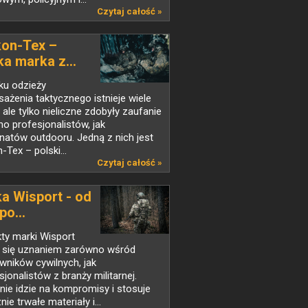
Czytaj całość »
kon-Tex –
ka marka z...
ku odzieży
sażenia taktycznego istnieje wiele
 ale tylko nieliczne zdobyły zaufanie
o profesjonalistów, jak
onatów outdooru. Jedną z nich jest
-Tex – polski...
Czytaj całość »
a Wisport - od
po...
ty marki Wisport
 się uznaniem zarówno wśród
wników cywilnych, jak
sjonalistów z branży militarnej.
nie idzie na kompromisy i stosuje
ie trwałe materiały i...