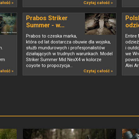
ałość »
Czytaj całość »
Prabos Striker
Pols
Summer - w...
odzie
Prabos to czeska marka,
Entire
która od lat dostarcza obuwie dla wojska,
odzież
m.
służb mundurowych i profesjonalistów
i outd
działających w trudnych warunkach. Model
we Wr
wym
Striker Summer Mid NexX4 w kolorze
powsta
coyote to propozycja...
Alei Ar
ałość »
Czytaj całość »