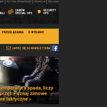
MIN
POLITYKA PRYWATNOŚCI
REDAKCJA
REKLAMA
ZAMÓW
SECURITY
RUJ
SPECIAL-OPS
OPS
PRZEGLĄDARKA
E-WYDANIE
ZAPISZ SIĘ DO NEWSLETTERA
temperatura spada, liczy
sprzęt. Poznaj zimowe
ie taktyczne »