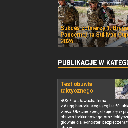
Sukces żołnierzy 1. Bryg
Pancernej na Sullivan Cu
2026
PUBLIKACJE W KATEGO
Test obuwia
taktycznego
BOSP...
BOSP to słowacka firma
z długą historią sięgającą lat 50. ub
wieku. Obecnie specjalizuje się w pr
obuwia trekkingowego oraz taktycz
głównie dla jednostek bezpieczeńs
straży...