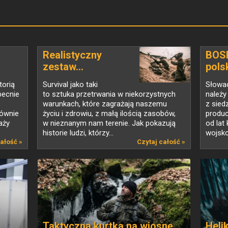
Realistyczny
BOSP
zestaw...
polsk
torią
Survival jako taki
Słowa
becnie
to sztuka przetrwania w niekorzystnych
należy
warunkach, które zagrażają naszemu
z sied
łównie
życiu i zdrowiu, z małą ilością zasobów,
produc
aży
w nieznanym nam terenie. Jak pokazują
od lat
historie ludzi, którzy...
wojsko
ałość »
Czytaj całość »
Taktyczna kurtka na wiosnę
Heli