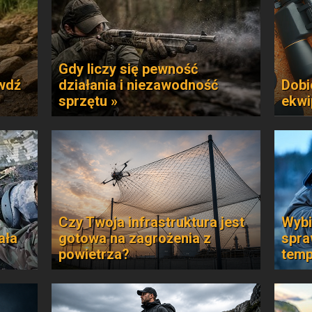
Gdy liczy się pewność
awdź
działania i niezawodność
Dobi
sprzętu »
ekwi
Czy Twoja infrastruktura jest
Wybi
ała
gotowa na zagrożenia z
spra
powietrza?
temp