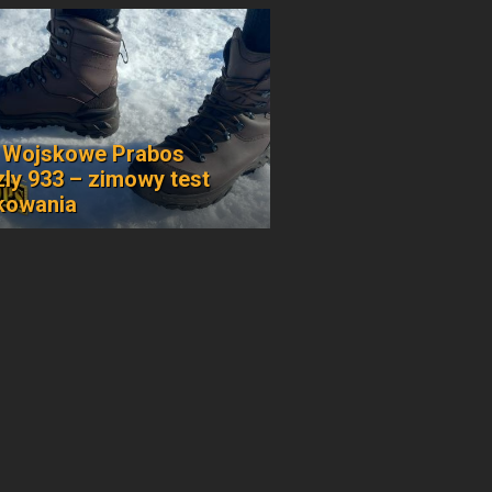
 Wojskowe Prabos
zly 933 – zimowy test
kowania