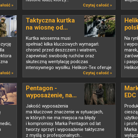
ałość »
Czytaj całość »
Taktyczna kurtka
Heli
na wiosnę od...
pols
Kurtka wiosenna musi
Na ryn
ozycję
spełniać kilka kluczowych wymagań:
i wypo
dla
chronić przed deszczem i wiatrem,
marek,
ektora
zapewniać swobodę ruchów oraz
zarówn
czna
skuteczną wentylację podczas
i pasj
intensywnego wysiłku. Helikon-Tex oferuje
Helikon
ałość »
szereg...
Czytaj całość »
Pentagon -
Mark
wyposażenie, na...
EDC 
Jakość wyposażenia
Produk
ą
ma kluczowe znaczenie w sytuacjach,
cieszą
w których nie ma miejsca na błędy
użytko
medic,
i kompromisy. Marka Pentagon od lat
i profe
h
tworzy sprzęt i wyposażenie taktyczne
Marka 
z myślą o profesjonalnych...
wyłączn