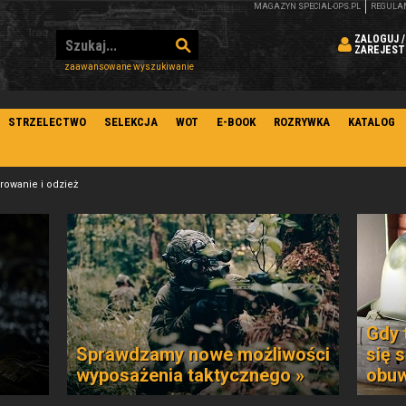
MAGAZYN SPECIAL-OPS.PL
REGULA
ZALOGUJ /
ZAREJEST
zaawansowane wyszukiwanie
STRZELECTWO
SELEKCJA
WOT
E-BOOK
ROZRYWKA
KATALOG
owanie i odzież
Gdy 
Sprawdzamy nowe możliwości
się 
wyposażenia taktycznego »
obuw