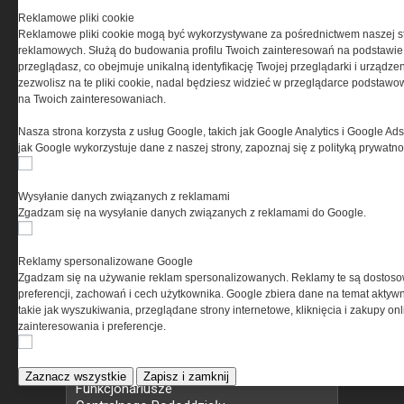
jest obecnie dość łatwe, jednak trzeba
Reklamowe pliki cookie
na to poświęcić czas oraz pieniądze.
Reklamowe pliki cookie mogą być wykorzystywane za pośrednictwem naszej s
Jeżeli więc ktoś działa profilaktycznie
reklamowych. Służą do budowania profilu Twoich zainteresowań na podstawie i
i zależy mu na skutecznych narzędziach
przeglądasz, co obejmuje unikalną identyfikację Twojej przeglądarki i urządze
do samoobrony,...
zezwolisz na te pliki cookie, nadal będziesz widzieć w przeglądarce podstawow
Czytaj całość »
na Twoich zainteresowaniach.
Nasza strona korzysta z usług Google, takich jak Google Analytics i Google Ads
WZD KaOSG
jak Google wykorzystuje dane z naszej strony, zapoznaj się z polityką prywatn
podsumował
pierwsze...
Pierwsze sześć miesięcy
Wysyłanie danych związanych z reklamami
2026 roku było dla funkcjonariuszy
Zgadzam się na wysyłanie danych związanych z reklamami do Google.
Wydziału Zabezpieczenia Działań
Karpackiego Oddziału Straży Granicznej
okresem intensywnego szkolenia
Reklamy spersonalizowane Google
i doskonalenia umiejętności....
Zgadzam się na używanie reklam spersonalizowanych. Reklamy te są dostos
Czytaj całość »
preferencji, zachowań i cech użytkownika. Google zbiera dane na temat aktywn
takie jak wyszukiwania, przeglądane strony internetowe, kliknięcia i zakupy onl
zainteresowania i preferencje.
Kontrterroryści
ćwiczyli...
Zaznacz wszystkie
Zapisz i zamknij
Funkcjonariusze