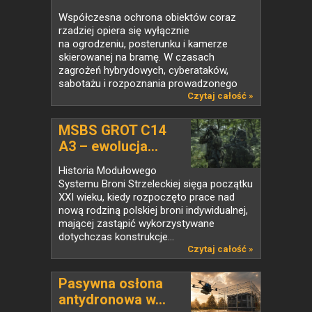
strategicznych
Współczesna ochrona obiektów coraz
rzadziej opiera się wyłącznie
na ogrodzeniu, posterunku i kamerze
skierowanej na bramę. W czasach
zagrożeń hybrydowych, cyberataków,
sabotażu i rozpoznania prowadzonego
także...
Czytaj całość »
MSBS GROT C14
A3 – ewolucja...
Historia Modułowego
Systemu Broni Strzeleckiej sięga początku
XXI wieku, kiedy rozpoczęto prace nad
nową rodziną polskiej broni indywidualnej,
mającej zastąpić wykorzystywane
dotychczas konstrukcje...
Czytaj całość »
Pasywna osłona
antydronowa w...