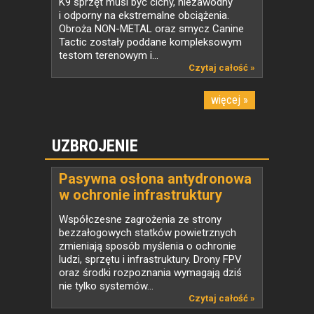
K9 sprzęt musi być cichy, niezawodny
i odporny na ekstremalne obciążenia.
Obroża NON-METAL oraz smycz Canine
Tactic zostały poddane kompleksowym
testom terenowym i...
Czytaj całość »
więcej »
UZBROJENIE
Pasywna osłona antydronowa
w ochronie infrastruktury
krytycznej
Współczesne zagrożenia ze strony
bezzałogowych statków powietrznych
zmieniają sposób myślenia o ochronie
ludzi, sprzętu i infrastruktury. Drony FPV
oraz środki rozpoznania wymagają dziś
nie tylko systemów...
Czytaj całość »