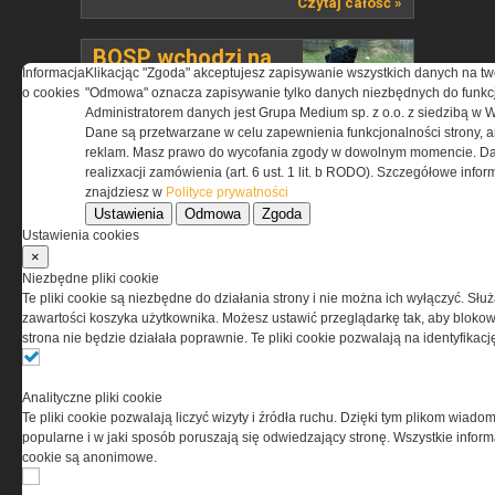
Czytaj całość »
BOSP wchodzi na
Informacja
Klikacjąc "Zgoda" akceptujesz zapisywanie wszystkich danych na tw
polski rynek....
o cookies
"Odmowa" oznacza zapisywanie tylko danych niezbędnych do funkcj
Administratorem danych jest Grupa Medium sp. z o.o. z siedzibą w 
Słowacka marka BOSP
Dane są przetwarzane w celu zapewnienia funkcjonalności strony, a
należy do rodzinnej firmy OBUV-ŠPECIÁL
reklam. Masz prawo do wycofania zgody w dowolnym momencie. Da
z siedzibą w Bardejowie. To europejski
realizxacji zamówienia (art. 6 ust. 1 lit. b RODO). Szczegółowe inf
producent obuwia profesjonalnego, który
znajdziesz w
Polityce prywatności
od lat koncentruje się na segmencie
Ustawienia
Odmowa
Zgoda
wojskowym, policyjnym i...
Ustawienia cookies
Czytaj całość »
×
Niezbędne pliki cookie
więcej »
Te pliki cookie są niezbędne do działania strony i nie można ich wyłączyć. Słu
zawartości koszyka użytkownika. Możesz ustawić przeglądarkę tak, aby blokował
strona nie będzie działała poprawnie. Te pliki cookie pozwalają na identyfika
TRENING I SZKOLENIE
Analityczne pliki cookie
Skuteczna samoobrona bez
Te pliki cookie pozwalają liczyć wizyty i źródła ruchu. Dzięki tym plikom wiadom
popularne i w jaki sposób poruszają się odwiedzający stronę. Wszystkie inform
formalności
cookie są anonimowe.
Uzyskanie pozwolenia na broń w Polsce