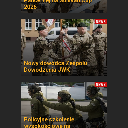
Pancernej na Sullivan Cup
2026
NEWS
Nowy dowódca Zespołu
Dowodzenia JWK
NEWS
Policyjne szkolenie
wysokościowe na