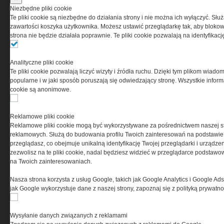
przez Grupa MEDIUM Spółka z ograniczoną
Niezbędne pliki cookie
odpowiedzialnością Spółka komandytowa, nr KRS:
Te pliki cookie są niezbędne do działania strony i nie można ich wyłączyć. Słu
0000537655, NIP 1132860378, REGON 146393437
zawartości koszyka użytkownika. Możesz ustawić przeglądarkę tak, aby blokował
(zwana dalej Grupa MEDIUM) w postaci Regulaminu.
strona nie będzie działała poprawnie. Te pliki cookie pozwalają na identyfika
Przeczytaj regulamin
Analityczne pliki cookie
Te pliki cookie pozwalają liczyć wizyty i źródła ruchu. Dzięki tym plikom wiadom
popularne i w jaki sposób poruszają się odwiedzający stronę. Wszystkie inform
cookie są anonimowe.
PRYWATNOŚĆ
Reklamowe pliki cookie
Reklamowe pliki cookie mogą być wykorzystywane za pośrednictwem naszej s
Ta witryna wykorzystuje pliki cookies do przechowywania
reklamowych. Służą do budowania profilu Twoich zainteresowań na podstawie i
informacji na Twoim komputerze. Pliki cookies stosujemy
przeglądasz, co obejmuje unikalną identyfikację Twojej przeglądarki i urządze
w celu świadczenia usług na najwyższym poziomie,
zezwolisz na te pliki cookie, nadal będziesz widzieć w przeglądarce podstawow
w tym w sposób dostosowany do indywidualnych potrzeb.
na Twoich zainteresowaniach.
Korzystanie z witryny bez zmiany ustawień dotyczących
cookies oznacza, że będą one zamieszczane w Twoim
Nasza strona korzysta z usług Google, takich jak Google Analytics i Google Ads
urządzeniu końcowym. W każdym momencie możesz
jak Google wykorzystuje dane z naszej strony, zapoznaj się z polityką prywatn
dokonać zmiany ustawień przeglądarki dotyczących
cookies. Nim Państwo zaczną korzystać z naszego
serwisu prosimy o zapoznanie się z naszą
polityką
Wysyłanie danych związanych z reklamami
prywatności
oraz
informacją o cookies
.