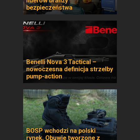
liderów branży
bezpieczeństwa
Benelli Nova 3 Tactical –
nowoczesna definicja strzelby
pump-action
BOSP wchodzi na polski
rynek. Obuwie tworzone z