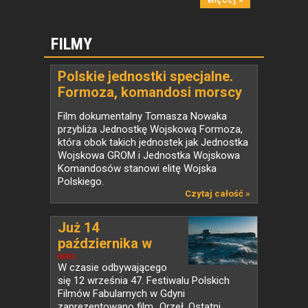
FILMY
Polskie jednostki specjalne.
Formoza, komandosi morscy
Film dokumentalny Tomasza Nowaka
przybliża Jednostkę Wojskową Formoza,
która obok takich jednostek jak Jednostka
Wojskowa GROM i Jednostka Wojskowa
Komandosów stanowi elitę Wojska
Polskiego.
Czytaj całość »
Już 14
października w
kinach...
NEWS
W czasie odbywającego
się 12 września 47. Festiwalu Polskich
Filmów Fabularnych w Gdyni
zaprezentowano film „Orzeł. Ostatni