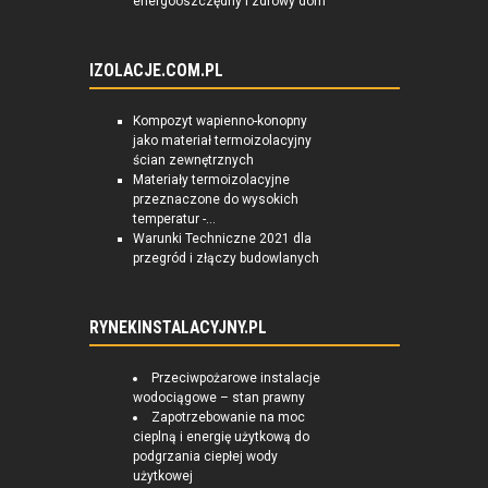
energooszczędny i zdrowy dom
IZOLACJE.COM.PL
Kompozyt wapienno-konopny
jako materiał termoizolacyjny
ścian zewnętrznych
Materiały termoizolacyjne
przeznaczone do wysokich
temperatur -...
Warunki Techniczne 2021 dla
przegród i złączy budowlanych
RYNEKINSTALACYJNY.PL
Przeciwpożarowe instalacje
wodociągowe – stan prawny
Zapotrzebowanie na moc
cieplną i energię użytkową do
podgrzania ciepłej wody
użytkowej