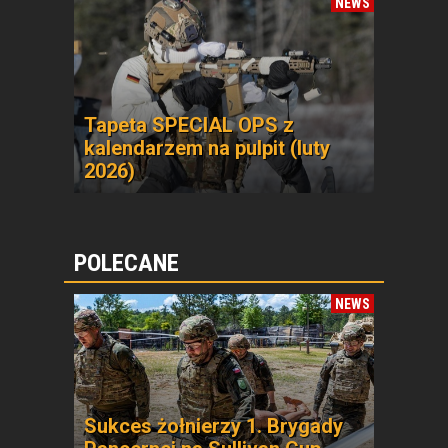
NEWS
Tapeta SPECIAL OPS z
kalendarzem na pulpit (luty
2026)
POLECANE
NEWS
Sukces żołnierzy 1. Brygady