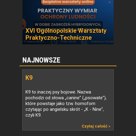
XVI Ogólnopolskie Warsztaty
Praktyczno-Techniczne
NAJNOWSZE
K9
K9 to inaczej psy bojowe. Nazwa
pochodzi od słowa „canine” („psowate”),
które powstaje jako tzw. homofom
czytając po angielsku skrót - „K - Nine”,
czyli K9.
Czytaj całość »