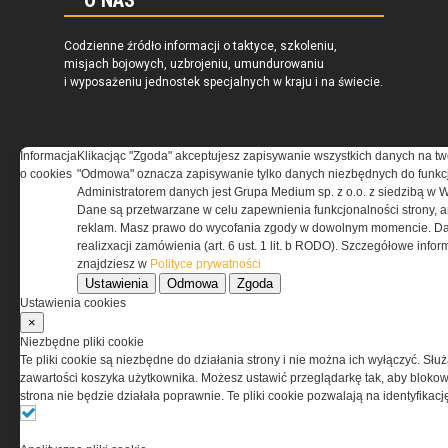
O NAS
Codzienne źródło informacji o taktyce, szkoleniu,
misjach bojowych, uzbrojeniu, umundurowaniu
i wyposażeniu jednostek specjalnych w kraju i na świecie.
Informacja
Klikacjąc "Zgoda" akceptujesz zapisywanie wszystkich danych na tw
o cookies
"Odmowa" oznacza zapisywanie tylko danych niezbędnych do funkcj
REGULAMIN
Administratorem danych jest Grupa Medium sp. z o.o. z siedzibą w 
Dane są przetwarzane w celu zapewnienia funkcjonalności strony, a
Regulamin określa zasady korzystania z portalu
reklam. Masz prawo do wycofania zgody w dowolnym momencie. Da
www.special-ops.pl
realizxacji zamówienia (art. 6 ust. 1 lit. b RODO). Szczegółowe inf
znajdziesz w
Polityce prywatności
Ustawienia
Odmowa
Zgoda
Korzystanie z portalu jest równoznaczne
Ustawienia cookies
z zaakceptowaniem warunków ustanowionych
×
przez Grupa MEDIUM Spółka z ograniczoną
Niezbędne pliki cookie
odpowiedzialnością Spółka komandytowa, nr KRS:
Te pliki cookie są niezbędne do działania strony i nie można ich wyłączyć. Słu
0000537655, NIP 1132860378, REGON 146393437
zawartości koszyka użytkownika. Możesz ustawić przeglądarkę tak, aby blokował
(zwana dalej Grupa MEDIUM) w postaci Regulaminu.
strona nie będzie działała poprawnie. Te pliki cookie pozwalają na identyfika
Przeczytaj regulamin