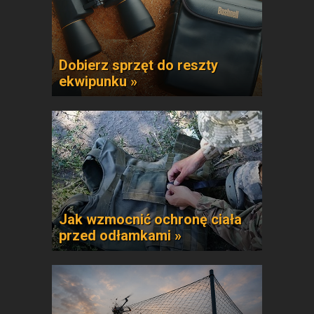
Dobierz sprzęt do reszty
ekwipunku »
Jak wzmocnić ochronę ciała
przed odłamkami »