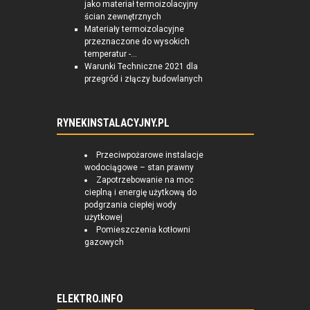
jako materiał termoizolacyjny
ścian zewnętrznych
Materiały termoizolacyjne
przeznaczone do wysokich
temperatur -...
Warunki Techniczne 2021 dla
przegród i złączy budowlanych
RYNEKINSTALACYJNY.PL
Przeciwpożarowe instalacje
wodociągowe – stan prawny
Zapotrzebowanie na moc
cieplną i energię użytkową do
podgrzania ciepłej wody
użytkowej
Pomieszczenia kotłowni
gazowych
ELEKTRO.INFO