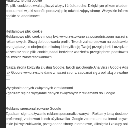
Analityczne pliki cookie
Te pliki cookie pozwalają liczyć wizyty i źródła ruchu. Dzięki tym plikom wiadom
popularne i w jaki sposób poruszają się odwiedzający stronę. Wszystkie inform
cookie są anonimowe.
PRYWATNOŚĆ
Reklamowe pliki cookie
Reklamowe pliki cookie mogą być wykorzystywane za pośrednictwem naszej s
Ta witryna wykorzystuje pliki cookies do przechowywania
reklamowych. Służą do budowania profilu Twoich zainteresowań na podstawie i
informacji na Twoim komputerze. Pliki cookies stosujemy
przeglądasz, co obejmuje unikalną identyfikację Twojej przeglądarki i urządze
w celu świadczenia usług na najwyższym poziomie,
zezwolisz na te pliki cookie, nadal będziesz widzieć w przeglądarce podstawow
w tym w sposób dostosowany do indywidualnych potrzeb.
na Twoich zainteresowaniach.
Korzystanie z witryny bez zmiany ustawień dotyczących
cookies oznacza, że będą one zamieszczane w Twoim
Nasza strona korzysta z usług Google, takich jak Google Analytics i Google Ads
urządzeniu końcowym. W każdym momencie możesz
jak Google wykorzystuje dane z naszej strony, zapoznaj się z polityką prywatn
dokonać zmiany ustawień przeglądarki dotyczących
cookies. Nim Państwo zaczną korzystać z naszego
serwisu prosimy o zapoznanie się z naszą
polityką
Wysyłanie danych związanych z reklamami
prywatności
oraz
informacją o cookies
.
Zgadzam się na wysyłanie danych związanych z reklamami do Google.
Reklamy spersonalizowane Google
Zgadzam się na używanie reklam spersonalizowanych. Reklamy te są dostos
preferencji, zachowań i cech użytkownika. Google zbiera dane na temat aktywn
takie jak wyszukiwania, przeglądane strony internetowe, kliknięcia i zakupy onl