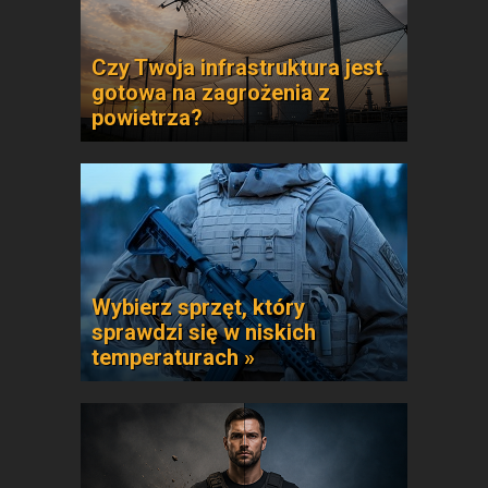
Czy Twoja infrastruktura jest
gotowa na zagrożenia z
powietrza?
Wybierz sprzęt, który
sprawdzi się w niskich
temperaturach »