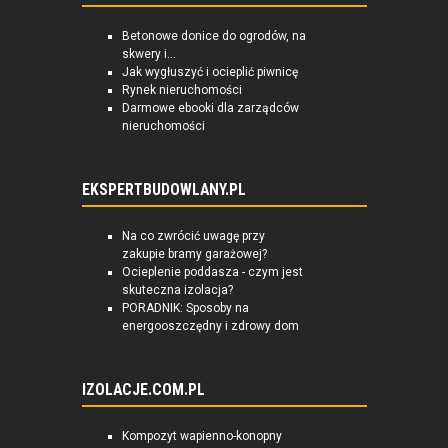
Betonowe donice do ogrodów, na
skwery i...
Jak wygłuszyć i ocieplić piwnicę
Rynek nieruchomości
Darmowe ebooki dla zarządców
nieruchomości
EKSPERTBUDOWLANY.PL
Na co zwrócić uwagę przy
zakupie bramy garażowej?
Ocieplenie poddasza - czym jest
skuteczna izolacja?
PORADNIK: Sposoby na
energooszczędny i zdrowy dom
IZOLACJE.COM.PL
Kompozyt wapienno-konopny