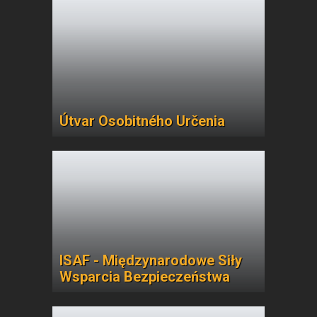
Útvar Osobitného Určenia
ISAF - Międzynarodowe Siły
Wsparcia Bezpieczeństwa