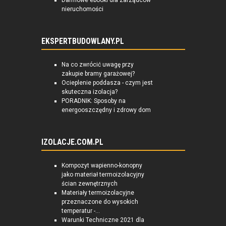
Darmowe ebooki dla zarządców
nieruchomości
EKSPERTBUDOWLANY.PL
Na co zwrócić uwagę przy
zakupie bramy garażowej?
Ocieplenie poddasza - czym jest
skuteczna izolacja?
PORADNIK: Sposoby na
energooszczędny i zdrowy dom
IZOLACJE.COM.PL
Kompozyt wapienno-konopny
jako materiał termoizolacyjny
ścian zewnętrznych
Materiały termoizolacyjne
przeznaczone do wysokich
temperatur -...
Warunki Techniczne 2021 dla