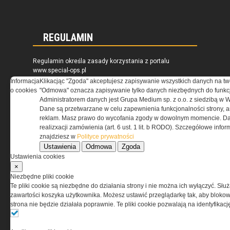
REGULAMIN
Regulamin określa zasady korzystania z portalu
www.special-ops.pl
Informacja
Klikacjąc "Zgoda" akceptujesz zapisywanie wszystkich danych na tw
o cookies
"Odmowa" oznacza zapisywanie tylko danych niezbędnych do funkcj
Korzystanie z portalu jest równoznaczne
Administratorem danych jest Grupa Medium sp. z o.o. z siedzibą w 
z zaakceptowaniem warunków ustanowionych
Dane są przetwarzane w celu zapewnienia funkcjonalności strony, a
przez Grupa MEDIUM Spółka z ograniczoną
reklam. Masz prawo do wycofania zgody w dowolnym momencie. Da
odpowiedzialnością Spółka komandytowa, nr KRS:
realizxacji zamówienia (art. 6 ust. 1 lit. b RODO). Szczegółowe inf
0000537655, NIP 1132860378, REGON 146393437
znajdziesz w
Polityce prywatności
(zwana dalej Grupa MEDIUM) w postaci Regulaminu.
Ustawienia
Odmowa
Zgoda
Ustawienia cookies
×
Przeczytaj regulamin
Niezbędne pliki cookie
Te pliki cookie są niezbędne do działania strony i nie można ich wyłączyć. Słu
zawartości koszyka użytkownika. Możesz ustawić przeglądarkę tak, aby blokował
strona nie będzie działała poprawnie. Te pliki cookie pozwalają na identyfika
PRYWATNOŚĆ