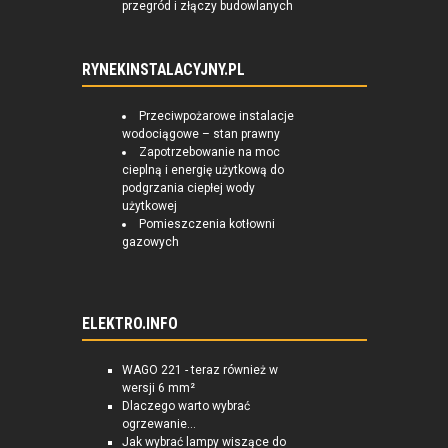
przegród i złączy budowlanych
RYNEKINSTALACYJNY.PL
Przeciwpożarowe instalacje
wodociągowe – stan prawny
Zapotrzebowanie na moc
cieplną i energię użytkową do
podgrzania ciepłej wody
użytkowej
Pomieszczenia kotłowni
gazowych
ELEKTRO.INFO
WAGO 221 - teraz również w
wersji 6 mm²
Dlaczego warto wybrać
ogrzewanie...
Jak wybrać lampy wiszące do