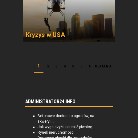
Kryzys w USA
2
3
4
5
6
OSTATNIA
ADMINISTRATOR24.INFO
Betonowe donice do ogrodów, na
skwery i...
Jak wygłuszyć i ocieplić piwnicę
Rynek nieruchomości