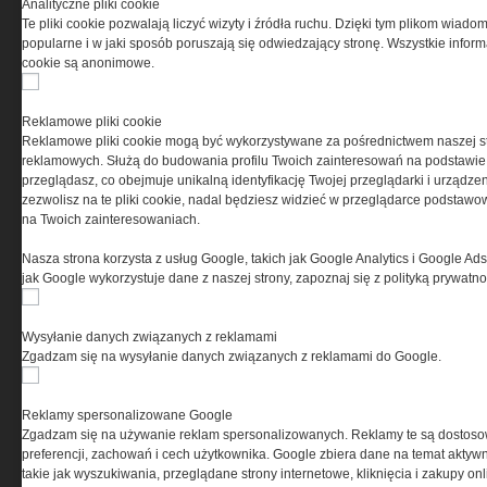
Analityczne pliki cookie
Te pliki cookie pozwalają liczyć wizyty i źródła ruchu. Dzięki tym plikom wiadom
Ta witryna wykorzystuje pliki cookies do przechowywania
popularne i w jaki sposób poruszają się odwiedzający stronę. Wszystkie inform
informacji na Twoim komputerze. Pliki cookies stosujemy
cookie są anonimowe.
w celu świadczenia usług na najwyższym poziomie,
w tym w sposób dostosowany do indywidualnych potrzeb.
Korzystanie z witryny bez zmiany ustawień dotyczących
Reklamowe pliki cookie
cookies oznacza, że będą one zamieszczane w Twoim
Reklamowe pliki cookie mogą być wykorzystywane za pośrednictwem naszej s
urządzeniu końcowym. W każdym momencie możesz
reklamowych. Służą do budowania profilu Twoich zainteresowań na podstawie i
dokonać zmiany ustawień przeglądarki dotyczących
przeglądasz, co obejmuje unikalną identyfikację Twojej przeglądarki i urządze
cookies. Nim Państwo zaczną korzystać z naszego
zezwolisz na te pliki cookie, nadal będziesz widzieć w przeglądarce podstawow
serwisu prosimy o zapoznanie się z naszą
polityką
na Twoich zainteresowaniach.
prywatności
oraz
informacją o cookies
.
Nasza strona korzysta z usług Google, takich jak Google Analytics i Google Ads
jak Google wykorzystuje dane z naszej strony, zapoznaj się z polityką prywatn
Wysyłanie danych związanych z reklamami
Zgadzam się na wysyłanie danych związanych z reklamami do Google.
Copyright © 2004-2019 Grupa MEDIUM Spółka z ograniczoną odpowiedzialnością
Reklamy spersonalizowane Google
Spółka komandytowa, nr KRS: 0000537655. Wszelkie prawa, w tym Autora,
Wydawcy i Producenta bazy danych zastrzeżone. Jakiekolwiek dalsze
Zgadzam się na używanie reklam spersonalizowanych. Reklamy te są dostos
rozpowszechnianie artykułów zabronione. Korzystanie z serwisu i
zamieszczonych w nim utworów i danych wyłącznie na zasadach określonych w
preferencji, zachowań i cech użytkownika. Google zbiera dane na temat aktywn
Zasadach korzystania z serwisu.
Special-Ops
takie jak wyszukiwania, przeglądane strony internetowe, kliknięcia i zakupy onl