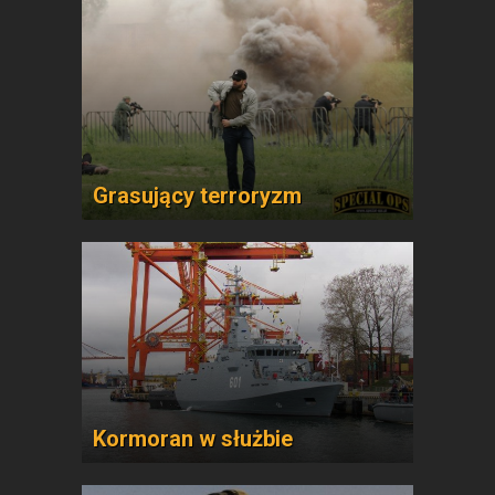
Grasujący terroryzm
Kormoran w służbie