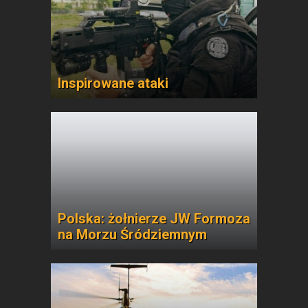
Inspirowane ataki
Polska: żołnierze JW Formoza
na Morzu Śródziemnym