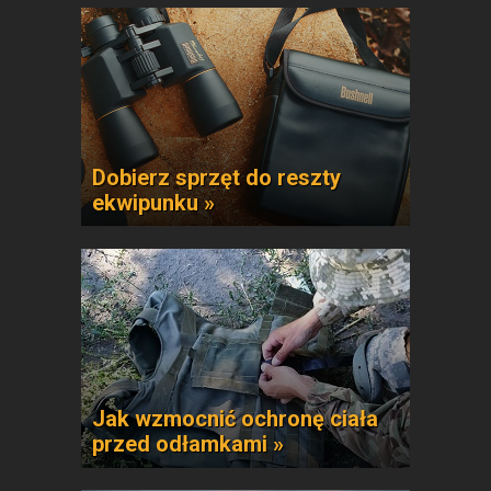
Dobierz sprzęt do reszty
ekwipunku »
Jak wzmocnić ochronę ciała
przed odłamkami »