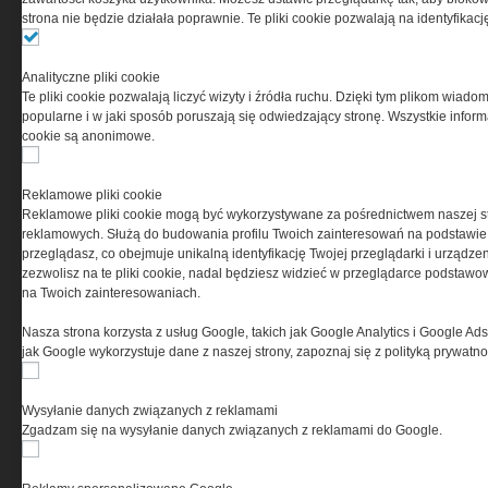
(zwana dalej Grupa MEDIUM) w postaci Regulaminu.
strona nie będzie działała poprawnie. Te pliki cookie pozwalają na identyfika
Przeczytaj regulamin
Analityczne pliki cookie
Te pliki cookie pozwalają liczyć wizyty i źródła ruchu. Dzięki tym plikom wiadom
popularne i w jaki sposób poruszają się odwiedzający stronę. Wszystkie inform
cookie są anonimowe.
PRYWATNOŚĆ
Reklamowe pliki cookie
Reklamowe pliki cookie mogą być wykorzystywane za pośrednictwem naszej s
Ta witryna wykorzystuje pliki cookies do przechowywania
reklamowych. Służą do budowania profilu Twoich zainteresowań na podstawie i
informacji na Twoim komputerze. Pliki cookies stosujemy
przeglądasz, co obejmuje unikalną identyfikację Twojej przeglądarki i urządze
w celu świadczenia usług na najwyższym poziomie,
zezwolisz na te pliki cookie, nadal będziesz widzieć w przeglądarce podstawow
w tym w sposób dostosowany do indywidualnych potrzeb.
na Twoich zainteresowaniach.
Korzystanie z witryny bez zmiany ustawień dotyczących
cookies oznacza, że będą one zamieszczane w Twoim
Nasza strona korzysta z usług Google, takich jak Google Analytics i Google Ads
urządzeniu końcowym. W każdym momencie możesz
jak Google wykorzystuje dane z naszej strony, zapoznaj się z polityką prywatn
dokonać zmiany ustawień przeglądarki dotyczących
cookies. Nim Państwo zaczną korzystać z naszego
serwisu prosimy o zapoznanie się z naszą
polityką
Wysyłanie danych związanych z reklamami
prywatności
oraz
informacją o cookies
.
Zgadzam się na wysyłanie danych związanych z reklamami do Google.