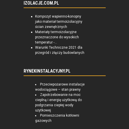
IZOLACJE.COM.PL
Kompozyt wapienno-konopny
jako materiał termoizolacyjny
ścian zewnętrznych
Materiały termoizolacyjne
przeznaczone do wysokich
temperatur -...
Warunki Techniczne 2021 dla
przegród i złączy budowlanych
RYNEKINSTALACYJNY.PL
Przeciwpożarowe instalacje
wodociągowe – stan prawny
Zapotrzebowanie na moc
cieplną i energię użytkową do
podgrzania ciepłej wody
użytkowej
Pomieszczenia kotłowni
gazowych