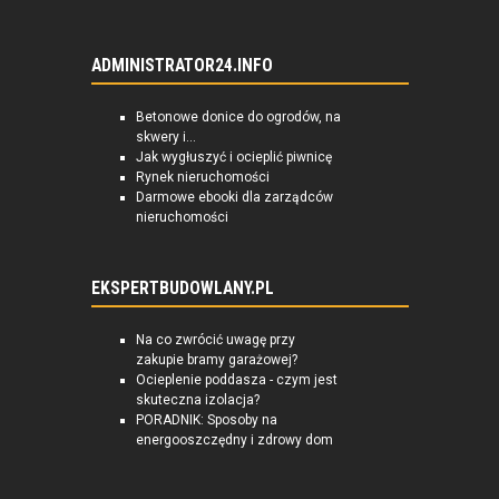
ADMINISTRATOR24.INFO
Betonowe donice do ogrodów, na
skwery i...
Jak wygłuszyć i ocieplić piwnicę
Rynek nieruchomości
Darmowe ebooki dla zarządców
nieruchomości
EKSPERTBUDOWLANY.PL
Na co zwrócić uwagę przy
zakupie bramy garażowej?
Ocieplenie poddasza - czym jest
skuteczna izolacja?
PORADNIK: Sposoby na
energooszczędny i zdrowy dom