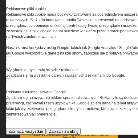
PRYWATNOŚĆ
Reklamowe pliki cookie
Reklamowe pliki cookie mogą być wykorzystywane za pośrednictwem naszej s
Ta witryna wykorzystuje pliki cookies do przechowywania
reklamowych. Służą do budowania profilu Twoich zainteresowań na podstawie i
informacji na Twoim komputerze. Pliki cookies stosujemy
przeglądasz, co obejmuje unikalną identyfikację Twojej przeglądarki i urządze
w celu świadczenia usług na najwyższym poziomie,
zezwolisz na te pliki cookie, nadal będziesz widzieć w przeglądarce podstawow
w tym w sposób dostosowany do indywidualnych potrzeb.
na Twoich zainteresowaniach.
Korzystanie z witryny bez zmiany ustawień dotyczących
cookies oznacza, że będą one zamieszczane w Twoim
Nasza strona korzysta z usług Google, takich jak Google Analytics i Google Ads
urządzeniu końcowym. W każdym momencie możesz
jak Google wykorzystuje dane z naszej strony, zapoznaj się z polityką prywatn
dokonać zmiany ustawień przeglądarki dotyczących
cookies. Nim Państwo zaczną korzystać z naszego
serwisu prosimy o zapoznanie się z naszą
polityką
Wysyłanie danych związanych z reklamami
prywatności
oraz
informacją o cookies
.
Zgadzam się na wysyłanie danych związanych z reklamami do Google.
Reklamy spersonalizowane Google
Zgadzam się na używanie reklam spersonalizowanych. Reklamy te są dostos
preferencji, zachowań i cech użytkownika. Google zbiera dane na temat aktywn
takie jak wyszukiwania, przeglądane strony internetowe, kliknięcia i zakupy onl
zainteresowania i preferencje.
Copyright © 2004-2019 Grupa MEDIUM Spółka z ograniczoną odpowiedzialnością
Spółka komandytowa, nr KRS: 0000537655. Wszelkie prawa, w tym Autora, Wydawcy i
Producenta bazy danych zastrzeżone. Jakiekolwiek dalsze rozpowszechnianie
Zaznacz wszystkie
Zapisz i zamknij
artykułów zabronione. Korzystanie z serwisu i zamieszczonych w nim utworów i danych
wyłącznie na zasadach określonych w Zasadach korzystania z serwisu.
Special-Ops