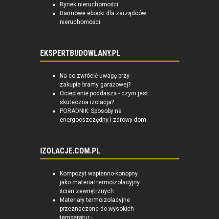
Rynek nieruchomości
Darmowe ebooki dla zarządców
nieruchomości
EKSPERTBUDOWLANY.PL
Na co zwrócić uwagę przy
zakupie bramy garażowej?
Ocieplenie poddasza - czym jest
skuteczna izolacja?
PORADNIK: Sposoby na
energooszczędny i zdrowy dom
IZOLACJE.COM.PL
Kompozyt wapienno-konopny
jako materiał termoizolacyjny
ścian zewnętrznych
Materiały termoizolacyjne
przeznaczone do wysokich
temperatur -...