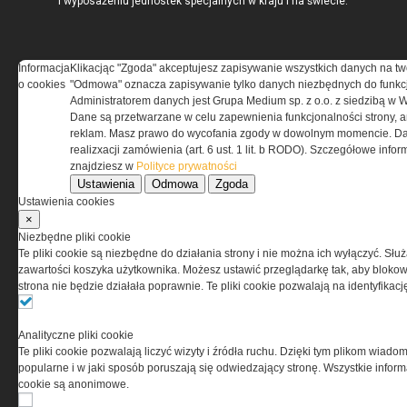
i wyposażeniu jednostek specjalnych w kraju i na świecie.
Informacja
Klikacjąc "Zgoda" akceptujesz zapisywanie wszystkich danych na tw
o cookies
"Odmowa" oznacza zapisywanie tylko danych niezbędnych do funkcj
REGULAMIN
Administratorem danych jest Grupa Medium sp. z o.o. z siedzibą w 
Dane są przetwarzane w celu zapewnienia funkcjonalności strony, a
Regulamin określa zasady korzystania z portalu
reklam. Masz prawo do wycofania zgody w dowolnym momencie. Da
www.special-ops.pl
realizxacji zamówienia (art. 6 ust. 1 lit. b RODO). Szczegółowe inf
znajdziesz w
Polityce prywatności
Ustawienia
Odmowa
Zgoda
Korzystanie z portalu jest równoznaczne
Ustawienia cookies
z zaakceptowaniem warunków ustanowionych
×
przez Grupa MEDIUM Spółka z ograniczoną
Niezbędne pliki cookie
odpowiedzialnością Spółka komandytowa, nr KRS:
Te pliki cookie są niezbędne do działania strony i nie można ich wyłączyć. Słu
0000537655, NIP 1132860378, REGON 146393437
zawartości koszyka użytkownika. Możesz ustawić przeglądarkę tak, aby blokował
(zwana dalej Grupa MEDIUM) w postaci Regulaminu.
strona nie będzie działała poprawnie. Te pliki cookie pozwalają na identyfika
Przeczytaj regulamin
Analityczne pliki cookie
Te pliki cookie pozwalają liczyć wizyty i źródła ruchu. Dzięki tym plikom wiadom
popularne i w jaki sposób poruszają się odwiedzający stronę. Wszystkie inform
cookie są anonimowe.