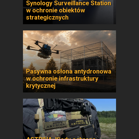
Synology Surveillance Station
w ochronie obiektów
strategicznych
Pasywna osłona antydronowa
w ochronie infrastruktury
krytycznej