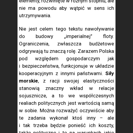
elementy, rozwinięte w różnym stopniu, ale
nie ma powodu aby wątpić w sens ich
utrzymywania.
Nie jest celem tego tekstu nawoływanie
do budowy „imperialnej” floty.
Ograniczenia, zwłaszcza budżetowe
odgrywają tu znaczą rolę. Zarazem Polska
pod względem gospodarczym jak
i bezpieczeństwa, funkcjonuje w układzie
kooperacyjnym z innymi państwami.
Siły
morskie
, z racji swojej elastyczności
stanowią znaczny wkład w relacje
sojusznicze, a to we współczesnych
realiach politycznych jest wartością samą
w sobie. Można rozważyć oczywiście aby
te zadania wykonał ktoś inny – ale
i tak trzeba będzie ponieść ich koszty,
także polityczne i to na warunkach jakie