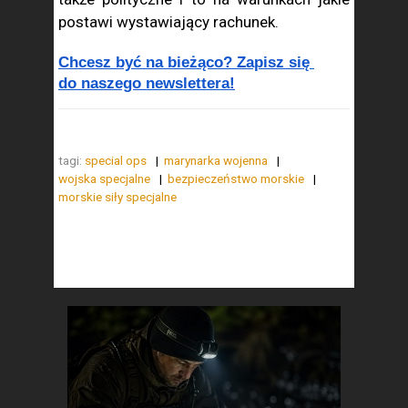
postawi wystawiający rachunek.
Chcesz być na bieżąco? Zapisz się 
do naszego newslettera!
tagi:
special ops
marynarka wojenna
wojska specjalne
bezpieczeństwo morskie
morskie siły specjalne