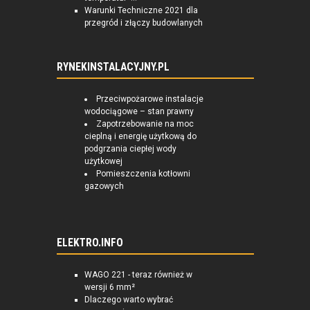
Warunki Techniczne 2021 dla
przegród i złączy budowlanych
RYNEKINSTALACYJNY.PL
Przeciwpożarowe instalacje
wodociągowe – stan prawny
Zapotrzebowanie na moc
cieplną i energię użytkową do
podgrzania ciepłej wody
użytkowej
Pomieszczenia kotłowni
gazowych
ELEKTRO.INFO
WAGO 221 - teraz również w
wersji 6 mm²
Dlaczego warto wybrać