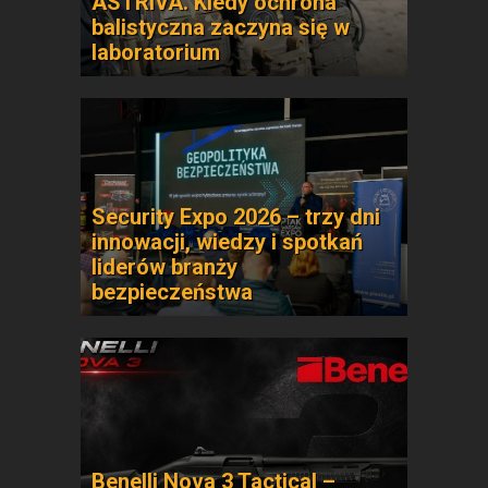
ASTRIVA. Kiedy ochrona
balistyczna zaczyna się w
laboratorium
Security Expo 2026 – trzy dni
innowacji, wiedzy i spotkań
liderów branży
bezpieczeństwa
Benelli Nova 3 Tactical –