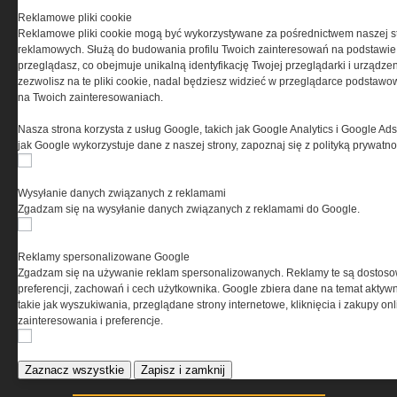
podgrzania ciepłej wody
Reklamowe pliki cookie
użytkowej
Reklamowe pliki cookie mogą być wykorzystywane za pośrednictwem naszej s
Pomieszczenia kotłowni
reklamowych. Służą do budowania profilu Twoich zainteresowań na podstawie i
gazowych
przeglądasz, co obejmuje unikalną identyfikację Twojej przeglądarki i urządze
zezwolisz na te pliki cookie, nadal będziesz widzieć w przeglądarce podstawow
na Twoich zainteresowaniach.
ELEKTRO.INFO
Nasza strona korzysta z usług Google, takich jak Google Analytics i Google Ads
jak Google wykorzystuje dane z naszej strony, zapoznaj się z polityką prywatn
WAGO 221 - teraz również w
wersji 6 mm²
Wysyłanie danych związanych z reklamami
Dlaczego warto wybrać
Zgadzam się na wysyłanie danych związanych z reklamami do Google.
ogrzewanie...
Jak wybrać lampy wiszące do
domu?
Reklamy spersonalizowane Google
Zgadzam się na używanie reklam spersonalizowanych. Reklamy te są dostos
preferencji, zachowań i cech użytkownika. Google zbiera dane na temat aktywn
takie jak wyszukiwania, przeglądane strony internetowe, kliknięcia i zakupy onl
zainteresowania i preferencje.
Zaznacz wszystkie
Zapisz i zamknij