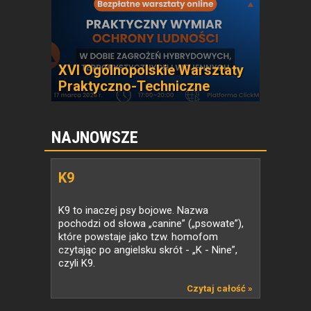
XVI Ogólnopolskie Warsztaty
Praktyczno-Techniczne
NAJNOWSZE
K9
K9 to inaczej psy bojowe. Nazwa
pochodzi od słowa „canine” („psowate”),
które powstaje jako tzw. homofom
czytając po angielsku skrót - „K - Nine”,
czyli K9.
Czytaj całość »