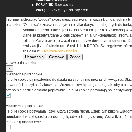
PORADNIK: Sposoby na
energooszczędny i zdrowy dom
Informacja
Klikacjąc "Zgoda" akceptujesz zapisywanie wszystkich danych na tw
o cookies
"Odmowa" oznacza zapisywanie tylko danych niezbędnych do funkcj
IZOLACJE.COM.PL
Administratorem danych jest Grupa Medium sp. z o.o. z siedzibą w 
Dane są przetwarzane w celu zapewnienia funkcjonalności strony, a
reklam. Masz prawo do wycofania zgody w dowolnym momencie. Da
Kompozyt wapienno-konopny
realizxacji zamówienia (art. 6 ust. 1 lit. b RODO). Szczegółowe inf
jako materiał termoizolacyjny
znajdziesz w
Polityce prywatności
ścian zewnętrznych
Ustawienia
Odmowa
Zgoda
Materiały termoizolacyjne
Ustawienia cookies
przeznaczone do wysokich
×
temperatur -...
Niezbędne pliki cookie
Warunki Techniczne 2021 dla
Te pliki cookie są niezbędne do działania strony i nie można ich wyłączyć. Słu
przegród i złączy budowlanych
zawartości koszyka użytkownika. Możesz ustawić przeglądarkę tak, aby blokował
strona nie będzie działała poprawnie. Te pliki cookie pozwalają na identyfika
RYNEKINSTALACYJNY.PL
Analityczne pliki cookie
Te pliki cookie pozwalają liczyć wizyty i źródła ruchu. Dzięki tym plikom wiadom
Przeciwpożarowe instalacje
popularne i w jaki sposób poruszają się odwiedzający stronę. Wszystkie inform
wodociągowe – stan prawny
cookie są anonimowe.
Zapotrzebowanie na moc
cieplną i energię użytkową do