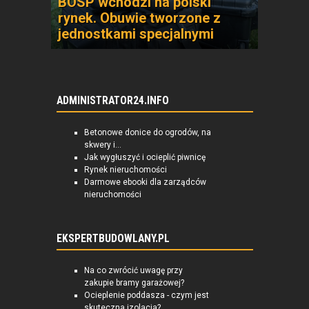
BOSP wchodzi na polski
rynek. Obuwie tworzone z
jednostkami specjalnymi
ADMINISTRATOR24.INFO
Betonowe donice do ogrodów, na
skwery i...
Jak wygłuszyć i ocieplić piwnicę
Rynek nieruchomości
Darmowe ebooki dla zarządców
nieruchomości
EKSPERTBUDOWLANY.PL
Na co zwrócić uwagę przy
zakupie bramy garażowej?
Ocieplenie poddasza - czym jest
skuteczna izolacja?