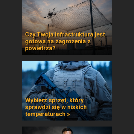
Czy Twoja infrastruktura jest
gotowa na zagrożenia z
powietrza?
Wybierz sprzęt, który
sprawdzi się w niskich
temperaturach »