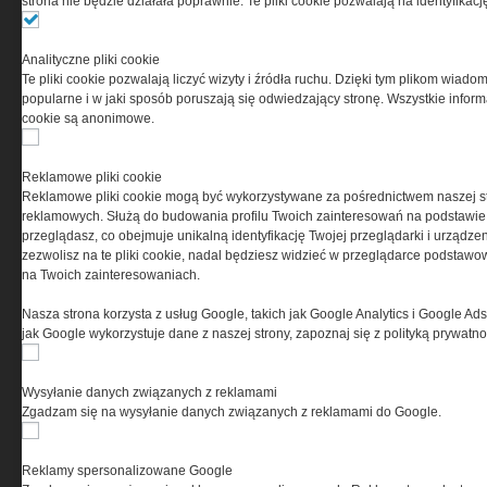
strona nie będzie działała poprawnie. Te pliki cookie pozwalają na identyfika
Przeczytaj regulamin
Analityczne pliki cookie
Te pliki cookie pozwalają liczyć wizyty i źródła ruchu. Dzięki tym plikom wiadom
popularne i w jaki sposób poruszają się odwiedzający stronę. Wszystkie inform
cookie są anonimowe.
PRYWATNOŚĆ
Reklamowe pliki cookie
Reklamowe pliki cookie mogą być wykorzystywane za pośrednictwem naszej s
Ta witryna wykorzystuje pliki cookies do przechowywania
reklamowych. Służą do budowania profilu Twoich zainteresowań na podstawie i
informacji na Twoim komputerze. Pliki cookies stosujemy
przeglądasz, co obejmuje unikalną identyfikację Twojej przeglądarki i urządze
w celu świadczenia usług na najwyższym poziomie,
zezwolisz na te pliki cookie, nadal będziesz widzieć w przeglądarce podstawow
w tym w sposób dostosowany do indywidualnych potrzeb.
na Twoich zainteresowaniach.
Korzystanie z witryny bez zmiany ustawień dotyczących
cookies oznacza, że będą one zamieszczane w Twoim
Nasza strona korzysta z usług Google, takich jak Google Analytics i Google Ads
urządzeniu końcowym. W każdym momencie możesz
jak Google wykorzystuje dane z naszej strony, zapoznaj się z polityką prywatn
dokonać zmiany ustawień przeglądarki dotyczących
cookies. Nim Państwo zaczną korzystać z naszego
serwisu prosimy o zapoznanie się z naszą
polityką
Wysyłanie danych związanych z reklamami
prywatności
oraz
informacją o cookies
.
Zgadzam się na wysyłanie danych związanych z reklamami do Google.
Reklamy spersonalizowane Google