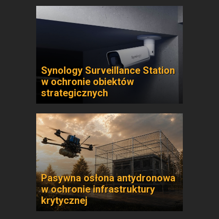
Synology Surveillance Station
w ochronie obiektów
strategicznych
Pasywna osłona antydronowa
w ochronie infrastruktury
krytycznej