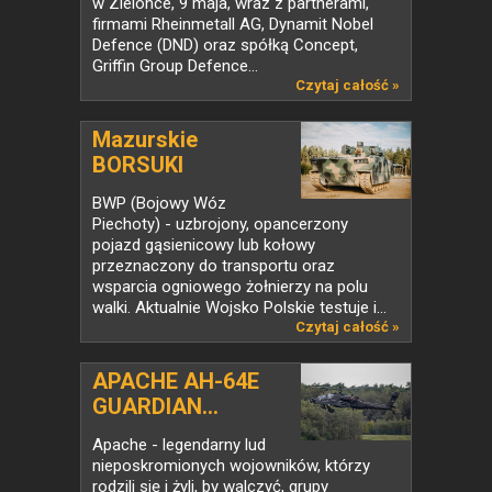
w Zielonce, 9 maja, wraz z partnerami,
firmami Rheinmetall AG, Dynamit Nobel
Defence (DND) oraz spółką Concept,
Griffin Group Defence...
Czytaj całość »
Mazurskie
BORSUKI
BWP (Bojowy Wóz
Piechoty) - uzbrojony, opancerzony
pojazd gąsienicowy lub kołowy
przeznaczony do transportu oraz
wsparcia ogniowego żołnierzy na polu
walki. Aktualnie Wojsko Polskie testuje i...
Czytaj całość »
APACHE AH-64E
GUARDIAN...
Apache - legendarny lud
nieposkromionych wojowników, którzy
rodzili się i żyli, by walczyć, grupy