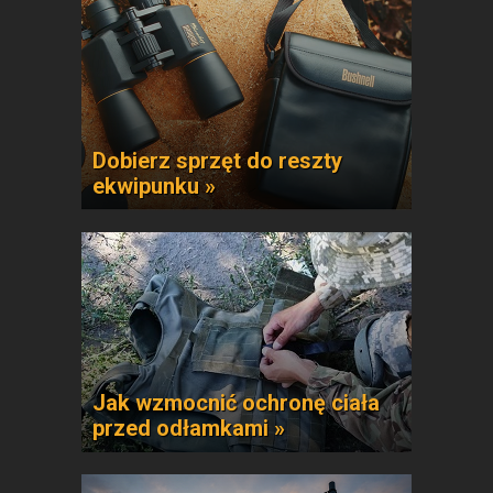
Dobierz sprzęt do reszty
ekwipunku »
Jak wzmocnić ochronę ciała
przed odłamkami »