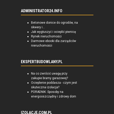
ADMINISTRATOR24.INFO
Betonowe donice do ogrodów, na
skwery i...
Jak wygłuszyć i ocieplić piwnicę
Rynek nieruchomości
Darmowe ebooki dla zarządców
nieruchomości
EKSPERTBUDOWLANY.PL
Na co zwrócić uwagę przy
zakupie bramy garażowej?
Ocieplenie poddasza - czym jest
skuteczna izolacja?
PORADNIK: Sposoby na
energooszczędny i zdrowy dom
IZOLACJE.COM.PL