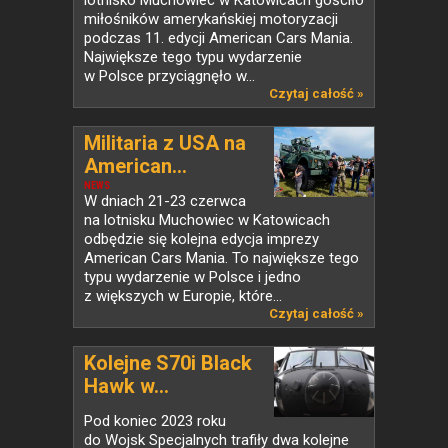
lotnisko Muchowiec w Katowicach gościło
miłośników amerykańskiej motoryzacji
podczas 11. edycji American Cars Mania.
Największe tego typu wydarzenie
w Polsce przyciągnęło w...
Czytaj całość »
Militaria z USA na
American...
NEWS
W dniach 21-23 czerwca
na lotnisku Muchowiec w Katowicach
odbędzie się kolejna edycja imprezy
American Cars Mania. To największe tego
typu wydarzenie w Polsce i jedno
z większych w Europie, które...
Czytaj całość »
Kolejne S70i Black
Hawk w...
Pod koniec 2023 roku
do Wojsk Specjalnych trafiły dwa kolejne