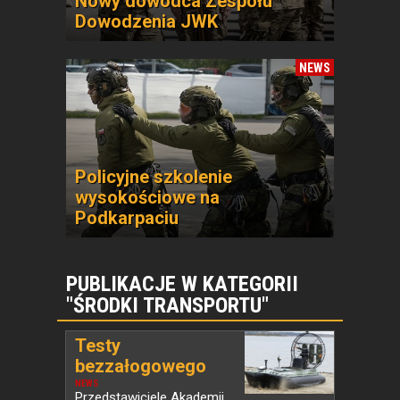
Nowy dowódca Zespołu
Dowodzenia JWK
NEWS
Policyjne szkolenie
wysokościowe na
Podkarpaciu
PUBLIKACJE W KATEGORII
"ŚRODKI TRANSPORTU"
Testy
bezzałogowego
systemu...
NEWS
Przedstawiciele Akademii