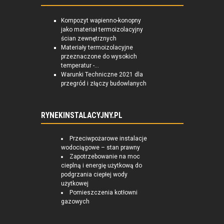
Kompozyt wapienno-konopny
jako materiał termoizolacyjny
ścian zewnętrznych
Materiały termoizolacyjne
przeznaczone do wysokich
temperatur -...
Warunki Techniczne 2021 dla
przegród i złączy budowlanych
RYNEKINSTALACYJNY.PL
Przeciwpożarowe instalacje
wodociągowe – stan prawny
Zapotrzebowanie na moc
cieplną i energię użytkową do
podgrzania ciepłej wody
użytkowej
Pomieszczenia kotłowni
gazowych