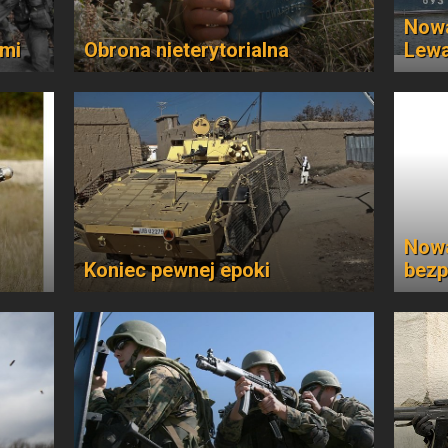
Nowa
ami
Obrona nieterytorialna
Lewa
Nowa
Koniec pewnej epoki
bezp