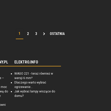
2
3
OSTATNIA
NY.PL
ELEKTRO.INFO
WAGO 221 - teraz również w
e –
wersji 6 mm²
Dlaczego warto wybrać
a moc
ogrzewanie...
ową do
Jak wybrać lampy wiszące do
y
domu?
owni