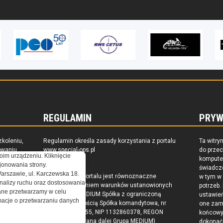
REGULAMIN
PRYW
zkoleniu,
Regulamin określa zasady korzystania z portalu
Ta witry
owaniu
www.special-ops.pl
do prze
oim urządzeniu. Kliknięcie
raju
komputer
onowania strony.
świadcz
Warszawie, ul. Karczewska 18.
Korzystanie z portalu jest równoznaczne
w tym w
nalizy ruchu oraz dostosowania
z zaakceptowaniem warunków ustanowionych
potrzeb.
ne przetwarzamy w celu
przez Grupa MEDIUM Spółka z ograniczoną
ustawie
ormacje o przetwarzaniu danych
odpowiedzialnością Spółka komandytowa, nr
one zam
KRS: 0000537655, NIP 1132860378, REGON
końcow
146393437 (zwana dalej Grupa MEDIUM)
dokonać 