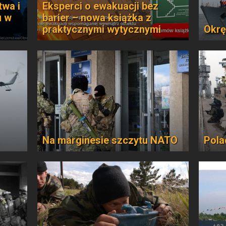
twa i
Eksperci o ewakuacji bez
u w
barier – nowa książka z
praktycznymi wytycznymi
Okrę
Na marginesie szczytu NATO
Pola