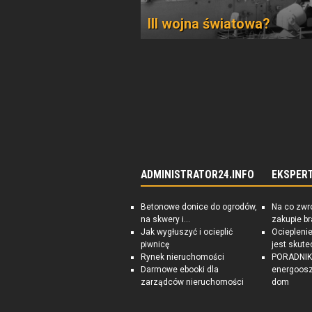
III wojna światowa?
ADMINISTRATOR24.INFO
EKSPER
Betonowe donice do ogrodów,
Na co zwr
na skwery i...
zakupie b
Jak wygłuszyć i ocieplić
Ociepleni
piwnicę
jest skute
Rynek nieruchomości
PORADNIK:
Darmowe ebooki dla
energoosz
zarządców nieruchomości
dom