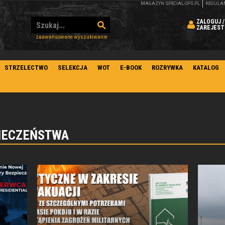
MAGAZYN SPECIAL-OPS.PL
REGULA
ZALOGUJ /
ZAREJEST
zaawansowane wyszukiwanie
STRZELECTWO
SELEKCJA
WOT
E-BOOK
ROZRYWKA
KATALOG
PIECZEŃSTWA