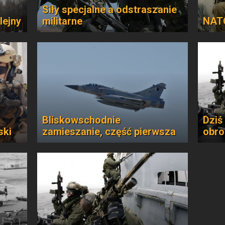
Siły specjalne a odstraszanie
lejny
militarne
NATO
Bliskowschodnie
Dziś 
ski
zamieszanie, część pierwsza
obro