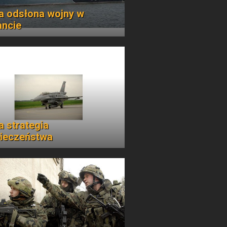
 odsłona wojny w
ncie
 strategia
ieczeństwa