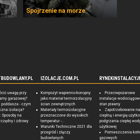
Spojrzenie na morze
TBUDOWLANY.PL
IZOLACJE.COM.PL
RYNEKINSTALACYJ
ócić uwagę przy
Kompozyt wapienno-konopny
Przeciwpożarowe
ramy garażowej?
jako materiał termoizolacyjny
instalacje wodociągow
e poddasza - czym
ścian zewnętrznych
stan prawny
czna izolacja?
Materiały termoizolacyjne
Zapotrzebowanie n
 Sposoby na
przeznaczone do wysokich
cieplną i energię użytk
czędny i zdrowy
temperatur -...
podgrzania ciepłej wod
Warunki Techniczne 2021 dla
użytkowej
przegród i złączy
Pomieszczenia kotł
budowlanych
gazowych