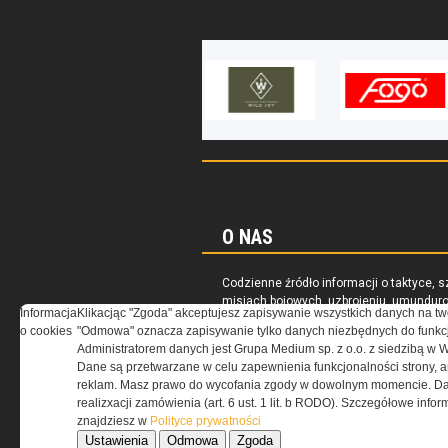
O NAS
Codzienne źródło informacji o taktyce, s
misjach bojowych, uzbrojeniu, umundur
Informacja
Klikacjąc "Zgoda" akceptujesz zapisywanie wszystkich danych na tw
i wyposażeniu jednostek specjalnych w k
o cookies
"Odmowa" oznacza zapisywanie tylko danych niezbędnych do funkcj
i na świecie.
Administratorem danych jest Grupa Medium sp. z o.o. z siedzibą w 
Dane są przetwarzane w celu zapewnienia funkcjonalności strony, a
reklam. Masz prawo do wycofania zgody w dowolnym momencie. Da
realizxacji zamówienia (art. 6 ust. 1 lit. b RODO). Szczegółowe inf
znajdziesz w
Polityce prywatności
Ustawienia
Odmowa
Zgoda