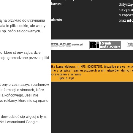
w postaci Regulaminu.
dotyczą
korzysta
o zapoz
Przeczytaj regulamin
żą na przykład do utrzymania
oraz
inf
a te pliki cookie, ale wtedy
cję np. osób zalogowanych.
o, które strony są bardziej
acje gromadzone przez te pliki
 ograniczoną odpowiedzialnością Spółka komandytowa, nr KRS: 0000537655. Wszelkie prawa, w 
nianie artykułów zabronione. Korzystanie z serwisu i zamieszczonych w nim utworów i danych
korzystania z serwisu.
Special-Ops
trony przez naszych partnerów
nformacji o stronach, które
nia końcowego. Jeśli nie
e reklamy, które nie są oparte
 dowiedzieć się więcej o tym,
ości i warunkami Google.