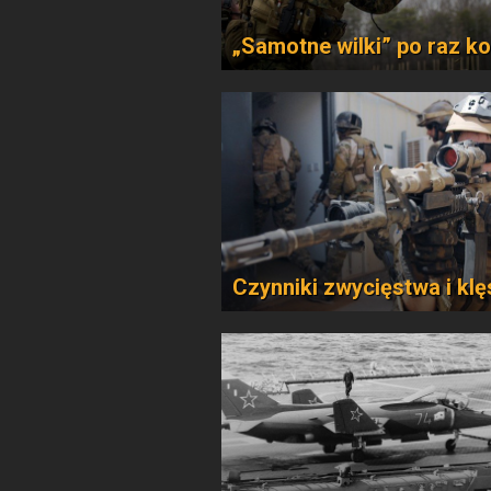
„Samotne wilki” po raz ko
Czynniki zwycięstwa i klę