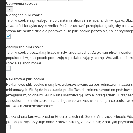
Ustawienia cookies
×
Niezbędne pliki cookie
Te pliki cookie są niezbędne do działania strony i nie można ich wyłączyć. Słu
zawartości koszyka użytkownika. Możesz ustawić przeglądarkę tak, aby blokował
strona nie będzie działała poprawnie. Te pliki cookie pozwalają na identyfika
Analityczne pliki cookie
Te pliki cookie pozwalają liczyć wizyty i źródła ruchu. Dzięki tym plikom wiadom
popularne i w jaki sposób poruszają się odwiedzający stronę. Wszystkie inform
cookie są anonimowe.
Copyright © 2004-2019 Grupa MEDIUM Spółka z
zastrzeżone. Jakiekolwiek dalsze rozpowszech
Reklamowe pliki cookie
Reklamowe pliki cookie mogą być wykorzystywane za pośrednictwem naszej s
reklamowych. Służą do budowania profilu Twoich zainteresowań na podstawie i
przeglądasz, co obejmuje unikalną identyfikację Twojej przeglądarki i urządze
zezwolisz na te pliki cookie, nadal będziesz widzieć w przeglądarce podstawow
na Twoich zainteresowaniach.
Nasza strona korzysta z usług Google, takich jak Google Analytics i Google Ads
jak Google wykorzystuje dane z naszej strony, zapoznaj się z polityką prywatn