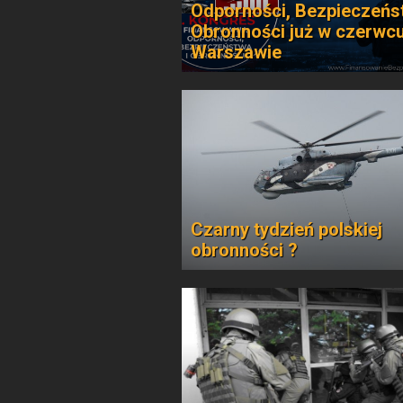
Odporności, Bezpieczeńs
Obronności już w czerwc
Warszawie
Czarny tydzień polskiej
obronności ?