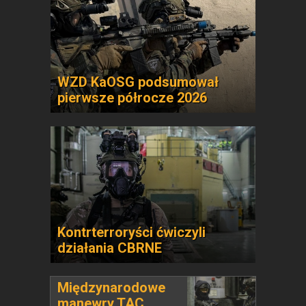
WZD KaOSG podsumował
pierwsze półrocze 2026
Kontrterroryści ćwiczyli
działania CBRNE
Międzynarodowe
manewry TAC