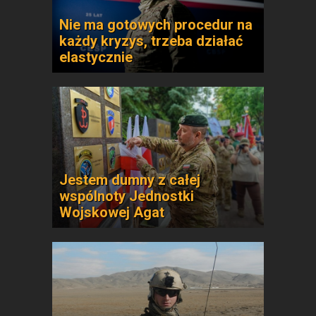
Nie ma gotowych procedur na
każdy kryzys, trzeba działać
elastycznie
Jestem dumny z całej
wspólnoty Jednostki
Wojskowej Agat