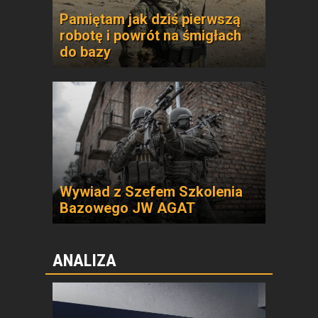
Pamiętam jak dziś pierwszą
robotę i powrót na śmigłach
do bazy
Wywiad z Szefem Szkolenia
Bazowego JW AGAT
ANALIZA