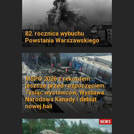
82. rocznica wybuchu
Powstania Warszawskiego
MSPO 2026 z rekordem
jeszcze przed rozpoczęciem.
Tysiąc wystawców, Wystawa
Narodowa Kanady i debiut
nowej hali
NEWS