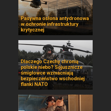
Pasywna osłona antydronowa
w ochronie infrastruktury
krytycznej
Dlaczego Czechy chronią
polskie niebo? Sojusznicze
śmigłowce wzmacniają
bezpieczeństwo wschodniej
flanki NATO