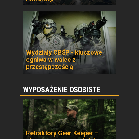
Wydziały CBŚP - kluczowe
ogniwa w walce z
przestępczością
WYPOSAŻENIE OSOBISTE
Retraktory Gear Keeper –