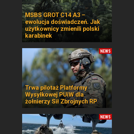
MSBS GROT C14 A3 –
ewolucja doświadczeń. Jak
użytkownicy zmienili polski
karabinek
NEWS
Trwa pilotaż Platformy
Wysyłkowej PUiW dla
żołnierzy Sił Zbrojnych RP
NEWS