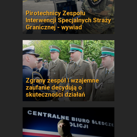
Pirotechnicy Zespołu
Interwencji Specjalnych Straży
Granicznej - wywiad
Zgrany zespół i wzajemne
zaufanie decydują o
skuteczności działań