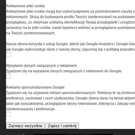
Reklamowe pliki cookie
Reklamowe pliki cookie mogą być wykorzystywane za pośrednictwem naszej s
reklamowych. Służą do budowania profilu Twoich zainteresowań na podstawie i
przeglądasz, co obejmuje unikalną identyfikację Twojej przeglądarki i urządze
zezwolisz na te pliki cookie, nadal będziesz widzieć w przeglądarce podstawow
na Twoich zainteresowaniach.
Pasywna osłona antydronowa
Nasza strona korzysta z usług Google, takich jak Google Analytics i Google Ads
w ochronie infrastruktury
jak Google wykorzystuje dane z naszej strony, zapoznaj się z polityką prywatn
krytycznej
Wysyłanie danych związanych z reklamami
Zgadzam się na wysyłanie danych związanych z reklamami do Google.
Reklamy spersonalizowane Google
Zgadzam się na używanie reklam spersonalizowanych. Reklamy te są dostos
preferencji, zachowań i cech użytkownika. Google zbiera dane na temat aktywn
MSBS GROT C14 A3 –
takie jak wyszukiwania, przeglądane strony internetowe, kliknięcia i zakupy onl
ewolucja doświadczeń. Jak
zainteresowania i preferencje.
użytkownicy zmienili polski
karabinek
Zaznacz wszystkie
Zapisz i zamknij