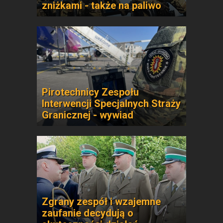
zniżkami - także na paliwo
Pirotechnicy Zespołu
Interwencji Specjalnych Straży
Granicznej - wywiad
Zgrany zespół i wzajemne
zaufanie decydują o