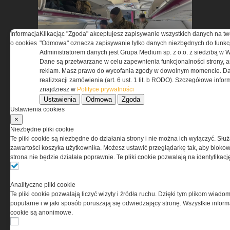
Informacja
Klikacjąc "Zgoda" akceptujesz zapisywanie wszystkich danych na tw
Na krawędzi bezpieczeństwa -
o cookies
"Odmowa" oznacza zapisywanie tylko danych niezbędnych do funkcj
antyterroryści i pirotechnicy w
Administratorem danych jest Grupa Medium sp. z o.o. z siedzibą w 
Dane są przetwarzane w celu zapewnienia funkcjonalności strony, a
akcji na pokładzie Airbusa
reklam. Masz prawo do wycofania zgody w dowolnym momencie. Da
realizxacji zamówienia (art. 6 ust. 1 lit. b RODO). Szczegółowe inf
znajdziesz w
Polityce prywatności
Ustawienia
Odmowa
Zgoda
Ustawienia cookies
×
Niezbędne pliki cookie
Te pliki cookie są niezbędne do działania strony i nie można ich wyłączyć. Słu
zawartości koszyka użytkownika. Możesz ustawić przeglądarkę tak, aby blokował
MEDEX Unity 2026 - 24
strona nie będzie działała poprawnie. Te pliki cookie pozwalają na identyfika
godziny medycyny pola walki
w praktyce
Analityczne pliki cookie
Te pliki cookie pozwalają liczyć wizyty i źródła ruchu. Dzięki tym plikom wiadom
popularne i w jaki sposób poruszają się odwiedzający stronę. Wszystkie inform
cookie są anonimowe.
UZBROJENIE