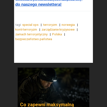
do naszego newslettera!
tagi:
special ops
terroryzm
norwegia
kontrterroryzm
zarządzanie kryzysowe
zamach terrorystyczny
Polska
bezpieczeństwo państwa
Co zapewni maksymalną