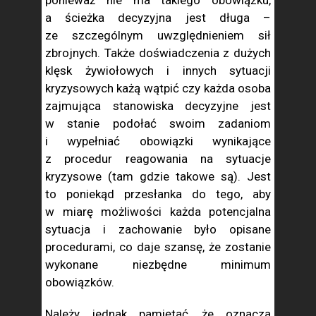
ponieważ nie ma takiego obowiązku,
a ścieżka decyzyjna jest długa –
ze szczególnym uwzględnieniem sił
zbrojnych. Także doświadczenia z dużych
klęsk żywiołowych i innych sytuacji
kryzysowych każą wątpić czy każda osoba
zajmująca stanowiska decyzyjne jest
w stanie podołać swoim zadaniom
i wypełniać obowiązki wynikające
z procedur reagowania na sytuacje
kryzysowe (tam gdzie takowe są). Jest
to poniekąd przesłanka do tego, aby
w miarę możliwości każda potencjalna
sytuacja i zachowanie było opisane
procedurami, co daje szansę, że zostanie
wykonane niezbędne minimum
obowiązków.
Należy jednak pamiętać, że oznacza