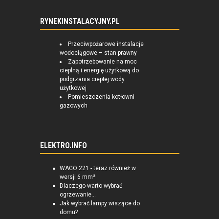
RYNEKINSTALACYJNY.PL
Przeciwpożarowe instalacje
wodociągowe – stan prawny
Zapotrzebowanie na moc
cieplną i energię użytkową do
podgrzania ciepłej wody
użytkowej
Pomieszczenia kotłowni
gazowych
ELEKTRO.INFO
WAGO 221 - teraz również w
wersji 6 mm²
Dlaczego warto wybrać
ogrzewanie...
Jak wybrać lampy wiszące do
domu?