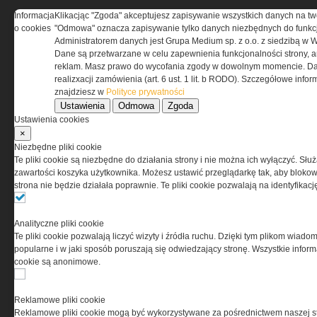
Informacja
Klikacjąc "Zgoda" akceptujesz zapisywanie wszystkich danych na tw
o cookies
"Odmowa" oznacza zapisywanie tylko danych niezbędnych do funkcj
REGULAMIN
Administratorem danych jest Grupa Medium sp. z o.o. z siedzibą w 
Dane są przetwarzane w celu zapewnienia funkcjonalności strony, a
Regulamin określa zasady korzystania z portalu
reklam. Masz prawo do wycofania zgody w dowolnym momencie. Da
www.special-ops.pl
realizxacji zamówienia (art. 6 ust. 1 lit. b RODO). Szczegółowe inf
znajdziesz w
Polityce prywatności
Ustawienia
Odmowa
Zgoda
Korzystanie z portalu jest równoznaczne
Ustawienia cookies
z zaakceptowaniem warunków ustanowionych
×
przez Grupa MEDIUM Spółka z ograniczoną
Niezbędne pliki cookie
odpowiedzialnością Spółka komandytowa, nr KRS:
Te pliki cookie są niezbędne do działania strony i nie można ich wyłączyć. Słu
0000537655, NIP 1132860378, REGON 146393437
zawartości koszyka użytkownika. Możesz ustawić przeglądarkę tak, aby blokował
(zwana dalej Grupa MEDIUM) w postaci Regulaminu.
strona nie będzie działała poprawnie. Te pliki cookie pozwalają na identyfika
Przeczytaj regulamin
Analityczne pliki cookie
Te pliki cookie pozwalają liczyć wizyty i źródła ruchu. Dzięki tym plikom wiadom
popularne i w jaki sposób poruszają się odwiedzający stronę. Wszystkie inform
cookie są anonimowe.
PRYWATNOŚĆ
Reklamowe pliki cookie
Reklamowe pliki cookie mogą być wykorzystywane za pośrednictwem naszej s