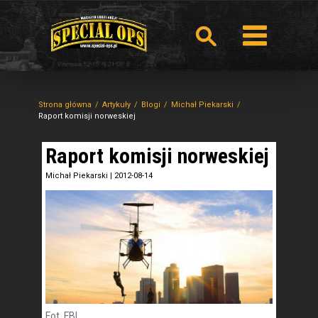
Strona główna
Artykuły
Blogi
Michał Piekarski
Raport komisji norweskiej
Raport komisji norweskiej
Michał Piekarski
|
2012-08-14
Fot. FBI