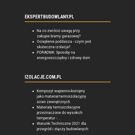
EKSPERTBUDOWLANY.PL
Na co zwrócić uwagę przy
zakupie bramy garażowej?
Ocieplenie poddasza - czym jest
skuteczna izolacja?
PORADNIK: Sposoby na
energooszczędny i zdrowy dom
IZOLACJE.COM.PL
Kompozyt wapienno-konopny
jako materiał termoizolacyjny
ścian zewnętrznych
Materiały termoizolacyjne
przeznaczone do wysokich
temperatur -...
Warunki Techniczne 2021 dla
przegród i złączy budowlanych