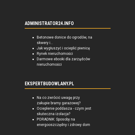
ADMINISTRATOR24.INFO
Betonowe donice do ogrodów, na
skwery i...
Jak wygłuszyć i ocieplić piwnicę
Rynek nieruchomości
Darmowe ebooki dla zarządców
nieruchomości
EKSPERTBUDOWLANY.PL
Na co zwrócić uwagę przy
zakupie bramy garażowej?
Ocieplenie poddasza - czym jest
skuteczna izolacja?
PORADNIK: Sposoby na
energooszczędny i zdrowy dom