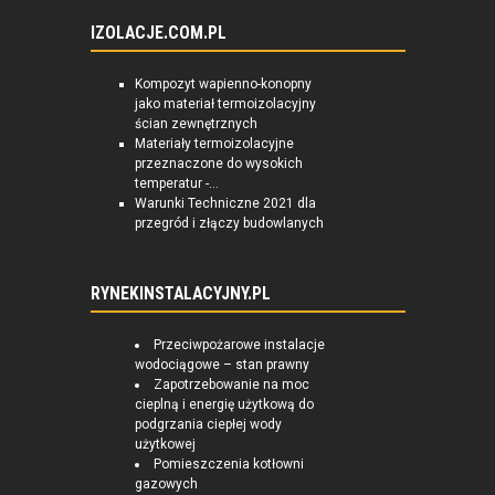
IZOLACJE.COM.PL
Kompozyt wapienno-konopny
jako materiał termoizolacyjny
ścian zewnętrznych
Materiały termoizolacyjne
przeznaczone do wysokich
temperatur -...
Warunki Techniczne 2021 dla
przegród i złączy budowlanych
RYNEKINSTALACYJNY.PL
Przeciwpożarowe instalacje
wodociągowe – stan prawny
Zapotrzebowanie na moc
cieplną i energię użytkową do
podgrzania ciepłej wody
użytkowej
Pomieszczenia kotłowni
gazowych