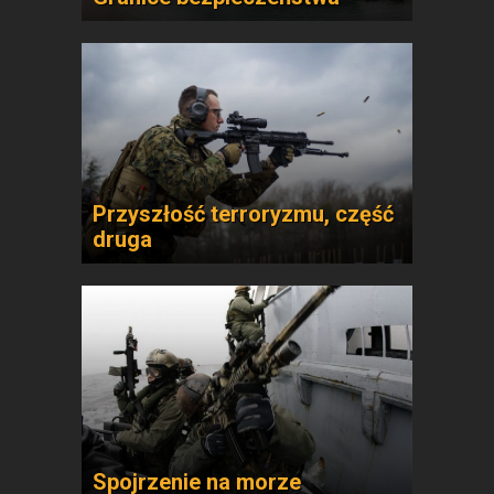
Przyszłość terroryzmu, część
druga
Spojrzenie na morze