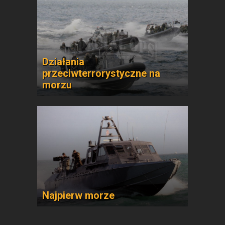
Działania
przeciwterrorystyczne na
morzu
Najpierw morze