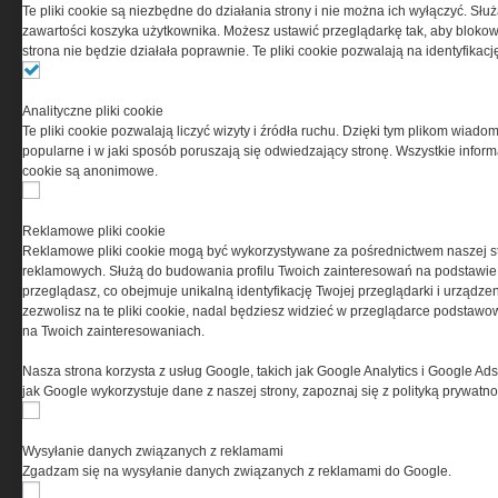
Te pliki cookie są niezbędne do działania strony i nie można ich wyłączyć. Słu
0000537655, NIP 1132860378, REGON 146393437
zawartości koszyka użytkownika. Możesz ustawić przeglądarkę tak, aby blokował
(zwana dalej Grupa MEDIUM) w postaci Regulaminu.
strona nie będzie działała poprawnie. Te pliki cookie pozwalają na identyfika
Przeczytaj regulamin
Analityczne pliki cookie
Te pliki cookie pozwalają liczyć wizyty i źródła ruchu. Dzięki tym plikom wiadom
popularne i w jaki sposób poruszają się odwiedzający stronę. Wszystkie inform
cookie są anonimowe.
PRYWATNOŚĆ
Reklamowe pliki cookie
Reklamowe pliki cookie mogą być wykorzystywane za pośrednictwem naszej s
Ta witryna wykorzystuje pliki cookies do przechowywania
reklamowych. Służą do budowania profilu Twoich zainteresowań na podstawie i
informacji na Twoim komputerze. Pliki cookies stosujemy
przeglądasz, co obejmuje unikalną identyfikację Twojej przeglądarki i urządze
w celu świadczenia usług na najwyższym poziomie,
zezwolisz na te pliki cookie, nadal będziesz widzieć w przeglądarce podstawow
w tym w sposób dostosowany do indywidualnych potrzeb.
na Twoich zainteresowaniach.
Korzystanie z witryny bez zmiany ustawień dotyczących
cookies oznacza, że będą one zamieszczane w Twoim
Nasza strona korzysta z usług Google, takich jak Google Analytics i Google Ads
urządzeniu końcowym. W każdym momencie możesz
jak Google wykorzystuje dane z naszej strony, zapoznaj się z polityką prywatn
dokonać zmiany ustawień przeglądarki dotyczących
cookies. Nim Państwo zaczną korzystać z naszego
serwisu prosimy o zapoznanie się z naszą
polityką
Wysyłanie danych związanych z reklamami
prywatności
oraz
informacją o cookies
.
Zgadzam się na wysyłanie danych związanych z reklamami do Google.