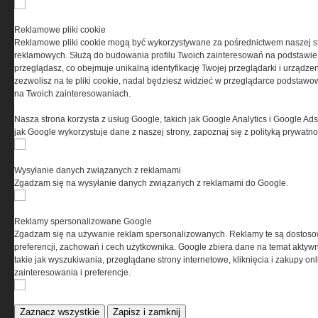
PRYWATNOŚĆ
Reklamowe pliki cookie
Reklamowe pliki cookie mogą być wykorzystywane za pośrednictwem naszej s
Ta witryna wykorzystuje pliki cookies do przechowywania
reklamowych. Służą do budowania profilu Twoich zainteresowań na podstawie i
informacji na Twoim komputerze. Pliki cookies stosujemy
przeglądasz, co obejmuje unikalną identyfikację Twojej przeglądarki i urządze
w celu świadczenia usług na najwyższym poziomie,
zezwolisz na te pliki cookie, nadal będziesz widzieć w przeglądarce podstawow
w tym w sposób dostosowany do indywidualnych potrzeb.
na Twoich zainteresowaniach.
Korzystanie z witryny bez zmiany ustawień dotyczących
cookies oznacza, że będą one zamieszczane w Twoim
Nasza strona korzysta z usług Google, takich jak Google Analytics i Google Ads
urządzeniu końcowym. W każdym momencie możesz
jak Google wykorzystuje dane z naszej strony, zapoznaj się z polityką prywatn
dokonać zmiany ustawień przeglądarki dotyczących
cookies. Nim Państwo zaczną korzystać z naszego
serwisu prosimy o zapoznanie się z naszą
polityką
Wysyłanie danych związanych z reklamami
prywatności
oraz
informacją o cookies
.
Zgadzam się na wysyłanie danych związanych z reklamami do Google.
Reklamy spersonalizowane Google
Zgadzam się na używanie reklam spersonalizowanych. Reklamy te są dostos
preferencji, zachowań i cech użytkownika. Google zbiera dane na temat aktywn
takie jak wyszukiwania, przeglądane strony internetowe, kliknięcia i zakupy onl
zainteresowania i preferencje.
Copyright © 2004-2019 Grupa MEDIUM Spółka z ograniczoną odpowiedzialnością
Spółka komandytowa, nr KRS: 0000537655. Wszelkie prawa, w tym Autora, Wydawcy i
Producenta bazy danych zastrzeżone. Jakiekolwiek dalsze rozpowszechnianie
Zaznacz wszystkie
Zapisz i zamknij
artykułów zabronione. Korzystanie z serwisu i zamieszczonych w nim utworów i danych