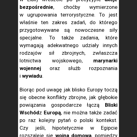
bezpośrednie
, choćby wymierzone
w ugrupowania terrorystyczne. To jest
właśnie ten zakres zadań, do którego
przygotowywane są nowoczesne siły
specjalne. To także zadania, które
wymagają adekwatnego udziały innych
rodzajów sił zbrojnych, zwłaszcza
lotnictwa wojskowego,
marynarki
wojennej
oraz służb rozpoznania
i
wywiadu
.
Biorąc pod uwagę jak blisko Europy toczą
się obecne konflikty zbrojne, jak głębokie
powiązania gospodarcze łączą
Bliski
Wschód
z
Europą
, nie można także zadać
po raz kolejny pytań o polski kontekst.
Czy jeśli, hipotetycznie w Egipcie
rozszaleje się
wojna domowa
, pomiędzy