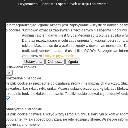
i wyposażeniu jednostek specjalnych w kraju i na świecie.
Informacja
Klikacjąc "Zgoda" akceptujesz zapisywanie wszystkich danych na tw
o cookies
"Odmowa" oznacza zapisywanie tylko danych niezbędnych do funkcj
REGULAMIN
Administratorem danych jest Grupa Medium sp. z o.o. z siedzibą w 
Dane są przetwarzane w celu zapewnienia funkcjonalności strony, a
Regulamin określa zasady korzystania z portalu
reklam. Masz prawo do wycofania zgody w dowolnym momencie. Da
www.special-ops.pl
realizxacji zamówienia (art. 6 ust. 1 lit. b RODO). Szczegółowe inf
znajdziesz w
Polityce prywatności
Ustawienia
Odmowa
Zgoda
Korzystanie z portalu jest równoznaczne
Ustawienia cookies
z zaakceptowaniem warunków ustanowionych
×
przez Grupa MEDIUM Spółka z ograniczoną
Niezbędne pliki cookie
odpowiedzialnością Spółka komandytowa, nr KRS:
Te pliki cookie są niezbędne do działania strony i nie można ich wyłączyć. Słu
0000537655, NIP 1132860378, REGON 146393437
zawartości koszyka użytkownika. Możesz ustawić przeglądarkę tak, aby blokował
(zwana dalej Grupa MEDIUM) w postaci Regulaminu.
strona nie będzie działała poprawnie. Te pliki cookie pozwalają na identyfika
Przeczytaj regulamin
Analityczne pliki cookie
Te pliki cookie pozwalają liczyć wizyty i źródła ruchu. Dzięki tym plikom wiadom
popularne i w jaki sposób poruszają się odwiedzający stronę. Wszystkie inform
cookie są anonimowe.