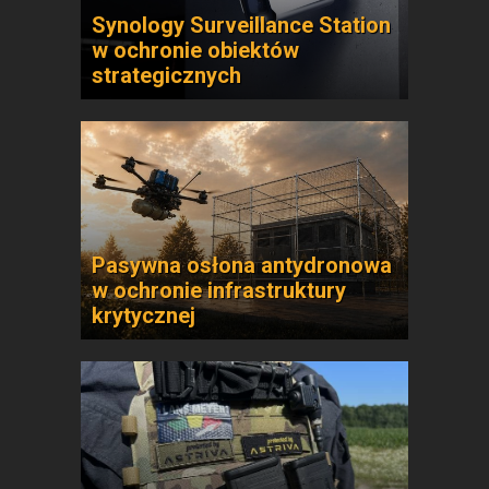
Synology Surveillance Station
w ochronie obiektów
strategicznych
Pasywna osłona antydronowa
w ochronie infrastruktury
krytycznej