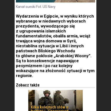
Kanał sueski Fot. US Navy
Wydarzenia w Egipcie, w wyniku których
wybranego w niedawnych wyborach
prezydenta, wywodzącego się
z ugrupowania islamskich
fundamentalistów, obaliła armia, wciąż
trwająca wojna domowa w Syrii,
niestabilna sytuacja w Libii i innych
państwach Bliskiego Wschodu
to główne pokłosie „Arabskiej Wiosny”.
Są to konsekwencje napawające
pesymizmem i po raz kolejny
wskazujące na złożoność sytuacji w tym
regionie.
Zobacz także
Kilka kolejnych słów o