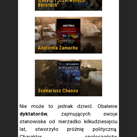
tradycji i „Czerwonych
Beretach”
Anatomia Zamachu
Scenariusz Chaosu
Nie może to jednak dziwić. Obalenie
dyktatorów
, zajmujących swoje
stanowiska od nierzadko kilkudziesięciu
lat, stworzyło próżnię polityczną.
Charakter społeczeństw