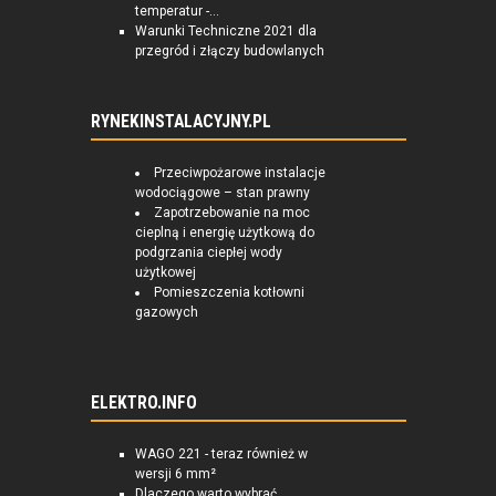
temperatur -...
Warunki Techniczne 2021 dla
przegród i złączy budowlanych
RYNEKINSTALACYJNY.PL
Przeciwpożarowe instalacje
wodociągowe – stan prawny
Zapotrzebowanie na moc
cieplną i energię użytkową do
podgrzania ciepłej wody
użytkowej
Pomieszczenia kotłowni
gazowych
ELEKTRO.INFO
WAGO 221 - teraz również w
wersji 6 mm²
Dlaczego warto wybrać