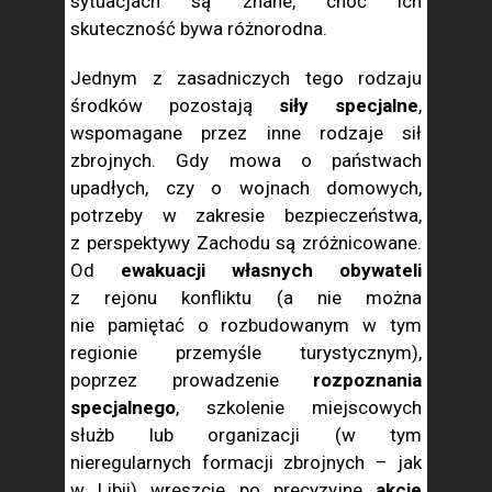
sytuacjach są znane, choć ich
skuteczność bywa różnorodna.
Jednym z zasadniczych tego rodzaju
środków pozostają
siły specjalne
,
wspomagane przez inne rodzaje sił
zbrojnych. Gdy mowa o państwach
upadłych, czy o wojnach domowych,
potrzeby w zakresie bezpieczeństwa,
z perspektywy Zachodu są zróżnicowane.
Od
ewakuacji własnych obywateli
z rejonu konfliktu (a nie można
nie pamiętać o rozbudowanym w tym
regionie przemyśle turystycznym),
poprzez prowadzenie
rozpoznania
specjalnego
, szkolenie miejscowych
służb lub organizacji (w tym
nieregularnych formacji zbrojnych – jak
w Libii) wreszcie po precyzyjne
akcje