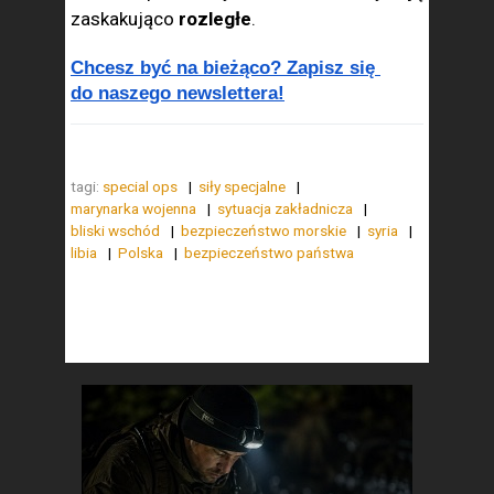
zaskakująco
rozległe
.
Chcesz być na bieżąco? Zapisz się 
do naszego newslettera!
tagi:
special ops
siły specjalne
marynarka wojenna
sytuacja zakładnicza
bliski wschód
bezpieczeństwo morskie
syria
libia
Polska
bezpieczeństwo państwa