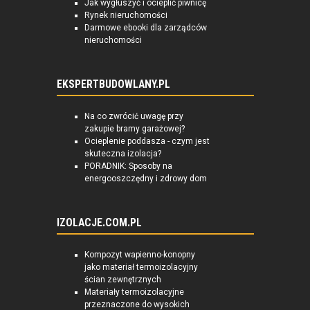
Jak wygłuszyć i ocieplić piwnicę
Rynek nieruchomości
Darmowe ebooki dla zarządców
nieruchomości
EKSPERTBUDOWLANY.PL
Na co zwrócić uwagę przy
zakupie bramy garażowej?
Ocieplenie poddasza - czym jest
skuteczna izolacja?
PORADNIK: Sposoby na
energooszczędny i zdrowy dom
IZOLACJE.COM.PL
Kompozyt wapienno-konopny
jako materiał termoizolacyjny
ścian zewnętrznych
Materiały termoizolacyjne
przeznaczone do wysokich