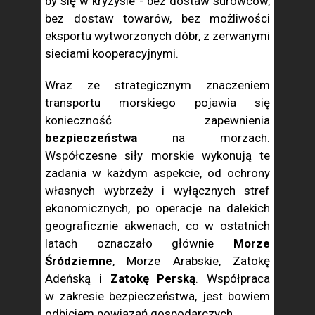
by się w kryzysie - bez dostaw surowców,
bez dostaw towarów, bez możliwości
eksportu wytworzonych dóbr, z zerwanymi
sieciami kooperacyjnymi.
Wraz ze strategicznym znaczeniem
transportu morskiego pojawia się
konieczność zapewnienia
bezpieczeństwa
na morzach.
Współczesne siły morskie wykonują te
zadania w każdym aspekcie, od ochrony
własnych wybrzeży i wyłącznych stref
ekonomicznych, po operacje na dalekich
geograficznie akwenach, co w ostatnich
latach oznaczało głównie
Morze
Śródziemne
, Morze Arabskie, Zatokę
Adeńską i
Zatokę Perską
. Współpraca
w zakresie bezpieczeństwa, jest bowiem
odbiciem powiązań gospodarczych.