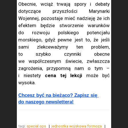
Obecnie, wciąż trwają spory i debaty
dotyczące przyszłości Marynarki
Wojennej, pozostaje mieć nadzieję że ich
efektem będzie stworzenie warunków
do rozwoju polskiego potencjału
morskiego, gdyż pewne jest to, że jeśli
sami zlekceważymy ten problem,
to szybko czynniki obecne
we współczesnym świecie, zwłaszcza
zagrożenia, przypomną nam o tym –
i niestety
cena tej lekcji
może być
wysoka.
Chcesz być na bieżąco? Zapisz się 
do naszego newslettera!
tagi:
special ops
jednostka wojskowa formoza