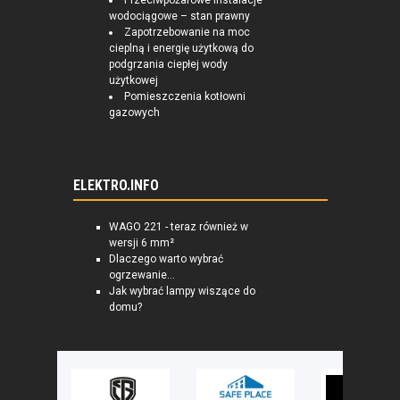
Przeciwpożarowe instalacje
wodociągowe – stan prawny
Zapotrzebowanie na moc
cieplną i energię użytkową do
podgrzania ciepłej wody
użytkowej
Pomieszczenia kotłowni
gazowych
ELEKTRO.INFO
WAGO 221 - teraz również w
wersji 6 mm²
Dlaczego warto wybrać
ogrzewanie...
Jak wybrać lampy wiszące do
domu?