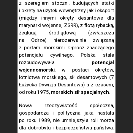
z szeregiem stoczni, budujących statki
i okręty na użytek wewnętrzny jak i eksport
(między innymi okręty desantowe dla
marynarki wojennej ZSRR), z flotą rybacką,
żeglugą śródlądową (zwłaszcza
na Odrze) nierozerwalnie związaną
z portami morskimi. Oprócz znaczącego
potencjału cywilnego, Polska stale
rozbudowywała
potencjał
wojennomorski
, w postaci okrętów,
lotnictwa morskiego, sił desantowych (7
Łużycka Dywizja Desantowa) a z czasem,
od roku 1975,
morskich sił specjalnych
.
Nowa rzeczywistość społeczna,
gospodarcza i polityczna jaka nastała
po roku 1989, nie umniejszyła roli morza
dla dobrobytu i bezpieczeństwa państwa.