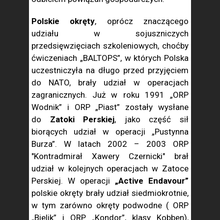
Polskie okręty
, oprócz znaczącego
udziału w sojuszniczych
przedsięwzięciach szkoleniowych, choćby
ćwiczeniach „BALTOPS”, w których Polska
uczestniczyła na długo przed przyjęciem
do NATO, brały udział w operacjach
zagranicznych. Już w roku 1991 „ORP
Wodnik” i ORP „Piast” zostały wysłane
do
Zatoki Perskiej
, jako część sił
biorących udział w operacji „Pustynna
Burza”. W latach 2002 – 2003 ORP
"Kontradmirał Xawery Czernicki" brał
udział w kolejnych operacjach w Zatoce
Perskiej. W operacji
„Active Endavour”
polskie okręty brały udział siedmiokrotnie,
w tym zarówno okręty podwodne ( ORP
„Bielik” i ORP „Kondor”, klasy Kobben),