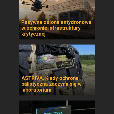
Pasywna osłona antydronowa
w ochronie infrastruktury
krytycznej
ASTRIVA. Kiedy ochrona
balistyczna zaczyna się w
laboratorium