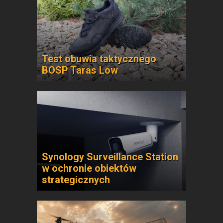
Test obuwia taktycznego
BOSP Taras Low
Synology Surveillance Station
w ochronie obiektów
strategicznych