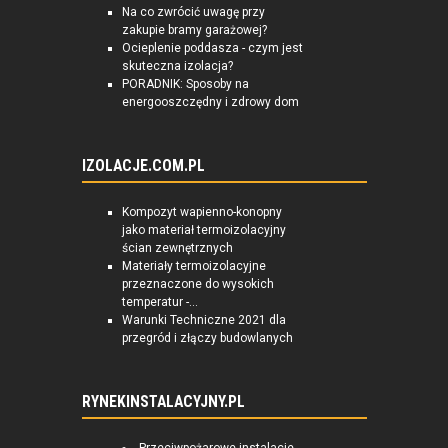
Na co zwrócić uwagę przy
zakupie bramy garażowej?
Ocieplenie poddasza - czym jest
skuteczna izolacja?
PORADNIK: Sposoby na
energooszczędny i zdrowy dom
IZOLACJE.COM.PL
Kompozyt wapienno-konopny
jako materiał termoizolacyjny
ścian zewnętrznych
Materiały termoizolacyjne
przeznaczone do wysokich
temperatur -...
Warunki Techniczne 2021 dla
przegród i złączy budowlanych
RYNEKINSTALACYJNY.PL