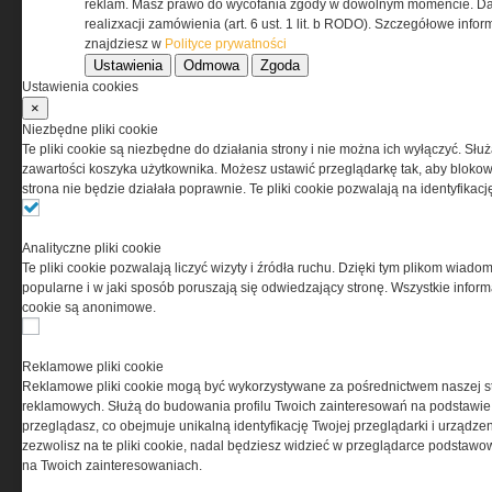
Regulamin określa zasady korzystania z portalu
reklam. Masz prawo do wycofania zgody w dowolnym momencie. Da
www.special-ops.pl
realizxacji zamówienia (art. 6 ust. 1 lit. b RODO). Szczegółowe inf
znajdziesz w
Polityce prywatności
Ustawienia
Odmowa
Zgoda
Korzystanie z portalu jest równoznaczne
Ustawienia cookies
z zaakceptowaniem warunków ustanowionych
×
przez Grupa MEDIUM Spółka z ograniczoną
Niezbędne pliki cookie
odpowiedzialnością Spółka komandytowa, nr KRS:
Te pliki cookie są niezbędne do działania strony i nie można ich wyłączyć. Słu
0000537655, NIP 1132860378, REGON 146393437
zawartości koszyka użytkownika. Możesz ustawić przeglądarkę tak, aby blokował
(zwana dalej Grupa MEDIUM) w postaci Regulaminu.
strona nie będzie działała poprawnie. Te pliki cookie pozwalają na identyfika
Przeczytaj regulamin
Analityczne pliki cookie
Te pliki cookie pozwalają liczyć wizyty i źródła ruchu. Dzięki tym plikom wiadom
popularne i w jaki sposób poruszają się odwiedzający stronę. Wszystkie inform
cookie są anonimowe.
PRYWATNOŚĆ
Reklamowe pliki cookie
Reklamowe pliki cookie mogą być wykorzystywane za pośrednictwem naszej s
Ta witryna wykorzystuje pliki cookies do przechowywania
reklamowych. Służą do budowania profilu Twoich zainteresowań na podstawie i
informacji na Twoim komputerze. Pliki cookies stosujemy
przeglądasz, co obejmuje unikalną identyfikację Twojej przeglądarki i urządze
w celu świadczenia usług na najwyższym poziomie,
zezwolisz na te pliki cookie, nadal będziesz widzieć w przeglądarce podstawow
w tym w sposób dostosowany do indywidualnych potrzeb.
na Twoich zainteresowaniach.
Korzystanie z witryny bez zmiany ustawień dotyczących