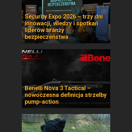
Security Expo 2026 – trzy dni
innowacji, wiedzy i spotkań
liderów branży
bezpieczeństwa
Benelli Nova 3 Tactical –
nowoczesna definicja strzelby
pump-action