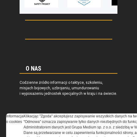
O NAS
Codzienne źródło informacji o taktyce, szkoleniu,
misjach bojowych, uzbrojeniu, umundurowaniu
i wyposażeniu jednostek specjalnych w kraju i na świecie.
Informacja
Klikacjąc "Zgoda" akceptujesz zapisywanie wszystkich danych na tw
o cookies
"Odmowa" oznacza zapisywanie tylko danych niezbędnych do funkcj
REGULAMIN
Administratorem danych jest Grupa Medium sp. z o.o. z siedzibą w 
Dane są przetwarzane w celu zapewnienia funkcjonalności strony, a