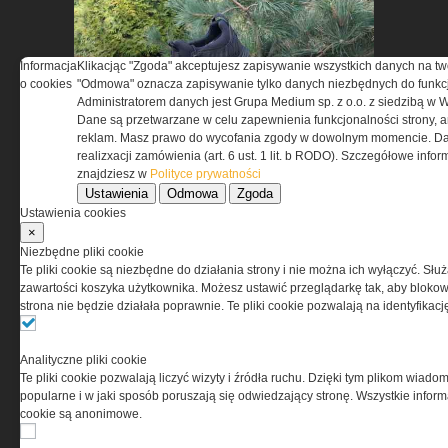
Informacja
Klikacjąc "Zgoda" akceptujesz zapisywanie wszystkich danych na tw
o cookies
"Odmowa" oznacza zapisywanie tylko danych niezbędnych do funkcj
Administratorem danych jest Grupa Medium sp. z o.o. z siedzibą w 
Dane są przetwarzane w celu zapewnienia funkcjonalności strony, a
Test obuwia taktycznego
reklam. Masz prawo do wycofania zgody w dowolnym momencie. Da
realizxacji zamówienia (art. 6 ust. 1 lit. b RODO). Szczegółowe inf
BOSP Taras Low
znajdziesz w
Polityce prywatności
Ustawienia
Odmowa
Zgoda
Ustawienia cookies
×
Niezbędne pliki cookie
Te pliki cookie są niezbędne do działania strony i nie można ich wyłączyć. Słu
zawartości koszyka użytkownika. Możesz ustawić przeglądarkę tak, aby blokował
strona nie będzie działała poprawnie. Te pliki cookie pozwalają na identyfika
Synology Surveillance Station
w ochronie obiektów
Analityczne pliki cookie
Te pliki cookie pozwalają liczyć wizyty i źródła ruchu. Dzięki tym plikom wiadom
strategicznych
popularne i w jaki sposób poruszają się odwiedzający stronę. Wszystkie inform
cookie są anonimowe.