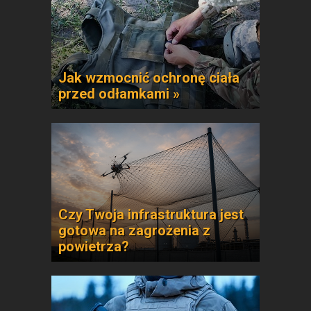
Jak wzmocnić ochronę ciała
przed odłamkami »
Czy Twoja infrastruktura jest
gotowa na zagrożenia z
powietrza?