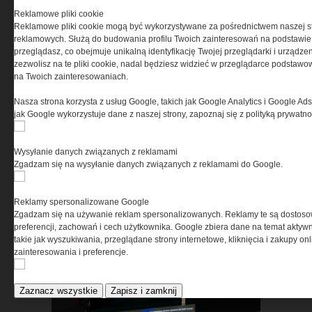
Reklamowe pliki cookie
Reklamowe pliki cookie mogą być wykorzystywane za pośrednictwem naszej s
reklamowych. Służą do budowania profilu Twoich zainteresowań na podstawie i
przeglądasz, co obejmuje unikalną identyfikację Twojej przeglądarki i urządze
zezwolisz na te pliki cookie, nadal będziesz widzieć w przeglądarce podstawow
Pasywna osłona antydronowa
na Twoich zainteresowaniach.
w ochronie infrastruktury
Nasza strona korzysta z usług Google, takich jak Google Analytics i Google Ads
krytycznej
jak Google wykorzystuje dane z naszej strony, zapoznaj się z polityką prywatn
Wysyłanie danych związanych z reklamami
Zgadzam się na wysyłanie danych związanych z reklamami do Google.
Reklamy spersonalizowane Google
Zgadzam się na używanie reklam spersonalizowanych. Reklamy te są dostos
ASTRIVA. Kiedy ochrona
preferencji, zachowań i cech użytkownika. Google zbiera dane na temat aktywn
takie jak wyszukiwania, przeglądane strony internetowe, kliknięcia i zakupy onl
balistyczna zaczyna się w
zainteresowania i preferencje.
laboratorium
Zaznacz wszystkie
Zapisz i zamknij