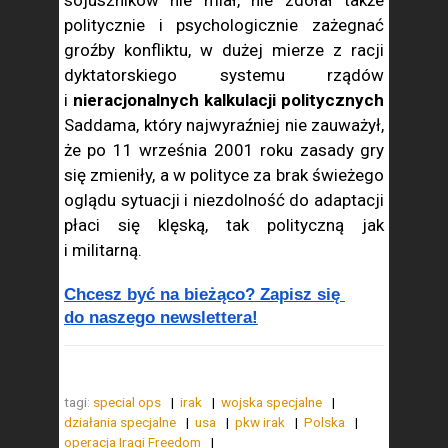
sojuszników nie miał, nie zdołał także
politycznie i psychologicznie zażegnać
groźby konfliktu, w dużej mierze z racji
dyktatorskiego systemu rządów
i
nieracjonalnych kalkulacji politycznych
Saddama, który najwyraźniej nie zauważył,
że po 11 września 2001 roku zasady gry
się zmieniły, a w polityce za brak świeżego
oglądu sytuacji i niezdolność do adaptacji
płaci się klęską, tak polityczną jak
i militarną.
Chcesz być na bieżąco? Zapisz się 
do naszego newslettera!
tagi:
special ops
irak
wojska specjalne
działania specjalne
usa
pkw irak
Polska
operacja Iraqi Freedom