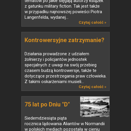
tematów po jakie sięgają autorzy książek
z gatunku military fiction. Tak jest także
w przypadku najnowszej powieści Piotra
Langenfelda, wydanej...
Czytaj całość »
Kontrowersyjne zatrzymanie?
Działania prowadzone z udziałem
żołnierzy i policjantów jednostek
specjalnych z uwagi na swój przebieg
czasem budzą kontrowersje, także te
dotyczące przestrzegania praw człowieka.
Z takimi oskarżeniami musieli...
Czytaj całość »
75 lat po Dniu "D"
Siedemdziesiąta piąta
rocznica lądowania Aliantów w Normandii
w polskich mediach pozostała w cieniu