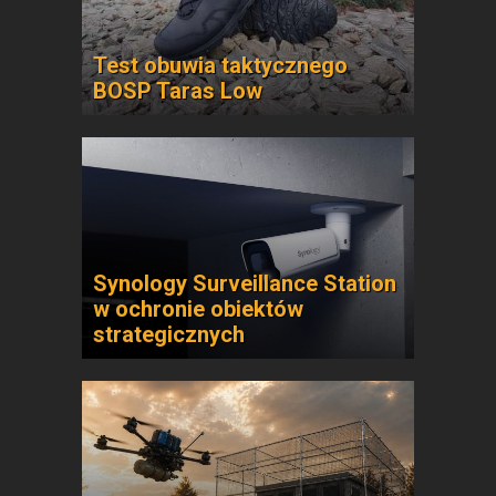
Test obuwia taktycznego
BOSP Taras Low
Synology Surveillance Station
w ochronie obiektów
strategicznych