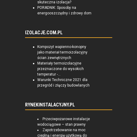
skuteczna izolacja?
PORADNIK: Sposoby na
energooszczędny i zdrowy dom
IZOLACJE.COM.PL
Kompozyt wapienno-konopny
jako materiał termoizolacyjny
ścian zewnętrznych
Materiały termoizolacyjne
przeznaczone do wysokich
temperatur -...
Warunki Techniczne 2021 dla
przegród i złączy budowlanych
RYNEKINSTALACYJNY.PL
Przeciwpożarowe instalacje
wodociągowe – stan prawny
Zapotrzebowanie na moc
cieplną i energię użytkową do