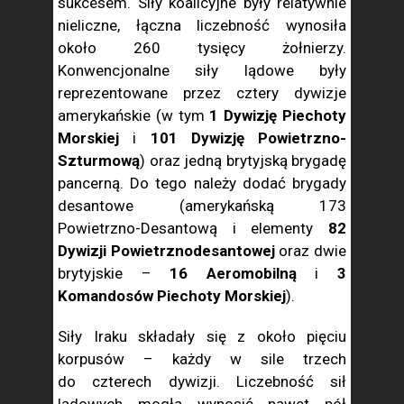
sukcesem. Siły koalicyjne były relatywnie
nieliczne, łączna liczebność wynosiła
około 260 tysięcy żołnierzy.
Konwencjonalne siły lądowe były
reprezentowane przez cztery dywizje
amerykańskie (w tym
1 Dywizję Piechoty
Morskiej
i
101 Dywizję Powietrzno-
Szturmową
) oraz jedną brytyjską brygadę
pancerną. Do tego należy dodać brygady
desantowe (amerykańską 173
Powietrzno-Desantową i elementy
82
Dywizji Powietrznodesantowej
oraz dwie
brytyjskie –
16 Aeromobilną
i
3
Komandosów Piechoty Morskiej
).
Siły Iraku składały się z około pięciu
korpusów – każdy w sile trzech
do czterech dywizji. Liczebność sił