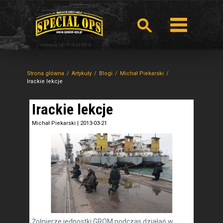
Strona główna
Artykuły
Blogi
Michał Piekarski
Irackie lekcje
Irackie lekcje
Michał Piekarski
|
2013-03-21
Żołnierze jednostki GROM podczas działań w