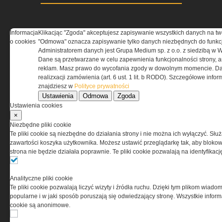
Informacja
Klikacjąc "Zgoda" akceptujesz zapisywanie wszystkich danych na tw
o cookies
"Odmowa" oznacza zapisywanie tylko danych niezbędnych do funkcj
Administratorem danych jest Grupa Medium sp. z o.o. z siedzibą w 
Dane są przetwarzane w celu zapewnienia funkcjonalności strony, a
reklam. Masz prawo do wycofania zgody w dowolnym momencie. Da
realizxacji zamówienia (art. 6 ust. 1 lit. b RODO). Szczegółowe inf
O NAS
znajdziesz w
Polityce prywatności
Ustawienia
Odmowa
Zgoda
Codzienne źródło informacji o taktyce, szkoleniu,
Ustawienia cookies
misjach bojowych, uzbrojeniu, umundurowaniu
×
i wyposażeniu jednostek specjalnych w kraju i na świecie.
Niezbędne pliki cookie
Te pliki cookie są niezbędne do działania strony i nie można ich wyłączyć. Słu
zawartości koszyka użytkownika. Możesz ustawić przeglądarkę tak, aby blokował
strona nie będzie działała poprawnie. Te pliki cookie pozwalają na identyfika
REGULAMIN
Analityczne pliki cookie
Te pliki cookie pozwalają liczyć wizyty i źródła ruchu. Dzięki tym plikom wiadom
Regulamin określa zasady korzystania z portalu
popularne i w jaki sposób poruszają się odwiedzający stronę. Wszystkie inform
www.special-ops.pl
cookie są anonimowe.