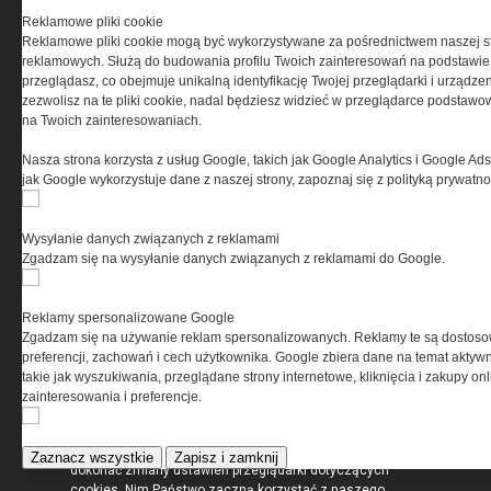
Korzystanie z portalu jest równoznaczne
Reklamowe pliki cookie
z zaakceptowaniem warunków ustanowionych
Reklamowe pliki cookie mogą być wykorzystywane za pośrednictwem naszej s
przez Grupa MEDIUM Spółka z ograniczoną
reklamowych. Służą do budowania profilu Twoich zainteresowań na podstawie i
odpowiedzialnością Spółka komandytowa, nr KRS:
przeglądasz, co obejmuje unikalną identyfikację Twojej przeglądarki i urządze
0000537655, NIP 1132860378, REGON 146393437
zezwolisz na te pliki cookie, nadal będziesz widzieć w przeglądarce podstawow
(zwana dalej Grupa MEDIUM) w postaci Regulaminu.
na Twoich zainteresowaniach.
Nasza strona korzysta z usług Google, takich jak Google Analytics i Google Ads
Przeczytaj regulamin
jak Google wykorzystuje dane z naszej strony, zapoznaj się z polityką prywatn
Wysyłanie danych związanych z reklamami
Zgadzam się na wysyłanie danych związanych z reklamami do Google.
PRYWATNOŚĆ
Reklamy spersonalizowane Google
Ta witryna wykorzystuje pliki cookies do przechowywania
Zgadzam się na używanie reklam spersonalizowanych. Reklamy te są dostos
informacji na Twoim komputerze. Pliki cookies stosujemy
preferencji, zachowań i cech użytkownika. Google zbiera dane na temat aktywn
w celu świadczenia usług na najwyższym poziomie,
takie jak wyszukiwania, przeglądane strony internetowe, kliknięcia i zakupy onl
w tym w sposób dostosowany do indywidualnych potrzeb.
zainteresowania i preferencje.
Korzystanie z witryny bez zmiany ustawień dotyczących
cookies oznacza, że będą one zamieszczane w Twoim
urządzeniu końcowym. W każdym momencie możesz
Zaznacz wszystkie
Zapisz i zamknij
dokonać zmiany ustawień przeglądarki dotyczących
cookies. Nim Państwo zaczną korzystać z naszego