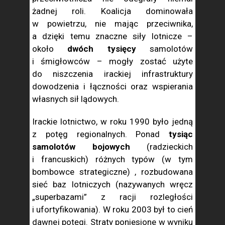
żadnej roli. Koalicja dominowała
w powietrzu, nie mając przeciwnika,
a dzięki temu znaczne siły lotnicze –
około
dwóch tysięcy
samolotów
i śmigłowców – mogły zostać użyte
do niszczenia irackiej infrastruktury
dowodzenia i łączności oraz wspierania
własnych sił lądowych.
Irackie lotnictwo, w roku 1990 było jedną
z potęg regionalnych. Ponad
tysiąc
samolotów bojowych
(radzieckich
i francuskich) różnych typów (w tym
bombowce strategiczne) , rozbudowana
sieć baz lotniczych (nazywanych wręcz
„superbazami” z racji rozległości
i ufortyfikowania). W roku 2003 był to cień
dawnej potęgi. Straty poniesione w wyniku