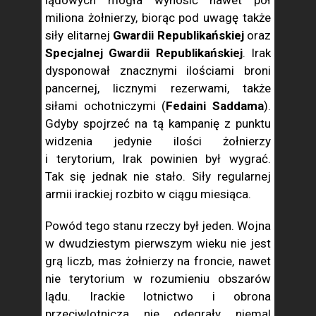
lądowych mogła wynosić nawet pół
miliona żołnierzy, biorąc pod uwagę także
siły elitarnej
Gwardii Republikańskiej
oraz
Specjalnej Gwardii Republikańskiej
. Irak
dysponował znacznymi ilościami broni
pancernej, licznymi rezerwami, także
siłami ochotniczymi (
Fedaini Saddama
).
Gdyby spojrzeć na tą kampanię z punktu
widzenia jedynie ilości żołnierzy
i terytorium, Irak powinien był wygrać.
Tak się jednak nie stało. Siły regularnej
armii irackiej rozbito w ciągu miesiąca.
Powód tego stanu rzeczy był jeden. Wojna
w dwudziestym pierwszym wieku nie jest
grą liczb, mas żołnierzy na froncie, nawet
nie terytorium w rozumieniu obszarów
lądu. Irackie lotnictwo i obrona
przeciwlotnicza nie odegrały niemal