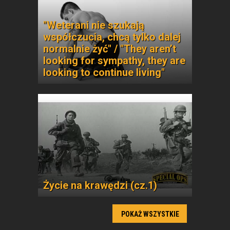
"Weterani nie szukają
współczucia, chcą tylko dalej
normalnie żyć" / "They aren’t
looking for sympathy, they are
looking to continue living"
Życie na krawędzi (cz.1)
POKAŻ WSZYSTKIE