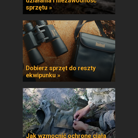
działania i niezawodność
sprzętu »
Dobierz sprzęt do reszty
ekwipunku »
Jak wzmocnić ochronę ciała