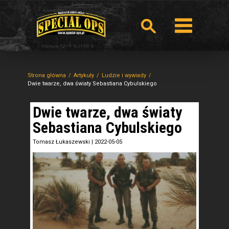
Strona główna
Artykuły
Ludzie i wywiady
Dwie twarze, dwa światy Sebastiana Cybulskiego
Dwie twarze, dwa światy
Sebastiana Cybulskiego
Tomasz Łukaszewski
|
2022-05-05