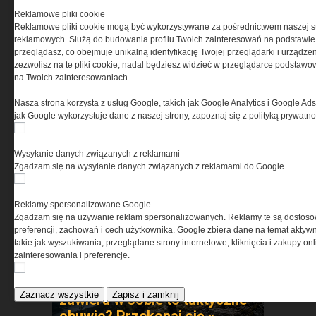
temperaturach »
Reklamowe pliki cookie
Reklamowe pliki cookie mogą być wykorzystywane za pośrednictwem naszej s
reklamowych. Służą do budowania profilu Twoich zainteresowań na podstawie i
przeglądasz, co obejmuje unikalną identyfikację Twojej przeglądarki i urządze
zezwolisz na te pliki cookie, nadal będziesz widzieć w przeglądarce podstawow
na Twoich zainteresowaniach.
Nasza strona korzysta z usług Google, takich jak Google Analytics i Google Ads
jak Google wykorzystuje dane z naszej strony, zapoznaj się z polityką prywatn
Nie każda kamizelka chroni
tak samo. Zobacz, co robi
Wysyłanie danych związanych z reklamami
różnicę »
Zgadzam się na wysyłanie danych związanych z reklamami do Google.
Reklamy spersonalizowane Google
Zgadzam się na używanie reklam spersonalizowanych. Reklamy te są dostos
preferencji, zachowań i cech użytkownika. Google zbiera dane na temat aktywn
takie jak wyszukiwania, przeglądane strony internetowe, kliknięcia i zakupy onl
zainteresowania i preferencje.
Czy wiesz jaką innowacje
Zaznacz wszystkie
Zapisz i zamknij
zawiera w sobie to taktyczne
obuwie? Przekonaj się »