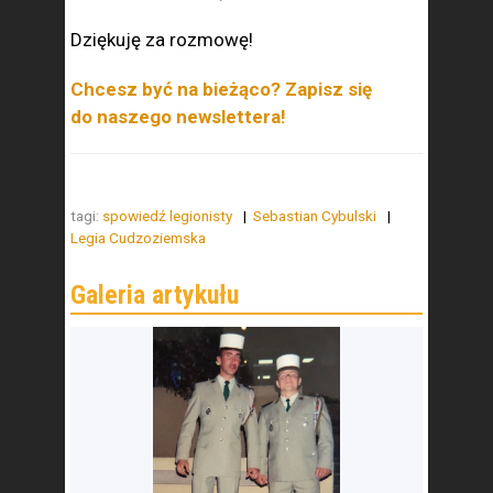
Dziękuję za rozmowę!
Chcesz być na bieżąco? Zapisz się
do naszego newslettera!
tagi:
spowiedź legionisty
Sebastian Cybulski
Legia Cudzoziemska