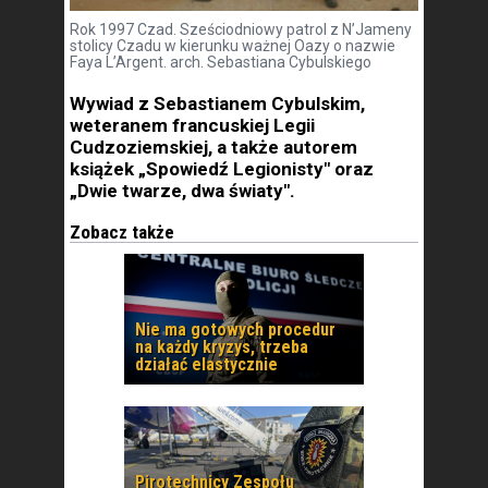
Rok 1997 Czad. Sześciodniowy patrol z N’Jameny
stolicy Czadu w kierunku ważnej Oazy o nazwie
Faya L’Argent. arch. Sebastiana Cybulskiego
Wywiad z Sebastianem Cybulskim,
weteranem francuskiej Legii
Cudzoziemskiej, a także autorem
książek „Spowiedź Legionisty" oraz
„Dwie twarze, dwa światy".
Zobacz także
Nie ma gotowych procedur
na każdy kryzys, trzeba
działać elastycznie
Pirotechnicy Zespołu