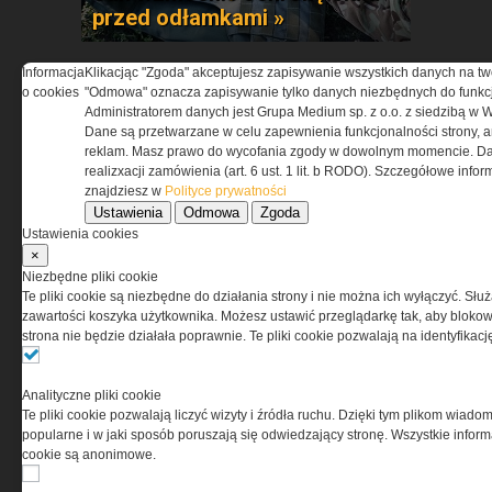
przed odłamkami »
Informacja
Klikacjąc "Zgoda" akceptujesz zapisywanie wszystkich danych na tw
o cookies
"Odmowa" oznacza zapisywanie tylko danych niezbędnych do funkcj
Administratorem danych jest Grupa Medium sp. z o.o. z siedzibą w 
Dane są przetwarzane w celu zapewnienia funkcjonalności strony, a
reklam. Masz prawo do wycofania zgody w dowolnym momencie. Da
realizxacji zamówienia (art. 6 ust. 1 lit. b RODO). Szczegółowe inf
znajdziesz w
Polityce prywatności
Czy Twoja infrastruktura jest
Ustawienia
Odmowa
Zgoda
gotowa na zagrożenia z
Ustawienia cookies
powietrza?
×
Niezbędne pliki cookie
Te pliki cookie są niezbędne do działania strony i nie można ich wyłączyć. Słu
zawartości koszyka użytkownika. Możesz ustawić przeglądarkę tak, aby blokował
strona nie będzie działała poprawnie. Te pliki cookie pozwalają na identyfika
Analityczne pliki cookie
Te pliki cookie pozwalają liczyć wizyty i źródła ruchu. Dzięki tym plikom wiadom
popularne i w jaki sposób poruszają się odwiedzający stronę. Wszystkie inform
Wybierz sprzęt, który
cookie są anonimowe.
sprawdzi się w niskich