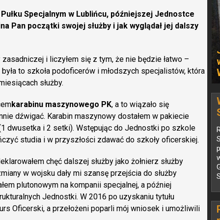
Pułku Specjalnym w Lublińcu, późniejszej Jednostce
Pan początki swojej służby i jak wyglądał jej dalszy
 zasadniczej i liczyłem się z tym, że nie będzie łatwo –
 była to szkoła podoficerów i młodszych specjalistów, która
miesiącach służby.
lcem
karabinu maszynowego PK
, a to wiązało się
ennie dźwigać. Karabin maszynowy dostałem w pakiecie
 (1 dwusetka i 2 setki). Wstępując do Jednostki po szkole
ńczyć studia i w przyszłości zdawać do szkoły oficerskiej.
p
eklarowałem chęć dalszej służby jako żołnierz służby
 zmiany w wojsku dały mi szansę przejścia do służby
ałem plutonowym na kompanii specjalnej, a później
kturalnych Jednostki. W 2016 po uzyskaniu tytułu
s Oficerski, a przełożeni poparli mój wniosek i umożliwili