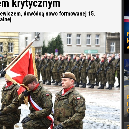
iem krytycznym
lewiczem, dowódcą nowo formowanej 15.
alnej