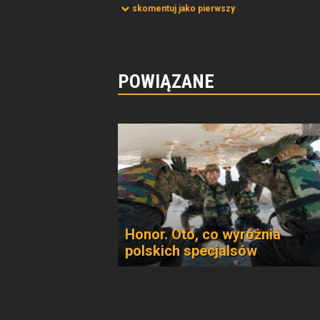
skomentuj jako pierwszy
POWIĄZANE
Honor. Oto, co wyróżnia
polskich specjalsów