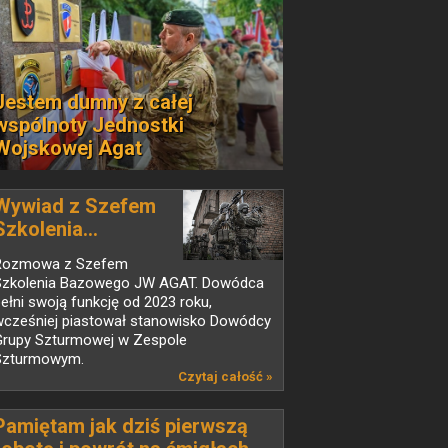
Jestem dumny z całej
wspólnoty Jednostki
Wojskowej Agat
Wywiad z Szefem
Szkolenia...
Rozmowa z Szefem
Szkolenia Bazowego JW AGAT. Dowódca
ełni swoją funkcję od 2023 roku,
wcześniej piastował stanowisko Dowódcy
Grupy Szturmowej w Zespole
Szturmowym.
Czytaj całość »
Pamiętam jak dziś pierwszą