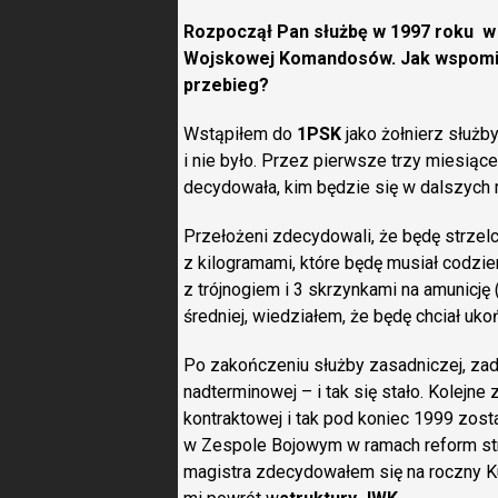
Rozpoczął Pan służbę w 1997 roku w 
Wojskowej Komandosów. Jak wspomina 
przebieg?
Wstąpiłem do
1PSK
jako żołnierz służby
i nie było. Przez pierwsze trzy miesiące
decydowała, kim będzie się w dalszych 
Przełożeni zdecydowali, że będę strze
z kilogramami, które będę musiał codzi
z trójnogiem i 3 skrzynkami na amunicję
średniej, wiedziałem, że będę chciał uko
Po zakończeniu służby zasadniczej, zad
nadterminowej – i tak się stało. Kolejne
kontraktowej i tak pod koniec 1999 zost
w Zespole Bojowym w ramach reform stru
magistra zdecydowałem się na roczny Kur