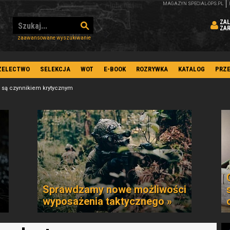
MAGAZYN SPECIAL-OPS.PL
ZAL
ZA
zaawansowane wyszukiwanie
ZELECTWO
SELEKCJA
WOT
E-BOOK
ROZRYWKA
KATALOG
PRZ
 są czynnikiem krytycznym
Sprawdzamy nowe możliwości
wyposażenia taktycznego »