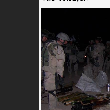
mi powrót w
struktury JWK.