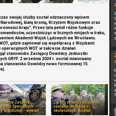
Z
czas swojej służby został odznaczony wpisem
G
 Narodowej, białą bronią, Krzyżem Wojskowym oraz
s
onności kraju”. Przez lata pełnił różne funkcje
omandosów, uczestnicząc w licznych misjach w Iraku,
n
olwentem Akademii Wojsk Lądowych we Wrocławiu.
z
WOT, gdzie zajmował się współpracą z Wojskami
i operacyjnych WOT w zakresie działań
bjął stanowisko Zastępcy Dowódcy Jednostki
ch GRYF. 2 września 2024 r. został mianowany
 na stanowisko Dowódcy nowo formowanej 15.
ej.
w
R
s
T
technicy Zespołu
Zgrany zespół i wzajemne
rwencji Specjalnych
zaufanie decydują o
ży Granicznej - wywiad
skuteczności działań