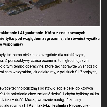
akistanie i Afganistanie. Która z realizowanych
 nie tylko pod względem zagrożenia, ale również wysiłku
 je wspomina?
były tak samo ciężkie, szczególnie dla najbliższych,
utra. Z perspektywy czasu oceniam, że najtrudniejszym
 o tym tempo operacyjne, które tak naprawdę wyznaczało
ał nam wszystkim, jak daleko my, z polskich Sił Zbrojnych,
ewagę technologiczną i postawić sobie cele, do których
Każde pokolenie chce zmienić świat”. I chyba byliśmy takim
iedziało – dość. Muszą wreszcie nastąpić zmiany
t, ale również
TTPs (Taktyki, Techniki i Procedury).