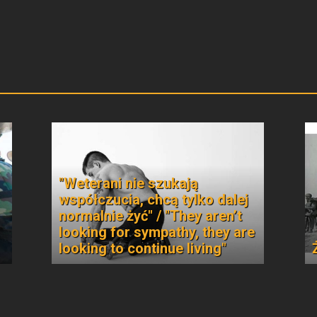
"Weterani nie szukają
współczucia, chcą tylko dalej
normalnie żyć" / "They aren’t
looking for sympathy, they are
looking to continue living"