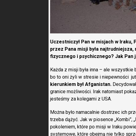
Uczestniczył Pan w misjach w Iraku, P
przez Pana misji była najtrudniejsza,
fizycznego i psychicznego? Jak Pan
Każda z misji była inna – ale wszystkie 
bo to oni żyli w stresie i niepewności j
kierunkiem był Afganistan.
Decydowało
granice możliwości. Irak natomiast pokaz
jesteśmy za kolegami z USA.
Można było namacalnie dostrzec ich prz
trzeba dążyć. Jak w piosence „Kombi”, „
pokoleniem, które po misji w Iraku pow
systemowe, które obejmą nie tylko sprzę