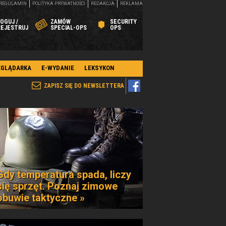
REGULAMIN
POLITYKA PRYWATNOŚCI
REDAKCJA
REKLAMA
OGUJ /
ZAMÓW
SECURITY
REJESTRUJ
SPECIAL-OPS
OPS
EGLĄDARKA
E-WYDANIE
LEKSYKON
ZAPISZ SIĘ DO NEWSLETTERA
Gdy temperatura spada, liczy
się sprzęt. Poznaj zimowe
obuwie taktyczne »