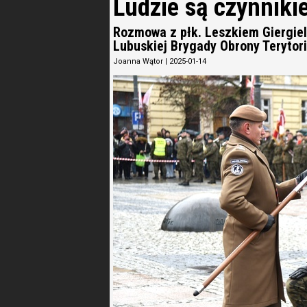
Ludzie są czynnik
Rozmowa z płk. Leszkiem Giergie
Lubuskiej Brygady Obrony Terytori
Joanna Wątor
|
2025-01-14