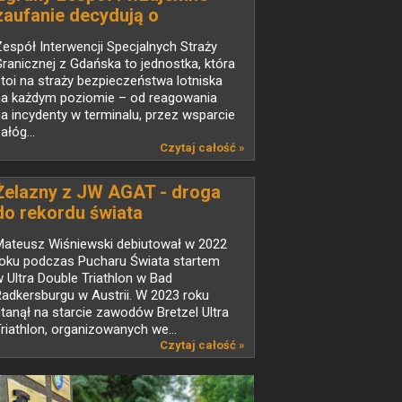
zaufanie decydują o
skuteczności działań
espół Interwencji Specjalnych Straży
ranicznej z Gdańska to jednostka, która
toi na straży bezpieczeństwa lotniska
na każdym poziomie – od reagowania
a incydenty w terminalu, przez wsparcie
ałóg...
Czytaj całość »
Żelazny z JW AGAT - droga
do rekordu świata
Mateusz Wiśniewski debiutował w 2022
roku podczas Pucharu Świata startem
 Ultra Double Triathlon w Bad
adkersburgu w Austrii. W 2023 roku
tanął na starcie zawodów Bretzel Ultra
riathlon, organizowanych we...
Czytaj całość »