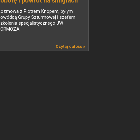
robotę i powrót na śmigłach
do bazy
Rozmowa z Piotrem Knopem, byłym
dowódcą Grupy Szturmowej i szefem
zkolenia specjalistycznego JW
FORMOZA.
Czytaj całość »