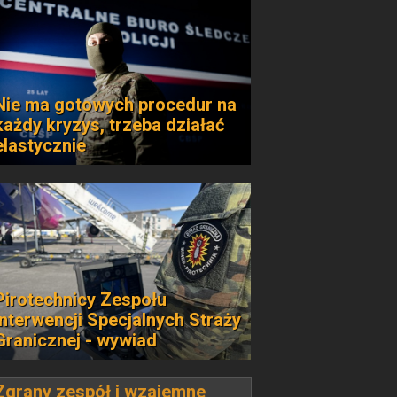
Nie ma gotowych procedur na
każdy kryzys, trzeba działać
elastycznie
Pirotechnicy Zespołu
Interwencji Specjalnych Straży
Granicznej - wywiad
Zgrany zespół i wzajemne