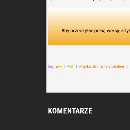
Aby przeczytać pełną wersję arty
tagi:
jwk
wot
wojska oborny terytorialnej
KOMENTARZE