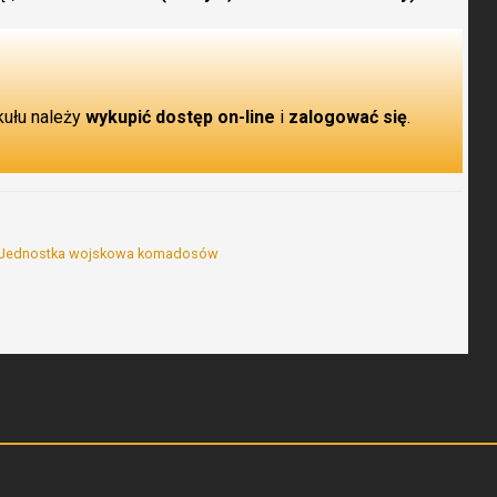
kułu należy
wykupić dostęp on-line
i
zalogować się
.
Jednostka wojskowa komadosów