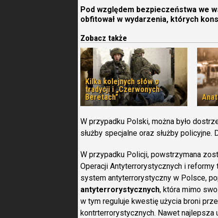
Pod względem bezpieczeństwa we wsz
obfitował w wydarzenia, których kon
Zobacz także
Kilka kolejnych słów o
tradycji i „Czerwonych
Beretach”
Anat
W przypadku Polski, można było dostrze
służby specjalne oraz służby policyjne. 
W przypadku Policji, powstrzymana zos
Operacji Antyterrorystycznych i reformy
system antyterrorystyczny w Polsce, 
antyterrorystycznych
, która mimo sw
w tym reguluje kwestię użycia broni pr
kontrterrorystycznych. Nawet najlepsza 