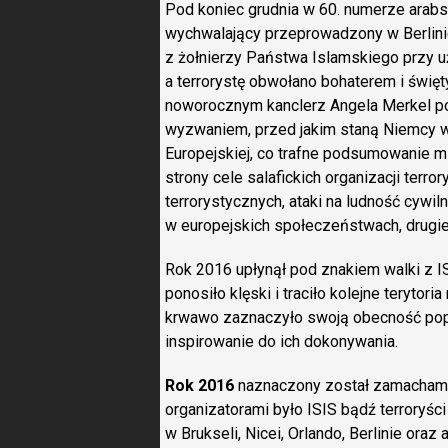
Pod koniec grudnia w 60. numerze arabs
wychwalający przeprowadzony w Berlinie
z żołnierzy Państwa Islamskiego przy uż
a terrorystę obwołano bohaterem i świ
noworocznym kanclerz Angela Merkel pow
wyzwaniem, przed jakim staną Niemcy w 2
Europejskiej, co trafne podsumowanie m
strony cele salafickich organizacji terr
terrorystycznych, ataki na ludność cywilną
w europejskich społeczeństwach, drugie
Rok 2016 upłynął pod znakiem walki z IS
ponosiło klęski i traciło kolejne terytor
krwawo zaznaczyło swoją obecność pop
inspirowanie do ich dokonywania.
Rok 2016
naznaczony został zamachami 
organizatorami było ISIS bądź terroryści
w Brukseli, Nicei, Orlando, Berlinie ora