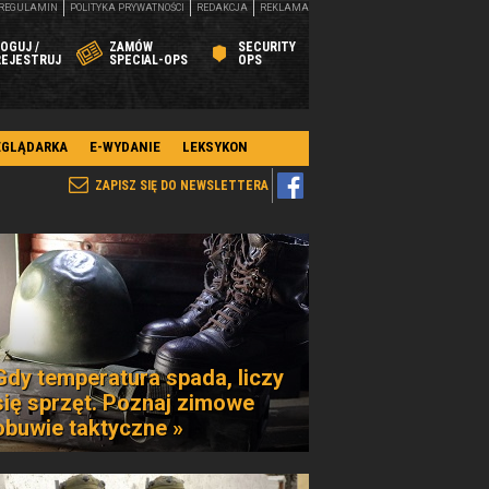
REGULAMIN
POLITYKA PRYWATNOŚCI
REDAKCJA
REKLAMA
OGUJ /
ZAMÓW
SECURITY
REJESTRUJ
SPECIAL-OPS
OPS
EGLĄDARKA
E-WYDANIE
LEKSYKON
ZAPISZ SIĘ DO NEWSLETTERA
Gdy temperatura spada, liczy
się sprzęt. Poznaj zimowe
obuwie taktyczne »