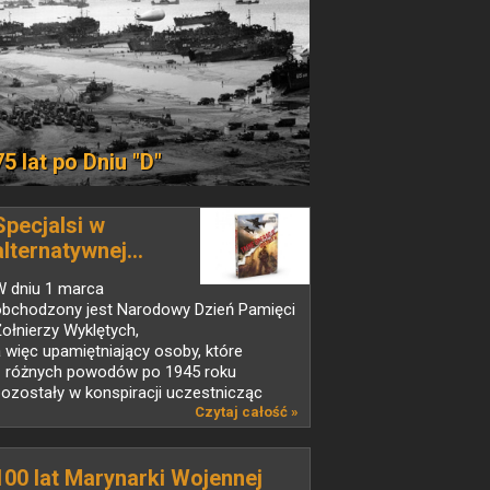
75 lat po Dniu "D"
Specjalsi w
alternatywnej...
W dniu 1 marca
obchodzony jest Narodowy Dzień Pamięci
ołnierzy Wyklętych,
 więc upamiętniający osoby, które
z różnych powodów po 1945 roku
ozostały w konspiracji uczestnicząc
w walkach nazywanych...
Czytaj całość »
100 lat Marynarki Wojennej