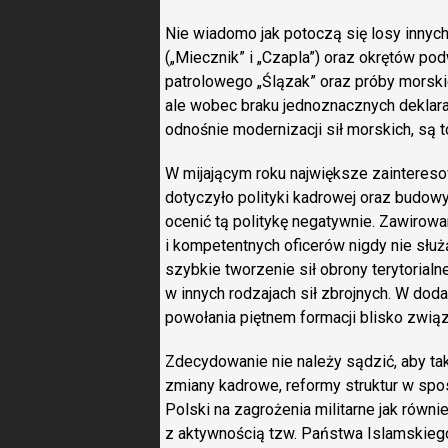
Nie wiadomo jak potoczą się losy inny
(„Miecznik” i „Czapla”) oraz okrętów po
patrolowego „Ślązak” oraz próby morsk
ale wobec braku jednoznacznych deklarac
odnośnie modernizacji sił morskich, są t
W mijającym roku największe zaintereso
dotyczyło polityki kadrowej oraz budowy 
ocenić tą politykę negatywnie. Zawiro
i kompetentnych oficerów nigdy nie służ
szybkie tworzenie sił obrony terytorial
w innych rodzajach sił zbrojnych. W doda
powołania piętnem formacji blisko związ
Zdecydowanie nie należy sądzić, aby tak
zmiany kadrowe, reformy struktur w sp
Polski na zagrożenia militarne jak równ
z aktywnością tzw. Państwa Islamskieg