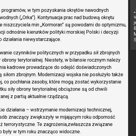
ch programów, w tym pozyskania okrętów nawodnych
„
dwodnych („Orka”). Kontynuacja prac nad budową okrętu
ie niszczyciela min „Kormoran” są powodami do optymizmu,
ji odnośnie kierunków polityki morskiej Polski i decyzji
M
o działania niewystarczające.
wanie czynników politycznych w przypadku sił zbrojnych
obrony terytorialnej. Niestety, w bilansie rocznym należy
wania kadrowe prowadzące do odejść doświadczonych
ą siłom zbrojnym. Modernizacji wojska nie posłużyło także
nej, co pochłania zasoby, które mogą zostać wykorzystanie
tku siły obrony terytorialnej obciążone są od chwili
anej z partią aktualnie rządzącą.
ie działania – wstrzymanie modernizacji technicznej,
osób znaczący zwiększyły w mijającym roku odporność
ież terrorystyczne. Te zagrożenia,zwłaszcza związane
o były w tym roku znacząco widoczne.