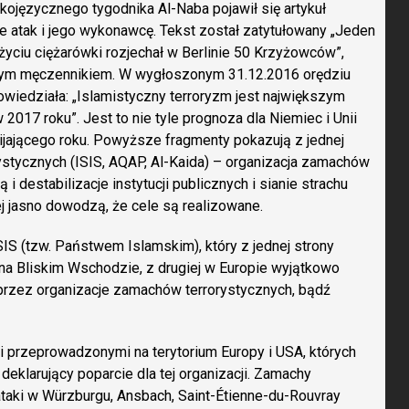
kojęzycznego tygodnika Al-Naba pojawił się artykuł
 atak i jego wykonawcę. Tekst został zatytułowany „Jeden
yciu ciężarówki rozjechał w Berlinie 50 Krzyżowców”,
ętym męczennikiem. W wygłoszonym 31.12.2016 orędziu
iedziała: „Islamistyczny terroryzm jest największym
017 roku”. Jest to nie tyle prognoza dla Niemiec i Unii
ijającego roku. Powyższe fragmenty pokazują z jednej
orystycznych (ISIS, AQAP, Al-Kaida) – organizacja zamachów
 i destabilizacje instytucji publicznych i sianie strachu
j jasno dowodzą, że cele są realizowane.
IS (tzw. Państwem Islamskim), który z jednej strony
ia na Bliskim Wschodzie, z drugiej w Europie wyjątkowo
rzez organizacje zamachów terrorystycznych, bądź
przeprowadzonymi na terytorium Europy i USA, których
 deklarujący poparcie dla tej organizacji. Zamachy
z ataki w Würzburgu, Ansbach, Saint-Étienne-du-Rouvray