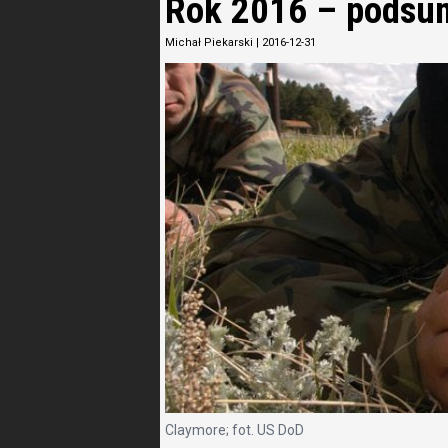
Rok 2016 – podsu
Michał Piekarski
|
2016-12-31
Claymore; fot. US DoD