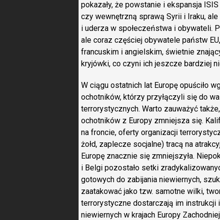
pokazały, że powstanie i ekspansja ISIS
czy wewnętrzną sprawą Syrii i Iraku, ale
i uderza w społeczeństwa i obywateli. 
ale coraz częściej obywatele państw EU,
francuskim i angielskim, świetnie znając
kryjówki, co czyni ich jeszcze bardziej 
W ciągu ostatnich lat Europę opuściło wg
ochotników, którzy przyłączyli się do walk
terrorystycznych. Warto zauważyć także, 
ochotników z Europy zmniejsza się. Kalifa
na froncie, oferty organizacji terroryst
żołd, zaplecze socjalne) tracą na atrak
Europę znacznie się zmniejszyła. Niepoko
i Belgi pozostało setki zradykalizowan
gotowych do zabijania niewiernych, szu
zaatakować jako tzw. samotne wilki, tw
terrorystyczne dostarczają im instrukcji
niewiernych w krajach Europy Zachodniej