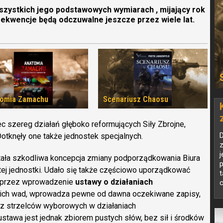
ystkich jego podstawowych wymiarach , mijający rok
sekwencje będą odczuwalne jeszcze przez wiele lat.
omia Zamachu
Scenariusz Chaosu
c szereg działań głęboko reformujących Siły Zbrojne,
Dotknęły one także jednostek specjalnych.
z
j
tała szkodliwa koncepcja zmiany podporządkowania Biura
 tej jednostki. Udało się także częściowo uporządkować
t
poprzez wprowadzenie
ustawy o działaniach
c
oich wad, wprowadza pewne od dawna oczekiwane zapisy,
zez strzelców wyborowych w działaniach
ustawa jest jednak zbiorem pustych słów, bez sił i środków