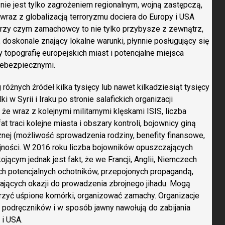
 nie jest tylko zagrożeniem regionalnym, wojną zastępczą,
 wraz z globalizacją terroryzmu dociera do Europy i USA
Przy czym zamachowcy to nie tylko przybysze z zewnątrz,
 doskonale znający lokalne warunki, płynnie posługujący się
y topografię europejskich miast i potencjalne miejsca
niebezpiecznymi.
 różnych źródeł kilka tysięcy lub nawet kilkadziesiąt tysięcy
i w Syrii i Iraku po stronie salafickich organizacji
że wraz z kolejnymi militarnymi klęskami ISIS, liczba
t traci kolejne miasta i obszary kontroli, bojownicy giną
ycznej (możliwość sprowadzenia rodziny, benefity finansowe,
cyjności. W 2016 roku liczba bojowników opuszczających
jącym jednak jest fakt, że we Francji, Anglii, Niemczech
ych potencjalnych ochotników, przepojonych propagandą,
kających okazji do prowadzenia zbrojnego jihadu. Mogą
orzyć uśpione komórki, organizować zamachy. Organizacje
 i podręczników i w sposób jawny nawołują do zabijania
 i USA.