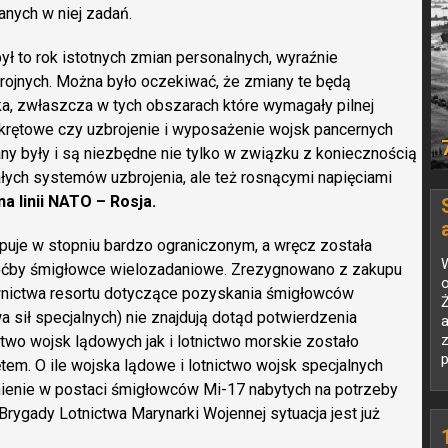
nych w niej zadań.
ł to rok istotnych zmian personalnych, wyraźnie
rojnych. Można było oczekiwać, że zmiany te będą
ka, zwłaszcza w tych obszarach które wymagały pilnej
 okrętowe czy uzbrojenie i wyposażenie wojsk pancernych
y były i są niezbędne nie tylko w związku z koniecznością
ałych systemów uzbrojenia, ale też rosnącymi napięciami
na linii NATO – Rosja.
ępuje w stopniu bardzo ograniczonym, a wręcz została
oćby śmigłowce wielozadaniowe. Zrezygnowano z zakupu
ownictwa resortu dotyczące pozyskania śmigłowców
Ż
a sił specjalnych) nie znajdują dotąd potwierdzenia
a
ctwo wojsk lądowych jak i lotnictwo morskie zostało
p
m. O ile wojska lądowe i lotnictwo wojsk specjalnych
ienie w postaci śmigłowców Mi-17 nabytych na potrzeby
Brygady Lotnictwa Marynarki Wojennej sytuacja jest już