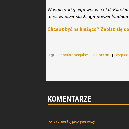
Współautorką tego wpisu jest dr Karolina 
mediów islamskich ugrupowań fundamen
Chcesz być na bieżąco? Zapisz się d
tagi:
jednostki specjalne
terroryzm
bezpiec
KOMENTARZE
skomentuj jako pierwszy