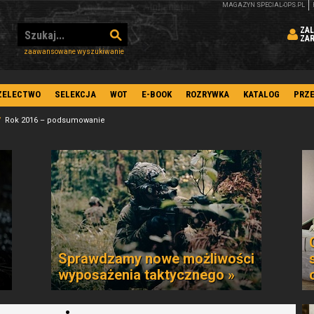
MAGAZYN SPECIAL-OPS.PL
ZAL
ZA
zaawansowane wyszukiwanie
ZELECTWO
SELEKCJA
WOT
E-BOOK
ROZRYWKA
KATALOG
PRZ
Rok 2016 – podsumowanie
Sprawdzamy nowe możliwości
wyposażenia taktycznego »