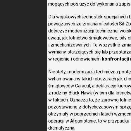
mogących posłużyć do wykonania zapisa
Dla wojskowych jednostek specjalnych by
powiązanych ze zmianami całości Sił Zb
dotyczyć modernizacji technicznej wojs
uwagi, jak lotnictwo śmigłowcowe, siły
i zmechanizowanych. Te wszystkie zmian
wymiany starzejących się lub przestarz
w regionie i odnowieniem
konfrontacji 
Niestety, modernizacja techniczna post
wyhamowana w takich obszarach jak ch
śmigłowców Caracal, a deklaracje kier
z rodziny Black Hawk (w tym dla lotnictw
w faktach. Oznacza to, że zarówno lotni
pozostawione z dotychczasowym sprzęte
otrzymały w poprzednich latach wzmocn
operacji w Afganistanie, to w przypadku 
dramatyczna.