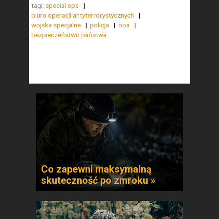
tagi:
special ops
biuro operacji antyterrorystycznych
wojska specjalne
policja
boa
bezpieczeństwo państwa
Co zapewni maksymalną
skuteczność po zmroku »