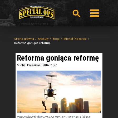
Strona główna
Artykuły
Blogi
Michał Piekarski
Reforma goniąca reformę
Reforma goniąca reformę
Michał Piekarski
|
2016-01-27
zapowiedzi dotyczące zmiany statusu Biura