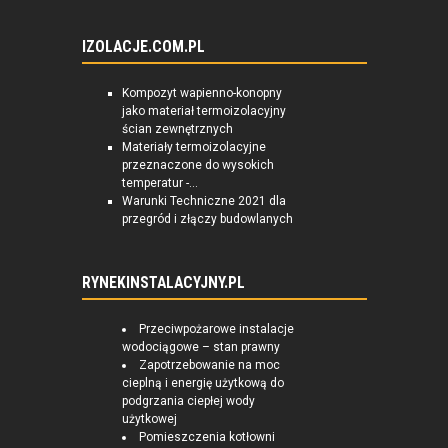
IZOLACJE.COM.PL
Kompozyt wapienno-konopny
jako materiał termoizolacyjny
ścian zewnętrznych
Materiały termoizolacyjne
przeznaczone do wysokich
temperatur -...
Warunki Techniczne 2021 dla
przegród i złączy budowlanych
RYNEKINSTALACYJNY.PL
Przeciwpożarowe instalacje
wodociągowe – stan prawny
Zapotrzebowanie na moc
cieplną i energię użytkową do
podgrzania ciepłej wody
użytkowej
Pomieszczenia kotłowni