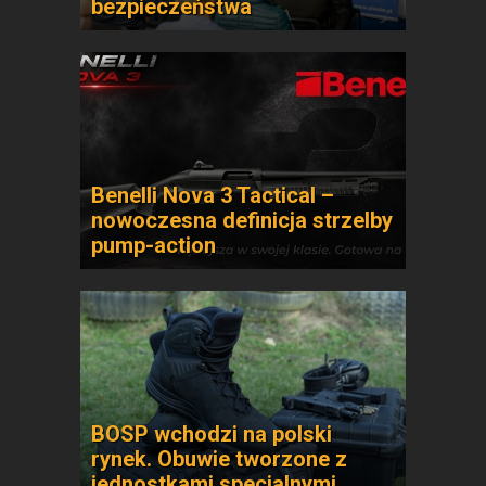
bezpieczeństwa
Benelli Nova 3 Tactical –
nowoczesna definicja strzelby
pump-action
BOSP wchodzi na polski
rynek. Obuwie tworzone z
jednostkami specjalnymi