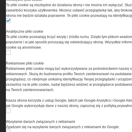
odpowiedzialnością Spółka komandytowa, nr KRS:
Te pliki cookie są niezbędne do działania strony i nie można ich wyłączyć. Słu
0000537655, NIP 1132860378, REGON 146393437
zawartości koszyka użytkownika. Możesz ustawić przeglądarkę tak, aby blokował
(zwana dalej Grupa MEDIUM) w postaci Regulaminu.
strona nie będzie działała poprawnie. Te pliki cookie pozwalają na identyfika
Przeczytaj regulamin
Analityczne pliki cookie
Te pliki cookie pozwalają liczyć wizyty i źródła ruchu. Dzięki tym plikom wiadom
popularne i w jaki sposób poruszają się odwiedzający stronę. Wszystkie inform
cookie są anonimowe.
PRYWATNOŚĆ
Reklamowe pliki cookie
Reklamowe pliki cookie mogą być wykorzystywane za pośrednictwem naszej s
Ta witryna wykorzystuje pliki cookies do przechowywania
reklamowych. Służą do budowania profilu Twoich zainteresowań na podstawie i
informacji na Twoim komputerze. Pliki cookies stosujemy
przeglądasz, co obejmuje unikalną identyfikację Twojej przeglądarki i urządze
w celu świadczenia usług na najwyższym poziomie,
zezwolisz na te pliki cookie, nadal będziesz widzieć w przeglądarce podstawow
w tym w sposób dostosowany do indywidualnych potrzeb.
na Twoich zainteresowaniach.
Korzystanie z witryny bez zmiany ustawień dotyczących
cookies oznacza, że będą one zamieszczane w Twoim
Nasza strona korzysta z usług Google, takich jak Google Analytics i Google Ads
urządzeniu końcowym. W każdym momencie możesz
jak Google wykorzystuje dane z naszej strony, zapoznaj się z polityką prywatn
dokonać zmiany ustawień przeglądarki dotyczących
cookies. Nim Państwo zaczną korzystać z naszego
serwisu prosimy o zapoznanie się z naszą
polityką
Wysyłanie danych związanych z reklamami
prywatności
oraz
informacją o cookies
.
Zgadzam się na wysyłanie danych związanych z reklamami do Google.