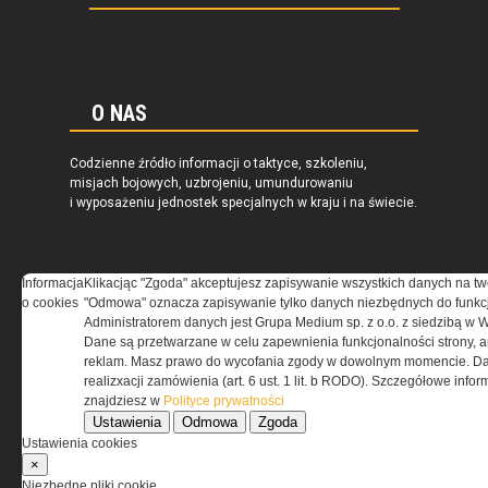
O NAS
Codzienne źródło informacji o taktyce, szkoleniu,
misjach bojowych, uzbrojeniu, umundurowaniu
i wyposażeniu jednostek specjalnych w kraju i na świecie.
Informacja
Klikacjąc "Zgoda" akceptujesz zapisywanie wszystkich danych na tw
o cookies
"Odmowa" oznacza zapisywanie tylko danych niezbędnych do funkcj
REGULAMIN
Administratorem danych jest Grupa Medium sp. z o.o. z siedzibą w 
Dane są przetwarzane w celu zapewnienia funkcjonalności strony, a
Regulamin określa zasady korzystania z portalu
reklam. Masz prawo do wycofania zgody w dowolnym momencie. Da
www.special-ops.pl
realizxacji zamówienia (art. 6 ust. 1 lit. b RODO). Szczegółowe inf
znajdziesz w
Polityce prywatności
Ustawienia
Odmowa
Zgoda
Korzystanie z portalu jest równoznaczne
Ustawienia cookies
z zaakceptowaniem warunków ustanowionych
×
przez Grupa MEDIUM Spółka z ograniczoną
Niezbędne pliki cookie