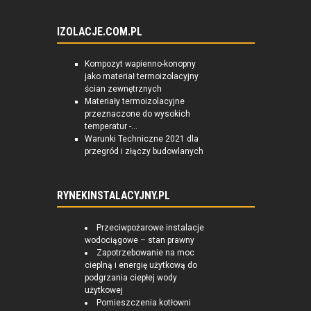
IZOLACJE.COM.PL
Kompozyt wapienno-konopny
jako materiał termoizolacyjny
ścian zewnętrznych
Materiały termoizolacyjne
przeznaczone do wysokich
temperatur -...
Warunki Techniczne 2021 dla
przegród i złączy budowlanych
RYNEKINSTALACYJNY.PL
Przeciwpożarowe instalacje
wodociągowe – stan prawny
Zapotrzebowanie na moc
cieplną i energię użytkową do
podgrzania ciepłej wody
użytkowej
Pomieszczenia kotłowni