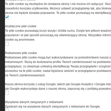
odpowiedzialnością Spółka komandytowa, nr KRS:
Te pliki cookie są niezbędne do działania strony i nie można ich wyłączyć. Słu
0000537655, NIP 1132860378, REGON 146393437
zawartości koszyka użytkownika. Możesz ustawić przeglądarkę tak, aby blokował
(zwana dalej Grupa MEDIUM) w postaci Regulaminu.
strona nie będzie działała poprawnie. Te pliki cookie pozwalają na identyfika
Przeczytaj regulamin
Analityczne pliki cookie
Te pliki cookie pozwalają liczyć wizyty i źródła ruchu. Dzięki tym plikom wiadom
popularne i w jaki sposób poruszają się odwiedzający stronę. Wszystkie inform
cookie są anonimowe.
PRYWATNOŚĆ
Reklamowe pliki cookie
Reklamowe pliki cookie mogą być wykorzystywane za pośrednictwem naszej s
Ta witryna wykorzystuje pliki cookies do przechowywania
reklamowych. Służą do budowania profilu Twoich zainteresowań na podstawie i
informacji na Twoim komputerze. Pliki cookies stosujemy
przeglądasz, co obejmuje unikalną identyfikację Twojej przeglądarki i urządze
w celu świadczenia usług na najwyższym poziomie,
zezwolisz na te pliki cookie, nadal będziesz widzieć w przeglądarce podstawow
w tym w sposób dostosowany do indywidualnych potrzeb.
na Twoich zainteresowaniach.
Korzystanie z witryny bez zmiany ustawień dotyczących
cookies oznacza, że będą one zamieszczane w Twoim
Nasza strona korzysta z usług Google, takich jak Google Analytics i Google Ads
urządzeniu końcowym. W każdym momencie możesz
jak Google wykorzystuje dane z naszej strony, zapoznaj się z polityką prywatn
dokonać zmiany ustawień przeglądarki dotyczących
cookies. Nim Państwo zaczną korzystać z naszego
serwisu prosimy o zapoznanie się z naszą
polityką
Wysyłanie danych związanych z reklamami
prywatności
oraz
informacją o cookies
.
Zgadzam się na wysyłanie danych związanych z reklamami do Google.