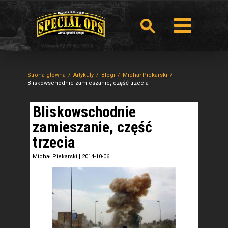
Strona główna
Artykuły
Blogi
Michał Piekarski
Bliskowschodnie zamieszanie, część trzecia
Bliskowschodnie
zamieszanie, część
trzecia
Michał Piekarski
|
2014-10-06