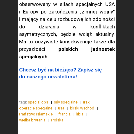
obserwowany w siłach specjalnych USA
i Europy po zakończeniu „zimnej wojny”
i mający na celu rozbudowę ich zdolności
do działania w konfliktach
asymetrycznych, będzie wciąż aktualny.
Ma to oczywiste konsekwencje także dla
przyszłości
polskich jednostek
specjalnych
.
Chcesz być na bieżąco? Zapisz się 
do naszego newslettera!
tagi:
special ops
siły specjalne
irak
operacje specjalne
usa
bliski wschód
Państwo Islamskie
francja
libia
wielka brytania
Polska