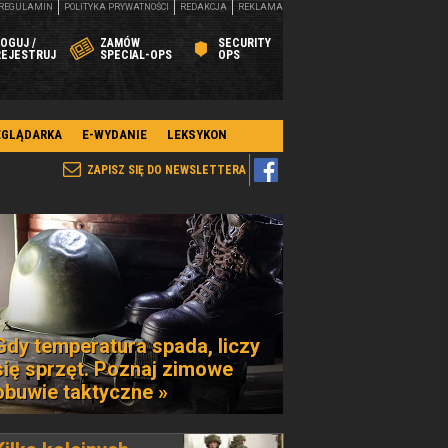
REGULAMIN
POLITYKA PRYWATNOŚCI
REDAKCJA
REKLAMA
OGUJ /
ZAMÓW
SECURITY
REJESTRUJ
SPECIAL-OPS
OPS
EGLĄDARKA
E-WYDANIE
LEKSYKON
ZAPISZ SIĘ DO NEWSLETTERA
Gdy temperatura spada, liczy
się sprzęt. Poznaj zimowe
obuwie taktyczne »