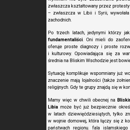
zwłaszcza kształtowany przez protesty w
– zwłaszcza w Libii i Syrii, wywołał
zachodnich.
Po trzech latach, jedynymi którzy j
fundamentaliści
. Oni mieli do zaofer
oferuje proste diagnozy i proste roz
i kulturowy. Opowiadająca się za war
średnia na Bliskim Wschodzie jest bow
Sytuację komplikuje wspomniany już wc
znaczenie mają lojalności (także żołni
religijnych. Gdy te grupy znajdą się w ko
Mamy więc w chwili obecnej na
Blisk
Libia
może być już bezpiecznie określ
w latach dziewięćdziesiątych, tylko zn
w wojnie domowej, która łączy się z ko
państwach regionu. fala islamskieg