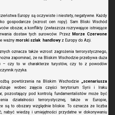
zeństwa Europy są oczywiste i niestety, negatywne. Każdy
yzyko gospodarcze (wzrost cen ropy). Sam Bliski Wschód
ów obszar, a konflikty (zwłaszcza rozrywające istniejące
rwania dostaw tych surowców. Przez
Morze Czerwone
nie ważny
morski szlak handlowy
z Europy do Azji.
znych oznacza także wzrost zagrożenia terrorystycznego,
e można zapominać, że na Bliskim Wschodzie przebywa duża
w) – czy to w charakterze turystów, czy to z powodów
czynnik ryzyka.
roźbą powtórzenia na Bliskim Wschodzie
„scenariusza
alizuje wobec zajęcia części terytorium Syrii i Iraku
ar, pozostający pod kontrolą fundamentalistów może być
a działalności terrorystycznej, także w Europie,
że są to obszary względnie bliskie. To oznacza ze liczba
ć, nabyć wiedzę i umiejętności przydatne w dokonywaniu