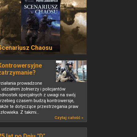
Scenariusz Chaosu
Kontrowersyjne
zatrzymanie?
Działania prowadzone
 udziałem żołnierzy i policjantów
ednostek specjalnych z uwagi na swój
przebieg czasem budzą kontrowersje,
akże te dotyczące przestrzegania praw
złowieka. Z takimi...
Czytaj całość »
75 lat po Dniu "D"