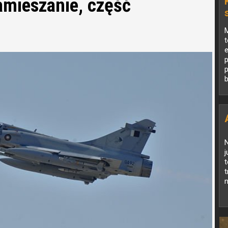
amieszanie, część
e
p
b
d
N
j
t
n