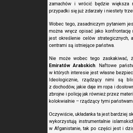
zamachów i wrócić będzie większa 
przypadki się już zdarzały i niestety tr
Wobec tego, zasadniczym pytaniem jest 
można wręcz opisać jako konfrontację
jest określenie celów strategicznych, 
centrami są istniejące państwa.
Nie może wobec tego zaskakiwać, ż
Emiratów Arabskich
. Naftowe państw
w których interesie jest własne bezpie
Ideologicznie, rządzący nimi są bli
z dochodów, jakie daje im ropa i dosłow
zbrojne i policję jak również przez mat
kolokwialnie – rządzący tymi państwami 
Oczywiście, układanka ta jest bardziej 
wykorzystują instrumentalnie islamski
w Afganistanie, tak po części jest i dzi