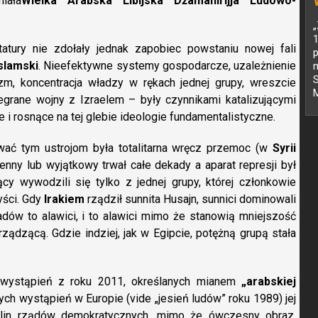
iała
Wielka Arabska Libijska Dżamahirijja Ludowo-
„
atury nie zdołały jednak zapobiec powstaniu nowej fali
p
slamski
. Nieefektywne systemy gospodarcze, uzależnienie
S
zm, koncentracja władzy w rękach jednej grupy, wreszcie
M
rzegrane wojny z Izraelem – były czynnikami katalizującymi
 i rosnące na tej glebie ideologie fundamentalistyczne.
ać tym ustrojom była totalitarna wręcz przemoc (w
Syrii
ny lub wyjątkowy trwał całe dekady a aparat represji był
cy wywodzili się tylko z jednej grupy, której członkowie
yści. Gdy
Irakiem
rządził sunnita Husajn, sunnici dominowali
sadów to alawici, i to alawici mimo że stanowią mniejszość
ządzącą. Gdzie indziej, jak w Egipcie, potężną grupą stała
li wystąpień z roku 2011, określanych mianem
„arabskiej
ch wystąpień w Europie (vide „jesień ludów” roku 1989) jej
lin rządów demokratycznych, mimo że ówczesny obraz,