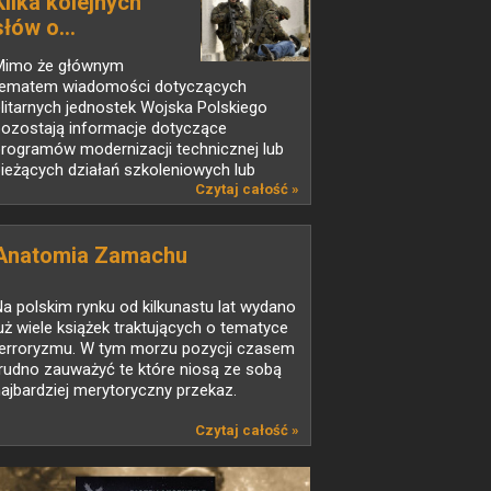
Kilka kolejnych
słów o...
Mimo że głównym
tematem wiadomości dotyczących
litarnych jednostek Wojska Polskiego
pozostają informacje dotyczące
rogramów modernizacji technicznej lub
ieżących działań szkoleniowych lub
ziałań...
Czytaj całość »
Anatomia Zamachu
a polskim rynku od kilkunastu lat wydano
uż wiele książek traktujących o tematyce
terroryzmu. W tym morzu pozycji czasem
rudno zauważyć te które niosą ze sobą
ajbardziej merytoryczny przekaz.
Czytaj całość »