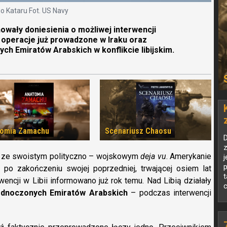
o Kataru Fot. US Navy
wały doniesienia o możliwej interwencji
j operacje już prowadzone w Iraku oraz
ch Emiratów Arabskich w konflikcie libijskim.
omia Zamachu
Scenariusz Chaosu
z
a ze swoistym polityczno – wojskowym
deja vu
. Amerykanie
j
a po zakończeniu swojej poprzedniej, trwającej osiem lat
t
wencji w Libii informowano już rok temu. Nad Libią działały
c
ednoczonych Emiratów Arabskich
– podczas interwencji