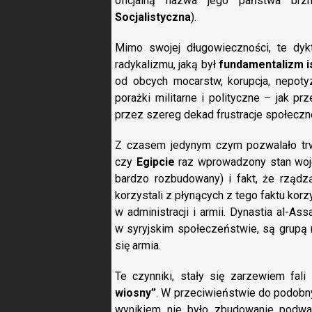
oficjalną nazwa jego państwa brzm
Socjalistyczna
).
Mimo swojej długowieczności, te dykt
radykalizmu, jaką był
fundamentalizm i
od obcych mocarstw, korupcja, nepoty
porażki militarne i polityczne – jak p
przez szereg dekad frustracje społeczne
Z czasem jedynym czym pozwalało trw
czy
Egipcie
raz wprowadzony stan wojen
bardzo rozbudowany) i fakt, że rządzą
korzystali z płynących z tego faktu korz
w administracji i armii. Dynastia al-As
w syryjskim społeczeństwie, są grupą r
się armia.
Te czynniki, stały się zarzewiem fa
wiosny”
. W przeciwieństwie do podobny
wynikiem nie było zbudowanie podwa