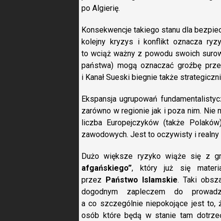
po Algierię.
Konsekwencje takiego stanu dla bezpiec
kolejny kryzys i konflikt oznacza r
to wciąż ważny z powodu swoich surowc
państwa) mogą oznaczać groźbę prze
i Kanał Sueski biegnie także strategicz
Ekspansja ugrupowań fundamentalistyc
zarówno w regionie jak i poza nim. Ni
liczba Europejczyków (także Polakó
zawodowych. Jest to oczywisty i realny 
Dużo większe ryzyko wiąże się z g
afgańskiego”
, który już się materi
przez
Państwo Islamskie
. Taki obsz
dogodnym zapleczem do prowadzeni
a co szczególnie niepokojące jest to, 
osób które będą w stanie tam dotrze