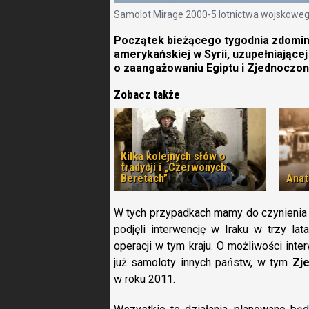
Samolot Mirage 2000-5 lotnictwa wojskoweg
Początek bieżącego tygodnia zdomino
amerykańskiej w Syrii, uzupełniające
o zaangażowaniu Egiptu i Zjednoczony
Zobacz także
Kilka kolejnych słów o
tradycji i „Czerwonych
Beretach”
Anat
W tych przypadkach mamy do czynieni
podjęli interwencję w Iraku w trzy lat
operacji w tym kraju. O możliwości inter
już samoloty innych państw, w tym
Zj
w roku 2011.