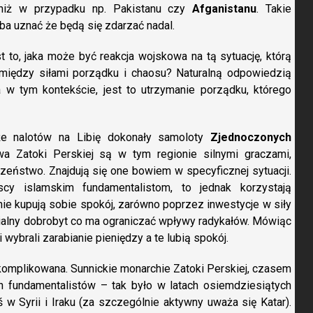
niż w przypadku np. Pakistanu czy
Afganistanu
. Takie
zeba uznać że będą się zdarzać nadal.
to, jaka może być reakcja wojskowa na tą sytuację, którą
 między siłami porządku i chaosu? Naturalną odpowiedzią
a w tym kontekście, jest to utrzymanie porządku, którego
e nalotów na Libię dokonały samoloty
Zjednoczonych
a Zatoki Perskiej są w tym regionie silnymi graczami,
czeństwo. Znajdują się one bowiem w specyficznej sytuacji.
scy islamskim fundamentalistom, to jednak korzystają
nie kupują sobie spokój, zarówno poprzez inwestycje w siły
erialny dobrobyt co ma ograniczać wpływy radykałów. Mówiąc
wybrali zarabianie pieniędzy a te lubią spokój.
skomplikowana. Sunnickie monarchie Zatoki Perskiej, czasem
ch fundamentalistów – tak było w latach osiemdziesiątych
ś w Syrii i Iraku (za szczególnie aktywny uważa się Katar).