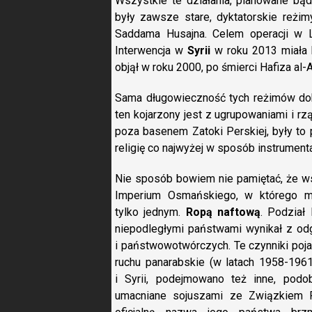
Wszystkie te działania, planowane bą
były zawsze stare, dyktatorskie reżim
Saddama Husajna. Celem operacji w 
Interwencja w
Syrii
w roku 2013 miała
objął w roku 2000, po śmierci Hafiza al
Sama długowieczność tych reżimów dobr
ten kojarzony jest z ugrupowaniami i rz
poza basenem Zatoki Perskiej, były to
religię co najwyżej w sposób instrumenta
Nie sposób bowiem nie pamiętać, że w
Imperium Osmańskiego, w którego mi
tylko jednym.
Ropą naftową
. Podział
niepodległymi państwami wynikał z od
i państwowotwórczych. Te czynniki pojawi
ruchu panarabskie (w latach 1958-1961
i Syrii, podejmowano też inne, podo
umacniane sojuszami ze Związkiem 