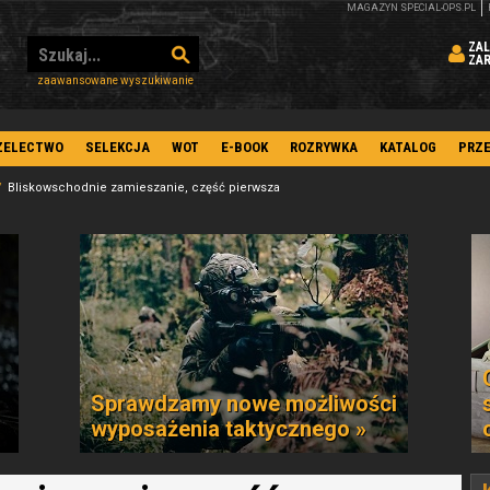
MAGAZYN SPECIAL-OPS.PL
ZAL
ZA
zaawansowane wyszukiwanie
ZELECTWO
SELEKCJA
WOT
E-BOOK
ROZRYWKA
KATALOG
PRZ
Bliskowschodnie zamieszanie, część pierwsza
Sprawdzamy nowe możliwości
wyposażenia taktycznego »