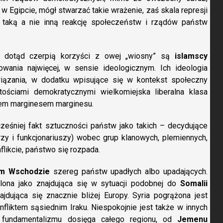
 Egipcie, mógł stwarzać takie wrażenie, zaś skala represji
a taką a nie inną reakcję społeczeństw i rządów państw
ak dotąd czerpią korzyści z owej „wiosny” są
islamscy
owania najwięcej, w sensie ideologicznym. Ich ideologia
wiązania, w dodatku wpisujące się w kontekst społeczny
tościami demokratycznymi wielkomiejska liberalna klasa
iem marginesem marginesu.
ześniej fakt sztuczności państw jako takich – decydujące
erzy i funkcjonariuszy) wobec grup klanowych, plemiennych,
nflikcie, państwo się rozpada.
im Wschodzie
szereg państw upadłych albo upadających.
ona jako znajdująca się w sytuacji podobnej do
Somalii
ajdująca się znacznie bliżej Europy. Syria pogrążona jest
nfliktem sąsiednim Iraku. Niespokojnie jest także w innych
o fundamentalizmu dosięga całego regionu, od
Jemenu