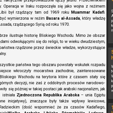
dź faktycznie przeprowadzone łączy jedno. Przeciwnikiem
y. Operacja w Iraku rozpoczęła się jako wojna z reżimem
S
Libii był rządzący tam od 1969 roku
Muammar Kadafi
.
 być wymierzona w reżim
Basara al-Assada
, który władzę
-Assada, rządzącego Syrią od roku 1970.
n
ze ilustruje historię Bliskiego Wschodu. Mimo że obszar
ądami odwołującymi się do religii, to w wieku dwudziestym,
 państwa rządzone przez świeckie władze, wykorzystujące
lny.
szystkie państwa tego obszaru powstały wskutek rozpadu
ejsce wkroczyły mocarstwa zachodnie, zainteresowane
W
 Bliskiego Wschodu na terytoria które z czasem stały się
górnych decyzji, nie zaś z oddolnych procesów narodowo-
p
ły się później w takiej postaci jak arabski nacjonalizm, jak
w
 istniała
Zjednoczona Republika Arabska
– unia Egiptu
bne inicjatywy), znaczące były także wpływy lewicowe,
Radzieckim (dość wspomnieć że za czasów Kadafiego,