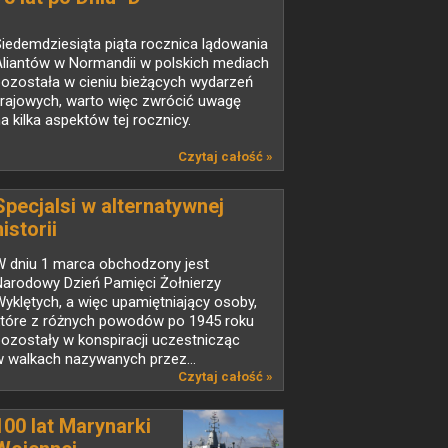
iedemdziesiąta piąta rocznica lądowania
Aliantów w Normandii w polskich mediach
pozostała w cieniu bieżących wydarzeń
krajowych, warto więc zwrócić uwagę
a kilka aspektów tej rocznicy.
Czytaj całość »
Specjalsi w alternatywnej
historii
W dniu 1 marca obchodzony jest
Narodowy Dzień Pamięci Żołnierzy
yklętych, a więc upamiętniający osoby,
które z różnych powodów po 1945 roku
ozostały w konspiracji uczestnicząc
 walkach nazywanych przez...
Czytaj całość »
100 lat Marynarki