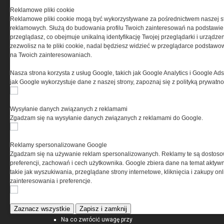
Reklamowe pliki cookie
Reklamowe pliki cookie mogą być wykorzystywane za pośrednictwem naszej s
BOSP wchodzi na polski
reklamowych. Służą do budowania profilu Twoich zainteresowań na podstawie i
rynek. Obuwie tworzone z
przeglądasz, co obejmuje unikalną identyfikację Twojej przeglądarki i urządze
jednostkami specjalnymi
zezwolisz na te pliki cookie, nadal będziesz widzieć w przeglądarce podstawow
na Twoich zainteresowaniach.
Nasza strona korzysta z usług Google, takich jak Google Analytics i Google Ads
jak Google wykorzystuje dane z naszej strony, zapoznaj się z polityką prywatn
ADMINISTRATOR24.INFO
Wysyłanie danych związanych z reklamami
Zgadzam się na wysyłanie danych związanych z reklamami do Google.
Betonowe donice do ogrodów, na
skwery i...
Jak wygłuszyć i ocieplić piwnicę
Reklamy spersonalizowane Google
Rynek nieruchomości
Zgadzam się na używanie reklam spersonalizowanych. Reklamy te są dostos
Darmowe ebooki dla zarządców
preferencji, zachowań i cech użytkownika. Google zbiera dane na temat aktywn
nieruchomości
takie jak wyszukiwania, przeglądane strony internetowe, kliknięcia i zakupy onl
zainteresowania i preferencje.
EKSPERTBUDOWLANY.PL
Zaznacz wszystkie
Zapisz i zamknij
Na co zwrócić uwagę przy