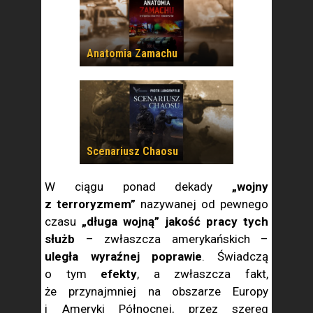
Anatomia Zamachu
Scenariusz Chaosu
W ciągu ponad dekady
„wojny
z terroryzmem”
nazywanej od pewnego
czasu
„długa wojną” jakość pracy tych
służb
– zwłaszcza amerykańskich –
uległa wyraźnej poprawie
. Świadczą
o tym
efekty
, a zwłaszcza fakt,
że przynajmniej na obszarze Europy
i Ameryki Północnej, przez szereg