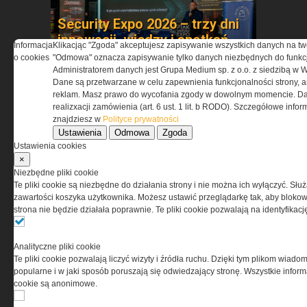
Security Expo 2026 – trzy dni
innowacji, wiedzy i spotkań
Informacja
Klikacjąc "Zgoda" akceptujesz zapisywanie wszystkich danych na tw
liderów branży
o cookies
"Odmowa" oznacza zapisywanie tylko danych niezbędnych do funkcj
bezpieczeństwa
Administratorem danych jest Grupa Medium sp. z o.o. z siedzibą w 
Dane są przetwarzane w celu zapewnienia funkcjonalności strony, a
reklam. Masz prawo do wycofania zgody w dowolnym momencie. Da
realizxacji zamówienia (art. 6 ust. 1 lit. b RODO). Szczegółowe inf
znajdziesz w
Polityce prywatności
Ustawienia
Odmowa
Zgoda
Ustawienia cookies
×
Niezbędne pliki cookie
Te pliki cookie są niezbędne do działania strony i nie można ich wyłączyć. Słu
Benelli Nova 3 Tactical –
zawartości koszyka użytkownika. Możesz ustawić przeglądarkę tak, aby blokował
nowoczesna definicja strzelby
strona nie będzie działała poprawnie. Te pliki cookie pozwalają na identyfika
pump-action
Analityczne pliki cookie
Te pliki cookie pozwalają liczyć wizyty i źródła ruchu. Dzięki tym plikom wiadom
popularne i w jaki sposób poruszają się odwiedzający stronę. Wszystkie inform
cookie są anonimowe.