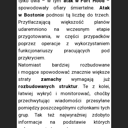
tylko dwa – w tym
atak w Fort Hood
–
spowodowały ofiary śmiertelne.
Atak
w Bostonie
podnosi tą liczbę do trzech.
Przytłaczającą większość planów
udaremniono na wczesnym etapie
przygotowania, w części przypadków
poprzez operacje z wykorzystaniem
funkcjonariuszy pracujących pod
przykryciem.
Natomiast bardziej rozbudowane
i mogące spowodować znacznie większe
straty
zamachy
wymagają już
rozbudowanych struktur
. Te z kolei,
łatwiej wykryć i monitorować, choćby
przechwytując wiadomości przesyłane
pomiędzy poszczególnymi członkami tych
grup. Tak też najwyraźniej zdobyto
informacje na podstawie których