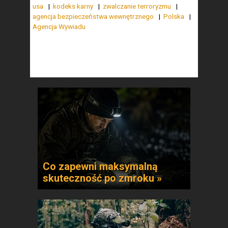
usa
kodeks karny
zwalczanie terroryzmu
agencja bezpieczeństwa wewnętrznego
Polska
Agencja Wywiadu
Co zapewni maksymalną
skuteczność po zmroku »