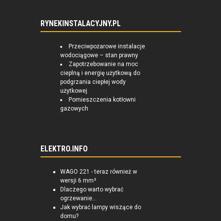
RYNEKINSTALACYJNY.PL
Przeciwpożarowe instalacje
wodociągowe – stan prawny
Zapotrzebowanie na moc
cieplną i energię użytkową do
podgrzania ciepłej wody
użytkowej
Pomieszczenia kotłowni
gazowych
ELEKTRO.INFO
WAGO 221 - teraz również w
wersji 6 mm²
Dlaczego warto wybrać
ogrzewanie...
Jak wybrać lampy wiszące do
domu?