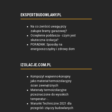
EKSPERTBUDOWLANY.PL
Na co zwrócić uwagę przy
zakupie bramy garażowej?
Ocieplenie poddasza - czym jest
skuteczna izolacja?
PORADNIK: Sposoby na
energooszczędny i zdrowy dom
IZOLACJE.COM.PL
Kompozyt wapienno-konopny
jako materiał termoizolacyjny
ścian zewnętrznych
Materiały termoizolacyjne
przeznaczone do wysokich
temperatur -...
Warunki Techniczne 2021 dla
przegród i złączy budowlanych