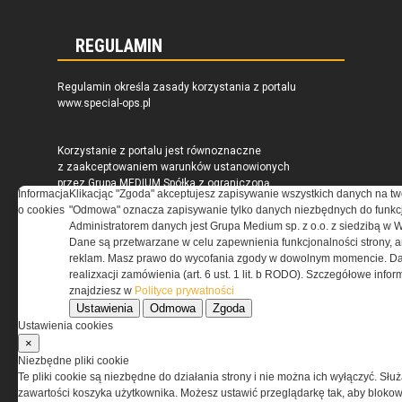
REGULAMIN
Regulamin określa zasady korzystania z portalu
www.special-ops.pl
Korzystanie z portalu jest równoznaczne
z zaakceptowaniem warunków ustanowionych
przez Grupa MEDIUM Spółka z ograniczoną
Informacja
Klikacjąc "Zgoda" akceptujesz zapisywanie wszystkich danych na tw
odpowiedzialnością Spółka komandytowa, nr KRS:
o cookies
"Odmowa" oznacza zapisywanie tylko danych niezbędnych do funkcj
0000537655, NIP 1132860378, REGON 146393437
Administratorem danych jest Grupa Medium sp. z o.o. z siedzibą w 
(zwana dalej Grupa MEDIUM) w postaci Regulaminu.
Dane są przetwarzane w celu zapewnienia funkcjonalności strony, a
reklam. Masz prawo do wycofania zgody w dowolnym momencie. Da
realizxacji zamówienia (art. 6 ust. 1 lit. b RODO). Szczegółowe inf
Przeczytaj regulamin
znajdziesz w
Polityce prywatności
Ustawienia
Odmowa
Zgoda
Ustawienia cookies
×
Niezbędne pliki cookie
PRYWATNOŚĆ
Te pliki cookie są niezbędne do działania strony i nie można ich wyłączyć. Słu
zawartości koszyka użytkownika. Możesz ustawić przeglądarkę tak, aby blokował