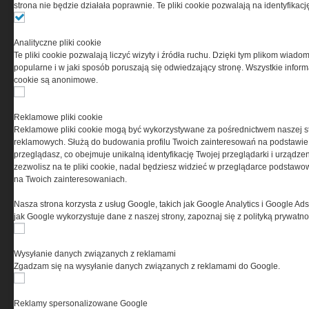
strona nie będzie działała poprawnie. Te pliki cookie pozwalają na identyfika
Ta witryna wykorzystuje pliki cookies do przechowywania
informacji na Twoim komputerze. Pliki cookies stosujemy
w celu świadczenia usług na najwyższym poziomie,
Analityczne pliki cookie
w tym w sposób dostosowany do indywidualnych potrzeb.
Te pliki cookie pozwalają liczyć wizyty i źródła ruchu. Dzięki tym plikom wiadom
Korzystanie z witryny bez zmiany ustawień dotyczących
popularne i w jaki sposób poruszają się odwiedzający stronę. Wszystkie inform
cookies oznacza, że będą one zamieszczane w Twoim
cookie są anonimowe.
urządzeniu końcowym. W każdym momencie możesz
dokonać zmiany ustawień przeglądarki dotyczących
cookies. Nim Państwo zaczną korzystać z naszego
Reklamowe pliki cookie
serwisu prosimy o zapoznanie się z naszą
polityką
Reklamowe pliki cookie mogą być wykorzystywane za pośrednictwem naszej s
prywatności
oraz
informacją o cookies
.
reklamowych. Służą do budowania profilu Twoich zainteresowań na podstawie i
przeglądasz, co obejmuje unikalną identyfikację Twojej przeglądarki i urządze
zezwolisz na te pliki cookie, nadal będziesz widzieć w przeglądarce podstawow
na Twoich zainteresowaniach.
Nasza strona korzysta z usług Google, takich jak Google Analytics i Google Ads
jak Google wykorzystuje dane z naszej strony, zapoznaj się z polityką prywatn
Copyright © 2004-2019 Grupa MEDIUM Spółka z ograniczoną odpowiedzialnością
Spółka komandytowa, nr KRS: 0000537655. Wszelkie prawa, w tym Autora,
Wysyłanie danych związanych z reklamami
Wydawcy i Producenta bazy danych zastrzeżone. Jakiekolwiek dalsze
rozpowszechnianie artykułów zabronione. Korzystanie z serwisu i
Zgadzam się na wysyłanie danych związanych z reklamami do Google.
zamieszczonych w nim utworów i danych wyłącznie na zasadach określonych w
Zasadach korzystania z serwisu.
Special-Ops
Reklamy spersonalizowane Google