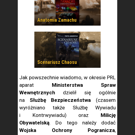
Anatomia Zamachu
Scenariusz Chaosu
Jak powszechnie wiadomo, w okresie PRL
aparat
Ministerstwa Spraw
Wewnętrznych
dzielił się ogólnie
na
Służbę Bezpieczeństwa
(czasem
wyróżniano także Służbę Wywiadu
i Kontrwywiadu) oraz
Milicję
Obywatelską
. Do tego należy dodać
Wojska Ochrony Pogranicza
,