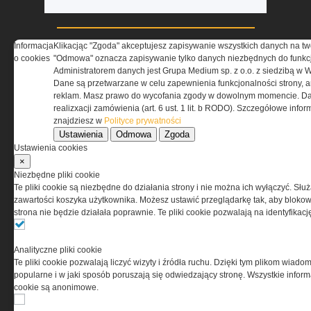
Informacja
Klikacjąc "Zgoda" akceptujesz zapisywanie wszystkich danych na tw
o cookies
"Odmowa" oznacza zapisywanie tylko danych niezbędnych do funkcj
Administratorem danych jest Grupa Medium sp. z o.o. z siedzibą w 
Dane są przetwarzane w celu zapewnienia funkcjonalności strony, a
reklam. Masz prawo do wycofania zgody w dowolnym momencie. Da
realizxacji zamówienia (art. 6 ust. 1 lit. b RODO). Szczegółowe inf
znajdziesz w
Polityce prywatności
O NAS
Ustawienia
Odmowa
Zgoda
Ustawienia cookies
×
Codzienne źródło informacji o taktyce, szkoleniu,
Niezbędne pliki cookie
misjach bojowych, uzbrojeniu, umundurowaniu
Te pliki cookie są niezbędne do działania strony i nie można ich wyłączyć. Słu
i wyposażeniu jednostek specjalnych w kraju i na świecie.
zawartości koszyka użytkownika. Możesz ustawić przeglądarkę tak, aby blokował
strona nie będzie działała poprawnie. Te pliki cookie pozwalają na identyfika
Analityczne pliki cookie
REGULAMIN
Te pliki cookie pozwalają liczyć wizyty i źródła ruchu. Dzięki tym plikom wiadom
popularne i w jaki sposób poruszają się odwiedzający stronę. Wszystkie inform
cookie są anonimowe.
Regulamin określa zasady korzystania z portalu
www.special-ops.pl