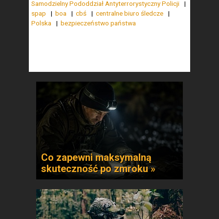
Samodzielny Pododdział Antyterrorystyczny Policji
spap
boa
cbś
centralne biuro śledcze
Polska
bezpieczeństwo państwa
Co zapewni maksymalną
skuteczność po zmroku »