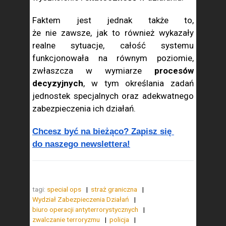
Faktem jest jednak także to,
że nie zawsze, jak to również wykazały
realne sytuacje, całość systemu
funkcjonowała na równym poziomie,
zwłaszcza w wymiarze
procesów
decyzyjnych
, w tym określania zadań
jednostek specjalnych oraz adekwatnego
zabezpieczenia ich działań.
Chcesz być na bieżąco? Zapisz się 
do naszego newslettera!
tagi:
special ops
straż graniczna
Wydział Zabezpieczenia Działań
biuro operacji antyterrorystycznych
zwalczanie terroryzmu
policja