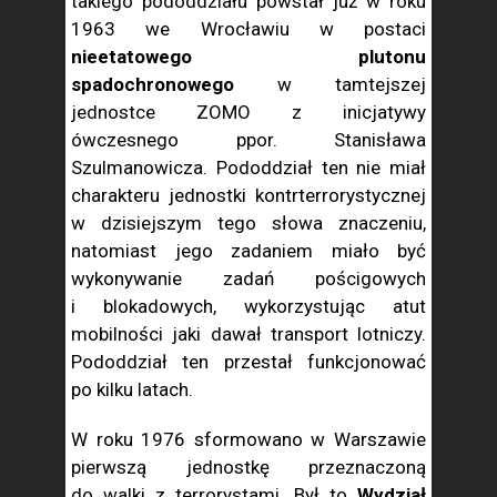
takiego pododdziału powstał już w roku
1963 we Wrocławiu w postaci
nieetatowego plutonu
spadochronowego
w tamtejszej
jednostce ZOMO z inicjatywy
ówczesnego ppor. Stanisława
Szulmanowicza. Pododdział ten nie miał
charakteru jednostki kontrterrorystycznej
w dzisiejszym tego słowa znaczeniu,
natomiast jego zadaniem miało być
wykonywanie zadań pościgowych
i blokadowych, wykorzystując atut
mobilności jaki dawał transport lotniczy.
Pododdział ten przestał funkcjonować
po kilku latach.
W roku 1976 sformowano w Warszawie
pierwszą jednostkę przeznaczoną
do walki z terrorystami. Był to
Wydział