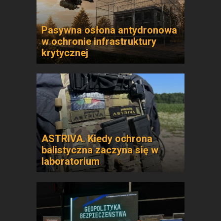
Pasywna osłona antydronowa
w ochronie infrastruktury
krytycznej
ASTRIVA. Kiedy ochrona
balistyczna zaczyna się w
laboratorium