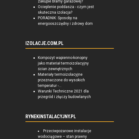
zakupie bramy garażowej?
Ocieplenie poddasza - czym jest
skuteczna izolacja?
PORADNIK: Sposoby na
energooszczędny i zdrowy dom
IZOLACJE.COM.PL
Kompozyt wapienno-konopny
jako materiał termoizolacyjny
ścian zewnętrznych
Materiały termoizolacyjne
przeznaczone do wysokich
temperatur -...
Warunki Techniczne 2021 dla
przegród i złączy budowlanych
RYNEKINSTALACYJNY.PL
Przeciwpożarowe instalacje
wodociągowe – stan prawny