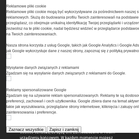
Reklamowe pliki cookie
Reklamowe pliki cookie mogą być wykorzystywane za pośrednictwem naszej s
Korzystanie z portalu jest równoznaczne
reklamowych. Służą do budowania profilu Twoich zainteresowań na podstawie i
z zaakceptowaniem warunków ustanowionych
przeglądasz, co obejmuje unikalną identyfikację Twojej przeglądarki i urządze
przez Grupa MEDIUM Spółka z ograniczoną
zezwolisz na te pliki cookie, nadal będziesz widzieć w przeglądarce podstawow
odpowiedzialnością Spółka komandytowa, nr KRS:
na Twoich zainteresowaniach.
0000537655, NIP 1132860378, REGON 146393437
(zwana dalej Grupa MEDIUM) w postaci Regulaminu.
Nasza strona korzysta z usług Google, takich jak Google Analytics i Google Ads
jak Google wykorzystuje dane z naszej strony, zapoznaj się z polityką prywatn
Przeczytaj regulamin
Wysyłanie danych związanych z reklamami
Zgadzam się na wysyłanie danych związanych z reklamami do Google.
PRYWATNOŚĆ
Reklamy spersonalizowane Google
Zgadzam się na używanie reklam spersonalizowanych. Reklamy te są dostos
preferencji, zachowań i cech użytkownika. Google zbiera dane na temat aktywn
Ta witryna wykorzystuje pliki cookies do przechowywania
takie jak wyszukiwania, przeglądane strony internetowe, kliknięcia i zakupy onl
informacji na Twoim komputerze. Pliki cookies stosujemy
zainteresowania i preferencje.
w celu świadczenia usług na najwyższym poziomie,
w tym w sposób dostosowany do indywidualnych potrzeb.
Korzystanie z witryny bez zmiany ustawień dotyczących
Zaznacz wszystkie
Zapisz i zamknij
cookies oznacza, że będą one zamieszczane w Twoim
urządzeniu końcowym. W każdym momencie możesz