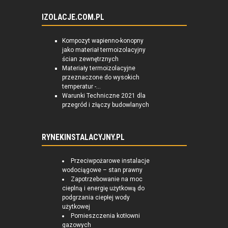
IZOLACJE.COM.PL
Kompozyt wapienno-konopny
jako materiał termoizolacyjny
ścian zewnętrznych
Materiały termoizolacyjne
przeznaczone do wysokich
temperatur -...
Warunki Techniczne 2021 dla
przegród i złączy budowlanych
RYNEKINSTALACYJNY.PL
Przeciwpożarowe instalacje
wodociągowe – stan prawny
Zapotrzebowanie na moc
cieplną i energię użytkową do
podgrzania ciepłej wody
użytkowej
Pomieszczenia kotłowni
gazowych