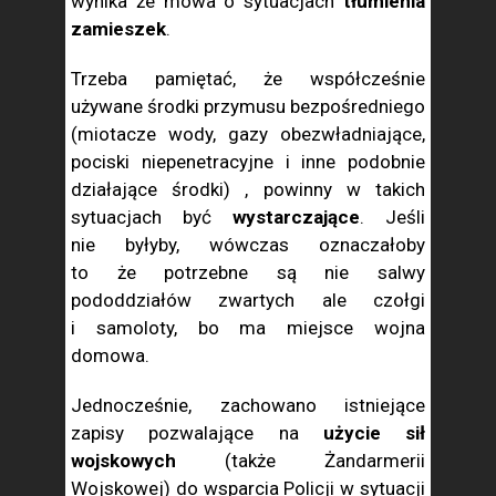
wynika że mowa o sytuacjach
tłumienia
zamieszek
.
Trzeba pamiętać, że współcześnie
używane środki przymusu bezpośredniego
(miotacze wody, gazy obezwładniające,
pociski niepenetracyjne i inne podobnie
działające środki) , powinny w takich
sytuacjach być
wystarczające
. Jeśli
nie byłyby, wówczas oznaczałoby
to że potrzebne są nie salwy
pododdziałów zwartych ale czołgi
i samoloty, bo ma miejsce wojna
domowa.
Jednocześnie, zachowano istniejące
zapisy pozwalające na
użycie sił
wojskowych
(także Żandarmerii
Wojskowej) do wsparcia Policji w sytuacji