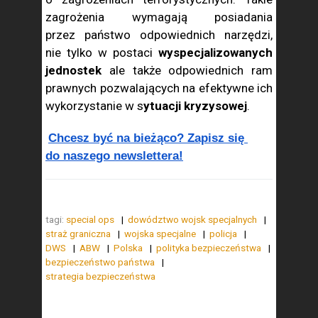
zagrożenia wymagają posiadania
przez państwo odpowiednich narzędzi,
nie tylko w postaci
wyspecjalizowanych
jednostek
ale także odpowiednich ram
prawnych pozwalających na efektywne ich
wykorzystanie w s
ytuacji kryzysowej
.
Chcesz być na bieżąco? Zapisz się 
do naszego newslettera!
tagi:
special ops
dowództwo wojsk specjalnych
straż graniczna
wojska specjalne
policja
DWS
ABW
Polska
polityka bezpieczeństwa
bezpieczeństwo państwa
strategia bezpieczeństwa