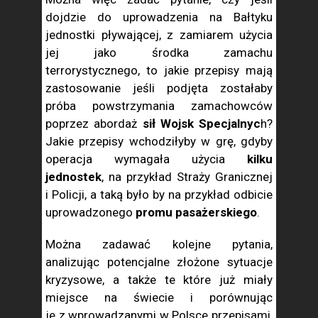
dojdzie do uprowadzenia na Bałtyku
jednostki pływającej, z zamiarem użycia
jej jako środka zamachu
terrorystycznego, to jakie przepisy mają
zastosowanie jeśli podjęta zostałaby
próba powstrzymania zamachowców
poprzez abordaż
sił Wojsk Specjalnyc
h?
Jakie przepisy wchodziłyby w grę, gdyby
operacja wymagała użycia
kilku
jednostek
, na przykład Straży Granicznej
i Policji, a taką było by na przykład odbicie
uprowadzonego
promu pasażerskiego
.
Można zadawać kolejne pytania,
analizując potencjalne złożone sytuacje
kryzysowe, a także te które już miały
miejsce na świecie i porównując
je z wprowadzanymi w Polsce przepisami,