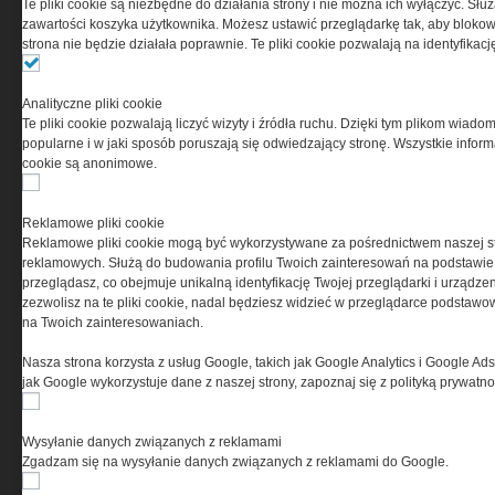
Te pliki cookie są niezbędne do działania strony i nie można ich wyłączyć. Słu
0000537655, NIP 1132860378, REGON 146393437
zawartości koszyka użytkownika. Możesz ustawić przeglądarkę tak, aby blokował
(zwana dalej Grupa MEDIUM) w postaci Regulaminu.
strona nie będzie działała poprawnie. Te pliki cookie pozwalają na identyfika
Przeczytaj regulamin
Analityczne pliki cookie
Te pliki cookie pozwalają liczyć wizyty i źródła ruchu. Dzięki tym plikom wiadom
popularne i w jaki sposób poruszają się odwiedzający stronę. Wszystkie inform
cookie są anonimowe.
PRYWATNOŚĆ
Reklamowe pliki cookie
Reklamowe pliki cookie mogą być wykorzystywane za pośrednictwem naszej s
Ta witryna wykorzystuje pliki cookies do przechowywania
reklamowych. Służą do budowania profilu Twoich zainteresowań na podstawie i
informacji na Twoim komputerze. Pliki cookies stosujemy
przeglądasz, co obejmuje unikalną identyfikację Twojej przeglądarki i urządze
w celu świadczenia usług na najwyższym poziomie,
zezwolisz na te pliki cookie, nadal będziesz widzieć w przeglądarce podstawow
w tym w sposób dostosowany do indywidualnych potrzeb.
na Twoich zainteresowaniach.
Korzystanie z witryny bez zmiany ustawień dotyczących
cookies oznacza, że będą one zamieszczane w Twoim
Nasza strona korzysta z usług Google, takich jak Google Analytics i Google Ads
urządzeniu końcowym. W każdym momencie możesz
jak Google wykorzystuje dane z naszej strony, zapoznaj się z polityką prywatn
dokonać zmiany ustawień przeglądarki dotyczących
cookies. Nim Państwo zaczną korzystać z naszego
serwisu prosimy o zapoznanie się z naszą
polityką
Wysyłanie danych związanych z reklamami
prywatności
oraz
informacją o cookies
.
Zgadzam się na wysyłanie danych związanych z reklamami do Google.