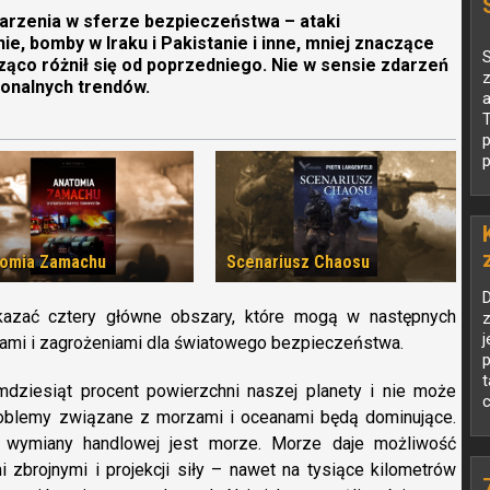
arzenia w sferze bezpieczeństwa – ataki
, bomby w Iraku i Pakistanie i inne, mniej znaczące
S
ząco różnił się od poprzedniego. Nie w sensie zdarzeń
z
egionalnych trendów.
a
T
p
p
omia Zamachu
Scenariusz Chaosu
kazać cztery główne obszary, które mogą w następnych
z
j
ami i zagrożeniami dla światowego bezpieczeństwa.
t
mdziesiąt procent powierzchni naszej planety i nie może
c
roblemy związane z morzami i oceanami będą dominujące.
j wymiany handlowej jest morze. Morze daje możliwość
brojnymi i projekcji siły – nawet na tysiące kilometrów