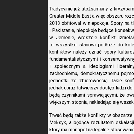
Tradycyjnie już utożsamiany z kryzysa
Greater Middle East a więc obszaru roz
2013 obfitował w niepokoje. Spory na t
i Pakistanie, niepokoje będące konsekw
w Jemenie, wreszcie konflikt izrael
to wszystko stanowi podłoże do kol
konfliktów należy uznać spory kulturo
fundamentalistycznymi i konserwatywny
i społecznym a ideologiami liberaln
zachodniemu, demokratycznemu pojmowa
jednostki ze zbiorowością. Takie konf
jednak coraz łatwiejszy dostęp ludzi do
będą czynnikami sprawiającymi, że owa
większym stopniu, nakładając się wszakże 
Trwać będą także konflikty w obszarze 
Meksyk, a będąca rezultatem eskalacji
który ma monopol na legalne stosowanie