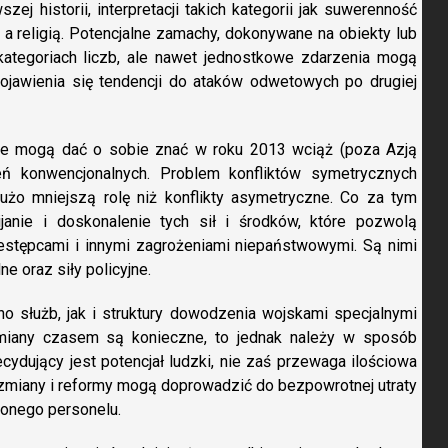
zej historii, interpretacji takich kategorii jak suwerenność
 a religią. Potencjalne zamachy, dokonywane na obiekty lub
ategoriach liczb, ale nawet jednostkowe zdarzenia mogą
ojawienia się tendencji do ataków odwetowych po drugiej
óre mogą dać o sobie znać w roku 2013 wciąż (poza Azją
ń konwencjonalnych. Problem konfliktów symetrycznych
użo mniejszą rolę niż konflikty asymetryczne. Co za tym
janie i doskonalenie tych sił i środków, które pozwolą
zestępcami i innymi zagrożeniami niepaństwowymi. Są nimi
e oraz siły policyjne.
o służb, jak i struktury dowodzenia wojskami specjalnymi
miany czasem są konieczne, to jednak należy w sposób
cydujący jest potencjał ludzki, nie zaś przewaga ilościowa
 zmiany i reformy mogą doprowadzić do bezpowrotnej utraty
onego personelu.