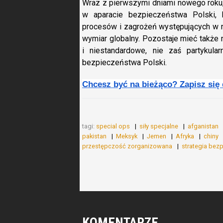
Wraz z pierwszymi dniami nowego roku,
w aparacie bezpieczeństwa Polski, b
procesów i zagrożeń występujących w n
wymiar globalny. Pozostaje mieć także 
i niestandardowe, nie zaś partyku
bezpieczeństwa Polski.
Chcesz być na bieżąco? Zapisz się
tagi:
special ops
siły specjalne
afganistan
pakistan
Meksyk
Jemen
Afryka
chiny
przestępczość zorganizowana
strategia bez
KOMENTARZE