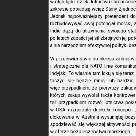
w głąb lądu, dzięki lotnictwu i broni ra
zakresie posiadają wciąż Stany Zjednoc
Jednak najpoważniejszy pretendent do g
rozbudowywać swój potencjał morski, a 
Indie dążą do utrzymania swojego stat
po latach zapaści jej sił zbrojnych jej
a nie narzędziem efektywnej polityki b
W przeciwieństwie do okresu zimnej woj
i strategiczne dla NATO linie komunik
Indyjski. To właśnie tam lokują się tera
toczyć się będzie mniej lub bardzie
więc przypadkiem, że pierwszy zakupio
których zakup wywołał także kontrowers
też przypadkiem rozwój lotnictwa pokł
w USA rozgorzała dookoła koncepcji „
ulokowanie w Australii wysuniętej baz
spodziewać się większej aktywności p
w sferze bezpieczeństwa morskiego.