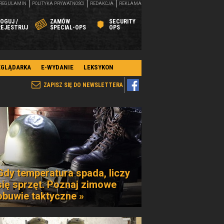
REGULAMIN
POLITYKA PRYWATNOŚCI
REDAKCJA
REKLAMA
OGUJ /
ZAMÓW
SECURITY
REJESTRUJ
SPECIAL-OPS
OPS
EGLĄDARKA
E-WYDANIE
LEKSYKON
ZAPISZ SIĘ DO NEWSLETTERA
Gdy temperatura spada, liczy
się sprzęt. Poznaj zimowe
obuwie taktyczne »