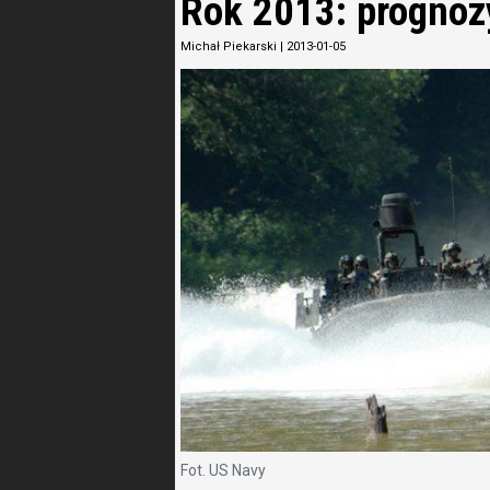
Rok 2013: prognoz
Michał Piekarski
|
2013-01-05
Fot. US Navy