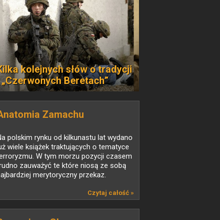
Kilka kolejnych słów o tradycji
i „Czerwonych Beretach”
Anatomia Zamachu
a polskim rynku od kilkunastu lat wydano
uż wiele książek traktujących o tematyce
terroryzmu. W tym morzu pozycji czasem
rudno zauważyć te które niosą ze sobą
ajbardziej merytoryczny przekaz.
Czytaj całość »