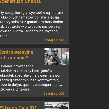
Scenariusz Chaosu
iły specjalne i gry wywiadów są jednymi
 ulubionych tematów po jakie sięgają
utorzy książek z gatunku military fiction.
ak jest także w przypadku najnowszej
owieści Piotra Langenfelda, wydanej
rzez...
Czytaj całość »
Kontrowersyjne
zatrzymanie?
Działania prowadzone
 udziałem żołnierzy i policjantów
ednostek specjalnych z uwagi na swój
przebieg czasem budzą kontrowersje,
akże te dotyczące przestrzegania praw
złowieka. Z takimi...
Czytaj całość »
75 lat po Dniu "D"