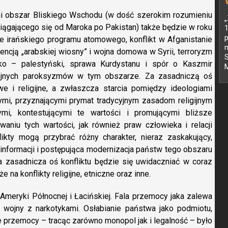
mi obszar Bliskiego Wschodu (w dość szerokim rozumieniu
„
ciągającego się od Maroka po Pakistan) także będzie w roku
p
le irańskiego programu atomowego, konflikt w Afganistanie
encją „arabskiej wiosny” i wojna domowa w Syrii, terroryzm
S
sko – palestyński, sprawa Kurdystanu i spór o Kaszmir
M
ejnych paroksyzmów w tym obszarze. Za zasadniczą oś
we i religijne, a zwłaszcza starcia pomiędzy ideologiami
mi, przyznającymi prymat tradycyjnym zasadom religijnym
ymi, kontestującymi te wartości i promującymi bliższe
niu tych wartości, jak również praw człowieka i relacji
likty mogą przybrać różny charakter, nieraz zaskakujący,
 informacji i postępująca modernizacja państw tego obszaru
 zasadnicza oś konfliktu będzie się uwidaczniać w coraz
na konflikty religijne, etniczne oraz inne.
Ameryki Północnej i Łacińskiej. Fala przemocy jaka zalewa
 wojny z narkotykami. Osłabianie państwa jako podmiotu,
 przemocy – tracąc zarówno monopol jak i legalność – było