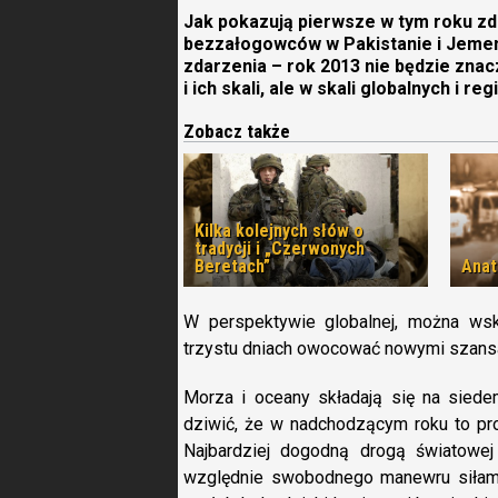
Jak pokazują pierwsze w tym roku zd
bezzałogowców w Pakistanie i Jemenie
zdarzenia – rok 2013 nie będzie znac
i ich skali, ale w skali globalnych i r
Zobacz także
Kilka kolejnych słów o
tradycji i „Czerwonych
Beretach”
Anat
W perspektywie globalnej, można ws
trzystu dniach owocować nowymi szans
Morza i oceany składają się na siede
dziwić, że w nadchodzącym roku to p
Najbardziej dogodną drogą światowe
względnie swobodnego manewru siłami z