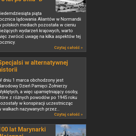
iedemdziesiąta piąta
rocznica lądowania Aliantów w Normandii
 polskich mediach pozostała w cieniu
bieżących wydarzeń krajowych, warto
ięc zwrócić uwagę na kilka aspektów tej
ocznicy.
Czytaj całość »
Specjalsi w alternatywnej
historii
W dniu 1 marca obchodzony jest
Narodowy Dzień Pamięci Żołnierzy
yklętych, a więc upamiętniający osoby,
które z różnych powodów po 1945 roku
ozostały w konspiracji uczestnicząc
 walkach nazywanych przez...
Czytaj całość »
100 lat Marynarki