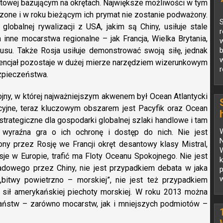
kietowej bazującym na okrętach. Największe możliwości w tym
zone i w roku bieżącym ich prymat nie zostanie podważony.
S
lobalnej rywalizacji z USA, jakim są Chiny, usiłuje stale
inne mocarstwa regionalne – jak Francja, Wielka Brytania,
w
usu. Także Rosja usiłuje demonstrować swoją siłę, jednak
w
 potencjał pozostaje w dużej mierze narzędziem wizerunkowym
r
ezpieczeństwa.
ny, w której najważniejszym akwenem był Ocean Atlantycki
acyjne, teraz kluczowym obszarem jest Pacyfik oraz Ocean
z strategiczne dla gospodarki globalnej szlaki handlowe i tam
j wyraźna gra o ich ochronę i dostęp do nich. Nie jest
ny przez Rosję we Francji okręt desantowy klasy Mistral,
W
je w Europie, trafić ma Floty Oceanu Spokojnego. Nie jest
adowego przez Chiny, nie jest przypadkiem debata w jaka
p
w
bitwy powietrzno – morskiej”, nie jest też przypadkiem
y sił amerykańskiej piechoty morskiej. W roku 2013 można
aństw – zarówno mocarstw, jak i mniejszych podmiotów –