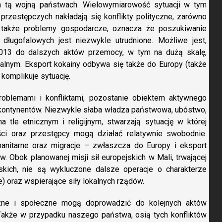
h tą wojną państwach. Wielowymiarowość sytuacji w tym
 przestępczych nakładają się konflikty polityczne, zarówno
 także problemy gospodarcze, oznacza że poszukiwanie
 długofalowych jest niezwykle utrudnione. Możliwe jest,
013 do dalszych aktów przemocy, w tym na dużą skalę,
inalnym. Eksport kokainy odbywa się także do Europy (także
komplikuje sytuację.
problemami i konfliktami, pozostanie obiektem aktywnego
 kontynentów. Niezwykle słaba władza państwowa, ubóstwo,
a tle etnicznym i religijnym, stwarzają sytuację w której
miści oraz przestępcy mogą działać relatywnie swobodnie.
manitarne oraz migracje – zwłaszcza do Europy i eksport
. Obok planowanej misji sił europejskich w Mali, trwającej
skich, nie są wykluczone dalsze operacje o charakterze
e) oraz wspierające siły lokalnych rządów.
czne i społeczne mogą doprowadzić do kolejnych aktów
Także w przypadku naszego państwa, osią tych konfliktów