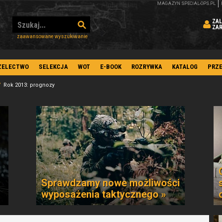
MAGAZYN SPECIAL-OPS.PL
ZAL
ZA
zaawansowane wyszukiwanie
ZELECTWO
SELEKCJA
WOT
E-BOOK
ROZRYWKA
KATALOG
PRZ
Rok 2013: prognozy
Sprawdzamy nowe możliwości
wyposażenia taktycznego »