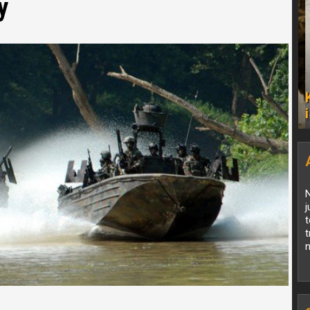
y
N
j
t
n