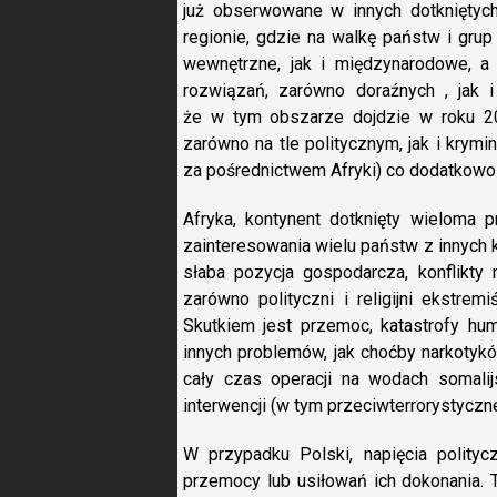
już obserwowane w innych dotkniętyc
regionie, gdzie na walkę państw i grup
wewnętrzne, jak i międzynarodowe, a
rozwiązań, zarówno doraźnych , jak i
że w tym obszarze dojdzie w roku 2
zarówno na tle politycznym, jak i krym
za pośrednictwem Afryki) co dodatkowo 
Afryka, kontynent dotknięty wieloma 
zainteresowania wielu państw z innych
słaba pozycja gospodarcza, konflikty n
zarówno polityczni i religijni ekstre
Skutkiem jest przemoc, katastrofy hu
innych problemów, jak choćby narkotyków
cały czas operacji na wodach somalij
interwencji (w tym przeciwterrorystyczn
W przypadku Polski, napięcia polity
przemocy lub usiłowań ich dokonania. 