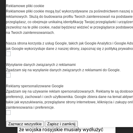
spowodują upadek przemysłu
Reklamowe pliki cookie
zbrojeniowego i odcięcie od dostaw
Reklamowe pliki cookie mogą być wykorzystywane za pośrednictwem naszej s
z zewnątrz.
reklamowych. Służą do budowania profilu Twoich zainteresowań na podstawie i
przeglądasz, co obejmuje unikalną identyfikację Twojej przeglądarki i urządze
zezwolisz na te pliki cookie, nadal będziesz widzieć w przeglądarce podstawow
Co może być decydujące dla jednej
na Twoich zainteresowaniach.
i drugiej strony, co pozwoli na zdobycie
przewagi militarnej i strategicznej?
Nasza strona korzysta z usług Google, takich jak Google Analytics i Google Ads
jak Google wykorzystuje dane z naszej strony, zapoznaj się z polityką prywatn
Niewątpliwie dostawy nowoczesnego
uzbrojenia z krajów NATO spowodowały,
Wysyłanie danych związanych z reklamami
Zgadzam się na wysyłanie danych związanych z reklamami do Google.
iż Ukraina pomimo dysproporcji potrafi
skutecznie walczyć z Rosją, powodując
ogromne straty.
Reklamy spersonalizowane Google
Zgadzam się na używanie reklam spersonalizowanych. Reklamy te są dostos
preferencji, zachowań i cech użytkownika. Google zbiera dane na temat aktywn
Wydłużenie zasięgów artylerii klasycznej
takie jak wyszukiwania, przeglądane strony internetowe, kliknięcia i zakupy onl
kal. 155 mm do 40 i więcej kilometrów
zainteresowania i preferencje.
czy artylerii rakietowej ponad 100 km. Te
środki trafiły do Ukrainy i sprawiły,
Zaznacz wszystkie
Zapisz i zamknij
że wojska rosyjskie musiały wydłużyć