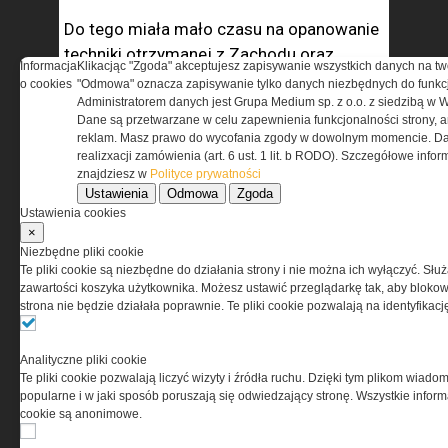
Do tego miała mało czasu na opanowanie
techniki otrzymanej z Zachodu oraz
Informacja
Klikacjąc "Zgoda" akceptujesz zapisywanie wszystkich danych na tw
trudności logistyczne przy tej całej
o cookies
"Odmowa" oznacza zapisywanie tylko danych niezbędnych do funkcj
różnorodności sprzętowej, na dodatek
Administratorem danych jest Grupa Medium sp. z o.o. z siedzibą w 
Dane są przetwarzane w celu zapewnienia funkcjonalności strony, a
powoli kończy się czas dogodny
reklam. Masz prawo do wycofania zgody w dowolnym momencie. Da
do działań manewrowych. Za 2-3
realizxacji zamówienia (art. 6 ust. 1 lit. b RODO). Szczegółowe inf
znajdziesz w
Polityce prywatności
tygodnie luną deszcze i sprzęt ugrzęźnie.
Ustawienia
Odmowa
Zgoda
Ustawienia cookies
W moim odczuciu konflikt będzie nadal się
×
rozwijał, bo Ukraina jest za słaba
Niezbędne pliki cookie
Te pliki cookie są niezbędne do działania strony i nie można ich wyłączyć. Słu
na wyzwolenie swoich obszarów zajętych
zawartości koszyka użytkownika. Możesz ustawić przeglądarkę tak, aby blokował
po 2014, a z kolei Rosja za słaba,
strona nie będzie działała poprawnie. Te pliki cookie pozwalają na identyfika
by podjąć kolejną ofensywę. Rozwiązanie
widzę tylko w działaniach politycznych
Analityczne pliki cookie
i dyplomatycznych, polegających
Te pliki cookie pozwalają liczyć wizyty i źródła ruchu. Dzięki tym plikom wiadom
na całkowitej izolacji gospodarczej Rosji,
popularne i w jaki sposób poruszają się odwiedzający stronę. Wszystkie inform
cookie są anonimowe.
na skutecznych sankcjach, które