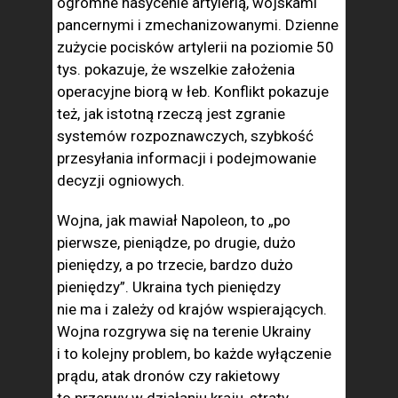
ogromne nasycenie artylerią, wojskami
pancernymi i zmechanizowanymi. Dzienne
zużycie pocisków artylerii na poziomie 50
tys. pokazuje, że wszelkie założenia
operacyjne biorą w łeb. Konflikt pokazuje
też, jak istotną rzeczą jest zgranie
systemów rozpoznawczych, szybkość
przesyłania informacji i podejmowanie
decyzji ogniowych.
Wojna, jak mawiał Napoleon, to „po
pierwsze, pieniądze, po drugie, dużo
pieniędzy, a po trzecie, bardzo dużo
pieniędzy”. Ukraina tych pieniędzy
nie ma i zależy od krajów wspierających.
Wojna rozgrywa się na terenie Ukrainy
i to kolejny problem, bo każde wyłączenie
prądu, atak dronów czy rakietowy
to przerwy w działaniu kraju, straty