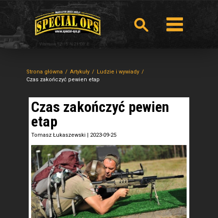
Strona główna
Artykuły
Ludzie i wywiady
Czas zakończyć pewien etap
Czas zakończyć pewien
etap
Tomasz Łukaszewski
|
2023-09-25