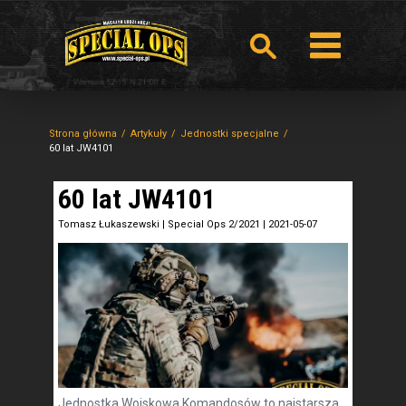
Strona główna
Artykuły
Jednostki specjalne
60 lat JW4101
60 lat JW4101
Tomasz Łukaszewski
|
Special Ops 2/2021
|
2021-05-07
Jednostka Wojskowa Komandosów to najstarsza,