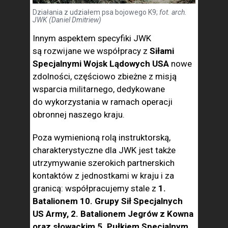
Działania z udziałem psa bojowego K9;
fot. arch.
JWK (Daniel Dmitriew)
Innym aspektem specyfiki JWK
są rozwijane we współpracy z
Siłami
Specjalnymi Wojsk Lądowych USA
nowe
zdolności, częściowo zbieżne z misją
wsparcia militarnego, dedykowane
do wykorzystania w ramach operacji
obronnej naszego kraju.
Poza wymienioną rolą instruktorską,
charakterystyczne dla JWK jest także
utrzymywanie szerokich partnerskich
kontaktów z jednostkami w kraju i za
granicą: współpracujemy stale z
1.
Batalionem 10. Grupy Sił Specjalnych
US Army, 2. Batalionem Jegrów z Kowna
oraz słowackim 5. Pułkiem Specjalnym