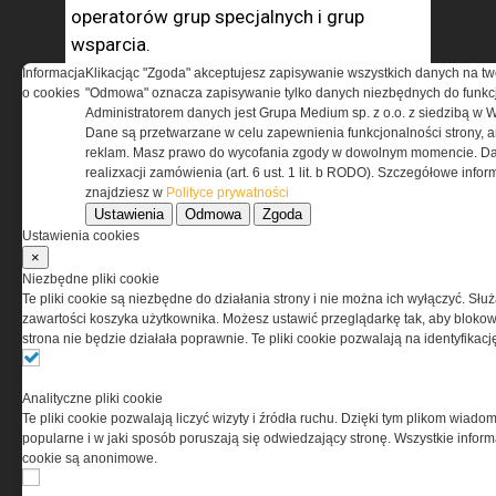
operatorów grup specjalnych i grup
wsparcia.
Informacja
Klikacjąc "Zgoda" akceptujesz zapisywanie wszystkich danych na tw
Kandydatów na operatorów czekają
o cookies
"Odmowa" oznacza zapisywanie tylko danych niezbędnych do funkcj
Administratorem danych jest Grupa Medium sp. z o.o. z siedzibą w 
zdecydowanie bardziej wygórowane
Dane są przetwarzane w celu zapewnienia funkcjonalności strony, a
wymagania, realizowane w ramach
reklam. Masz prawo do wycofania zgody w dowolnym momencie. Da
realizxacji zamówienia (art. 6 ust. 1 lit. b RODO). Szczegółowe inf
procesu selekcji, których zwieńczeniem
znajdziesz w
Polityce prywatności
jest tzw. „gra terenowa”. Stanowiska
Ustawienia
Odmowa
Zgoda
operatorów grup specjalnych i grup
Ustawienia cookies
wsparcia zespołów bojowych JWK
×
Niezbędne pliki cookie
przeznaczone są przede wszystkim dla
Te pliki cookie są niezbędne do działania strony i nie można ich wyłączyć. Słu
podoficerów oraz w niewielkiej liczbie
zawartości koszyka użytkownika. Możesz ustawić przeglądarkę tak, aby blokował
strona nie będzie działała poprawnie. Te pliki cookie pozwalają na identyfika
(około 8%) dla oficerów, przy czym dla
oficerów przeznaczone
są tylko i wyłącznie etaty dowódców grup.
Analityczne pliki cookie
Te pliki cookie pozwalają liczyć wizyty i źródła ruchu. Dzięki tym plikom wiadom
popularne i w jaki sposób poruszają się odwiedzający stronę. Wszystkie inform
cookie są anonimowe.