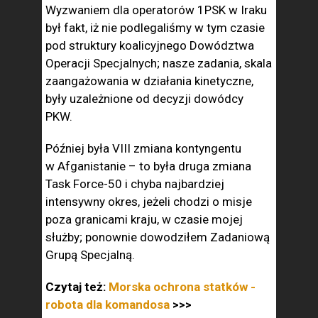
Wyzwaniem dla operatorów 1PSK w Iraku
był fakt, iż nie podlegaliśmy w tym czasie
pod struktury koalicyjnego Dowództwa
Operacji Specjalnych; nasze zadania, skala
zaangażowania w działania kinetyczne,
były uzależnione od decyzji dowódcy
PKW.
Później była VIII zmiana kontyngentu
w Afganistanie – to była druga zmiana
Task Force-50 i chyba najbardziej
intensywny okres, jeżeli chodzi o misje
poza granicami kraju, w czasie mojej
służby; ponownie dowodziłem Zadaniową
Grupą Specjalną.
Czytaj też:
Morska ochrona statków -
robota dla komandosa
>>>