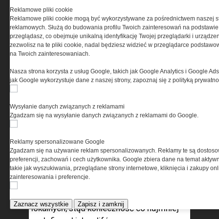
Reklamowe pliki cookie
Reklamowe pliki cookie mogą być wykorzystywane za pośrednictwem naszej s
reklamowych. Służą do budowania profilu Twoich zainteresowań na podstawie i
przeglądasz, co obejmuje unikalną identyfikację Twojej przeglądarki i urządze
zezwolisz na te pliki cookie, nadal będziesz widzieć w przeglądarce podstawow
na Twoich zainteresowaniach.
Nasza strona korzysta z usług Google, takich jak Google Analytics i Google Ads
jak Google wykorzystuje dane z naszej strony, zapoznaj się z polityką prywatn
Ćwiczenia poligonowe;
fot. arch. JWK (Daniel
Dmitriew)
Wysyłanie danych związanych z reklamami
Ze względu na specyfikę realizowanych
Zgadzam się na wysyłanie danych związanych z reklamami do Google.
zadań, wśród operatorów JWK
nie ma szeregowych; każdy operator musi
Reklamy spersonalizowane Google
być przygotowany do pełnienia funkcji
Zgadzam się na używanie reklam spersonalizowanych. Reklamy te są dostos
instruktora, mentora dowódcy
preferencji, zachowań i cech użytkownika. Google zbiera dane na temat aktywn
takie jak wyszukiwania, przeglądane strony internetowe, kliknięcia i zakupy onl
partnerskich jednostek różnych szczebli,
zainteresowania i preferencje.
a jeżeli zajdzie taka potrzeba, przejęcia
dowodzenia pododdziałem złożonym z sił
Zaznacz wszystkie
Zapisz i zamknij
lokalnych, stąd konieczność co najmniej