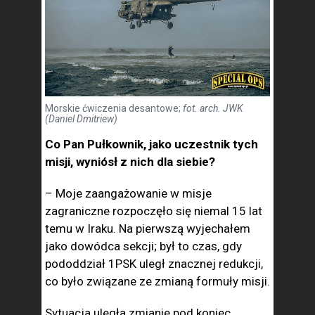
Morskie ćwiczenia desantowe;
fot. arch. JWK
(Daniel Dmitriew)
Co Pan Pułkownik, jako uczestnik tych
misji, wyniósł z nich dla siebie?
– Moje zaangażowanie w misje
zagraniczne rozpoczęło się niemal 15 lat
temu w Iraku. Na pierwszą wyjechałem
jako dowódca sekcji; był to czas, gdy
pododdział 1PSK uległ znacznej redukcji,
co było związane ze zmianą formuły misji.
Sytuacja uległa zmianie pod koniec