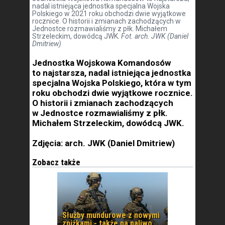
nadal istniejąca jednostka specjalna Wojska
Polskiego w 2021 roku obchodzi dwie wyjątkowe
rocznice. O historii i zmianach zachodzących w
Jednostce rozmawialiśmy z płk. Michałem
Strzeleckim, dowódcą JWK.
Fot. arch. JWK (Daniel
Dmitriew)
Jednostka Wojskowa Komandosów
to najstarsza, nadal istniejąca jednostka
specjalna Wojska Polskiego, która w tym
roku obchodzi dwie wyjątkowe rocznice.
O historii i zmianach zachodzących
w Jednostce rozmawialiśmy z płk.
Michałem Strzeleckim, dowódcą JWK.
Zdjęcia: arch. JWK (Daniel Dmitriew)
Zobacz także
Służby mundurowe z nowymi
zniżkami - także na paliwo