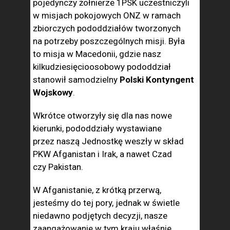
pojedynczy żołnierze 1PSK uczestniczyli
w misjach pokojowych ONZ w ramach
zbiorczych pododdziałów tworzonych
na potrzeby poszczególnych misji. Była
to misja w Macedonii, gdzie nasz
kilkudziesięcioosobowy pododdział
stanowił samodzielny
Polski Kontyngent
Wojskowy
.
Wkrótce otworzyły się dla nas nowe
kierunki, pododdziały wystawiane
przez naszą Jednostkę weszły w skład
PKW Afganistan i Irak, a nawet Czad
czy Pakistan.
W Afganistanie, z krótką przerwą,
jesteśmy do tej pory, jednak w świetle
niedawno podjętych decyzji, nasze
zaangażowanie w tym kraju właśnie