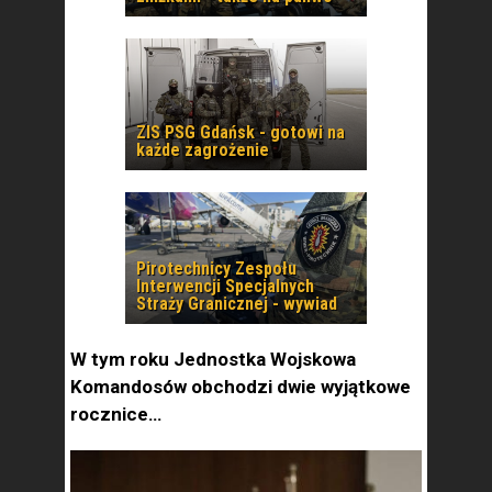
ZIS PSG Gdańsk - gotowi na
każde zagrożenie
Pirotechnicy Zespołu
Interwencji Specjalnych
Straży Granicznej - wywiad
W tym roku Jednostka Wojskowa
Komandosów obchodzi dwie wyjątkowe
rocznice…