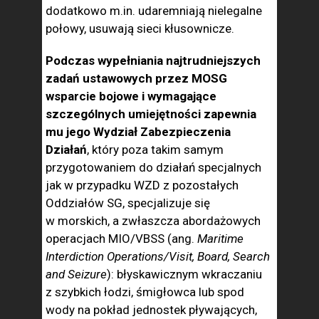
dodatkowo m.in. udaremniają nielegalne
połowy, usuwają sieci kłusownicze.
Podczas wypełniania najtrudniejszych
zadań ustawowych przez MOSG
wsparcie bojowe i wymagające
szczególnych umiejętności zapewnia
mu jego Wydział Zabezpieczenia
Działań
, który poza ta­kim samym
przygotowaniem do działań specjalnych
jak w przypad­ku WZD z pozostałych
Oddziałów SG, specjalizuje się
w morskich, a zwłaszcza abordażowych
operacjach MIO/VBSS (ang.
Maritime
Interdiction Operations/Visit, Board, Search
and Seizure
): błyska­wicznym wkraczaniu
z szybkich łodzi, śmigłowca lub spod
wody na pokład jednostek pływających,