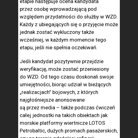
etapie następuje ocena kandydata
przez osobę wprowadzającą pod
względem przydat­ności do służby w WZD.
Każdy z ubiegających się o przyjęcie może
jednak zostać wykluczo­ny także
wcześniej, w każdym momencie tego
etapu, jeśli nie spełnia oczekiwań.
Jeśli kandy­dat pozytywnie przejdzie
weryfikację, może zostać przeniesiony
do WZD. Od tego czasu doskonali swoje
umiejętności, biorąc udział w bieżących
„realizacjach” bojowych, z któ­rych
najgłośniejsze anonsowane
są przez media – także podczas ćwiczeń
całej jednostki na takich obiektach jak
morskie platformy wiertnicze LOTOS
Petrobaltic, dużych pro­mach pasażerskich,