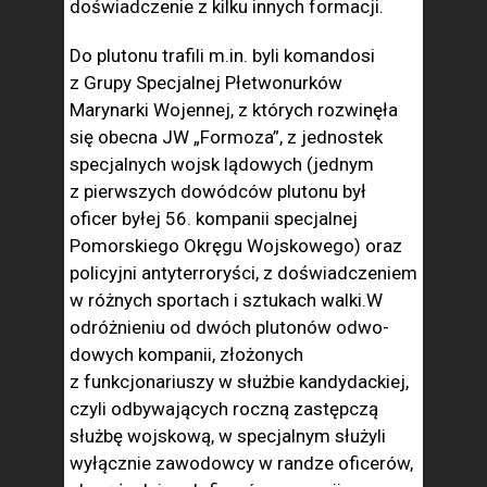
doświadczenie z kilku innych formacji.
Do plutonu trafili m.in. byli komandosi
z Grupy Specjalnej Płe­twonurków
Marynarki Wojennej, z któ­rych rozwinęła
się obecna JW „Formoza”, z jedno­stek
specjalnych wojsk lądowych (jednym
z pierwszych dowódców plutonu był
oficer by­łej 56. kompanii specjal­nej
Pomorskiego Okręgu Wojskowego) oraz
policyjni an­tyterroryści, z doświadcze­niem
w różnych sportach i sztu­kach walki.W
odróżnieniu od dwóch plutonów odwo­
dowych kompanii, złożo­nych
z funkcjonariuszy w służbie kandydackiej,
czyli odbywających roczną zastępczą
służ­bę wojskową, w spe­cjalnym służyli
wy­łącznie zawodowcy w randze oficerów,