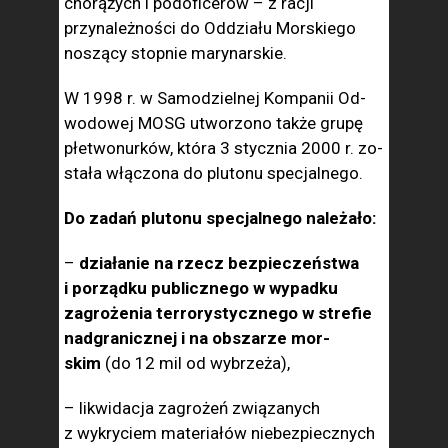
chorążych i pod­oficerów – z racji
przynależności do Oddziału Morskie­go
noszący stop­nie marynarskie.
W 1998 r. w Samo­dzielnej Kompanii Od­
wodowej MOSG utworzono także grupę
płetwonurków, która 3 stycznia 2000 r. zo­
stała włączona do plutonu specjalnego.
Do zadań plutonu specjalnego należało:
–
działanie na rzecz bez­pieczeństwa
i porządku publicznego w wypadku
zagrożenia terrory­stycznego w strefie
nadgranicznej i na obszarze mor­
skim
(do 12 mil od wybrzeża),
– likwidacja zagrożeń zwią­zanych
z wykryciem ma­teriałów niebezpiecznych