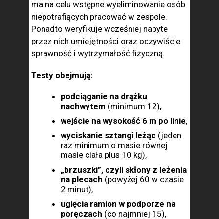
ma na celu wstępne wyeliminowanie osób
niepotrafiących pracować w ze­spole.
Ponadto weryfikuje wcześniej nabyte
przez nich umiejętności oraz oczywiście
sprawność i wytrzyma­łość fizyczną.
Testy obejmują:
pod­ciąganie na drążku
nachwytem
(mini­mum 12),
wejście na wysokość 6 m po linie
,
wyciskanie sztangi leżąc
(jeden
raz minimum o masie równej
masie cia­ła plus 10 kg),
„brzuszki”, czyli skłony z leżenia
na plecach
(powyżej 60 w czasie
2 minut),
ugię­cia ramion w podporze na
poręczach
(co naj­mniej 15),