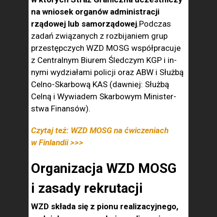
na wniosek organów administracji
rządowej lub samorządowej
.Podczas
zadań związanych z rozbijaniem grup
przestępczych WZD MOSG współpracuje
z Centralnym Biurem Śledczym KGP i in­
nymi wydziałami policji oraz ABW i Służ­bą
Celno-Skarbową KAS (dawniej: Służbą
Celną i Wywiadem Skarbowym Minister­
stwa Finansów).
Czytaj też: WZD MOSG na ćwiczeniach
w Finlandii >>>
Organizacja WZD MOSG
i zasady rekrutacji
WZD składa się z pionu realizacyjnego,