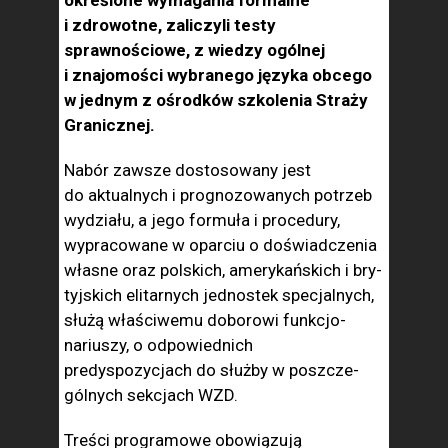
określone wymagania formalne
i zdrowotne, zaliczyli testy
sprawnościowe, z wiedzy ogólnej
i znajomości wybranego języka obcego
w jednym z ośrodków szkolenia Straży
Granicznej.
Nabór za­wsze dostosowany jest
do aktual­nych i prognozowanych potrzeb
wydziału, a jego formuła i pro­cedury,
wypracowane w oparciu o doświadczenia
własne oraz polskich, amerykańskich i bry­
tyjskich elitarnych jednostek specjalnych,
służą właści­wemu doborowi funkcjo­
nariuszy, o odpowied­nich
predyspozycjach do służby w poszcze­
gólnych sekcjach WZD.
Treści pro­gramowe obo­wiązują