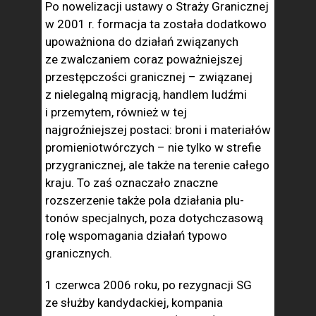
Po nowelizacji ustawy o Straży Granicznej
w 2001 r. for­macja ta została dodatkowo
upoważniona do działań związa­nych
ze zwalczaniem coraz poważniejszej
przestępczości gra­nicznej – związanej
z nielegalną migracją, handlem ludźmi
i przemytem, również w tej
najgroźniejszej postaci: bro­ni i materiałów
promieniotwórczych – nie tylko w strefie
przygranicznej, ale także na terenie całego
kraju. To zaś oznaczało znaczne
rozszerzenie także pola działania plu­
tonów specjalnych, poza dotychczasową
rolę wspomaga­nia działań typowo
granicznych.
1 czerwca 2006 roku, po rezygnacji SG
ze służ­by kandydackiej, kompania