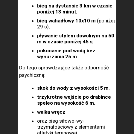
bieg na dystan­sie 3 km w czasie
poniżej 13 minut
,
bieg wahadłowy 10x10 m
(poniżej
29 s),
pływanie stylem dowol­nym na 50
m w czasie poniżej 45 s
,
pokonanie pod wodą bez
wynurza­nia 25 m
.
Do tego spraw­dzające także odporność
psychiczną:
skok do wody z wyso­kości 5 m
,
trzykrotne wejście po drabince
speleo na wysokość 6 m
,
walka wręcz
oraz bieg siłowo-wy­
trzymałościowy z elementami
atletyki terenowej.