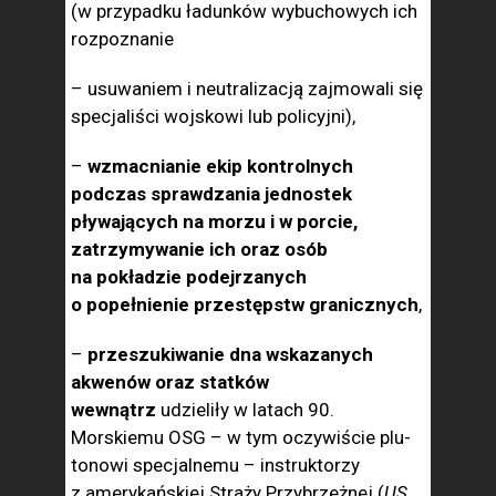
(w przypadku ładunków wybuchowych ich
roz­poznanie
– usuwa­niem i neutralizacją zajmowali się
specjaliści wojskowi lub policyjni),
–
wzmacnianie ekip kontrolnych
podczas spraw­dzania jednostek
pływają­cych na morzu i w porcie,
zatrzymywanie ich oraz osób
na pokładzie podejrzanych
o popełnienie przestępstw granicznych
,
–
przeszukiwanie dna wskazanych
akwenów oraz statków
wewnątrz
udzieliły w latach 90.
Morskiemu OSG – w tym oczywiście plu­
tonowi specjalnemu – in­struktorzy
z amerykańskiej Straży Przybrzeżnej (
US