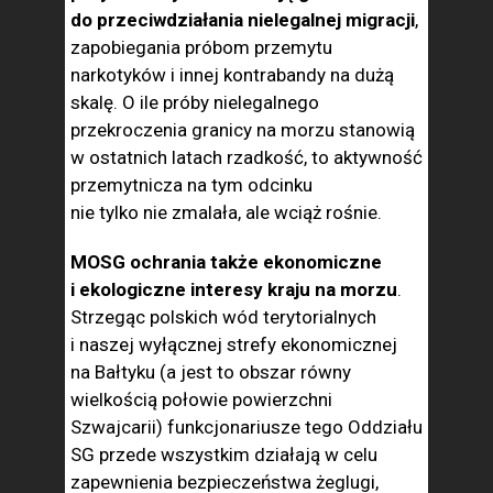
do przeciwdziałania nielegalnej migracji
,
zapobiegania próbom przemytu
narkotyków i innej kontrabandy na dużą
skalę. O ile próby nielegalnego
przekroczenia granicy na morzu stanowią
w ostatnich latach rzadkość, to aktywność
przemytnicza na tym od­cinku
nie tylko nie zmalała, ale wciąż rośnie.
MOSG ochrania także ekonomiczne
i ekologiczne interesy kraju na morzu
.
Strzegąc pol­skich wód terytorialnych
i naszej wyłącznej strefy ekonomicznej
na Bałtyku (a jest to obszar równy
wielkością połowie powierzch­ni
Szwajcarii) funkcjonariusze tego Oddziału
SG przede wszystkim działają w celu
zapewnienia bezpieczeństwa żeglugi,