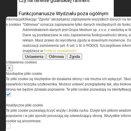
czy na terenie gdańskiej rafinerii.
Funkcjonariusze Wydziału poza ogólnym
Informacja
Klikacjąc "Zgoda" akceptujesz zapisywanie wszystkich danych na tw
wyszkoleniem do działań specjalnych
o cookies
"Odmowa" oznacza zapisywanie tylko danych niezbędnych do funkcj
prowadzonych przez SG zdobywają
Administratorem danych jest Grupa Medium sp. z o.o. z siedzibą w 
dodatkowo specja­lizację w zakresie np.
Dane są przetwarzane w celu zapewnienia funkcjonalności strony, a
reklam. Masz prawo do wycofania zgody w dowolnym momencie. Da
zabezpieczenia medycznego, strzelca wy­
realizxacji zamówienia (art. 6 ust. 1 lit. b RODO). Szczegółowe inf
borowego lub płetwonurka,
znajdziesz w
Polityce prywatności
przygotowanego do prowadzenia prac
Ustawienia
Odmowa
Zgoda
Ustawienia cookies
podwodnych i/lub rozpoznania
×
pirotechnicznego.
Niezbędne pliki cookie
Te pliki cookie są niezbędne do działania strony i nie można ich wyłączyć. Słu
zawartości koszyka użytkownika. Możesz ustawić przeglądarkę tak, aby blokował
Wydział Zabezpieczenia Działań MOSG
strona nie będzie działała poprawnie. Te pliki cookie pozwalają na identyfika
współpracuje szko­leniowo
z odpowiednikami z innych Oddziałów SG,
Analityczne pliki cookie
Sztabem Komendanta Głównego SG,
Te pliki cookie pozwalają liczyć wizyty i źródła ruchu. Dzięki tym plikom wiadom
a także wieloma innymi krajo­wymi
popularne i w jaki sposób poruszają się odwiedzający stronę. Wszystkie inform
służbami i jednostkami specjalnymi: BOA
cookie są anonimowe.
KGP oraz lokalnymi SPAP-ami KWP,