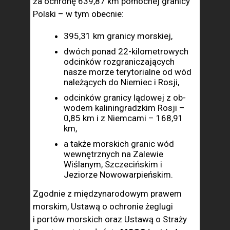
za ochronę 639,87 km północnej granicy
Polski – w tym obecnie:
395,31 km granicy morskiej,
dwóch ponad 22-kilo­metrowych
odcinków rozgraniczających
nasze morze terytorialne od wód
należących do Niemiec i Rosji,
odcinków granicy lądowej z ob­
wodem kaliningradzkim Rosji –
0,85 km i z Niemcami – 168,91
km,
a także morskich granic wód
wewnętrznych na Zalewie
Wiślanym, Szczecińskim i
Jeziorze Nowowarpieńskim.
Zgodnie z międzyna­rodowym prawem
morskim, Ustawą o ochronie żeglugi
i portów morskich oraz Ustawą o Straży