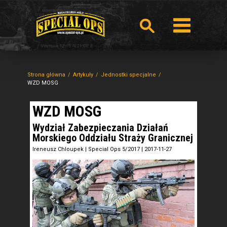
Strona główna
Artykuły
Jednostki specjalne
WZD MOSG
WZD MOSG
Wydział Zabezpieczania Działań
Morskiego Oddziału Straży Granicznej
Ireneusz Chloupek
|
Special Ops 5/2017
|
2017-11-27