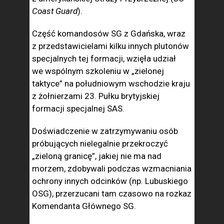
Coast Guard
).
Część ko­mandosów SG z Gdańska, wraz
z przedstawicielami kilku innych plutonów
spe­cjalnych tej formacji, wzięła udział
we wspólnym szkoleniu w „zielonej
taktyce” na południo­wym wschodzie kraju
z żołnierzami 23. Pułku brytyjskiej
formacji specjalnej SAS.
Doświad­czenie w zatrzymywaniu osób
próbujących nie­legalnie przekroczyć
„zieloną granicę”, jakiej nie ma nad
morzem, zdobywali podczas wzmacniania
ochrony innych odcinków (np. Lubuskiego
OSG), przerzucani tam czasowo na rozkaz
Komendanta Głównego SG.