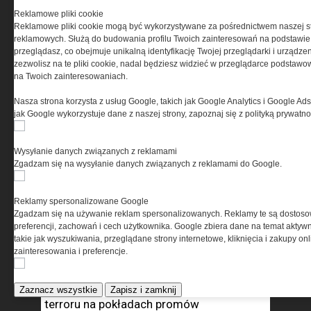
„Piątką” ABW, BOR, Strażą Pożarną, Służbą
Reklamowe pliki cookie
Reklamowe pliki cookie mogą być wykorzystywane za pośrednictwem naszej s
Celno-Skarbową KAS (dawniej Służ­bą
reklamowych. Służą do budowania profilu Twoich zainteresowań na podstawie i
Celną), Wojskami Specjalnymi SZ RP (JW
przeglądasz, co obejmuje unikalną identyfikację Twojej przeglądarki i urządze
GROM, JW Formoza, JW Komandosów),
zezwolisz na te pliki cookie, nadal będziesz widzieć w przeglądarce podstawow
na Twoich zainteresowaniach.
warszawskim Od­działem Specjalnym
Żandarmerii Wojskowej oraz Ośrodkiem
Nasza strona korzysta z usług Google, takich jak Google Analytics i Google Ads
jak Google wykorzystuje dane z naszej strony, zapoznaj się z polityką prywatn
Szkolenia Nurków i Płetwonurków WP
w Gdyni.
Wysyłanie danych związanych z reklamami
Szkolenia medyczne (udzielania kwa­
Zgadzam się na wysyłanie danych związanych z reklamami do Google.
lifikowanej pierwszej pomocy dla parame­
dyków w sekcjach) prowadzone były m.in.
Reklamy spersonalizowane Google
Zgadzam się na używanie reklam spersonalizowanych. Reklamy te są dostos
z zespołem P10 z Gdań­skiego Pogotowia
preferencji, zachowań i cech użytkownika. Google zbiera dane na temat aktywn
Ratunko­wego, a sam WZD MOSG był też
takie jak wyszukiwania, przeglądane strony internetowe, kliknięcia i zakupy onl
organizatorem szkoleń taktycz­no-
zainteresowania i preferencje.
medycznych z za­przyjaźnionymi jednost­
kami w ramach przeciwdziałania aktom
Zaznacz wszystkie
Zapisz i zamknij
terroru na pokładach promów