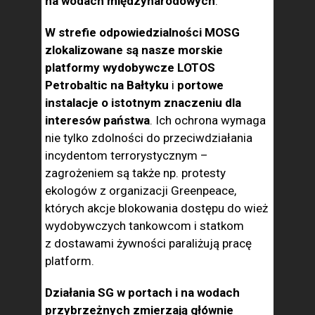
na wodach mię­dzynarodowych
.
W strefie odpowiedzialności MOSG
zlokalizowane są nasze morskie
platformy wydobywcze LOTOS
Petrobaltic na Bałtyku
i
portowe
instalacje o istotnym znaczeniu dla
interesów państwa
. Ich ochrona wymaga
nie tylko zdolności do przeciwdziałania
incydentom terrorystycznym –
zagrożeniem są także np. prote­sty
ekologów z organizacji Greenpeace,
których akcje blokowania dostępu do wież
wydobywczych tankowcom i statkom
z dostawami żywności paraliżują pracę
platform.
Działania SG w portach i na wodach
przybrzeżnych zmierza­ją głównie