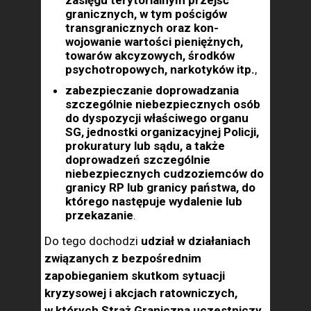
zasięgu terytorialnym przejść
granicznych, w tym pościgów
transgranicznych oraz kon­
wojowanie wartości pieniężnych,
towarów akcyzowych, środków
psychotropowych, narkotyków itp.
,
zabezpieczanie dopro­wadzania
szczególnie niebezpiecznych osób
do dyspozycji właściwego organu
SG, jednostki organizacyjnej Policji,
prokuratury lub sądu, a także
doprowa­dzeń szczególnie
niebezpiecznych cudzo­ziemców do
granicy RP lub granicy pań­stwa, do
którego następuje wydalenie lub
przekazanie
.
Do tego dochodzi
udział w działaniach
związanych z bezpośrednim
zapobieganiem skutkom sytuacji
kryzyso­wej i akcjach ratowniczych,
w których Straż Graniczna uczestniczy