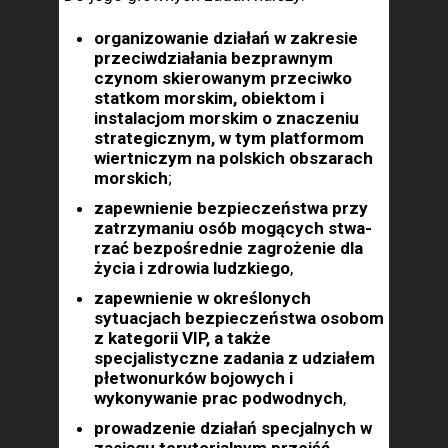
organizowanie działań w zakresie
przeciwdziała­nia bezprawnym
czynom skierowanym przeciwko
statkom morskim, obiektom i
instalacjom morskim o znaczeniu
strategicznym, w tym platformom
wiertniczym na polskich obszarach
morskich
;
zapew­nienie bezpieczeństwa przy
zatrzymaniu osób mogących stwa­
rzać bezpośrednie zagrożenie dla
życia i zdrowia ludzkiego
,
zapewnienie w określonych
sytuacjach bezpie­czeństwa osobom
z kategorii VIP, a także
specjalistyczne zadania z udziałem
płetwonurków bojowych i
wykonywanie prac podwodnych
,
prowadzenie działań specjalnych w