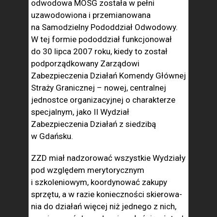
odwodowa MOSG została w pełni
uzawodowiona i przemianowana
na Samodziel­ny Pododdział Odwodowy.
W tej formie pododdział funkcjonował
do 30 lipca 2007 roku, kiedy to został
podporządkowany Zarządowi
Zabezpieczenia Dzia­łań Komendy Głównej
Straży Granicznej – nowej, centralnej
jednostce organizacyjnej o charakte­rze
specjalnym, jako II Wydział
Zabezpieczenia Działań z siedzibą
w Gdańsku.
ZZD miał nadzorować wszystkie Wy­działy
pod względem merytorycznym
i szkoleniowym, koordynować zakupy
sprzętu, a w razie konieczności skierowa­
nia do działań więcej niż jednego z nich,