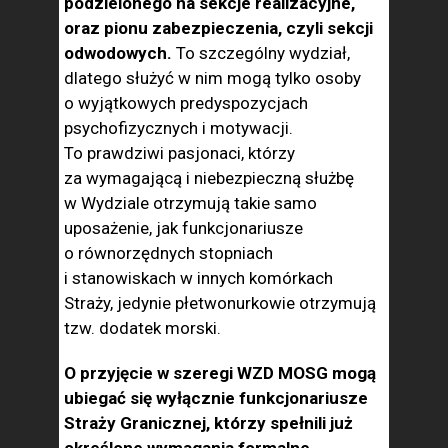
podzielonego na sekcje realizacyjne,
oraz pionu zabezpieczenia, czyli sekcji
odwodo­wych.
To szczególny wydział,
dlatego słu­żyć w nim mogą tylko osoby
o wyjątkowych predyspozycjach
psychofizycznych i mo­tywacji.
To prawdziwi pasjonaci, którzy
za wymagającą i niebezpieczną służbę
w Wy­dziale otrzymują takie samo
uposażenie, jak funkcjo­nariusze
o równorzędnych stopniach
i stanowiskach w innych komórkach
Straży, jedynie płetwonurkowie otrzymują
tzw. dodatek morski.
O przyjęcie w szeregi WZD MOSG mogą
ubiegać się wyłącznie funkcjonariusze
Straży Granicznej, którzy spełnili już