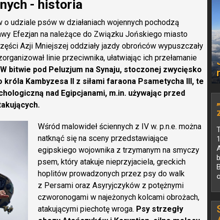
nych - historia
w o udziale psów w działaniach wojennych pochodzą
rawy Efezjan na należące do Związku Jońskiego miasto
ęści Azji Mniejszej oddziały jazdy obrońców wypuszczały
organizował linie przeciwnika, ułatwiając ich przełamanie
W bitwie pod Peluzjum na Synaju, stoczonej zwycięsko
o króla Kambyzesa II z siłami faraona Psametycha III, te
hologiczną nad Egipcjanami, m.in. używając przed
takujących.
Wśród malowideł ściennych z IV w. p.n.e. można
natknąć się na sceny przedstawiające
egipskiego wojownika z trzymanym na smyczy
b
psem, który atakuje nieprzyjaciela, greckich
B
hoplitów prowadzonych przez psy do walk
z Persami oraz Asyryjczyków z potężnymi
czworonogami w najeżonych kolcami obrożach,
atakującymi piechotę wroga.
Psy strzegły