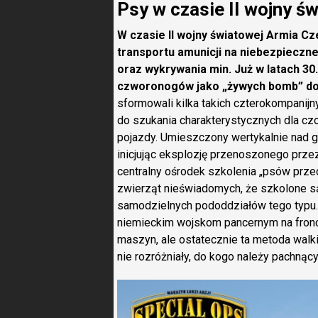
Psy w czasie II wojny ś
W czasie II wojny światowej Armia Cze
transportu amunicji na niebezpieczn
oraz wykrywania min. Już w latach 30
czworonogów jako „żywych bomb” do
sformowali kilka takich czterokompanij
do szukania charakterystycznych dla cz
pojazdy. Umieszczony wertykalnie nad g
inicjując eksplozję przenoszonego pr
centralny ośrodek szkolenia „psów prze
zwierząt nieświadomych, że szkolone s
samodzielnych pododdziałów tego typu. 
niemieckim wojskom pancernym na fron
maszyn, ale ostatecznie ta metoda wal
nie rozróżniały, do kogo należy pachnąc