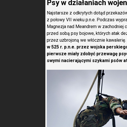
Psy w działaniach wojen
Najstarsze z odkrytych dotąd przekazó
z połowy VII wieku p.n.e. Podczas wyp
Magnezja nad Meandrem w zachodniej cz
przed sobą psy bojowe, których atak dez
przez uzbrojoną we włócznie kawalerię.
w 525 r. p.n.e. przez wojska perskieg
pierwsze miały zdobyć przewagę psyc
swymi nacierającymi szykami psów a