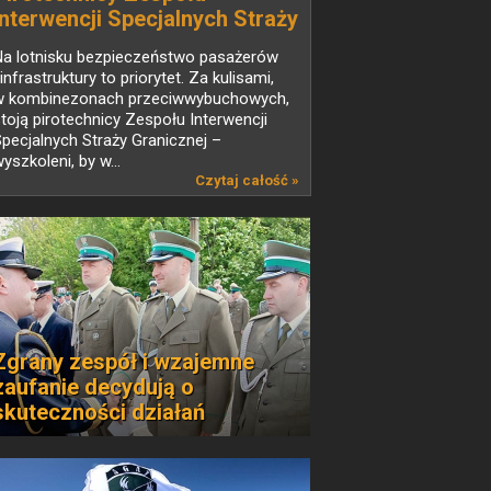
Interwencji Specjalnych Straży
Granicznej - wywiad
Na lotnisku bezpieczeństwo pasażerów
 infrastruktury to priorytet. Za kulisami,
w kombinezonach przeciwwybuchowych,
toją pirotechnicy Zespołu Interwencji
pecjalnych Straży Granicznej –
yszkoleni, by w...
Czytaj całość »
Zgrany zespół i wzajemne
zaufanie decydują o
skuteczności działań