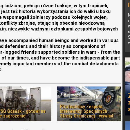
ą ludziom, pełniąc różne funkcje, w tym tropicieli,
jest też historia wykorzystania ich do walki u boku
 wspomagali żołnierzy podczas kolejnych wojen,
i
onflikty zbrojne, stając się obecnie nieodzowną
m.in. niezwykle ważnymi członkami zespołów bojowych
s
S
have accompanied human beings and worked in various
w
and defenders and their history as companions of
ur-legged friends supported soldiers in wars - from the
cts of our times, and have become the indispensable part
tremely important members of the combat detachments
s.
Pirotechnicy Zespołu
PSG Gdańsk - gotowi na
Interwencji Specjalnych
e zagrożenie
Straży Granicznej - wywiad