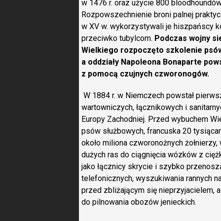
w 1476 r. oraz użycie 800 bloodhoundów 
Rozpowszechnienie broni palnej praktyc
w XV w. wykorzystywali je hiszpańscy 
przeciwko tubylcom.
Podczas wojny sie
Wielkiego rozpoczęto szkolenie psów
a oddziały Napoleona Bonaparte pows
z pomocą czujnych czworonogów.
W 1884 r. w Niemczech powstał pierw
wartowniczych, łącznikowych i sanitarny
Europy Zachodniej. Przed wybuchem Wie
psów służbowych, francuska 20 tysiącami
około miliona czworonożnych żołnierzy, 
dużych ras do ciągnięcia wózków z cięż
jako łącznicy skrycie i szybko przenoszą
telefonicznych, wyszukiwania rannych na
przed zbliżającym się nieprzyjacielem,
do pilnowania obozów jenieckich.