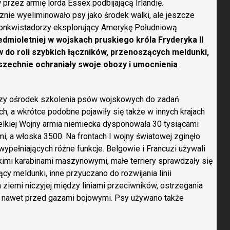
przez armię lorda Essex podbijającą Irlandię.
znie wyeliminowało psy jako środek walki, ale jeszcze
konkwistadorzy eksplorujący Amerykę Południową
dmioletniej w wojskach pruskiego króla Fryderyka II
 do roli szybkich łączników, przenoszących meldunki,
zechnie ochraniały swoje obozy i umocnienia
szy ośrodek szkolenia psów wojskowych do zadań
ch, a wkrótce podobne pojawiły się także w innych krajach
lkiej Wojny armia niemiecka dysponowała 30 tysiącami
, a włoska 3500. Na frontach I wojny światowej zginęło
wypełniających różne funkcje. Belgowie i Francuzi używali
kimi karabinami maszynowymi, małe terriery sprawdzały się
cy meldunki, inne przyuczano do rozwijania linii
 ziemi niczyjej między liniami przeciwników, ostrzegania
 a nawet przed gazami bojowymi. Psy używano także