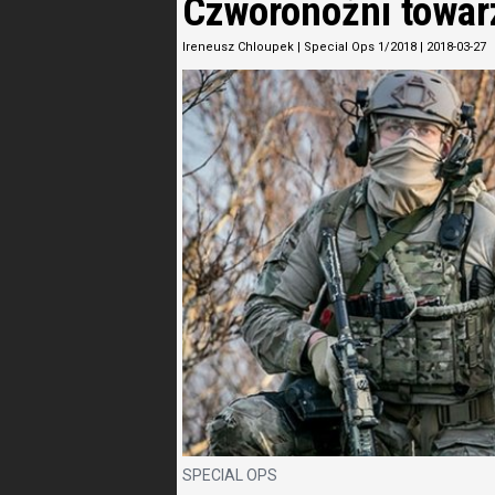
Czworonożni towar
Ireneusz Chloupek
|
Special Ops 1/2018
|
2018-03-27
SPECIAL OPS