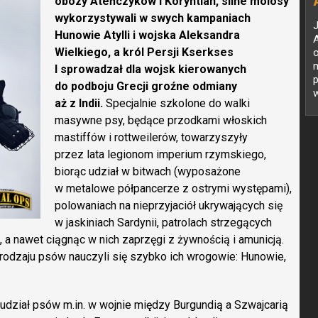
obozy Ateńczyków i Koryntian, silne molosy
wykorzystywali w swych kampaniach
Hunowie Atylli i wojska Aleksandra
A
Wielkiego, a król Persji Kserkses
I sprowadzał dla wojsk kierowanych
p
do podboju Grecji groźne odmiany
w
aż z Indii.
Specjalnie szkolone do walki
z
masywne psy, będące przodkami włoskich
mastiffów i rottweilerów, towarzyszyły
przez lata legionom imperium rzymskiego,
biorąc udział w bitwach (wyposażone
w metalowe półpancerze z ostrymi występami),
polowaniach na nieprzyjaciół ukrywających się
w jaskiniach Sardynii, patrolach strzegących
 a nawet ciągnąc w nich zaprzęgi z żywnością i amunicją.
rodzaju psów nauczyli się szybko ich wrogowie: Hunowie,
dział psów m.in. w wojnie między Burgundią a Szwajcarią