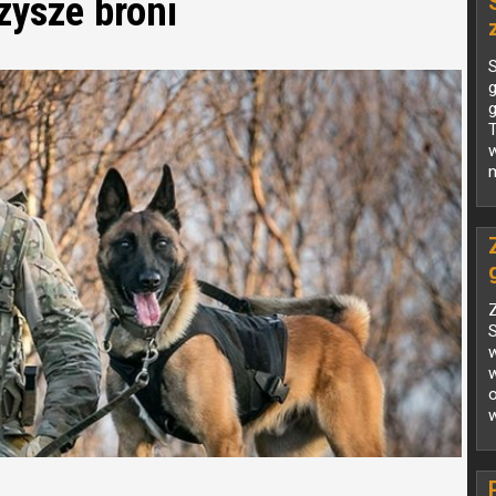
zysze broni
S
g
g
T
w
Z
S
w
w