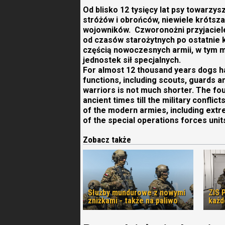
Od blisko 12 tysięcy lat psy towarzysz
stróżów i obrońców, niewiele krótsza 
wojowników. Czworonożni przyjaciele
od czasów starożytnych po ostatnie k
częścią nowoczesnych armii, w tym 
jednostek sił specjalnych.
For almost 12 thousand years dogs 
functions, including scouts, guards 
warriors is not much shorter. The fo
ancient times till the military confli
of the modern armies, including ex
of the special operations forces unit
Zobacz także
Służby mundurowe z nowymi
ZIS 
zniżkami - także na paliwo
każd