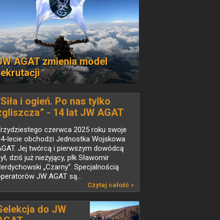
JW AGAT zmienia model
rekrutacji
„Siła i ogień. Po nas tylko
zgliszcza” - 14 lat JW AGAT
Trzydziestego czerwca 2025 roku swoje
14-lecie obchodzi Jednostka Wojskowa
AGAT. Jej twórcą i pierwszym dowódcą
ył, dziś już nieżyjący, płk Sławomir
erdychowski „Czarny”. Specjalnością
operatorów JW AGAT są...
Czytaj całość »
Selekcja do JW