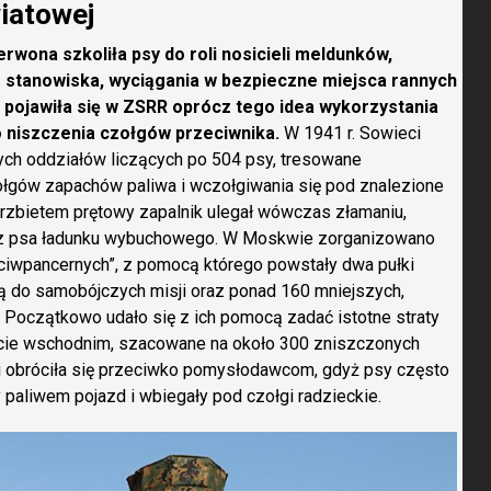
wiatowej
rwona szkoliła psy do roli nosicieli meldunków,
e stanowiska, wyciągania w bezpieczne miejsca rannych
. pojawiła się w ZSRR oprócz tego idea wykorzystania
 niszczenia czołgów przeciwnika.
W 1941 r. Sowieci
nych oddziałów liczących po 504 psy, tresowane
ołgów zapachów paliwa i wczołgiwania się pod znalezione
rzbietem prętowy zapalnik ulegał wówczas złamaniu,
zez psa ładunku wybuchowego. W Moskwie zorganizowano
ciwpancernych”, z pomocą którego powstały dwa pułki
ą do samobójczych misji oraz ponad 160 mniejszych,
Początkowo udało się z ich pomocą zadać istotne straty
cie wschodnim, szacowane na około 300 zniszczonych
ki obróciła się przeciwko pomysłodawcom, gdyż psy często
y paliwem pojazd i wbiegały pod czołgi radzieckie.