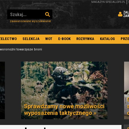
MAGAZYN SPECIAL-OPS.PL
ZAL
ZA
zaawansowane wyszukiwanie
ZELECTWO
SELEKCJA
WOT
E-BOOK
ROZRYWKA
KATALOG
PRZ
woronożni towarzysze broni
Sprawdzamy nowe możliwości
wyposażenia taktycznego »