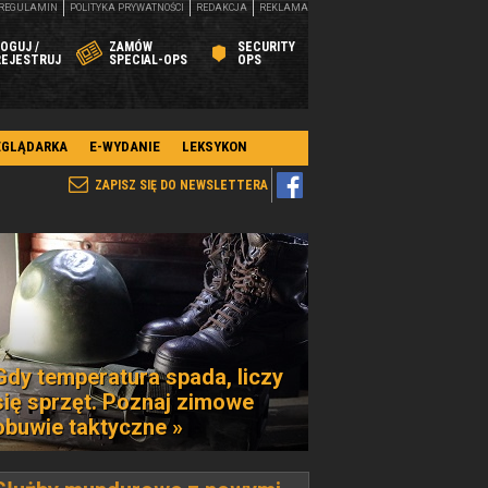
REGULAMIN
POLITYKA PRYWATNOŚCI
REDAKCJA
REKLAMA
OGUJ /
ZAMÓW
SECURITY
REJESTRUJ
SPECIAL-OPS
OPS
EGLĄDARKA
E-WYDANIE
LEKSYKON
ZAPISZ SIĘ DO NEWSLETTERA
Gdy temperatura spada, liczy
się sprzęt. Poznaj zimowe
obuwie taktyczne »