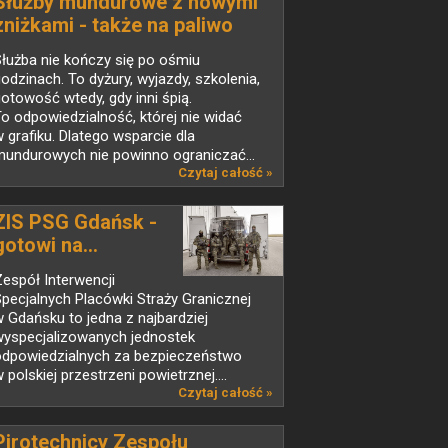
Służby mundurowe z nowymi
zniżkami - także na paliwo
łużba nie kończy się po ośmiu
odzinach. To dyżury, wyjazdy, szkolenia,
otowość wtedy, gdy inni śpią.
o odpowiedzialność, której nie widać
 grafiku. Dlatego wsparcie dla
mundurowych nie powinno ograniczać...
Czytaj całość »
ZIS PSG Gdańsk -
gotowi na...
espół Interwencji
pecjalnych Placówki Straży Granicznej
 Gdańsku to jedna z najbardziej
wyspecjalizowanych jednostek
odpowiedzialnych za bezpieczeństwo
 polskiej przestrzeni powietrznej....
Czytaj całość »
Pirotechnicy Zespołu