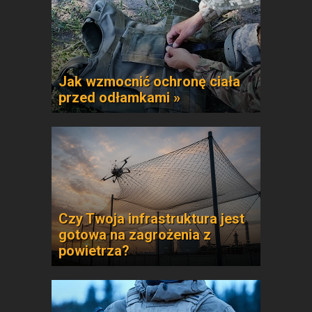
Jak wzmocnić ochronę ciała
przed odłamkami »
Czy Twoja infrastruktura jest
gotowa na zagrożenia z
powietrza?