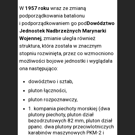
W
1957 roku
wraz ze zmianą
podporządkowania batalionu
i podporządkowaniem go pod
Dowództwo
Jednostek Nadbrzeżnych Marynarki
Wojennej
, zmianie uległa również
struktura, która została w znacznym
stopniu rozwinięta, przez co wzmocniono
możliwości bojowe jednostki i wyglądała
ona następująco:
dowództwo i sztab,
pluton łączności,
pluton rozpoznawczy,
1. kompania piechoty morskiej (dwa
plutony piechoty, pluton dział
bezodrzutowych 82 mm, pluton dział
ppanc. dwa plutony przeciwlotniczych
karabinów maszynowych PKM-2 i