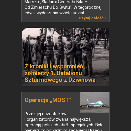
Marszu „Śladami Generała Nila –
Od Zmierzchu Do Świtu”. W tegorocznej
edycji wydarzenia wzięła udział...
Czytaj całość »
Z kroniki i wspomnień
żołnierzy 1. Batalionu
Szturmowego z Dziwnowa
Operacja „MOST”
Przez jej uczestników
i organizatorów zwana największą
operacją polskich służb specjalnych. Była
pierwszym poważnym zadaniem Urzędu