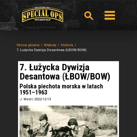
Strona główna
Artykuły
Historia
7. Łużycka Dywizja Desantowa (ŁBOW/BOW)
7. Łużycka Dywizja
Desantowa (ŁBOW/BOW)
Polska piechota morska w latach
1951–1963
J. West
|
2022-12-13