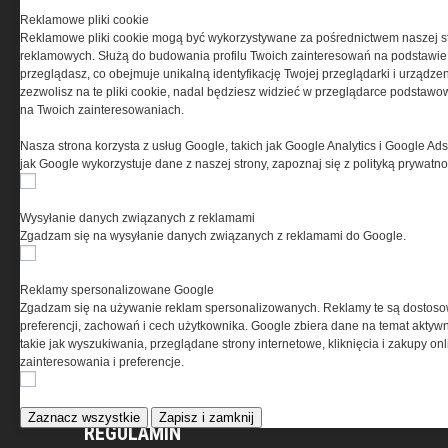
Reklamowe pliki cookie
Reklamowe pliki cookie mogą być wykorzystywane za pośrednictwem naszej s
reklamowych. Służą do budowania profilu Twoich zainteresowań na podstawie i
przeglądasz, co obejmuje unikalną identyfikację Twojej przeglądarki i urządze
zezwolisz na te pliki cookie, nadal będziesz widzieć w przeglądarce podstawow
na Twoich zainteresowaniach.
Nasza strona korzysta z usług Google, takich jak Google Analytics i Google Ads
jak Google wykorzystuje dane z naszej strony, zapoznaj się z polityką prywatn
Wysyłanie danych związanych z reklamami
Zgadzam się na wysyłanie danych związanych z reklamami do Google.
O NAS
Reklamy spersonalizowane Google
Codzienne źródło informacji o taktyce, szkoleniu,
Zgadzam się na używanie reklam spersonalizowanych. Reklamy te są dostos
misjach bojowych, uzbrojeniu, umundurowaniu
preferencji, zachowań i cech użytkownika. Google zbiera dane na temat aktywn
i wyposażeniu jednostek specjalnych w kraju i na świecie.
takie jak wyszukiwania, przeglądane strony internetowe, kliknięcia i zakupy onl
zainteresowania i preferencje.
Zaznacz wszystkie
Zapisz i zamknij
REGULAMIN