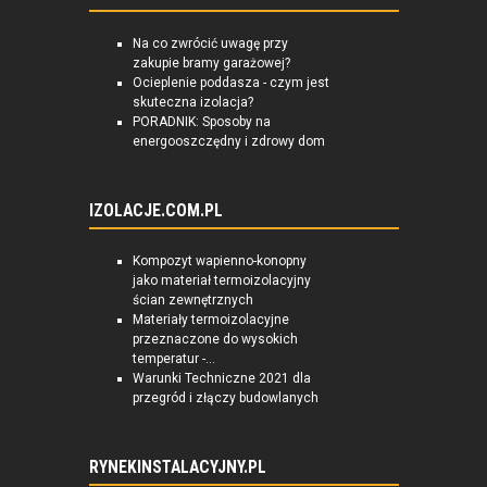
Na co zwrócić uwagę przy
zakupie bramy garażowej?
Ocieplenie poddasza - czym jest
skuteczna izolacja?
PORADNIK: Sposoby na
energooszczędny i zdrowy dom
IZOLACJE.COM.PL
Kompozyt wapienno-konopny
jako materiał termoizolacyjny
ścian zewnętrznych
Materiały termoizolacyjne
przeznaczone do wysokich
temperatur -...
Warunki Techniczne 2021 dla
przegród i złączy budowlanych
RYNEKINSTALACYJNY.PL