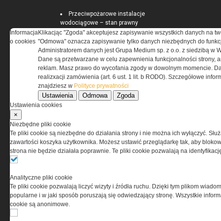
Przeciwpożarowe instalacje
wodociągowe – stan prawny
Zapotrzebowanie na moc
Informacja
Klikacjąc "Zgoda" akceptujesz zapisywanie wszystkich danych na tw
cieplną i energię użytkową do
o cookies
"Odmowa" oznacza zapisywanie tylko danych niezbędnych do funkcj
podgrzania ciepłej wody
Administratorem danych jest Grupa Medium sp. z o.o. z siedzibą w 
użytkowej
Dane są przetwarzane w celu zapewnienia funkcjonalności strony, a
Pomieszczenia kotłowni
reklam. Masz prawo do wycofania zgody w dowolnym momencie. Da
gazowych
realizxacji zamówienia (art. 6 ust. 1 lit. b RODO). Szczegółowe inf
znajdziesz w
Polityce prywatności
Ustawienia
Odmowa
Zgoda
Ustawienia cookies
×
ELEKTRO.INFO
Niezbędne pliki cookie
Te pliki cookie są niezbędne do działania strony i nie można ich wyłączyć. Słu
WAGO 221 - teraz również w
zawartości koszyka użytkownika. Możesz ustawić przeglądarkę tak, aby blokował
wersji 6 mm²
strona nie będzie działała poprawnie. Te pliki cookie pozwalają na identyfika
Dlaczego warto wybrać
ogrzewanie...
Jak wybrać lampy wiszące do
Analityczne pliki cookie
domu?
Te pliki cookie pozwalają liczyć wizyty i źródła ruchu. Dzięki tym plikom wiadom
popularne i w jaki sposób poruszają się odwiedzający stronę. Wszystkie inform
cookie są anonimowe.