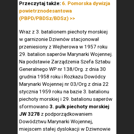
Przeczytaj także:
6. Pomorska dywizja
powietrznodesantowa
(PBPD/PBDSz/BDSz) >>
Wraz z 3. batalionem piechoty morskiej
w garnizonie Dziwnów stacjonował
przeniesiony z Wejherowa w 1957 roku
29. batalion saperów Marynarki Wojennej.
Na podstawie Zarządzenia Szefa Sztabu
Generalnego WP nr 138/Org. z dnia 30
grudnia 1958 roku i Rozkazu Dowódcy
Marynarki Wojennej nr 03/Org z dnia 22
stycznia 1959 roku na bazie 3. batalionu
piechoty morskiej i 29. batalionu saperów
sformowano
3. pułk piechoty morskiej
JW 3278
z podporządkowaniem
Dowództwu Marynarki Wojennej,
miejscem stałej dyslokacji w Dziwnowie