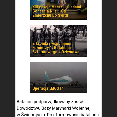
XIII edycja Marszu „Śladami
Generała Nila – Od
Zmierzchu Do Świtu”
Z kroniki i wspomnień
żołnierzy 1. Batalionu
Szturmowego z Dziwnowa
Operacja „MOST”
Batalion podporządkowany został
Dowództwu Bazy Marynarki Wojennej
w Świnoujściu. Po sformowaniu batalionu