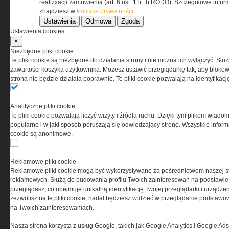
www.special-ops.pl
realizxacji zamówienia (art. 6 ust. 1 lit. b RODO). Szczegółowe inf
znajdziesz w
Polityce prywatności
Ustawienia
Odmowa
Zgoda
Korzystanie z portalu jest równoznaczne
Ustawienia cookies
z zaakceptowaniem warunków ustanowionych
×
przez Grupa MEDIUM Spółka z ograniczoną
Niezbędne pliki cookie
odpowiedzialnością Spółka komandytowa, nr KRS:
Te pliki cookie są niezbędne do działania strony i nie można ich wyłączyć. Słu
0000537655, NIP 1132860378, REGON 146393437
zawartości koszyka użytkownika. Możesz ustawić przeglądarkę tak, aby blokował
(zwana dalej Grupa MEDIUM) w postaci Regulaminu.
strona nie będzie działała poprawnie. Te pliki cookie pozwalają na identyfika
Przeczytaj regulamin
Analityczne pliki cookie
Te pliki cookie pozwalają liczyć wizyty i źródła ruchu. Dzięki tym plikom wiadom
popularne i w jaki sposób poruszają się odwiedzający stronę. Wszystkie inform
cookie są anonimowe.
PRYWATNOŚĆ
Reklamowe pliki cookie
Reklamowe pliki cookie mogą być wykorzystywane za pośrednictwem naszej s
Ta witryna wykorzystuje pliki cookies do przechowywania
reklamowych. Służą do budowania profilu Twoich zainteresowań na podstawie i
informacji na Twoim komputerze. Pliki cookies stosujemy
przeglądasz, co obejmuje unikalną identyfikację Twojej przeglądarki i urządze
w celu świadczenia usług na najwyższym poziomie,
zezwolisz na te pliki cookie, nadal będziesz widzieć w przeglądarce podstawow
w tym w sposób dostosowany do indywidualnych potrzeb.
na Twoich zainteresowaniach.
Korzystanie z witryny bez zmiany ustawień dotyczących
cookies oznacza, że będą one zamieszczane w Twoim
Nasza strona korzysta z usług Google, takich jak Google Analytics i Google Ads