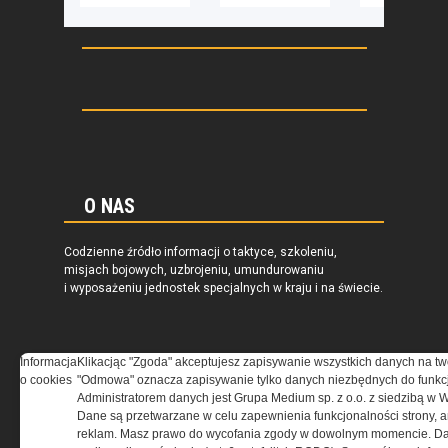
O NAS
Codzienne źródło informacji o taktyce, szkoleniu,
misjach bojowych, uzbrojeniu, umundurowaniu
i wyposażeniu jednostek specjalnych w kraju i na świecie.
Informacja
Klikacjąc "Zgoda" akceptujesz zapisywanie wszystkich danych na tw
o cookies
"Odmowa" oznacza zapisywanie tylko danych niezbędnych do funkcj
REGULAMIN
Administratorem danych jest Grupa Medium sp. z o.o. z siedzibą w 
Dane są przetwarzane w celu zapewnienia funkcjonalności strony, a
Regulamin określa zasady korzystania z portalu
reklam. Masz prawo do wycofania zgody w dowolnym momencie. Da