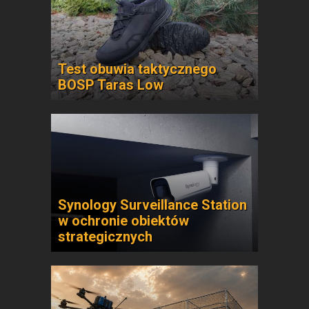
Test obuwia taktycznego
BOSP Taras Low
Synology Surveillance Station
w ochronie obiektów
strategicznych