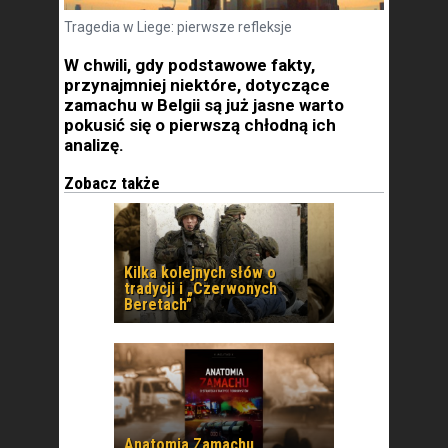
Tragedia w Liege: pierwsze refleksje
W chwili, gdy podstawowe fakty,
przynajmniej niektóre, dotyczące
zamachu w Belgii są już jasne warto
pokusić się o pierwszą chłodną ich
analizę.
Zobacz także
Kilka kolejnych słów o
tradycji i „Czerwonych
Beretach”
Anatomia Zamachu