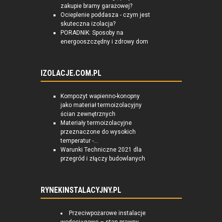
zakupie bramy garażowej?
Ocieplenie poddasza - czym jest
skuteczna izolacja?
PORADNIK: Sposoby na
energooszczędny i zdrowy dom
IZOLACJE.COM.PL
Kompozyt wapienno-konopny
jako materiał termoizolacyjny
ścian zewnętrznych
Materiały termoizolacyjne
przeznaczone do wysokich
temperatur -...
Warunki Techniczne 2021 dla
przegród i złączy budowlanych
RYNEKINSTALACYJNY.PL
Przeciwpożarowe instalacje