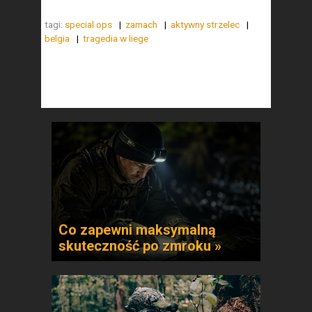
tagi:
special ops
zamach
aktywny strzelec
belgia
tragedia w liege
Co zapewni maksymalną
skuteczność po zmroku »