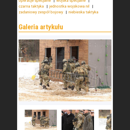
operacje specjalne
wojska specjalne
czarna taktyka
jednostka wojskowa nil
zadaniowy zespół bojowy
niebieska taktyka