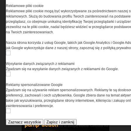
Reklamowe pliki cookie
Reklamowe pliki cookie mogą być wykorzystywane za pośrednictwem naszej s
reklamowych. Służą do budowania profilu Twoich zainteresowań na podstawie i
przeglądasz, co obejmuje unikalną identyfikację Twojej przeglądarki i urządze
zezwolisz na te pliki cookie, nadal będziesz widzieć w przeglądarce podstawow
na Twoich zainteresowaniach.
Security Expo 2026 – trzy dni
Nasza strona korzysta z usług Google, takich jak Google Analytics i Google Ads
innowacji, wiedzy i spotkań
jak Google wykorzystuje dane z naszej strony, zapoznaj się z polityką prywatn
liderów branży
bezpieczeństwa
Wysyłanie danych związanych z reklamami
Zgadzam się na wysyłanie danych związanych z reklamami do Google.
Reklamy spersonalizowane Google
Zgadzam się na używanie reklam spersonalizowanych. Reklamy te są dostos
preferencji, zachowań i cech użytkownika. Google zbiera dane na temat aktywn
takie jak wyszukiwania, przeglądane strony internetowe, kliknięcia i zakupy onl
zainteresowania i preferencje.
Benelli Nova 3 Tactical –
nowoczesna definicja strzelby
Zaznacz wszystkie
Zapisz i zamknij
pump-action