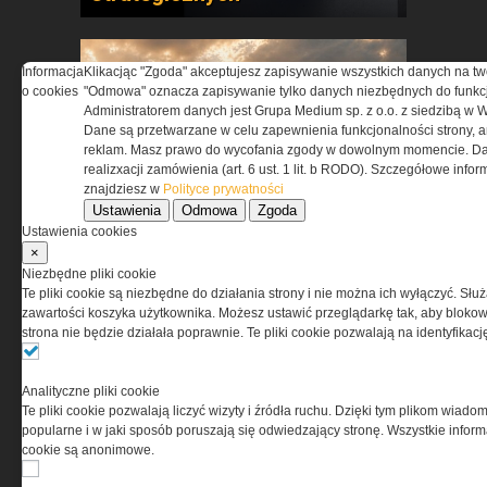
Informacja
Klikacjąc "Zgoda" akceptujesz zapisywanie wszystkich danych na tw
o cookies
"Odmowa" oznacza zapisywanie tylko danych niezbędnych do funkcj
Administratorem danych jest Grupa Medium sp. z o.o. z siedzibą w 
Dane są przetwarzane w celu zapewnienia funkcjonalności strony, a
reklam. Masz prawo do wycofania zgody w dowolnym momencie. Da
realizxacji zamówienia (art. 6 ust. 1 lit. b RODO). Szczegółowe inf
Pasywna osłona antydronowa
znajdziesz w
Polityce prywatności
w ochronie infrastruktury
Ustawienia
Odmowa
Zgoda
krytycznej
Ustawienia cookies
×
Niezbędne pliki cookie
Te pliki cookie są niezbędne do działania strony i nie można ich wyłączyć. Słu
zawartości koszyka użytkownika. Możesz ustawić przeglądarkę tak, aby blokował
strona nie będzie działała poprawnie. Te pliki cookie pozwalają na identyfika
Analityczne pliki cookie
Te pliki cookie pozwalają liczyć wizyty i źródła ruchu. Dzięki tym plikom wiadom
ASTRIVA. Kiedy ochrona
popularne i w jaki sposób poruszają się odwiedzający stronę. Wszystkie inform
balistyczna zaczyna się w
cookie są anonimowe.
laboratorium