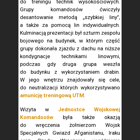
do treningu technik wysokościowych.
Grupy komandosów ćwiczyły
desantowanie metodą „szybkiej liny”,
a także za pomocą lin indywidualnych.
Kulminacją prezentacji był szturm zespołu
bojowego na budynek, w którym część
grupy dokonała zjazdu z dachu na niższe
kondygnacje technikami linowymi,
podczas gdy druga grupa weszła
do budynku z wykorzystaniem drabin.
W jego wnętrzu znajdowały się cele,
do neutralizacji których wykorzystywano
amunicję treningową UTM
.
Wizyta w
Jednostce Wojskowej
Komandosów
była także okazją
do wręczenia żołnierzom Wojsk
Specjalnych Gwiazd Afganistanu, Iraku