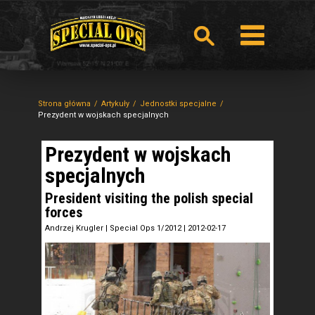
Strona główna
Artykuły
Jednostki specjalne
Prezydent w wojskach specjalnych
Prezydent w wojskach
specjalnych
President visiting the polish special
forces
Andrzej Krugler
|
Special Ops 1/2012
|
2012-02-17