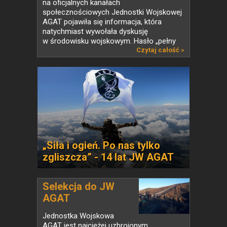
na oficjalnych kanałach
społecznościowych Jednostki Wojskowej
AGAT pojawiła się informacja, która
natychmiast wywołała dyskusję
w środowisku wojskowym. Hasło „pełny
proces w 4 dni”...
Czytaj całość »
„Siła i ogień. Po nas tylko
zgliszcza” - 14 lat JW AGAT
Selekcja do JW
AGAT
Jednostka Wojskowa
AGAT jest najciężej uzbrojonym