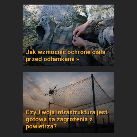
Jak wzmocnić ochronę ciała
przed odłamkami »
Czy Twoja infrastruktura jest
gotowa na zagrożenia z
powietrza?