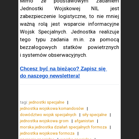
Mimo że podstawowym zadaniem
Jednostki Wojskowej NIL jest
zabezpieczenie logistyczne, to nie mniej
ważną rolą jest wsparcie informacyjne
Wojsk Specjalnych. Jednostka realizuje
tego typu zadania m.in. za pomocą
bezzałogowych statków powietrznych
i systemów obserwacyjnych.
Chcesz być na bieżąco? Zapisz się 
do naszego newslettera!
tagi:
jednostki specjalne
jednostka wojskowa komandosów
dowództwo wojsk specjalnych
siły specjalne
jednostka wojskowa grom
afganistan
morska jednostka działań specjalnych formoza
jednostka wojskowa formoza