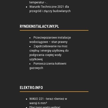
temperatur -...
Warunki Techniczne 2021 dla
przegród i złączy budowlanych
RYNEKINSTALACYJNY.PL
Przeciwpożarowe instalacje
wodociągowe – stan prawny
Zapotrzebowanie na moc
cieplną i energię użytkową do
podgrzania ciepłej wody
użytkowej
Pomieszczenia kotłowni
gazowych
ELEKTRO.INFO
WAGO 221 - teraz również w
wersji 6 mm²
Dlaczego warto wybrać