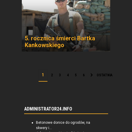
5. rocznica śmierci Bartka
Kankowskiego
2
3
4
5
6
OSTATNIA
ADMINISTRATOR24.INFO
Betonowe donice do ogrodów, na
skwery i...