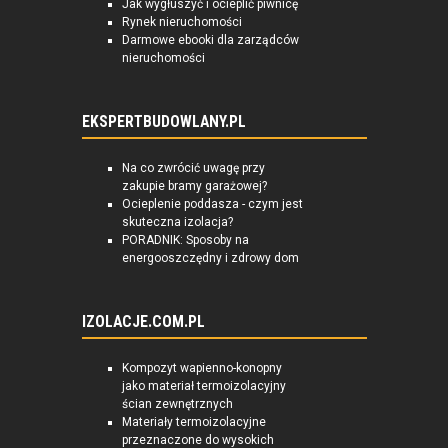
Jak wygłuszyć i ocieplić piwnicę
Rynek nieruchomości
Darmowe ebooki dla zarządców
nieruchomości
EKSPERTBUDOWLANY.PL
Na co zwrócić uwagę przy
zakupie bramy garażowej?
Ocieplenie poddasza - czym jest
skuteczna izolacja?
PORADNIK: Sposoby na
energooszczędny i zdrowy dom
IZOLACJE.COM.PL
Kompozyt wapienno-konopny
jako materiał termoizolacyjny
ścian zewnętrznych
Materiały termoizolacyjne
przeznaczone do wysokich