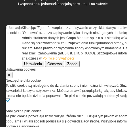
i wyposażeniu jednostek specjalnych w kraju i na świecie.
Informacja
Klikacjąc "Zgoda" akceptujesz zapisywanie wszystkich danych na tw
REGULAMIN
o cookies
"Odmowa" oznacza zapisywanie tylko danych niezbędnych do funkcj
Administratorem danych jest Grupa Medium sp. z o.o. z siedzibą w 
Dane są przetwarzane w celu zapewnienia funkcjonalności strony, a
Regulamin określa zasady korzystania z portalu
reklam. Masz prawo do wycofania zgody w dowolnym momencie. Da
www.special-ops.pl
realizxacji zamówienia (art. 6 ust. 1 lit. b RODO). Szczegółowe inf
znajdziesz w
Polityce prywatności
Ustawienia
Odmowa
Zgoda
Korzystanie z portalu jest równoznaczne
Ustawienia cookies
z zaakceptowaniem warunków ustanowionych
×
przez Grupa MEDIUM Spółka z ograniczoną
Niezbędne pliki cookie
odpowiedzialnością Spółka komandytowa, nr KRS:
Te pliki cookie są niezbędne do działania strony i nie można ich wyłączyć. Słu
0000537655, NIP 1132860378, REGON 146393437
zawartości koszyka użytkownika. Możesz ustawić przeglądarkę tak, aby blokował
(zwana dalej Grupa MEDIUM) w postaci Regulaminu.
strona nie będzie działała poprawnie. Te pliki cookie pozwalają na identyfika
Przeczytaj regulamin
Analityczne pliki cookie
Te pliki cookie pozwalają liczyć wizyty i źródła ruchu. Dzięki tym plikom wiadom
popularne i w jaki sposób poruszają się odwiedzający stronę. Wszystkie inform
cookie są anonimowe.