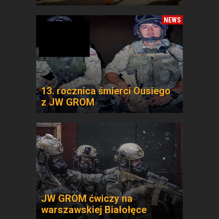
NEWS
13. rocznica śmierci Ousiego
z JW GROM
JW GROM ćwiczy na
warszawskiej Białołęce