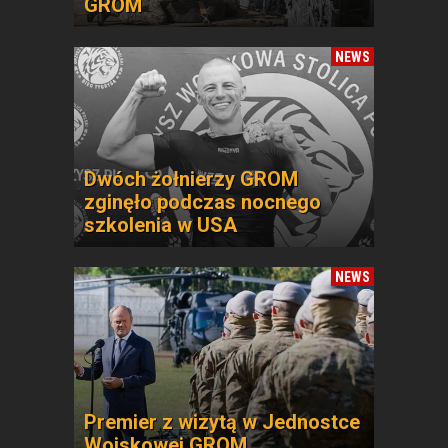
GROM
NEWS
Dwóch żołnierzy GROM
zginęło podczas nocnego
szkolenia w USA
NEWS
Premier z wizytą w Jednostce
Wojskowej GROM