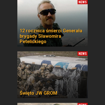
NEWS
12 rocznica śmierci Generała
brygady Sławomira
Petelickiego
NEWS
Święto JW GROM