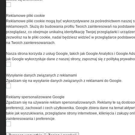
PRYWATNOŚĆ
Reklamowe pliki cookie
Reklamowe pliki cookie mogą być wykorzystywane za pośrednictwem naszej s
Ta witryna wykorzystuje pliki cookies do przechowywania
reklamowych. Służą do budowania profilu Twoich zainteresowań na podstawie i
informacji na Twoim komputerze. Pliki cookies stosujemy
przeglądasz, co obejmuje unikalną identyfikację Twojej przeglądarki i urządze
w celu świadczenia usług na najwyższym poziomie,
zezwolisz na te pliki cookie, nadal będziesz widzieć w przeglądarce podstawow
w tym w sposób dostosowany do indywidualnych potrzeb.
na Twoich zainteresowaniach.
Korzystanie z witryny bez zmiany ustawień dotyczących
cookies oznacza, że będą one zamieszczane w Twoim
Nasza strona korzysta z usług Google, takich jak Google Analytics i Google Ads
urządzeniu końcowym. W każdym momencie możesz
jak Google wykorzystuje dane z naszej strony, zapoznaj się z polityką prywatn
dokonać zmiany ustawień przeglądarki dotyczących
cookies. Nim Państwo zaczną korzystać z naszego
serwisu prosimy o zapoznanie się z naszą
polityką
Wysyłanie danych związanych z reklamami
prywatności
oraz
informacją o cookies
.
Zgadzam się na wysyłanie danych związanych z reklamami do Google.
Reklamy spersonalizowane Google
Zgadzam się na używanie reklam spersonalizowanych. Reklamy te są dostos
preferencji, zachowań i cech użytkownika. Google zbiera dane na temat aktywn
takie jak wyszukiwania, przeglądane strony internetowe, kliknięcia i zakupy onl
zainteresowania i preferencje.
Copyright © 2004-2019 Grupa MEDIUM Spółka z ograniczoną odpowiedzialnością
Spółka komandytowa, nr KRS: 0000537655. Wszelkie prawa, w tym Autora,
Wydawcy i Producenta bazy danych zastrzeżone. Jakiekolwiek dalsze
rozpowszechnianie artykułów zabronione. Korzystanie z serwisu i