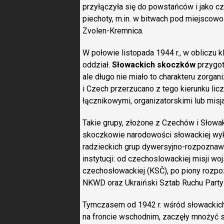
przyłączyła się do powstańców i jako c
piechoty, m.in. w bitwach pod miejscowoś
Zvolen-Kremnica.
W połowie listopada 1944 r., w obliczu 
oddział.
Słowackich skoczków
przygot
ale długo nie miało to charakteru zorgan
i Czech przerzucano z tego kierunku li
łącznikowymi, organizatorskimi lub misj
Takie grupy, złożone z Czechów i Słow
skoczkowie narodowości słowackiej wyk
radzieckich grup dywersyjno-rozpoznaw
instytucji: od czechoslowackiej misji w
czechosłowackiej (KSČ), po piony rozpo
NKWD oraz Ukraiński Sztab Ruchu Party
Tymczasem od 1942 r. wśród słowackich 
na froncie wschodnim, zaczęły mnożyć s