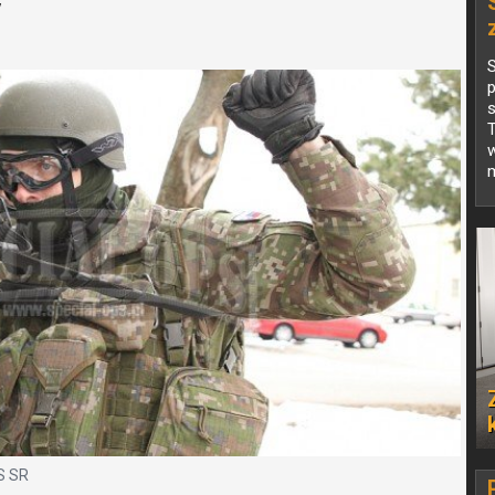
y
S
p
s
T
w
S SR