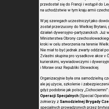
przedostał się do Francji i wstąpił do L
na uchodźstwie w tym kraju armii czecho
W jej szeregach uczestniczył jako dowó
został przerzucony do Wielkiej Brytanii,
działań dywersyjno-partyzanckich. Już w 
Ministerstwa Obrony czechosłowackieg
kroki w celu stworzenia na terenie Wielki
Nie miał to być jednak zwarty oddział p
Zvlastni skupina pro vysadkove akce v 
kurierskimi, wywiadowczymi i dywersyj
i Moraw oraz Republiki Słowackiej.
Organizacyjnie była ona samodzielną c
ale jej użycie, szkolenie i zabezpieczen
gdyż podobnie jak polscy „Cichociemni”
Operacji Specjalnych
(Special Operati
żołnierzy z
Samodzielnej Brygady Cze
specjalnych prowadzonych przez brytyjs