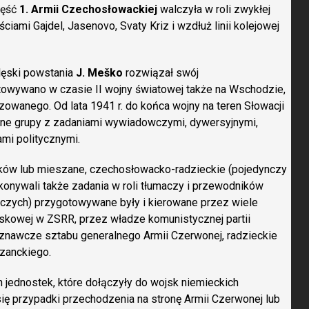
zęść
1. Armii Czechosłowackiej
walczyła w roli zwykłej
ciami Gajdel, Jasenovo, Svaty Kriz i wzdłuż linii kolejowej
klęski powstania
J. Meško
rozwiązał swój
owywano w czasie II wojny światowej także na Wschodzie,
izowanego. Od lata 1941 r. do końca wojny na teren Słowacji
czne grupy z zadaniami wywiadowczymi, dywersyjnymi,
ami politycznymi.
aków lub mieszane, czechosłowacko-radzieckie (pojedynczy
onywali także zadania w roli tłumaczy i przewodników
czych) przygotowywane były i kierowane przez wiele
ojskowej w ZSRR, przez władze komunistycznej partii
znawcze sztabu generalnego Armii Czerwonej, radzieckie
zanckiego.
jednostek, które dołączyły do wojsk niemieckich
ię przypadki przechodzenia na stronę Armii Czerwonej lub