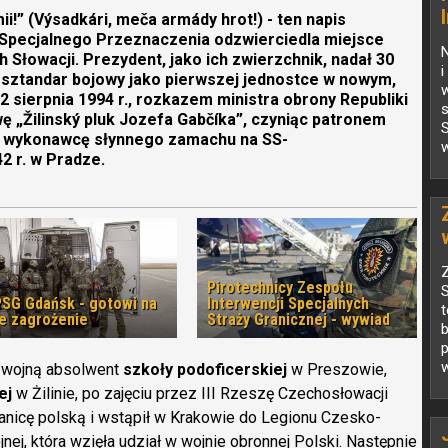
i!” (Výsadkári, meča armády hrot!) - ten napis
 Specjalnego Przeznaczenia odzwierciedla miejsce
ch Słowacji. Prezydent, jako ich zwierzchnik, nadał 30
i
y sztandar bojowy jako pierwszej jednostce w nowym,
 sierpnia 1994 r., rozkazem ministra obrony Republiki
s
ę „Žilinský pluk Jozefa Gabčíka”, czyniąc patronem
S
, wykonawcę słynnego zamachu na SS-
w
 r. w Pradze.
Z
Pirotechnicy Zespołu
S
PSG Gdańsk - gotowi na
Interwencji Specjalnych
t
e zagrożenie
Straży Granicznej - wywiad
w
d wojną absolwent
szkoły podoficerskiej
w Preszowie,
ej
w Żilinie, po zajęciu przez III Rzeszę Czechosłowacji
granicę polską i wstąpił w Krakowie do Legionu Czesko-
nej, która wzięła udział w wojnie obronnej Polski. Następnie