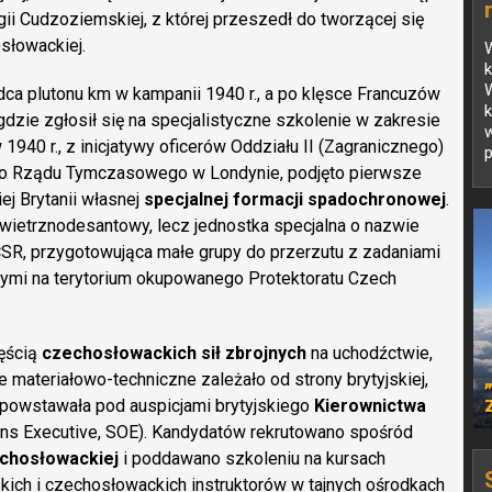
egii Cudzoziemskiej, z której przeszedł do tworzącej się
słowackiej.
W
W
dca plutonu km w kampanii 1940 r., a po klęsce Francuzów
 gdzie zgłosił się na specjalistyczne szkolenie w zakresie
1940 r., z inicjatywy oficerów Oddziału II (Zagranicznego)
p
o Rządu Tymczasowego w Londynie, podjęto pierwsze
ej Brytanii własnej
specjalnej formacji spadochronowej
.
owietrznodesantowy, lecz jednostka specjalna o nazwie
ČSR, przygotowująca małe grupy do przerzutu z zadaniami
nymi na terytorium okupowanego Protektoratu Czech
zęścią
czechosłowackich sił zbrojnych
na uchodźctwie,
ie materiałowo-techniczne zależało od strony brytyjskiej,
 powstawała pod auspicjami brytyjskiego
Kierownictwa
ons Executive, SOE). Kandydatów rekrutowano spośród
chosłowackiej
i poddawano szkoleniu na kursach
kich i czechosłowackich instruktorów w tajnych ośrodkach