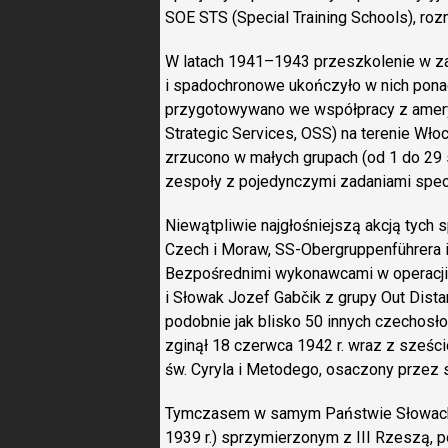
SOE STS (Special Training Schools), roz
W latach 1941–1943 przeszkolenie w zak
i spadochronowe ukończyło w nich ponad
przygotowywano we współpracy z ame
Strategic Services, OSS) na terenie Wło
zrzucono w małych grupach (od 1 do 29 
zespoły z pojedynczymi zadaniami specja
Niewątpliwie najgłośniejszą akcją tych s
Czech i Moraw, SS-Obergruppenführera i 
Bezpośrednimi wykonawcami w operacji, 
i Słowak Jozef Gabčik z grupy Out Distan
podobnie jak blisko 50 innych czechosł
zginął 18 czerwca 1942 r. wraz z sześc
św. Cyryla i Metodego, osaczony przez s
Tymczasem w samym Państwie Słowack
1939 r.) sprzymierzonym z III Rzeszą, 