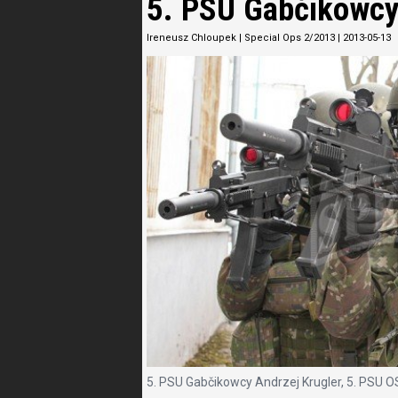
5. PSU Gabčikowc
Ireneusz Chloupek
|
Special Ops 2/2013
|
2013-05-13
5. PSU Gabčikowcy Andrzej Krugler, 5. PSU O