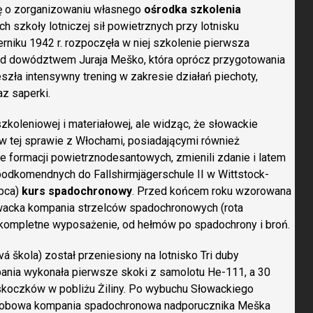
ę o zorganizowaniu własnego
ośrodka szkolenia
h szkoły lotniczej sił powietrznych przy lotnisku
rniku 1942 r. rozpoczęła w niej szkolenie pierwsza
d dowództwem Juraja Meško, która oprócz przygotowania
zła intensywny trening w zakresie działań piechoty,
z saperki.
oleniowej i materiałowej, ale widząc, że słowackie
 w tej sprawie z Włochami, posiadającymi również
 formacji powietrznodesantowych, zmienili zdanie i latem
 podkomendnych do Fallshirmjägerschule II w Wittstock-
ipca)
kurs spadochronowy
. Przed końcem roku wzorowana
owacka kompania strzelców spadochronowych (rota
 kompletne wyposażenie, od hełmów po spadochrony i broń.
á škola) został przeniesiony na lotnisko Tri duby
pania wykonała pierwsze skoki z samolotu He-111, a 30
skoczków w pobliżu Żiliny. Po wybuchu Słowackiego
sobowa kompania spadochronowa nadporucznika Meška