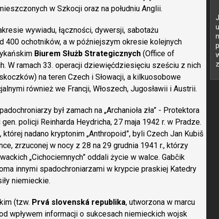
mieszczonych w Szkocji oraz na południu Anglii.
resie wywiadu, łączności, dywersji, sabotażu
 400 ochotników, a w późniejszym okresie kolejnych
p
rykańskim
Biurem Służb Strategicznych
(Office of
w
z
ch. W ramach 33. operacji dziewięćdziesięciu sześciu z nich
skoczków) na teren Czech i Słowacji, a kilkuosobowe
lnymi również we Francji, Włoszech, Jugosławii i Austrii.
padochroniarzy był zamach na „Archanioła zła” - Protektora
gen. policji Reinharda Heydricha, 27 maja 1942 r. w Pradze.
której nadano kryptonim „Anthropoid”, byli Czech Jan Kubiš
ce, zrzuconej w nocy z 28 na 29 grudnia 1941 r., którzy
owackich „Cichociemnych” oddali życie w walce. Gabčik
ioma innymi spadochroniarzami w krypcie praskiej Katedry
iły niemieckie.
im (tzw.
Prvá slovenská republika
, utworzona w marcu
pod wpływem informacji o sukcesach niemieckich wojsk