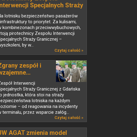
Interwencji Specjalnych Straży
Granicznej - wywiad
Na lotnisku bezpieczeństwo pasażerów
 infrastruktury to priorytet. Za kulisami,
w kombinezonach przeciwwybuchowych,
toją pirotechnicy Zespołu Interwencji
pecjalnych Straży Granicznej –
yszkoleni, by w...
Czytaj całość »
Zgrany zespół i
wzajemne...
espół Interwencji
pecjalnych Straży Granicznej z Gdańska
o jednostka, która stoi na straży
bezpieczeństwa lotniska na każdym
poziomie – od reagowania na incydenty
 terminalu, przez wsparcie załóg...
Czytaj całość »
JW AGAT zmienia model