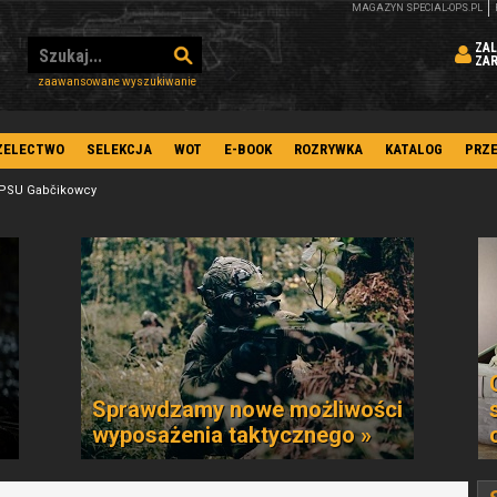
MAGAZYN SPECIAL-OPS.PL
ZAL
ZA
zaawansowane wyszukiwanie
ZELECTWO
SELEKCJA
WOT
E-BOOK
ROZRYWKA
KATALOG
PRZ
 PSU Gabčikowcy
Sprawdzamy nowe możliwości
wyposażenia taktycznego »