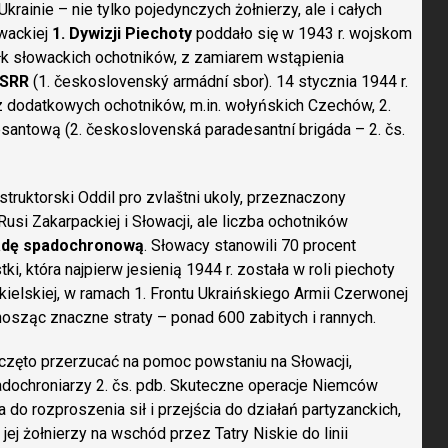
krainie – nie tylko pojedynczych żołnierzy, ale i całych
owackiej
1. Dywizji Piechoty
poddało się w 1943 r. wojskom
ułk słowackich ochotników, z zamiarem wstąpienia
ZSRR
(1. československý armádní sbor). 14 stycznia 1944 r.
 dodatkowych ochotników, m.in. wołyńskich Czechów, 2.
ntową (2. československá paradesantní brigáda – 2. čs.
ruktorski Oddil pro zvlaštni ukoly, przeznaczony
usi Zakarpackiej i Słowacji, ale liczba ochotników
adę spadochronową
. Słowacy stanowili 70 procent
ki, która najpierw jesienią 1944 r. została w roli piechoty
ielskiej, w ramach 1. Frontu Ukraińskiego Armii Czerwonej
sząc znaczne straty – ponad 600 zabitych i rannych.
częto przerzucać na pomoc powstaniu na Słowacji,
adochroniarzy 2. čs. pdb. Skuteczne operacje Niemców
do rozproszenia sił i przejścia do działań partyzanckich,
ej żołnierzy na wschód przez Tatry Niskie do linii