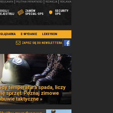
REGULAMIN
POLITYKA PRYWATNOŚCI
REDAKCJA
REKLAMA
OGUJ /
ZAMÓW
SECURITY
REJESTRUJ
SPECIAL-OPS
OPS
EGLĄDARKA
E-WYDANIE
LEKSYKON
ZAPISZ SIĘ DO NEWSLETTERA
Gdy temperatura spada, liczy
się sprzęt. Poznaj zimowe
obuwie taktyczne »