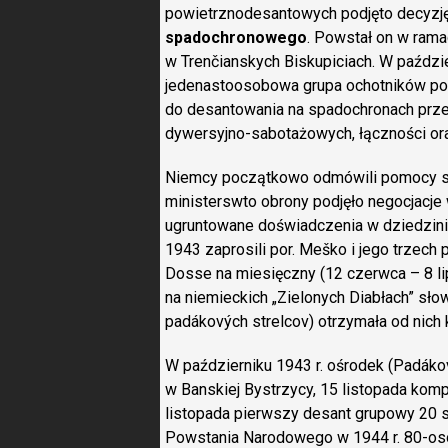
powietrznodesantowych podjęto decyzj
spadochronowego
. Powstał on w ramac
w Trenčianskych Biskupiciach. W paździe
jedenastoosobowa grupa ochotników po
do desantowania na spadochronach przes
dywersyjno-sabotażowych, łączności ora
Niemcy początkowo odmówili pomocy szk
ministerswto obrony podjęło negocjacje
ugruntowane doświadczenia w dziedzinie
1943 zaprosili por. Meško i jego trzech
Dosse na miesięczny (12 czerwca – 8 l
na niemieckich „Zielonych Diabłach” sł
padákových strelcov) otrzymała od nich
W październiku 1943 r. ośrodek (Padákov
w Banskiej Bystrzycy, 15 listopada kom
listopada pierwszy desant grupowy 20 
Powstania Narodowego w 1944 r. 80-o