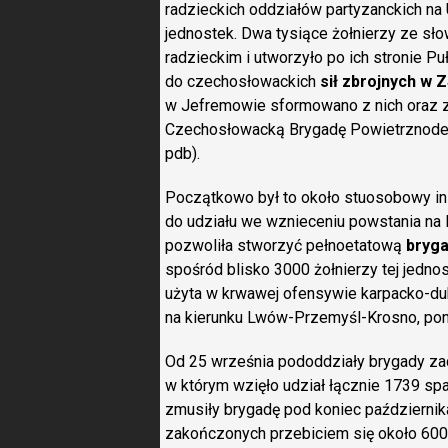
radzieckich oddziałów partyzanckich na U
jednostek. Dwa tysiące żołnierzy ze sł
radzieckim i utworzyło po ich stronie P
do czechosłowackich
sił zbrojnych w 
w Jefremowie sformowano z nich oraz z
Czechosłowacką Brygadę Powietrznodesa
pdb).
Początkowo był to około stuosobowy inst
do udziału we wznieceniu powstania na R
pozwoliła stworzyć pełnoetatową
bryg
spośród blisko 3000 żołnierzy tej jednost
użyta w krwawej ofensywie karpacko-duk
na kierunku Lwów-Przemyśl-Krosno, pono
Od 25 września pododdziały brygady za
w którym wzięło udział łącznie 1739 sp
zmusiły brygadę pod koniec października 
zakończonych przebiciem się około 600 j