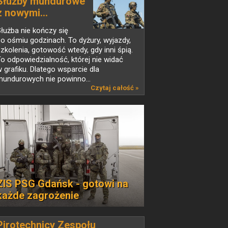
Służby mundurowe
z nowymi...
łużba nie kończy się
o ośmiu godzinach. To dyżury, wyjazdy,
zkolenia, gotowość wtedy, gdy inni śpią.
o odpowiedzialność, której nie widać
 grafiku. Dlatego wsparcie dla
mundurowych nie powinno...
Czytaj całość »
ZIS PSG Gdańsk - gotowi na
każde zagrożenie
Pirotechnicy Zespołu