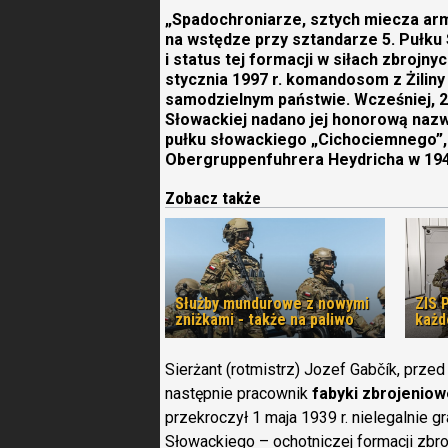
„Spadochroniarze, sztych miecza armi
na wstędze przy sztandarze 5. Pułku
i status tej formacji w siłach zbrojny
stycznia 1997 r. komandosom z Żilin
samodzielnym państwie. Wcześniej, 22
Słowackiej nadano jej honorową nazw
pułku słowackiego „Cichociemnego”
Obergruppenfuhrera Heydricha w 1942
Zobacz także
Służby mundurowe z nowymi
ZIS 
zniżkami - także na paliwo
każd
Sierżant (rotmistrz) Jozef Gabčík, prze
następnie pracownik
fabyki zbrojeniow
przekroczył 1 maja 1939 r. nielegalnie 
Słowackiego – ochotniczej formacji zbroj