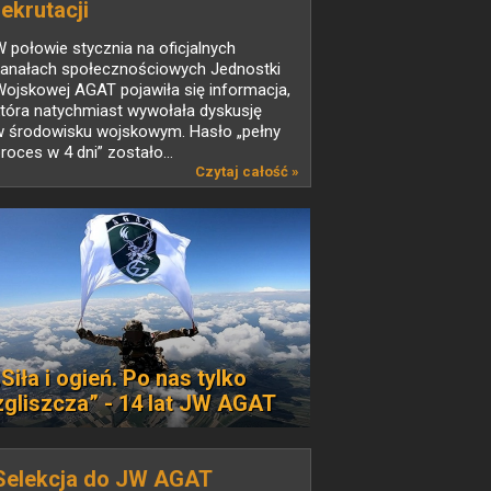
rekrutacji
 połowie stycznia na oficjalnych
kanałach społecznościowych Jednostki
ojskowej AGAT pojawiła się informacja,
która natychmiast wywołała dyskusję
w środowisku wojskowym. Hasło „pełny
roces w 4 dni” zostało...
Czytaj całość »
„Siła i ogień. Po nas tylko
zgliszcza” - 14 lat JW AGAT
Selekcja do JW AGAT