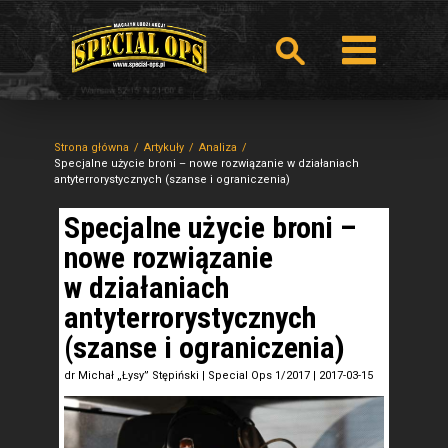
Strona główna
Artykuły
Analiza
Specjalne użycie broni – nowe rozwiązanie w działaniach
antyterrorystycznych (szanse i ograniczenia)
Specjalne użycie broni –
nowe rozwiązanie
w działaniach
antyterrorystycznych
(szanse i ograniczenia)
dr Michał „Łysy” Stępiński
|
Special Ops 1/2017
|
2017-03-15