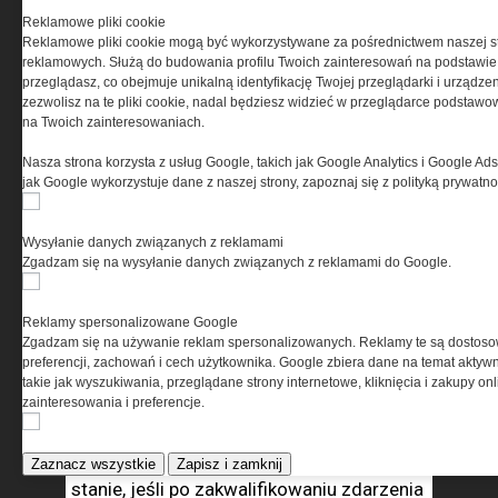
środowiska operatorów jednostek
Reklamowe pliki cookie
specjalnych. Zwiększa bezpieczeństwo
Reklamowe pliki cookie mogą być wykorzystywane za pośrednictwem naszej s
prawne funkcjonariuszy biorących udział
reklamowych. Służą do budowania profilu Twoich zainteresowań na podstawie i
w działaniach kontrterrorystycznych.
przeglądasz, co obejmuje unikalną identyfikację Twojej przeglądarki i urządze
zezwolisz na te pliki cookie, nadal będziesz widzieć w przeglądarce podstawow
Sankcjonuje również potrzebę
na Twoich zainteresowaniach.
funkcjonowania jednostek specjalnych
Nasza strona korzysta z usług Google, takich jak Google Analytics i Google Ads
przygotowanych do prowadzenia
jak Google wykorzystuje dane z naszej strony, zapoznaj się z polityką prywatn
ratunkowych działań bojowych. Nie jest
jednak pozbawione zastrzeżeń
Wysyłanie danych związanych z reklamami
i rozwiązań budzących wątpliwości.
Zgadzam się na wysyłanie danych związanych z reklamami do Google.
Po pierwsze, nie wiadomo, jakie przesłanki
Reklamy spersonalizowane Google
muszą zaistnieć, aby zdarzenie zostało
Zgadzam się na używanie reklam spersonalizowanych. Reklamy te są dostos
zakwalifikowane jako terrorystyczne,
preferencji, zachowań i cech użytkownika. Google zbiera dane na temat aktywn
nie wiadomo także, kto ma podjąć taką
takie jak wyszukiwania, przeglądane strony internetowe, kliknięcia i zakupy onl
zainteresowania i preferencje.
decyzję?
Ustawa nie reguluje również tego, co się
Zaznacz wszystkie
Zapisz i zamknij
stanie, jeśli po zakwalifikowaniu zdarzenia