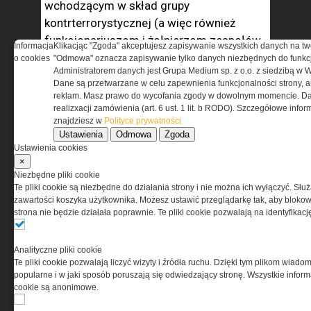
wchodzącym w skład grupy
kontrterrorystycznej (a więc również
funkcjonariuszom i żołnierzom zespołów
Informacja
Klikacjąc "Zgoda" akceptujesz zapisywanie wszystkich danych na tw
bojowych) i musi być to uwzględnione
o cookies
"Odmowa" oznacza zapisywanie tylko danych niezbędnych do funkcj
Administratorem danych jest Grupa Medium sp. z o.o. z siedzibą w 
w treści rozkazu. Z tego powodu rozkaz
Dane są przetwarzane w celu zapewnienia funkcjonalności strony, a
może przybierać różne formy i inaczej
reklam. Masz prawo do wycofania zgody w dowolnym momencie. Da
będzie sformułowany dla strzelców
realizxacji zamówienia (art. 6 ust. 1 lit. b RODO). Szczegółowe inf
znajdziesz w
Polityce prywatności
wyborowych, inaczej dla operatorów
Ustawienia
Odmowa
Zgoda
zespołów i grup bojowych.
Ustawienia cookies
×
Uprawnienie wygasa z chwilą cofnięcia
Niezbędne pliki cookie
Te pliki cookie są niezbędne do działania strony i nie można ich wyłączyć. Słu
decyzji o dopuszczalności specjalnego
zawartości koszyka użytkownika. Możesz ustawić przeglądarkę tak, aby blokował
użycia broni lub zakończenia działań grupy
strona nie będzie działała poprawnie. Te pliki cookie pozwalają na identyfika
kontrterrorystycznej.
Analityczne pliki cookie
Wprowadzone rozwiązanie daje całkiem
Te pliki cookie pozwalają liczyć wizyty i źródła ruchu. Dzięki tym plikom wiadom
nowe możliwości prowadzenia działań
popularne i w jaki sposób poruszają się odwiedzający stronę. Wszystkie inform
cookie są anonimowe.
i w dużej mierze spełnia oczekiwania