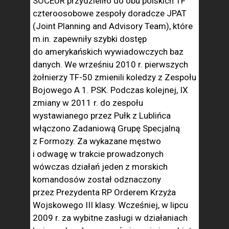
SOCEUR przydzieliło do obu polskich TF
czteroosobowe zespoły doradcze JPAT
(Joint Planning and Advisory Team), które
m.in. zapewniły szybki dostęp
do amerykańskich wywiadowczych baz
danych. We wrześniu 2010 r. pierwszych
żołnierzy TF-50 zmienili koledzy z Zespołu
Bojowego A 1. PSK. Podczas kolejnej, IX
zmiany w 2011 r. do zespołu
wystawianego przez Pułk z Lublińca
włączono Zadaniową Grupę Specjalną
z Formozy. Za wykazane męstwo
i odwagę w trakcie prowadzonych
wówczas działań jeden z morskich
komandosów został odznaczony
przez Prezydenta RP Orderem Krzyża
Wojskowego III klasy. Wcześniej, w lipcu
2009 r. za wybitne zasługi w działaniach