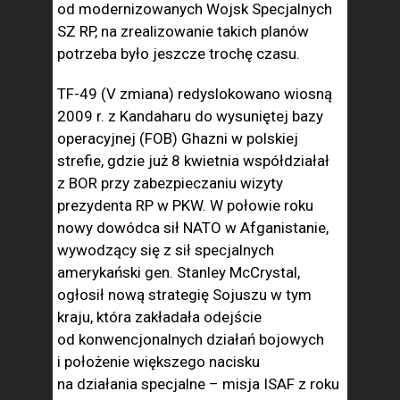
od modernizowanych Wojsk Specjalnych
SZ RP, na zrealizowanie takich planów
potrzeba było jeszcze trochę czasu.
TF-49 (V zmiana) redyslokowano wiosną
2009 r. z Kandaharu do wysuniętej bazy
operacyjnej (FOB) Ghazni w polskiej
strefie, gdzie już 8 kwietnia współdziałał
z BOR przy zabezpieczaniu wizyty
prezydenta RP w PKW. W połowie roku
nowy dowódca sił NATO w Afganistanie,
wywodzący się z sił specjalnych
amerykański gen. Stanley McCrystal,
ogłosił nową strategię Sojuszu w tym
kraju, która zakładała odejście
od konwencjonalnych działań bojowych
i położenie większego nacisku
na działania specjalne – misja ISAF z roku