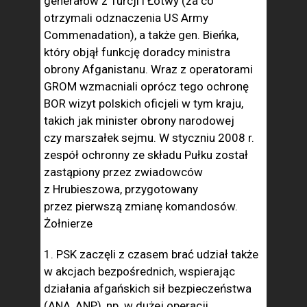
generałów z Turcji i Łotwy (za co
otrzymali odznaczenia US Army
Commenadation), a także gen. Bieńka,
który objął funkcję doradcy ministra
obrony Afganistanu. Wraz z operatorami
GROM wzmacniali oprócz tego ochronę
BOR wizyt polskich oficjeli w tym kraju,
takich jak minister obrony narodowej
czy marszałek sejmu. W styczniu 2008 r.
zespół ochronny ze składu Pułku został
zastąpiony przez zwiadowców
z Hrubieszowa, przygotowany
przez pierwszą zmianę komandosów.
Żołnierze
1. PSK zaczęli z czasem brać udział także
w akcjach bezpośrednich, wspierając
działania afgańskich sił bezpieczeństwa
(ANA, ANP), np. w dużej operacji