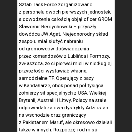
Sztab Task Force zorganizowano
z personelu dwóch pierwszych jednostek,
a dowodzenie całością objął oficer GROM
Sławomir Berdychowski – przyszły
dowódca JW Agat. Niejednorodny skład
zespołu miał służyć nabraniu
od gromowców doświadczenia
przez komandosów z Lublińca i Formozy,
zwłaszcza, że ci pierwsi mieli w niedługiej
przyszłości wystawiać własne,
samodzielne TF. Operujący z bazy
w Kandaharze, obok ponad pół tysiąca
żołnierzy sił specjalnych z USA, Wielkiej
Brytanii, Australii i Litwy, Polacy na stałe
odpowiadali za dwa dystrykty Adżiristan
na wschodzie oraz graniczący
z Pakistanem Maruf, ale okresowo działali
także w innych. Rozpoczęli od misji