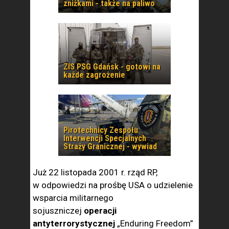
zniżkami - także na paliwo
ZIS PSG Gdańsk - gotowi na
każde zagrożenie
Pirotechnicy Zespołu
Interwencji Specjalnych
Straży Granicznej - wywiad
Już 22 listopada 2001 r. rząd RP,
w odpowiedzi na prośbę USA o udzielenie
wsparcia militarnego
sojuszniczej
operacji
antyterrorystycznej
„Enduring Freedom”