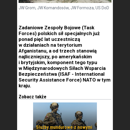
JW Grom, JW Komandosów, JW Formoza, US DoD
Zadaniowe Zespoły Bojowe (Task
Forces) polskich sił specjalnych już
ponad pięć lat uczestniczą
w działaniach na terytorium
Afganistanu, a od trzech stanowią
najliczniejszy, po amerykańskim
i brytyjskim, komponent tego typu
w Międzynarodowych Siłach Wsparcia
Bezpieczeństwa (ISAF - International
Security Assistance Force) NATO w tym
kraju.
Zobacz także
Służby mundurowe z nowymi