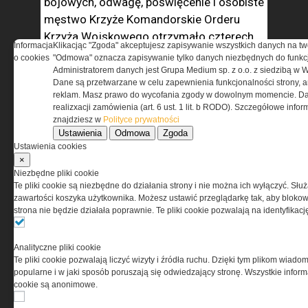
bojowych, odwagę, poświęcenie i osobiste
męstwo Krzyże Komandorskie Orderu
Krzyża Wojskowego otrzymało czterech,
Informacja
Klikacjąc "Zgoda" akceptujesz zapisywanie wszystkich danych na tw
a Krzyże Kawalerskie – dwóch żołnierzy
o cookies
"Odmowa" oznacza zapisywanie tylko danych niezbędnych do funkcj
GROM. W lutym 2010 r. te drugie
Administratorem danych jest Grupa Medium sp. z o.o. z siedzibą w 
Dane są przetwarzane w celu zapewnienia funkcjonalności strony, a
przyznano czterem kolejnym. Rok później
reklam. Masz prawo do wycofania zgody w dowolnym momencie. Da
prezydent RP odznaczył takimi krzyżami
realizxacji zamówienia (art. 6 ust. 1 lit. b RODO). Szczegółowe inf
znajdziesz w
Polityce prywatności
pięciu żołnierzy z TF-50.
Ustawienia
Odmowa
Zgoda
Ustawienia cookies
Od IX zmiany Zgrupowanie Sił Specjalnych
×
poszerzone zostało o Grupę Wsparcia
Niezbędne pliki cookie
Te pliki cookie są niezbędne do działania strony i nie można ich wyłączyć. Słu
Informacyjnego (GWI), wydzielaną
zawartości koszyka użytkownika. Możesz ustawić przeglądarkę tak, aby blokował
przez wywiadowczy Zespół Wsparcia
strona nie będzie działała poprawnie. Te pliki cookie pozwalają na identyfika
Informacyjnego, funkcjonujący
w strukturze JW Nil (dawniej Jednostka
Analityczne pliki cookie
Wsparcia Dowodzenia i Zabezpieczenia
Te pliki cookie pozwalają liczyć wizyty i źródła ruchu. Dzięki tym plikom wiadom
Wojsk Specjalnych). Pozyskiwane
popularne i w jaki sposób poruszają się odwiedzający stronę. Wszystkie inform
cookie są anonimowe.
przez jej sekcję rozpoznania osobowego