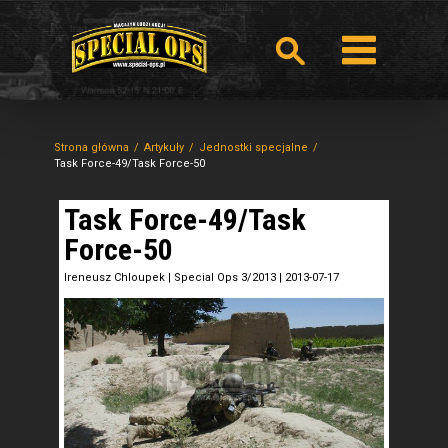
Strona główna
Artykuły
Jednostki specjalne
Task Force-49/Task Force-50
Task Force-49/Task
Force-50
Ireneusz Chloupek
|
Special Ops 3/2013
|
2013-07-17