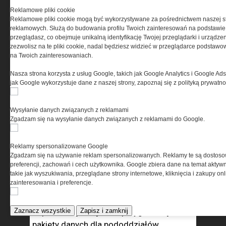
HUMINT i sekcję rozpoznania obrazowego
Reklamowe pliki cookie
IMINT informacje mają umożliwiać obu TF
Reklamowe pliki cookie mogą być wykorzystywane za pośrednictwem naszej s
dokładniejsze zaplanowanie
reklamowych. Służą do budowania profilu Twoich zainteresowań na podstawie i
i przeprowadzanie każdych działań.
przeglądasz, co obejmuje unikalną identyfikację Twojej przeglądarki i urządze
zezwolisz na te pliki cookie, nadal będziesz widzieć w przeglądarce podstawow
W miarę możliwości GWI wspomaga także
na Twoich zainteresowaniach.
pozostałe elementy Polskich Sił
Nasza strona korzysta z usług Google, takich jak Google Analytics i Google Ads
Zadaniowych w Afganistanie oraz zespoły
jak Google wykorzystuje dane z naszej strony, zapoznaj się z polityką prywatn
bojowe Alfa i Brawo. Dostarcza planistom
możliwie jak największej ilości
Wysyłanie danych związanych z reklamami
dokładnych, sprawdzonych i aktualnych
Zgadzam się na wysyłanie danych związanych z reklamami do Google.
informacji – o rebeliantach,
współpracujących z nimi osobach, ich
Reklamy spersonalizowane Google
uzbrojeniu i wyposażeniu, miejscach
Zgadzam się na używanie reklam spersonalizowanych. Reklamy te są dostos
dyslokacji, terenie potencjalnych działań,
preferencji, zachowań i cech użytkownika. Google zbiera dane na temat aktywn
takie jak wyszukiwania, przeglądane strony internetowe, kliknięcia i zakupy onl
nastrojach ludności, przewidywanych
zainteresowania i preferencje.
zagrożeniach itp.
Zaznacz wszystkie
W pierwszej kolejności przygotowuje
Zapisz i zamknij
pakiety danych dla pododdziałów