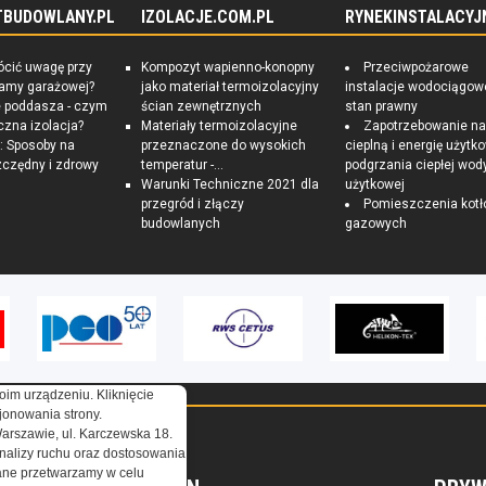
TBUDOWLANY.PL
IZOLACJE.COM.PL
RYNEKINSTALACYJ
ócić uwagę przy
Kompozyt wapienno-konopny
Przeciwpożarowe
ramy garażowej?
jako materiał termoizolacyjny
instalacje wodociągow
e poddasza - czym
ścian zewnętrznych
stan prawny
czna izolacja?
Materiały termoizolacyjne
Zapotrzebowanie n
 Sposoby na
przeznaczone do wysokich
cieplną i energię użytk
czędny i zdrowy
temperatur -...
podgrzania ciepłej wod
Warunki Techniczne 2021 dla
użytkowej
przegród i złączy
Pomieszczenia kotł
budowlanych
gazowych
oim urządzeniu. Kliknięcie
onowania strony.
Warszawie, ul. Karczewska 18.
nalizy ruchu oraz dostosowania
ne przetwarzamy w celu