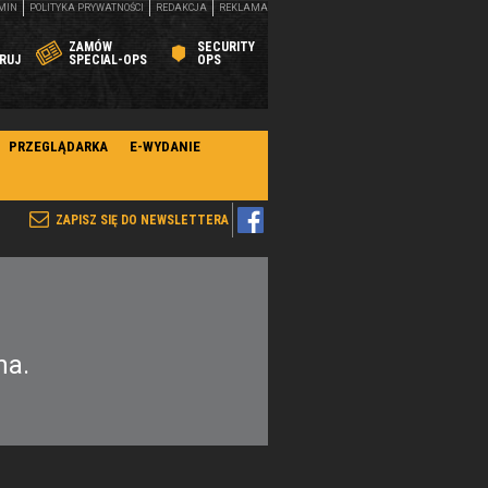
MIN
POLITYKA PRYWATNOŚCI
REDAKCJA
REKLAMA
ZAMÓW
SECURITY
RUJ
SPECIAL-OPS
OPS
PRZEGLĄDARKA
E-WYDANIE
ZAPISZ SIĘ DO NEWSLETTERA
na.