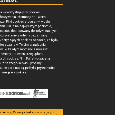
ATNOŚĆ
na wykorzystuje pliki cookies
chowywania informacji na Twoim
ze. Pliki cookies stosujemy w celu
enia usług na najwyższym poziomie,
 sposób dostosowany do indywidualnych
 Korzystanie z witryny bez zmiany
ń dotyczących cookies oznacza, że będą
ieszczane w Twoim urządzeniu
ym. W każdym momencie możesz
zmiany ustawień przeglądarki
cych cookies. Nim Państwo zaczną
ć z naszego serwisu prosimy
nanie się z naszą
polityką prywatności
ormacją o cookies
.
tym Autora, Wydawcy i Producenta bazy danych