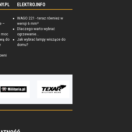
NY.PL
ELEKTRO.INFO
WAGO 221 - teraz również w
e –
wersji 6 mm²
Dlaczego warto wybrać
a moc
ogrzewanie...
ową do
Jak wybrać lampy wiszące do
y
domu?
owni