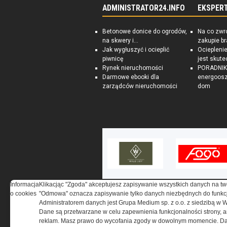
ADMINISTRATOR24.INFO
EKSPER
Betonowe donice do ogrodów,
Na co zwr
na skwery i...
zakupie b
Jak wygłuszyć i ocieplić
Ociepleni
piwnicę
jest skute
Rynek nieruchomości
PORADNIK:
Darmowe ebooki dla
energoosz
zarządców nieruchomości
dom
Informacja
Klikacjąc "Zgoda" akceptujesz zapisywanie wszystkich danych na tw
o cookies
"Odmowa" oznacza zapisywanie tylko danych niezbędnych do funkcj
Administratorem danych jest Grupa Medium sp. z o.o. z siedzibą w 
Dane są przetwarzane w celu zapewnienia funkcjonalności strony, a
reklam. Masz prawo do wycofania zgody w dowolnym momencie. Da