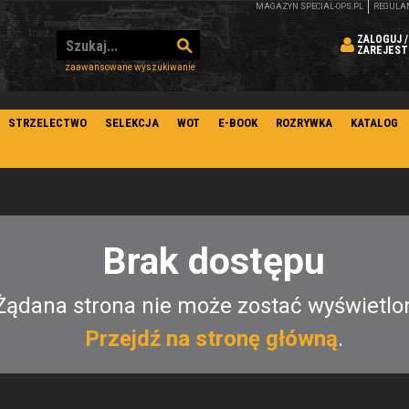
MAGAZYN SPECIAL-OPS.PL
REGULA
ZALOGUJ /
ZAREJEST
zaawansowane wyszukiwanie
STRZELECTWO
SELEKCJA
WOT
E-BOOK
ROZRYWKA
KATALOG
Brak dostępu
Żądana strona nie może zostać wyświetlo
Przejdź na stronę główną
.