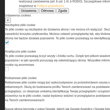
O NAS
realizxacji zamówienia (art. 6 ust. 1 lit. b RODO). Szczegółowe inf
znajdziesz w
Polityce prywatności
Ustawienia
Odmowa
Zgoda
Codzienne źródło informacji o taktyce, s
Ustawienia cookies
misjach bojowych, uzbrojeniu, umundur
×
i wyposażeniu jednostek specjalnych w k
Niezbędne pliki cookie
i na świecie.
Te pliki cookie są niezbędne do działania strony i nie można ich wyłączyć. Słu
zawartości koszyka użytkownika. Możesz ustawić przeglądarkę tak, aby blokował
strona nie będzie działała poprawnie. Te pliki cookie pozwalają na identyfika
Analityczne pliki cookie
Te pliki cookie pozwalają liczyć wizyty i źródła ruchu. Dzięki tym plikom wiadom
popularne i w jaki sposób poruszają się odwiedzający stronę. Wszystkie inform
cookie są anonimowe.
Reklamowe pliki cookie
Reklamowe pliki cookie mogą być wykorzystywane za pośrednictwem naszej s
reklamowych. Służą do budowania profilu Twoich zainteresowań na podstawie i
przeglądasz, co obejmuje unikalną identyfikację Twojej przeglądarki i urządze
zezwolisz na te pliki cookie, nadal będziesz widzieć w przeglądarce podstawow
na Twoich zainteresowaniach.
Copyright © 2004-2019 Grupa MEDIUM Spółka z
Nasza strona korzysta z usług Google, takich jak Google Analytics i Google Ads