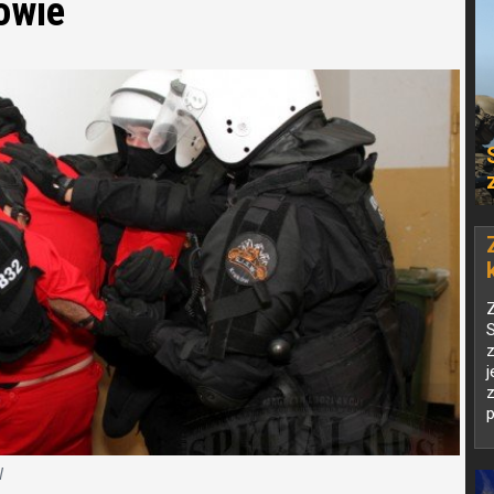
owie
Z
S
z
z
p
W