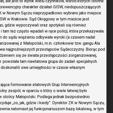
at, ale jest to wynik wielu czynników, wśród których istotne
i prewencyjny charakter działań GISW, niedopuszczających
 ZK w Nowym Sączu nieprzypadkowo wybrano jako miejsce
OISW w Krakowie. Sąd Okręgowy w tym mieście jest
o, gdzie wypoczywali oraz spotykali się również
 i tam też często wpadali w ręce policji, która przekazywała
 do sądu więzieniu odbywała wyroki (a czasem nadal
izowanej z Małopolski, m.in. członkowie tzw. gangu Ala
wa najgroźniejszych przestępców Sądecczyzny. Biorąc pod
zeniem się ze świata przestępczości zorganizowanej,
r. powstała tam nieetatowa grupa do zadań specjalnych.
y doskonalili swe umiejętności w czasie własnym
zająca formowanie etatowych Grup Interwencyjnych
ny zespół, w oparciu o który o wiele łatwiej było
w stolicy Małopolski. Podlega jednak bezpośrednio
yduje „co, jak, gdzie i kiedy”. Dyrektor ZK w Nowym Sączu,
ewnia natomiast jej funkcjonariuszom bazę lokalową, w tym