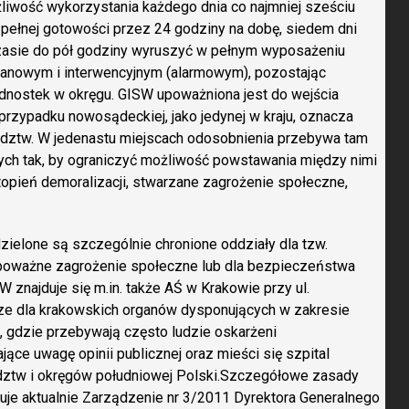
liwość wykorzystania każdego dnia co najmniej sześciu
 w pełnej gotowości przez 24 godziny na dobę, siedem dni
 czasie do pół godziny wyruszyć w pełnym wyposażeniu
lanowym i interwencyjnym (alarmowym), pozostając
dnostek w okręgu. GISW upoważniona jest do wejścia
 przypadku nowosądeckiej, jako jedynej w kraju, oznacza
dztw. W jedenastu miejscach odosobnienia przebywa tam
h tak, by ograniczyć możliwość powstawania między nimi
stopień demoralizacji, stwarzane zagrożenie społeczne,
dzielone są szczególnie chronione oddziały dla tzw.
h poważne zagrożenie społeczne lub dla bezpieczeństwa
 znajduje się m.in. także AŚ w Krakowie przy ul.
ze dla krakowskich organów dysponujących w zakresie
gdzie przebywają często ludzie oskarżeni
jące uwagę opinii publicznej oraz mieści się szpital
ództw i okręgów południowej Polski.Szczegółowe zasady
uluje aktualnie Zarządzenie nr 3/2011 Dyrektora Generalnego