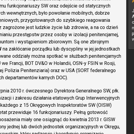
zmu funkcjonariuszy SW oraz odejście od statycznych
ych wewnętrznych, było powołanie mobilnych, dobrze
A
zeniowych, przygotowanych do szybkiego reagowania
zagrożone jest ludzkie życie lub zdrowie, a na co dzień
p
aniu przestępstw przez osoby w izolacji penitencjarnej,
w
untom i wystąpieniom zbiorowym. Są one zbrojnym
z
W
na zakłócanie porządku lub dyscypliny w jej jednostkach
owane oddziały można spotkać w służbach penitencjarnych
we Francji, BOT DV&O w Holandii, OSN-y FSIN w Rosji,
 Polizia Penitenziaria) oraz w USA (SORT federalnego
ych departamentów karnych DOC).
rpnia 2010 r. ówczesnego Dyrektora Generalnego SW, płk.
izacji i zakresu działania etatowych Grup Interwencyjnych
ch każdego z 15 Okręgowych Inspektoratów SW (OISW)
j etat przewiduje 16 funkcjonariuszy. Pełną gotowość
posażenia miały one osiągnąć do kwietnia 2013 r. GISW
y jednej lub dwóch jednostek organizacyjnych w Okręgu,
owskim, który nadzoruje i koordynuje organizację