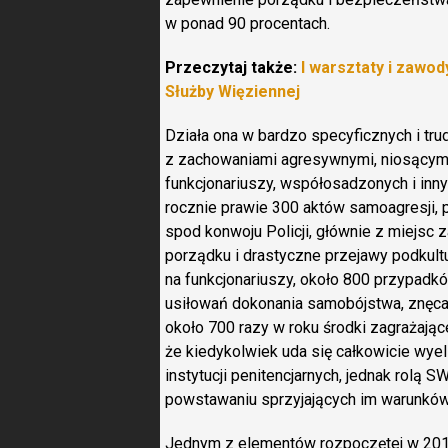
w ponad 90 procentach.
Przeczytaj także:
I warsztaty i zawo
Służby Więziennej
Działa ona w bardzo specyficznych i tru
z zachowaniami agresywnymi, niosącymi
funkcjonariuszy, współosadzonych i inny
rocznie prawie 300 aktów samoagresji,
spod konwoju Policji, głównie z miejsc 
porządku i drastyczne przejawy podkultu
na funkcjonariuszy, około 800 przypad
usiłowań dokonania samobójstwa, znęcan
około 700 razy w roku środki zagrażając
że kiedykolwiek uda się całkowicie wye
instytucji penitencjarnych, jednak rolą 
powstawaniu sprzyjających im warunków
Jednym z elementów rozpoczętej w 201