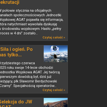
rekrutacji
 połowie stycznia na oficjalnych
kanałach społecznościowych Jednostki
ojskowej AGAT pojawiła się informacja,
która natychmiast wywołała dyskusję
w środowisku wojskowym. Hasło „pełny
roces w 4 dni” zostało...
Czytaj całość »
„Siła i ogień. Po
nas tylko...
Trzydziestego czerwca
025 roku swoje 14-lecie obchodzi
Jednostka Wojskowa AGAT. Jej twórcą
 pierwszym dowódcą był, dziś już
ieżyjący, płk Sławomir Berdychowski
Czarny”. Specjalnością operatorów...
Czytaj całość »
Selekcja do JW