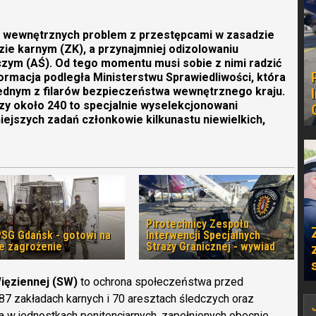
żb wewnętrznych problem z przestępcami w zasadzie
zie karnym (ZK), a przynajmniej odizolowaniu
zym (AŚ). Od tego momentu musi sobie z nimi radzić
ormacja podległa Ministerstwu Sprawiedliwości, która
jednym z filarów bezpieczeństwa wewnętrznego kraju.
zy około 240 to specjalnie wyselekcjonowani
iejszych zadań członkowie kilkunastu niewielkich,
Pirotechnicy Zespołu
PSG Gdańsk - gotowi na
Interwencji Specjalnych
e zagrożenie
Straży Granicznej - wywiad
ięziennej (SW)
to ochrona społeczeństwa przed
7 zakładach karnych i 70 aresztach śledczych oraz
 w jednostkach penitencjarnych, zapełnionych obecnie