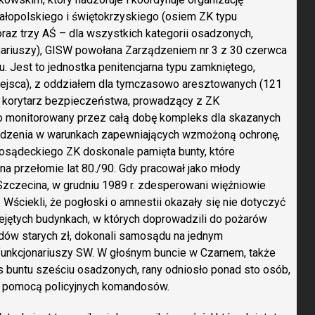
ałopolskiego i świętokrzyskiego (osiem ZK typu
raz trzy AŚ – dla wszystkich kategorii osadzonych,
nariuszy), GISW powołana Zarządzeniem nr 3 z 30 czerwca
. Jest to jednostka penitencjarna typu zamkniętego,
ejsca), z oddziałem dla tymczasowo aresztowanych (121
w. korytarz bezpieczeństwa, prowadzący z ZK
o monitorowany przez całą dobę kompleks dla skazanych
adzenia w warunkach zapewniających wzmożoną ochronę,
osądeckiego ZK doskonale pamięta bunty, które
 na przełomie lat 80./90. Gdy pracował jako młody
Szczecina, w grudniu 1989 r. zdesperowani więźniowie
. Wściekli, że pogłoski o amnestii okazały się nie dotyczyć
ejętych budynkach, w których doprowadzili do pożarów
ardów starych zł, dokonali samosądu na jednym
u funkcjonariuszy SW. W głośnym buncie w Czarnem, także
 buntu sześciu osadzonych, rany odniosło ponad sto osób,
 z pomocą policyjnych komandosów.