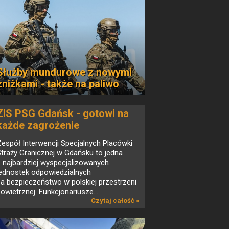
Służby mundurowe z nowymi
zniżkami - także na paliwo
ZIS PSG Gdańsk - gotowi na
każde zagrożenie
espół Interwencji Specjalnych Placówki
traży Granicznej w Gdańsku to jedna
 najbardziej wyspecjalizowanych
jednostek odpowiedzialnych
a bezpieczeństwo w polskiej przestrzeni
owietrznej. Funkcjonariusze...
Czytaj całość »