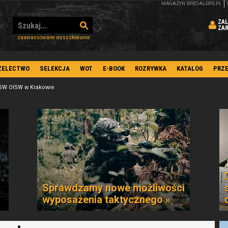
MAGAZYN SPECIAL-OPS.PL
ZAL
ZA
zaawansowane wyszukiwanie
ZELECTWO
SELEKCJA
WOT
E-BOOK
ROZRYWKA
KATALOG
PRZ
SW OISW w Krakowie
Sprawdzamy nowe możliwości
wyposażenia taktycznego »