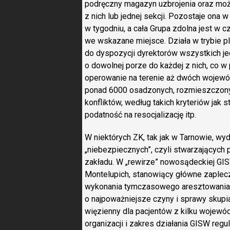
podręczny magazyn uzbrojenia oraz moż
z nich lub jednej sekcji. Pozostaje ona
w tygodniu, a cała Grupa zdolna jest w
we wskazane miejsce. Działa w trybie p
do dyspozycji dyrektorów wszystkich je
o dowolnej porze do każdej z nich, co w
operowanie na terenie aż dwóch wojewó
ponad 6000 osadzonych, rozmieszczonyc
konfliktów, według takich kryteriów jak 
podatność na resocjalizację itp.
W niektórych ZK, tak jak w Tarnowie, wy
„niebezpiecznych”, czyli stwarzającyc
zakładu. W „rewirze” nowosądeckiej GISW
Montelupich, stanowiący główne zaplec
wykonania tymczasowego aresztowania, 
o najpoważniejsze czyny i sprawy skupia
więzienny dla pacjentów z kilku wojew
organizacji i zakres działania GISW reg