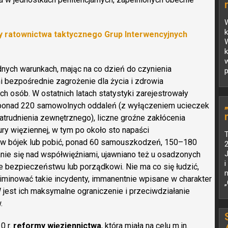
W
dy ratownictwa taktycznego Grup Interwencyjnych
W
dnych warunkach, mając na co dzień do czynienia
p
 bezpośrednie zagrożenie dla życia i zdrowia
ch osób. W ostatnich latach statystyki zarejestrowały
 ponad 220 samowolnych oddaleń (z wyłączeniem ucieczek
zatrudnienia zewnętrznego), liczne groźne zakłócenia
ry więziennej, w tym po około sto napaści
ków bójek lub pobić, ponad 60 samouszkodzeń, 150–180
2
ie się nad współwięźniami, ujawniano też u osadzonych
i
e bezpieczeństwu lub porządkowi. Nie ma co się łudzić,
n
liminować takie incydenty, immanentnie wpisane w charakter
„
SW jest ich maksymalne ograniczenie i przeciwdziałanie
.
0 r.
reformy więziennictwa
, która miała na celu m.in.