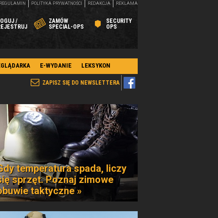
REGULAMIN
POLITYKA PRYWATNOŚCI
REDAKCJA
REKLAMA
OGUJ /
ZAMÓW
SECURITY
REJESTRUJ
SPECIAL-OPS
OPS
EGLĄDARKA
E-WYDANIE
LEKSYKON
ZAPISZ SIĘ DO NEWSLETTERA
Gdy temperatura spada, liczy
się sprzęt. Poznaj zimowe
obuwie taktyczne »