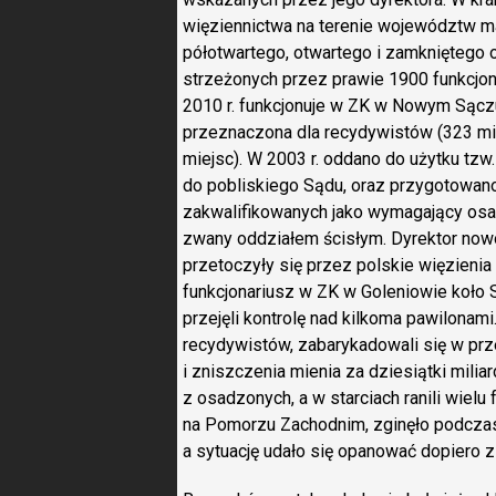
więziennictwa na terenie województw m
półotwartego, otwartego i zamkniętego o
strzeżonych przez prawie 1900 funkcjo
2010 r. funkcjonuje w ZK w Nowym Sączu
przeznaczona dla recydywistów (323 mi
miejsc). W 2003 r. oddano do użytku tz
do pobliskiego Sądu, oraz przygotowan
zakwalifikowanych jako wymagający os
zwany oddziałem ścisłym. Dyrektor now
przetoczyły się przez polskie więzienia
funkcjonariusz w ZK w Goleniowie koło 
przejęli kontrolę nad kilkoma pawilonami
recydywistów, zabarykadowali się w prz
i zniszczenia mienia za dziesiątki mili
z osadzonych, a w starciach ranili wiel
na Pomorzu Zachodnim, zginęło podczas
a sytuację udało się opanować dopiero