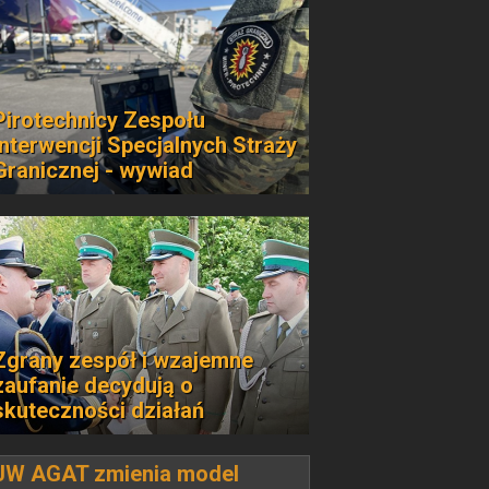
Pirotechnicy Zespołu
Interwencji Specjalnych Straży
Granicznej - wywiad
Zgrany zespół i wzajemne
zaufanie decydują o
skuteczności działań
JW AGAT zmienia model