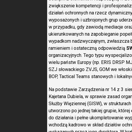
zwiększenie kompetencji i profesjonali
działań ochronnych na rzecz dynamiczn
wyposażonych i uzbrojonych grup uder
w przypadku, gdy zawiodą mediacje oraz 
ukierunkowanych na zapobieganie popełni
wypadkom nadzwyczajnym, zwłaszcza b
ramieniem i ostateczną odpowiedzią
S
organizacyjnych. Tego typu wyspecjaliz
wielu państw Europy (np. ERIS DRSP MJ 
SZJ słowackiego ZVJS, GOM we włoskiej
BOP, Tactical Teams stanowych i lokaln
Na podstawie Zarządzenia nr 14 z 3 sie
Kajetana Dubiela, w sprawie zasad organ
Służby Więziennej (GISW), w struktura
utworzono po jednej takiej grupie, które
do działania i pełne ukompletowanie wy
wchodzą kadrowo w skład działów ochron
wskazanych przez jego dyrektora. W krak