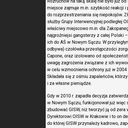
Rozruchów na taką skalę nie było już od l
miejsce zajmuje m.in. szybkość reakcji 
do rozprzestrzeniania się niepokojów.
służby Grupy Interwencyjnej podległej 
właściwy miejscowo m.in. dla Zakopaneg
najgroźniejsi gangsterzy z całej Polski –
ich do AŚ w Nowym Sączu. W przyległym
odbywa) czołówka przestępczości zorgan
Capone, oraz izolowano od społeczeńst
uwagę zagrożenia związane z ich wywod
w celu wzmocnienia ochrony już w 2004 
Składała się z ośmiu zapaleńców, którz
i za własne pieniądze.
Gdy w 2010 r. zapadła decyzja zatwierd
w Nowym Sączu, funkcjonował już więc sil
zbudować GISW, niż tworzyć ją od zera 
Dyrektorowi OISW w Krakowie i to on dec
do której GISW przynależy kadrowo, zap