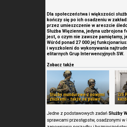
Dla społeczeństwa i większości słu
kończy się po ich osadzeniu w zakład
przez umieszczenie w areszcie śledc
Służba Więzienna, jedyna uzbrojona f
jest, o czym nie zawsze pamiętamy, 
Wśród ponad 27 000 jej funkcjonarius
i wyszkoleni do wykonywania najtrudn
elitarnych Grup Interwencyjnych SW.
Zobacz także
Służby mundurowe z nowymi
ZIS 
zniżkami - także na paliwo
każd
Jedne z podstawowych zadań
Służby W
sprawcami przestępstw, osadzonymi w 8
zapewnienie porządku i bezpieczeństwa