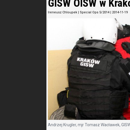
GISW OISW w Krak
Ireneusz Chloupek
|
Special Ops 5/2014
|
2014-11-19
Andrzej Krugler, mjr Tomasz Wacławek, GIS