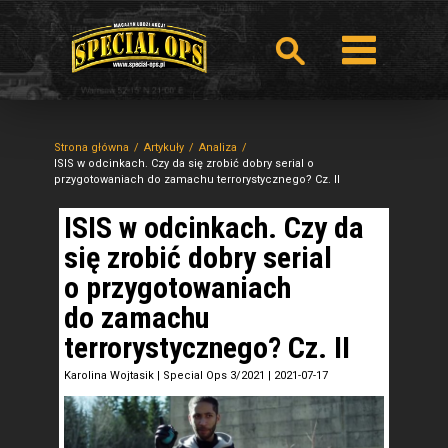
Strona główna
Artykuły
Analiza
ISIS w odcinkach. Czy da się zrobić dobry serial o
przygotowaniach do zamachu terrorystycznego? Cz. II
ISIS w odcinkach. Czy da
się zrobić dobry serial
o przygotowaniach
do zamachu
terrorystycznego? Cz. II
Karolina Wojtasik
|
Special Ops 3/2021
|
2021-07-17