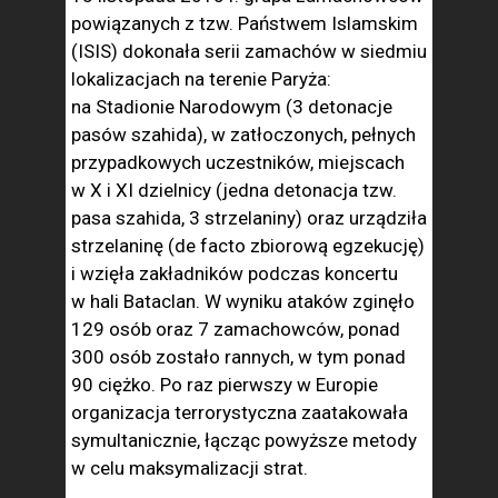
powiązanych z tzw. Państwem Islamskim
(ISIS) dokonała serii zamachów w siedmiu
lokalizacjach na terenie Paryża:
na Stadionie Narodowym (3 detonacje
pasów szahida), w zatłoczonych, pełnych
przypadkowych uczestników, miejscach
w X i XI dzielnicy (jedna detonacja tzw.
pasa szahida, 3 strzelaniny) oraz urządziła
strzelaninę (de facto zbiorową egzekucję)
i wzięła zakładników podczas koncertu
w hali Bataclan. W wyniku ataków zginęło
129 osób oraz 7 zamachowców, ponad
300 osób zostało rannych, w tym ponad
90 ciężko. Po raz pierwszy w Europie
organizacja terrorystyczna zaatakowała
symultanicznie, łącząc powyższe metody
w celu maksymalizacji strat.