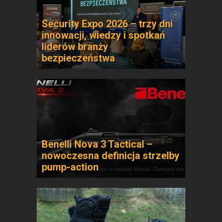
Security Expo 2026 – trzy dni
innowacji, wiedzy i spotkań
liderów branży
bezpieczeństwa
Benelli Nova 3 Tactical –
nowoczesna definicja strzelby
pump-action