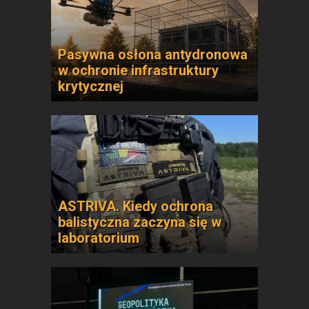
Pasywna osłona antydronowa
w ochronie infrastruktury
krytycznej
ASTRIVA. Kiedy ochrona
balistyczna zaczyna się w
laboratorium