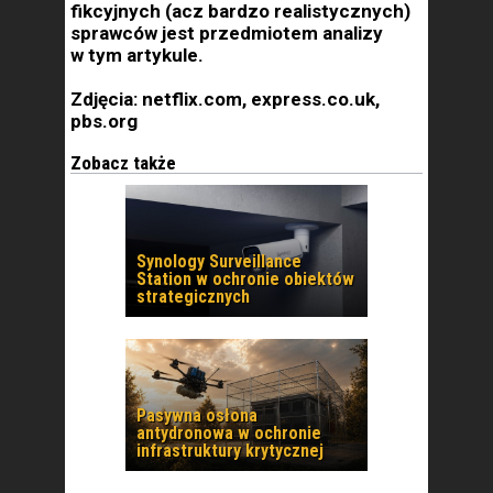
fikcyjnych (acz bardzo realistycznych)
sprawców jest przedmiotem analizy
w tym artykule.
Zdjęcia: netflix.com, express.co.uk,
pbs.org
Zobacz także
Synology Surveillance
Station w ochronie obiektów
strategicznych
Pasywna osłona
antydronowa w ochronie
infrastruktury krytycznej