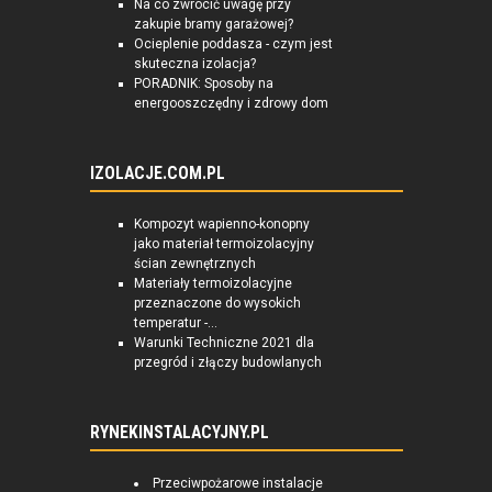
Na co zwrócić uwagę przy
zakupie bramy garażowej?
Ocieplenie poddasza - czym jest
skuteczna izolacja?
PORADNIK: Sposoby na
energooszczędny i zdrowy dom
IZOLACJE.COM.PL
Kompozyt wapienno-konopny
jako materiał termoizolacyjny
ścian zewnętrznych
Materiały termoizolacyjne
przeznaczone do wysokich
temperatur -...
Warunki Techniczne 2021 dla
przegród i złączy budowlanych
RYNEKINSTALACYJNY.PL
Przeciwpożarowe instalacje