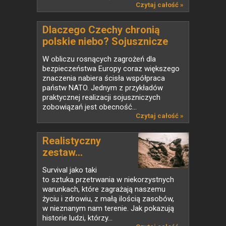
Czytaj całość »
Dlaczego Czechy chronią
polskie niebo? Sojusznicze
śmigłowce wzmacniają
W obliczu rosnących zagrożeń dla
bezpieczeństwo wschodniej
bezpieczeństwa Europy coraz większego
flanki NATO
znaczenia nabiera ścisła współpraca
państw NATO. Jednym z przykładów
praktycznej realizacji sojuszniczych
zobowiązań jest obecność...
Czytaj całość »
Realistyczny
zestaw...
Survival jako taki
to sztuka przetrwania w niekorzystnych
warunkach, które zagrażają naszemu
życiu i zdrowiu, z małą ilością zasobów,
w nieznanym nam terenie. Jak pokazują
historie ludzi, którzy...