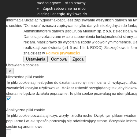
wodociągowe – stan prawny
Zapotrzebowanie na moc
cieplną i energię użytkową do
podgrzania ciepłej wody
Informacja
Klikacjąc "Zgoda" akceptujesz zapisywanie wszystkich danych na tw
użytkowej
o cookies
"Odmowa" oznacza zapisywanie tylko danych niezbędnych do funkcj
Pomieszczenia kotłowni
Administratorem danych jest Grupa Medium sp. z o.o. z siedzibą w 
gazowych
Dane są przetwarzane w celu zapewnienia funkcjonalności strony, a
reklam. Masz prawo do wycofania zgody w dowolnym momencie. Da
realizxacji zamówienia (art. 6 ust. 1 lit. b RODO). Szczegółowe inf
znajdziesz w
Polityce prywatności
Ustawienia
Odmowa
Zgoda
ELEKTRO.INFO
Ustawienia cookies
×
WAGO 221 - teraz również w
Niezbędne pliki cookie
wersji 6 mm²
Te pliki cookie są niezbędne do działania strony i nie można ich wyłączyć. Słu
Dlaczego warto wybrać
zawartości koszyka użytkownika. Możesz ustawić przeglądarkę tak, aby blokował
ogrzewanie...
strona nie będzie działała poprawnie. Te pliki cookie pozwalają na identyfika
Jak wybrać lampy wiszące do
domu?
Analityczne pliki cookie
Te pliki cookie pozwalają liczyć wizyty i źródła ruchu. Dzięki tym plikom wiadom
popularne i w jaki sposób poruszają się odwiedzający stronę. Wszystkie inform
cookie są anonimowe.