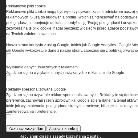
Reklamowe pliki cookie
Reklamowe pliki cookie mogą być wykorzystywane za pośrednictwem naszej s
reklamowych. Służą do budowania profilu Twoich zainteresowań na podstawie i
przeglądasz, co obejmuje unikalną identyfikację Twojej przeglądarki i urządze
zezwolisz na te pliki cookie, nadal będziesz widzieć w przeglądarce podstawow
na Twoich zainteresowaniach.
Nasza strona korzysta z usług Google, takich jak Google Analytics i Google Ads
jak Google wykorzystuje dane z naszej strony, zapoznaj się z polityką prywatn
O NAS
Wysyłanie danych związanych z reklamami
Zgadzam się na wysyłanie danych związanych z reklamami do Google.
Codzienne źródło informacji o taktyce, szkoleniu,
misjach bojowych, uzbrojeniu, umundurowaniu
Reklamy spersonalizowane Google
i wyposażeniu jednostek specjalnych w kraju i na świecie.
Zgadzam się na używanie reklam spersonalizowanych. Reklamy te są dostos
preferencji, zachowań i cech użytkownika. Google zbiera dane na temat aktywn
takie jak wyszukiwania, przeglądane strony internetowe, kliknięcia i zakupy onl
zainteresowania i preferencje.
REGULAMIN
Zaznacz wszystkie
Zapisz i zamknij
Regulamin określa zasady korzystania z portalu