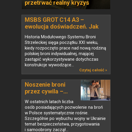
przetrwać realny kryzys
MSBS GROT C14 A3 –
ewolucja doświadczeń. Jak
użytkownicy zmienili polski
Historia Modułowego Systemu Broni
karabinek
Strzeleckiej sięga początku XXI wieku,
kiedy rozpoczęto prace nad nową rodziną
polskiej broni indywidualnej, mającej
zastąpić wykorzystywane dotychczas
konstrukcje wywodzące...
Czytaj całość »
Noszenie broni
przez cywila –...
W ostatnich latach liczba
osób posiadających pozwolenie na broń
w Polsce systematycznie rośnie.
Szczególnie po wybuchu wojny w Ukrainie
temat bezpieczeństwa, przygotowania
i samoobrony zaczął...