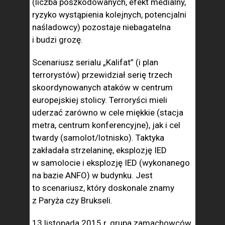
(liczba poszkodowanych, efekt medialny,
ryzyko wystąpienia kolejnych, potencjalni
naśladowcy) pozostaje niebagatelna
i budzi grozę.
Scenariusz serialu „Kalifat” (i plan
terrorystów) przewidział serię trzech
skoordynowanych ataków w centrum
europejskiej stolicy. Terroryści mieli
uderzać zarówno w cele miękkie (stacja
metra, centrum konferencyjne), jak i cel
twardy (samolot/lotnisko). Taktyka
zakładała strzelaninę, eksplozję IED
w samolocie i eksplozję IED (wykonanego
na bazie ANFO) w budynku. Jest
to scenariusz, który doskonale znamy
z Paryża czy Brukseli.
13 listopada 2015 r. grupa zamachowców