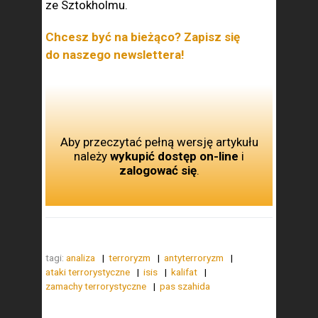
ze Sztokholmu.
Chcesz być na bieżąco? Zapisz się
do naszego newslettera!
Aby przeczytać pełną wersję artykułu
należy
wykupić dostęp on-line
i
zalogować się
.
tagi:
analiza
terroryzm
antyterroryzm
ataki terrorystyczne
isis
kalifat
zamachy terrorystyczne
pas szahida