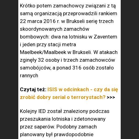
Krótko potem zamachowcy związani z tą
samą organizacją przeprowadzili rankiem
22 marca 2016 r. w Brukseli serię trzech
skoordynowanych zamachów
bombowych: dwa na lotnisku w Zaventem
i jeden przy stacji metra
Maelbeek/Maalbeek w Brukseli. W atakach
zginęły 32 osoby i trzech zamachowców
samobójców, a ponad 316 osób zostało
rannych
Czytaj też:
ISIS w odcinkach - czy da się
zrobić dobry serial o terrorystach?
>>>
Kolejny IED został znaleziony podczas
przeszukania lotniska i zdetonowany
przez saperów. Podobny zamach
planowany był prawdopodobnie