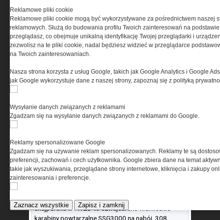
HWS lub optycznych, oświetlenia taktycznego i
Reklamowe pliki cookie
dodatkowego, składanego chwytu przedniego CAA
Reklamowe pliki cookie mogą być wykorzystywane za pośrednictwem naszej s
FFG-2, ewentualnie dwójnogu), w barwach
reklamowych. Służą do budowania profilu Twoich zainteresowań na podstawie i
kamuflujących.
przeglądasz, co obejmuje unikalną identyfikację Twojej przeglądarki i urządze
Podstawowa broń krótka to austriackie 9- mm
zezwolisz na te pliki cookie, nadal będziesz widzieć w przeglądarce podstawow
pistolety Glock 17 z oświetleniem taktycznym
na Twoich zainteresowaniach.
Streamlight TLR-1 i kydeksowymi kaburami
Blackhawk Tactical Serpa Holster, a dodatkowo
Nasza strona korzysta z usług Google, takich jak Google Analytics i Google Ads
mniejsze Glock 19 i 26. Do celów treningowych
jak Google wykorzystuje dane z naszej strony, zapoznaj się z polityką prywatn
dostępne są zestawy FX, umożliwiające strzelanie
bezpieczną amunicją z pociskami barwiącymi
Wysyłanie danych związanych z reklamami
kanadyjskiej firmy Simunition z używanych w ZZD
Zgadzam się na wysyłanie danych związanych z reklamami do Google.
pistoletów samopowtarzalnych i pistoletów
maszynowych. Do tego dochodzą obezwładniające
paralizatory Taser M26 i amerykańskie powtarzalne
Reklamy spersonalizowane Google
strzelby gładkolufowe pump-action kalibru 12:
Zgadzam się na używanie reklam spersonalizowanych. Reklamy te są dostos
Winchester Defender z kolbą drewnianą,
preferencji, zachowań i cech użytkownika. Google zbiera dane na temat aktywn
bezkolbowe Mossbergi M500A oraz krótkolufowe
takie jak wyszukiwania, przeglądane strony internetowe, kliknięcia i zakupy onl
zainteresowania i preferencje.
powtarzalne M590 Compact (Special Purpose), z
szybkim celownikiem typu przeziernikowego i kolbą
stałą z czarnego tworzywa sztucznego zytel. Broń
Zaznacz wszystkie
Zapisz i zamknij
snajperska w I WZD to szwajcarsko-niemieckie
karabiny powtarzalne SSG3000 na nabój .308