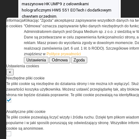
maszynowe HK UMP9 z celownikami
holograficznymi HWS 551 EOTech i dodatkowym
chwytem przednim.
Informacja
Klikacjąc "Zgoda" akceptujesz zapisywanie wszystkich danych na tw
Zamiennie z pistoletami maszynowymi używane są
o cookies
"Odmowa" oznacza zapisywanie tylko danych niezbędnych do funkcj
kanadyjskie 5,56-mm subkarabinki C8 CQB
Administratorem danych jest Grupa Medium sp. z o.o. z siedzibą w 
(producent: Colt Canada, dawniej Diemaco) z
Dane są przetwarzane w celu zapewnienia funkcjonalności strony, a
dodatkowym chwytem przednim, oświetleniem
reklam. Masz prawo do wycofania zgody w dowolnym momencie. Da
taktycznym i laserowym wskaźnikiem celu Blast 2
realizxacji zamówienia (art. 6 ust. 1 lit. b RODO). Szczegółowe inf
(promień widzialny i IR) amerykańskiej firmy Laser
znajdziesz w
Polityce prywatności
Devices oraz składanymi mechanicznymi
Ustawienia
Odmowa
Zgoda
przyrządami celowniczymi, które mogą być
Ustawienia cookies
uzupełnione celownikami kolimatorowymi lub
×
holograficznymi z przystawką powiększającą
Niezbędne pliki cookie
Te pliki cookie są niezbędne do działania strony i nie można ich wyłączyć. Słu
EOTech 3X Magnifier. W wydziałach regionalnych
zawartości koszyka użytkownika. Możesz ustawić przeglądarkę tak, aby blokował
podobną rolę odgrywają również stare karabinki
strona nie będzie działała poprawnie. Te pliki cookie pozwalają na identyfika
automatyczne AKMS na nabój 7,62 mm × 39, np. w
gdańskim poddane tuningowi przez zastosowanie
akcesoriów TDI/CAA (kolby teleskopowe ACAKC,
Analityczne pliki cookie
ergonomiczne chwyty pistoletowe TDI UPG47,
Te pliki cookie pozwalają liczyć wizyty i źródła ruchu. Dzięki tym plikom wiadom
system szyn X47 w miejsce drewnianego łoża,
popularne i w jaki sposób poruszają się odwiedzający stronę. Wszystkie inform
nakładki rury gazowej i nad komorą zamkową –
cookie są anonimowe.
umożliwiający montaż celowników holograficznych