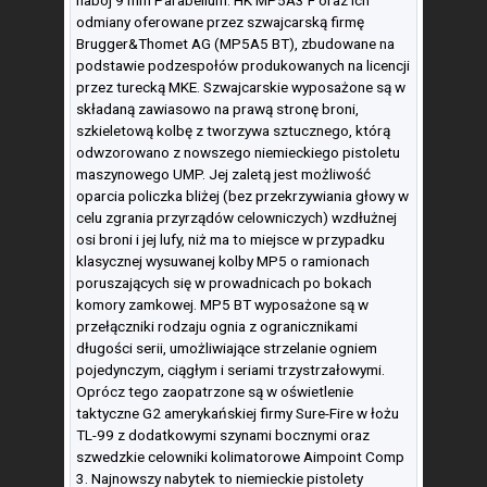
nabój 9 mm Parabellum: HK MP5A3 F oraz ich
odmiany oferowane przez szwajcarską firmę
Brugger&Thomet AG (MP5A5 BT), zbudowane na
podstawie podzespołów produkowanych na licencji
przez turecką MKE. Szwajcarskie wyposażone są w
składaną zawiasowo na prawą stronę broni,
szkieletową kolbę z tworzywa sztucznego, którą
odwzorowano z nowszego niemieckiego pistoletu
maszynowego UMP. Jej zaletą jest możliwość
oparcia policzka bliżej (bez przekrzywiania głowy w
celu zgrania przyrządów celowniczych) wzdłużnej
osi broni i jej lufy, niż ma to miejsce w przypadku
klasycznej wysuwanej kolby MP5 o ramionach
poruszających się w prowadnicach po bokach
komory zamkowej. MP5 BT wyposażone są w
przełączniki rodzaju ognia z ogranicznikami
długości serii, umożliwiające strzelanie ogniem
pojedynczym, ciągłym i seriami trzystrzałowymi.
Oprócz tego zaopatrzone są w oświetlenie
taktyczne G2 amerykańskiej firmy Sure-Fire w łożu
TL-99 z dodatkowymi szynami bocznymi oraz
szwedzkie celowniki kolimatorowe Aimpoint Comp
3. Najnowszy nabytek to niemieckie pistolety