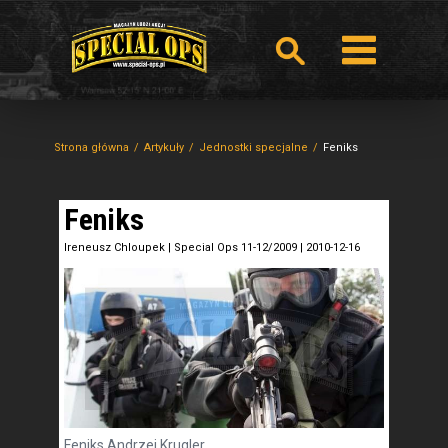
Strona główna
Artykuły
Jednostki specjalne
Feniks
Feniks
Ireneusz Chloupek
|
Special Ops 11-12/2009
|
2010-12-16
Feniks Andrzej Krugler