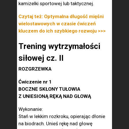
kamizelki sportowej lub taktycznej.
Czytaj też: Optymalna długość mięśni
wielostawowych w czasie ćwiczeń
kluczem do ich szybkiego rozwoju >>>
Trening wytrzymałości
siłowej cz. II
ROZGRZEWKA
Ćwiczenie nr 1
BOCZNE SKŁONY TUŁOWIA
Z UNIESIONĄ RĘKĄ NAD GŁOWĄ
Wykonanie:
Stań w lekkim rozkroku, opierając dłonie
na biodrach. Unieś rękę nad głowę