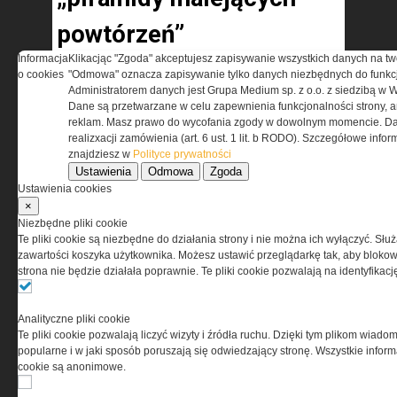
powtórzeń”
Informacja
Klikacjąc "Zgoda" akceptujesz zapisywanie wszystkich danych na tw
Piramida nr 1
o cookies
"Odmowa" oznacza zapisywanie tylko danych niezbędnych do funkcj
UNOSZENIE BIODER W PODPORZE
Administratorem danych jest Grupa Medium sp. z o.o. z siedzibą w 
Dane są przetwarzane w celu zapewnienia funkcjonalności strony, a
BOKIEM Z UNIESIONĄ NOGĄ
reklam. Masz prawo do wycofania zgody w dowolnym momencie. Da
realizxacji zamówienia (art. 6 ust. 1 lit. b RODO). Szczegółowe inf
znajdziesz w
Polityce prywatności
Ustawienia
Odmowa
Zgoda
Ustawienia cookies
×
Niezbędne pliki cookie
Te pliki cookie są niezbędne do działania strony i nie można ich wyłączyć. Słu
zawartości koszyka użytkownika. Możesz ustawić przeglądarkę tak, aby blokował
strona nie będzie działała poprawnie. Te pliki cookie pozwalają na identyfika
Analityczne pliki cookie
Te pliki cookie pozwalają liczyć wizyty i źródła ruchu. Dzięki tym plikom wiadom
Fot. archiwum Aleksandry Musielak
popularne i w jaki sposób poruszają się odwiedzający stronę. Wszystkie inform
cookie są anonimowe.
Wykonanie: