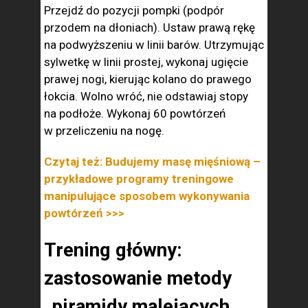
Przejdź do pozycji pompki (podpór
przodem na dłoniach). Ustaw prawą rękę
na podwyższeniu w linii barów. Utrzymując
sylwetkę w linii prostej, wykonaj ugięcie
prawej nogi, kierując kolano do prawego
łokcia. Wolno wróć, nie odstawiaj stopy
na podłoże. Wykonaj 60 powtórzeń
w przeliczeniu na nogę.
Czytaj też: Budujemy masę mięśniową –
przykładowe programy treningowe
manipulujące sposobem wykonywania
powtórzeń >>>
Trening główny:
zastosowanie metody
„piramidy malejących