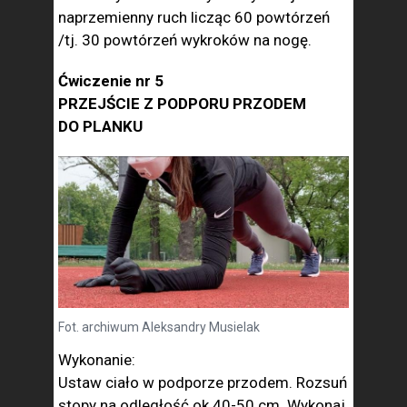
naprzemienny ruch licząc 60 powtórzeń
/tj. 30 powtórzeń wykroków na nogę.
Ćwiczenie nr 5
PRZEJŚCIE Z PODPORU PRZODEM
DO PLANKU
Fot. archiwum Aleksandry Musielak
Wykonanie:
Ustaw ciało w podporze przodem. Rozsuń
stopy na odległość ok 40-50 cm. Wykonaj