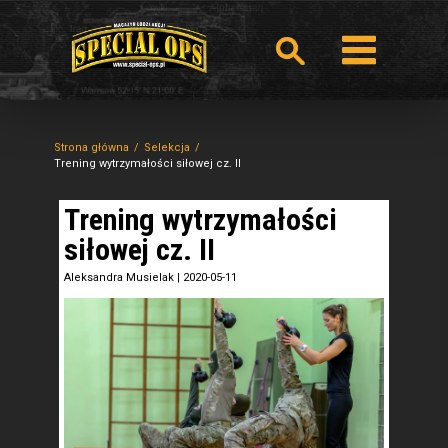
Strona główna
Selekcja
Trening wytrzymałości siłowej cz. II
Trening wytrzymałości
siłowej cz. II
Aleksandra Musielak
|
2020-05-11