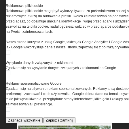
Przejdź do podporu bokiem na prawym
Reklamowe pliki cookie
przedramieniu. Ustaw prawy łokieć w linii
Reklamowe pliki cookie mogą być wykorzystywane za pośrednictwem naszej s
barku. W trakcie wykonywania ruchu,
reklamowych. Służą do budowania profilu Twoich zainteresowań na podstawie i
przeglądasz, co obejmuje unikalną identyfikację Twojej przeglądarki i urządze
utrzymaj prawą nogę uniesioną. Oprzyj
zezwolisz na te pliki cookie, nadal będziesz widzieć w przeglądarce podstawow
dłoń na biodrze lub podłożu przed sobą.
na Twoich zainteresowaniach.
Wykonaj opuszczanie bioder, dotykając
Nasza strona korzysta z usług Google, takich jak Google Analytics i Google Ads
podłoże i unieś tułów do jednej linii.
jak Google wykorzystuje dane z naszej strony, zapoznaj się z polityką prywatn
Zakończ ruch napięciem mięśni
pośladków. Zrób określoną w piramidzie
Wysyłanie danych związanych z reklamami
liczbę powtórzeń na prawej stronie.
Zgadzam się na wysyłanie danych związanych z reklamami do Google.
Powtórz ruch na lewą stronę. Możesz
zwiększyć obciążenie, trenując
Reklamy spersonalizowane Google
w kamizelce.
Zgadzam się na używanie reklam spersonalizowanych. Reklamy te są dostos
preferencji, zachowań i cech użytkownika. Google zbiera dane na temat aktywn
takie jak wyszukiwania, przeglądane strony internetowe, kliknięcia i zakupy onl
Piramida nr 2
zainteresowania i preferencje.
UGINANIE RAMION W PODPORZE
PRZODEM Z DŁONIĄ NA PODWYŻSZENIU
Zaznacz wszystkie
Zapisz i zamknij