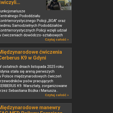
ćwiczyli...
Funkcjonariusze
Centralnego Pododdziału
ontrterrorystycznego Policji „BOA” oraz
siedmiu Samodzielnych Pododdziałów
ontrterrorystycznych Policji wzięli udział
w ćwiczeniach dowódczo-sztabowych
od...
Czytaj całość »
Międzynarodowe ćwiczenia
Cerberus K9 w Gdyni
 ostatnich dniach listopada 2025 roku
dynia stała się areną pierwszych
w Polsce międzynarodowych ćwiczeń
przewodników psów pracujących
CERBERUS K9. Warsztaty, zorganizowane
rzez Sebastiana Bożka i Mariusza...
Czytaj całość »
Międzynarodowe manewry