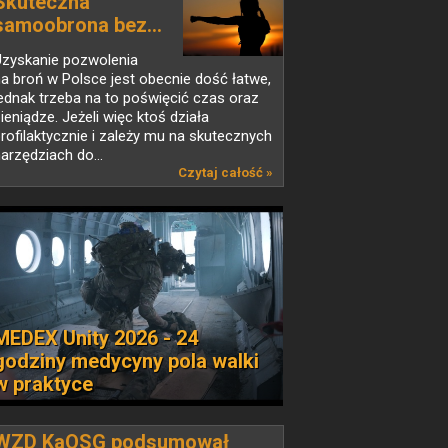
Skuteczna
samoobrona bez...
Uzyskanie pozwolenia
a broń w Polsce jest obecnie dość łatwe,
ednak trzeba na to poświęcić czas oraz
ieniądze. Jeżeli więc ktoś działa
rofilaktycznie i zależy mu na skutecznych
arzędziach do...
Czytaj całość »
MEDEX Unity 2026 - 24
godziny medycyny pola walki
w praktyce
WZD KaOSG podsumował