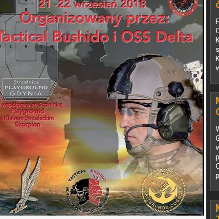
K
K
p
W
G
p