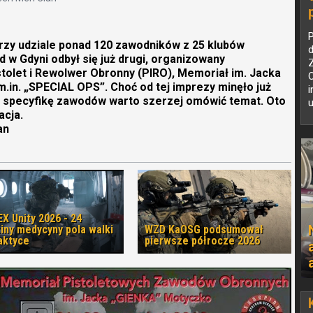
przy udziale ponad 120 zawodników z 25 klubów
d
d w Gdyni odbył się już drugi, organizowany
stolet i Rewolwer Obronny (PIRO), Memoriał im. Jacka
O
.in. „SPECIAL OPS”. Choć od tej imprezy minęło już
i
i specyfikę zawodów warto szerzej omówić temat. Oto
u
acja.
an
X Unity 2026 - 24
iny medycyny pola walki
WZD KaOSG podsumował
aktyce
pierwsze półrocze 2026