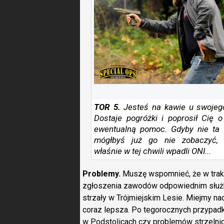
TOR 5.
Jesteś na kawie u swojeg
Dostaje pogróżki i poprosił Cię o
ewentualną
pomoc. Gdyby nie ta w
mógłbyś już go nie zobaczyć, 
właśnie w tej chwili wpadli ONI...
Problemy.
Muszę wspomnieć, że w trakci
zgłoszenia zawodów odpowiednim służb
strzały w Trójmiejskim Lesie. Miejmy na
coraz lepsza. Po tegorocznych przypadka
w Podstolicach czy problemów strzelnic