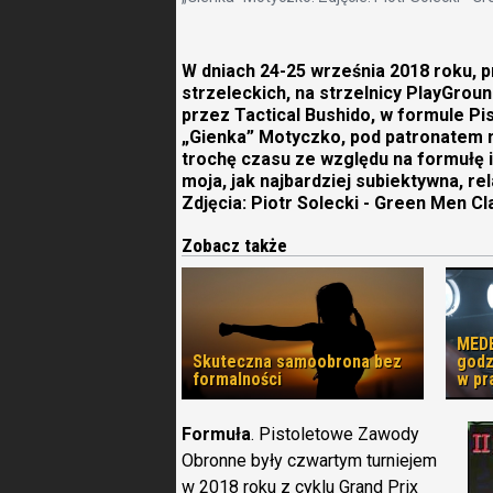
W dniach 24-25 września 2018 roku, 
strzeleckich, na strzelnicy PlayGroun
przez Tactical Bushido, w formule Pi
„Gienka” Motyczko, pod patronatem m
trochę czasu ze względu na formułę 
moja, jak najbardziej subiektywna, rel
Zdjęcia: Piotr Solecki - Green Men Cl
Zobacz także
MEDE
Skuteczna samoobrona bez
godz
formalności
w pr
Formuła
. Pistoletowe Zawody
Obronne były czwartym turniejem
w 2018 roku z cyklu Grand Prix