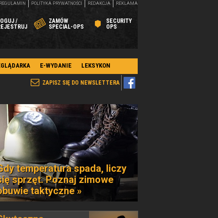
REGULAMIN
POLITYKA PRYWATNOŚCI
REDAKCJA
REKLAMA
OGUJ /
ZAMÓW
SECURITY
REJESTRUJ
SPECIAL-OPS
OPS
EGLĄDARKA
E-WYDANIE
LEKSYKON
ZAPISZ SIĘ DO NEWSLETTERA
Gdy temperatura spada, liczy
się sprzęt. Poznaj zimowe
obuwie taktyczne »