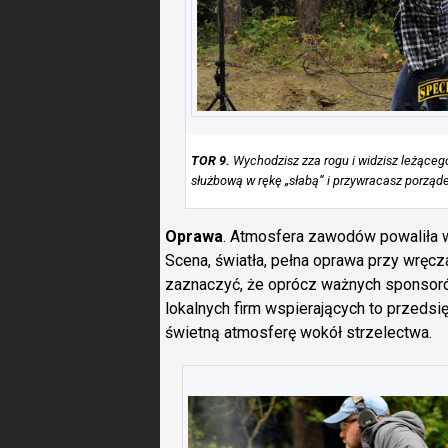
TOR 9.
Wychodzisz zza rogu i widzisz leżącego
służbową w rękę „słabą” i przywracasz porząde
Oprawa
. Atmosfera zawodów powaliła ws
Scena, światła, pełna oprawa przy wręcz
zaznaczyć, że oprócz ważnych sponsorów,
lokalnych firm wspierających to przedsię
świetną atmosferę wokół strzelectwa.