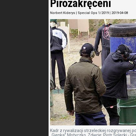
Pirozakręceni
Norbert Kiderys
|
Special Ops 1/2019
|
2019-04-08
Kadr z rywalizacji strzeleckiej rozgrywanej
„Gienka” Motyczko. Zdjęcie: Piotr Solecki - G