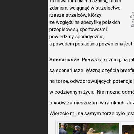
Ta nowa formuła ma szansę, moim
zdaniem, wciągnąć w strzelectwo
rzesze strzelców, którzy
of
Z
ze względu na specyfikę polskich
s
przepisów są sportowcami,
powiedzmy sporadycznie,
a powodem posiadania pozwolenia jest 
Scenariusze.
Pierwszą różnicą, na ja
są scenariusze. Ważną częścią breefing
na torze, odwzorowujących potencjaln
w codziennym życiu. Nie można odmó
opisów zamieszczam w ramkach. Już 
Wierzcie mi, na samym torze było jesz