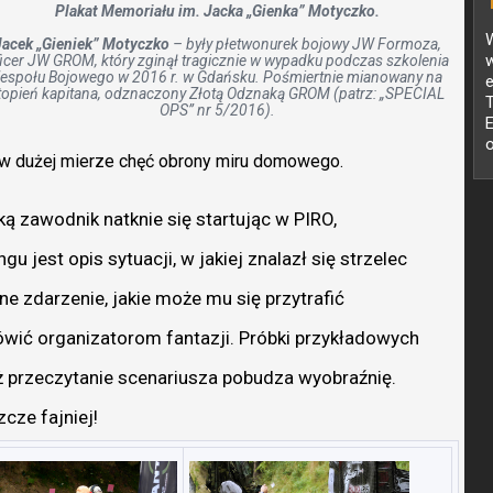
Plakat Memoriału im. Jacka „Gienka” Motyczko.
W
Jacek „Gieniek” Motyczko
– były płetwonurek bojowy JW Formoza,
w
icer JW GROM, który zginął tragicznie w wypadku podczas szkolenia
espołu Bojowego w 2016 r. w Gdańsku. Pośmiertnie mianowany na
topień kapitana, odznaczony Złotą Odznaką GROM (patrz: „SPECIAL
OPS” nr 5/2016).
w dużej mierze chęć obrony miru domowego.
ką zawodnik natknie się startując w PIRO,
u jest opis sytuacji, w jakiej znalazł się strzelec
e zdarzenie, jakie może mu się przytrafić
wić organizatorom fantazji. Próbki przykładowych
przeczytanie scenariusza pobudza wyobraźnię.
cze fajniej!