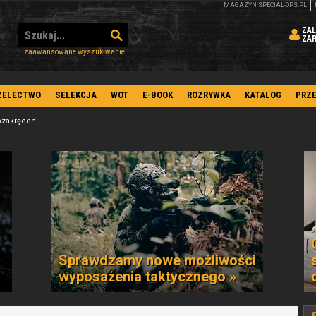
MAGAZYN SPECIAL-OPS.PL
ZAL
ZA
zaawansowane wyszukiwanie
ZELECTWO
SELEKCJA
WOT
E-BOOK
ROZRYWKA
KATALOG
PRZ
ozakręceni
Sprawdzamy nowe możliwości
wyposażenia taktycznego »