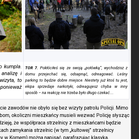
o kumpla.
TOR
7.
Pokłóciłeś się ze swoją „połówką”, wychodzisz z
 analizę i
domu przejechać się, odsapnąć, odreagować. Leśny
izyta, to
parking to będzie dobre miejsce. Niestety już ktoś tu jest,
ponieważ
ekipa sprzedaje narkotyki, odreagujesz chyba w inny
sposób – na reakcję nie trzeba było długo czekać....
e zawodów nie obyło się bez wizyty patrolu Policji. Mimo
om, okoliczni mieszkańcy musieli wezwać Policję słysząc
dzieję, że współpraca strzelnicy z mieszkańcami będzie
ch zamykania strzelnic (w tym „kultowej” strzelnicy
y w Kornem) można napisać, parafrazując klasyka,