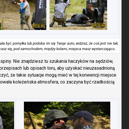
a być pomyłka lub podoba im się Twoje auto, widzisz, że coś jest nie tak,
wracasz się, pod samochodem, między kolami, miejsca masz wystarczająco...
piny. Nie znajdziesz tu szukania haczyków na sędziów,
przepisach lub opisach toru, aby uzyskać nieuzasadnioną
zyć, że takie sytuacje mogą mieć w tej konwencji miejsce
nowała koleżeńska atmosfera, co zaczyna być rzadkością