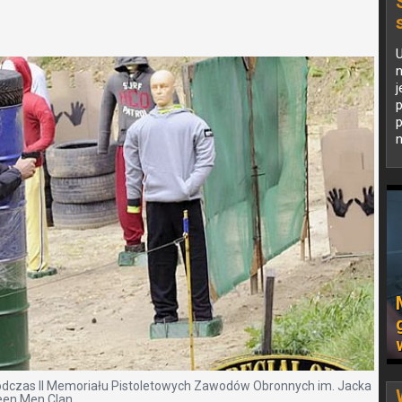
n
j
p
p
n
 podczas II Memoriału Pistoletowych Zawodów Obronnych im. Jacka
reen Men Clan