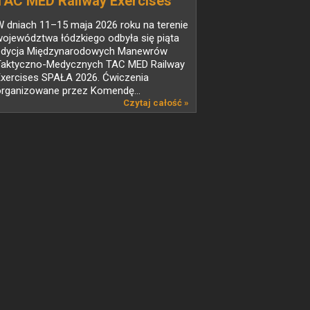
TAC MED Railway Exercises
SPAŁA 2026 zakończone
 dniach 11–15 maja 2026 roku na terenie
ojewództwa łódzkiego odbyła się piąta
edycja Międzynarodowych Manewrów
Taktyczno-Medycznych TAC MED Railway
Exercises SPAŁA 2026. Ćwiczenia
organizowane przez Komendę...
Czytaj całość »