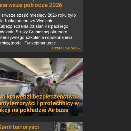
pierwsze półrocze 2026
Pierwsze sześć miesięcy 2026 roku było
la funkcjonariuszy Wydziału
Zabezpieczenia Działań Karpackiego
ddziału Straży Granicznej okresem
ntensywnego szkolenia i doskonalenia
miejętności. Funkcjonariusze...
Czytaj całość »
Na krawędzi bezpieczeństwa -
antyterroryści i pirotechnicy w
akcji na pokładzie Airbusa
Kontrterroryści