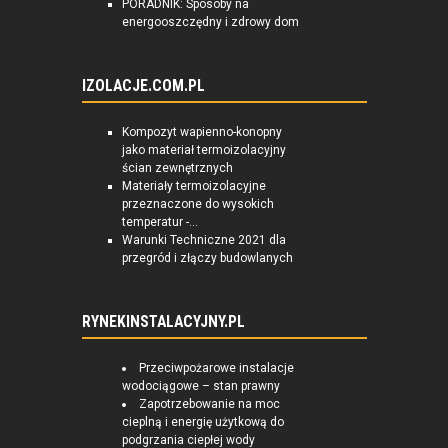
PORADNIK: Sposoby na
energooszczędny i zdrowy dom
IZOLACJE.COM.PL
Kompozyt wapienno-konopny
jako materiał termoizolacyjny
ścian zewnętrznych
Materiały termoizolacyjne
przeznaczone do wysokich
temperatur -...
Warunki Techniczne 2021 dla
przegród i złączy budowlanych
RYNEKINSTALACYJNY.PL
Przeciwpożarowe instalacje
wodociągowe – stan prawny
Zapotrzebowanie na moc
cieplną i energię użytkową do
podgrzania ciepłej wody