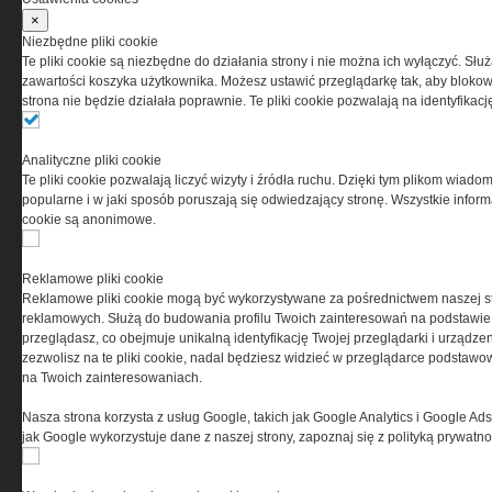
z zaakceptowaniem warunków ustanowionych
×
przez Grupa MEDIUM Spółka z ograniczoną
Niezbędne pliki cookie
odpowiedzialnością Spółka komandytowa, nr KRS:
Te pliki cookie są niezbędne do działania strony i nie można ich wyłączyć. Słu
0000537655, NIP 1132860378, REGON 146393437
zawartości koszyka użytkownika. Możesz ustawić przeglądarkę tak, aby blokował
(zwana dalej Grupa MEDIUM) w postaci Regulaminu.
strona nie będzie działała poprawnie. Te pliki cookie pozwalają na identyfika
Przeczytaj regulamin
Analityczne pliki cookie
Te pliki cookie pozwalają liczyć wizyty i źródła ruchu. Dzięki tym plikom wiadom
popularne i w jaki sposób poruszają się odwiedzający stronę. Wszystkie inform
cookie są anonimowe.
PRYWATNOŚĆ
Reklamowe pliki cookie
Reklamowe pliki cookie mogą być wykorzystywane za pośrednictwem naszej s
Ta witryna wykorzystuje pliki cookies do przechowywania
reklamowych. Służą do budowania profilu Twoich zainteresowań na podstawie i
informacji na Twoim komputerze. Pliki cookies stosujemy
przeglądasz, co obejmuje unikalną identyfikację Twojej przeglądarki i urządze
w celu świadczenia usług na najwyższym poziomie,
zezwolisz na te pliki cookie, nadal będziesz widzieć w przeglądarce podstawow
w tym w sposób dostosowany do indywidualnych potrzeb.
na Twoich zainteresowaniach.
Korzystanie z witryny bez zmiany ustawień dotyczących
cookies oznacza, że będą one zamieszczane w Twoim
Nasza strona korzysta z usług Google, takich jak Google Analytics i Google Ads
urządzeniu końcowym. W każdym momencie możesz
jak Google wykorzystuje dane z naszej strony, zapoznaj się z polityką prywatn
dokonać zmiany ustawień przeglądarki dotyczących
cookies. Nim Państwo zaczną korzystać z naszego
serwisu prosimy o zapoznanie się z naszą
polityką