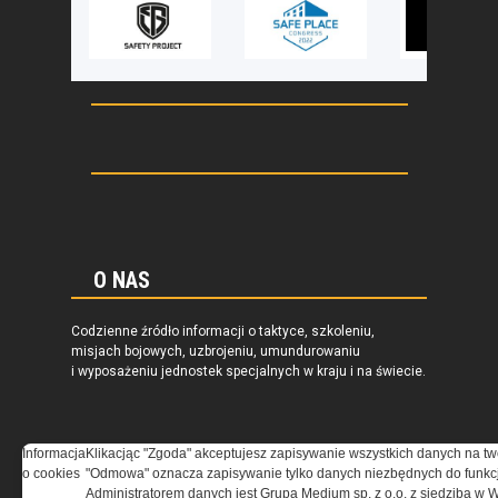
O NAS
Codzienne źródło informacji o taktyce, szkoleniu,
misjach bojowych, uzbrojeniu, umundurowaniu
i wyposażeniu jednostek specjalnych w kraju i na świecie.
Informacja
Klikacjąc "Zgoda" akceptujesz zapisywanie wszystkich danych na tw
o cookies
"Odmowa" oznacza zapisywanie tylko danych niezbędnych do funkcj
REGULAMIN
Administratorem danych jest Grupa Medium sp. z o.o. z siedzibą w 