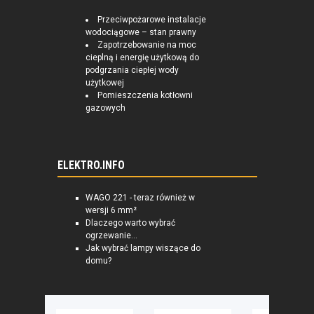
Przeciwpożarowe instalacje
wodociągowe – stan prawny
Zapotrzebowanie na moc
cieplną i energię użytkową do
podgrzania ciepłej wody
użytkowej
Pomieszczenia kotłowni
gazowych
ELEKTRO.INFO
WAGO 221 - teraz również w
wersji 6 mm²
Dlaczego warto wybrać
ogrzewanie...
Jak wybrać lampy wiszące do
domu?