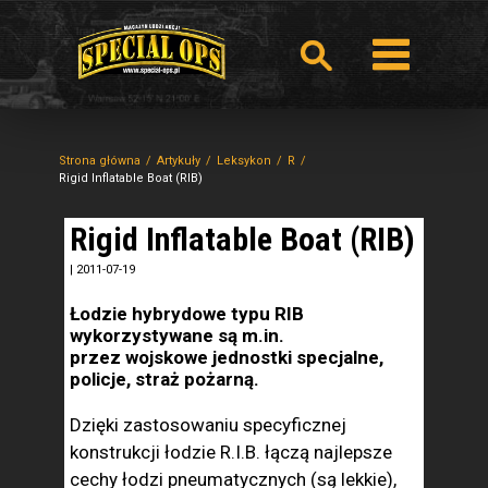
Strona główna
Artykuły
Leksykon
R
Rigid Inflatable Boat (RIB)
Rigid Inflatable Boat (RIB)
|
2011-07-19
Łodzie hybrydowe typu RIB
wykorzystywane są m.in.
przez wojskowe jednostki specjalne,
policje, straż pożarną.
Dzięki zastosowaniu specyficznej
konstrukcji łodzie R.I.B. łączą najlepsze
cechy łodzi pneumatycznych (są lekkie),