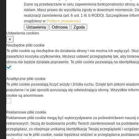
Dane są przetwarzane w celu zapewnienia funkcjonalności strony, a
Regulamin określa zasady korzystania z portalu
reklam. Masz prawo do wycofania zgody w dowolnym momencie. Da
www.special-ops.pl
realizxacji zamówienia (art. 6 ust. 1 lit. b RODO). Szczegółowe inf
znajdziesz w
Polityce prywatności
Ustawienia
Odmowa
Zgoda
Korzystanie z portalu jest równoznaczne
Ustawienia cookies
z zaakceptowaniem warunków ustanowionych
×
przez Grupa MEDIUM Spółka z ograniczoną
Niezbędne pliki cookie
odpowiedzialnością Spółka komandytowa, nr KRS:
Te pliki cookie są niezbędne do działania strony i nie można ich wyłączyć. Słu
0000537655, NIP 1132860378, REGON 146393437
zawartości koszyka użytkownika. Możesz ustawić przeglądarkę tak, aby blokował
(zwana dalej Grupa MEDIUM) w postaci Regulaminu.
strona nie będzie działała poprawnie. Te pliki cookie pozwalają na identyfika
Przeczytaj regulamin
Analityczne pliki cookie
Te pliki cookie pozwalają liczyć wizyty i źródła ruchu. Dzięki tym plikom wiadom
popularne i w jaki sposób poruszają się odwiedzający stronę. Wszystkie inform
cookie są anonimowe.
PRYWATNOŚĆ
Reklamowe pliki cookie
Reklamowe pliki cookie mogą być wykorzystywane za pośrednictwem naszej s
Ta witryna wykorzystuje pliki cookies do przechowywania
reklamowych. Służą do budowania profilu Twoich zainteresowań na podstawie i
informacji na Twoim komputerze. Pliki cookies stosujemy
przeglądasz, co obejmuje unikalną identyfikację Twojej przeglądarki i urządze
w celu świadczenia usług na najwyższym poziomie,
zezwolisz na te pliki cookie, nadal będziesz widzieć w przeglądarce podstawow
w tym w sposób dostosowany do indywidualnych potrzeb.