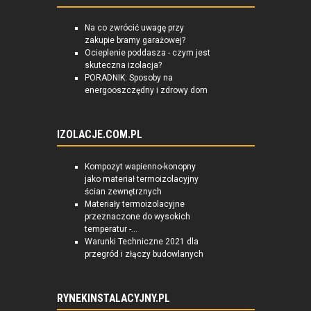
Na co zwrócić uwagę przy
zakupie bramy garażowej?
Ocieplenie poddasza - czym jest
skuteczna izolacja?
PORADNIK: Sposoby na
energooszczędny i zdrowy dom
IZOLACJE.COM.PL
Kompozyt wapienno-konopny
jako materiał termoizolacyjny
ścian zewnętrznych
Materiały termoizolacyjne
przeznaczone do wysokich
temperatur -...
Warunki Techniczne 2021 dla
przegród i złączy budowlanych
RYNEKINSTALACYJNY.PL