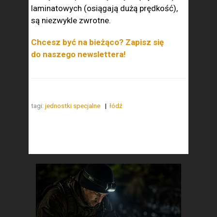
laminatowych (osiągają dużą prędkość),
są niezwykle zwrotne.
Chcesz być na bieżąco? Zapisz się
do naszego newslettera!
tagi:
jednostki specjalne
łódź