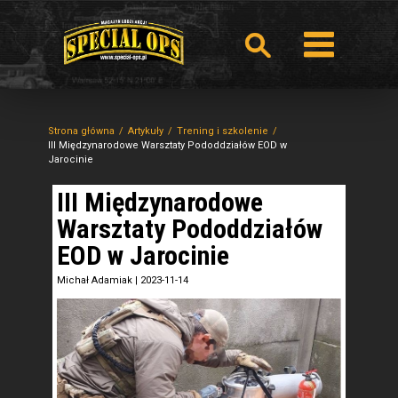
Strona główna
Artykuły
Trening i szkolenie
III Międzynarodowe Warsztaty Pododdziałów EOD w
Jarocinie
III Międzynarodowe
Warsztaty Pododdziałów
EOD w Jarocinie
Michał Adamiak
|
2023-11-14