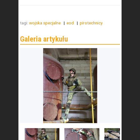
tagi:
wojska specjalne
eod
pirotechnicy