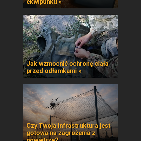
ekwipunku »
Jak wzmocnić ochronę ciała
przed odłamkami »
Czy Twoja infrastruktura jest
gotowa na zagrożenia z
powietrza?