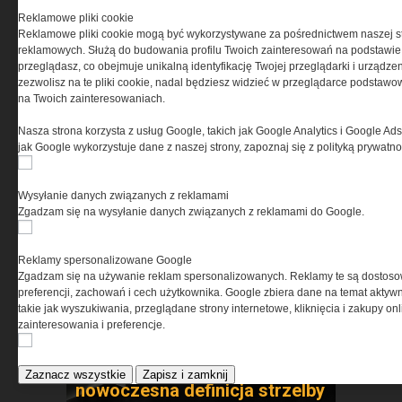
laboratorium
Reklamowe pliki cookie
Reklamowe pliki cookie mogą być wykorzystywane za pośrednictwem naszej s
reklamowych. Służą do budowania profilu Twoich zainteresowań na podstawie i
przeglądasz, co obejmuje unikalną identyfikację Twojej przeglądarki i urządze
zezwolisz na te pliki cookie, nadal będziesz widzieć w przeglądarce podstawow
na Twoich zainteresowaniach.
Nasza strona korzysta z usług Google, takich jak Google Analytics i Google Ads
jak Google wykorzystuje dane z naszej strony, zapoznaj się z polityką prywatn
Security Expo 2026 – trzy dni
innowacji, wiedzy i spotkań
liderów branży
Wysyłanie danych związanych z reklamami
bezpieczeństwa
Zgadzam się na wysyłanie danych związanych z reklamami do Google.
Reklamy spersonalizowane Google
Zgadzam się na używanie reklam spersonalizowanych. Reklamy te są dostos
preferencji, zachowań i cech użytkownika. Google zbiera dane na temat aktywn
takie jak wyszukiwania, przeglądane strony internetowe, kliknięcia i zakupy onl
zainteresowania i preferencje.
Benelli Nova 3 Tactical –
Zaznacz wszystkie
Zapisz i zamknij
nowoczesna definicja strzelby