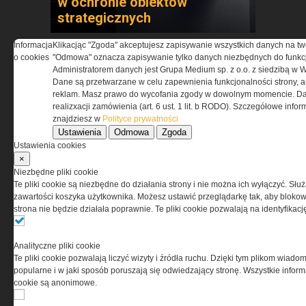
w ochronie obiektów
strategicznych
Informacja
Klikacjąc "Zgoda" akceptujesz zapisywanie wszystkich danych na tw
o cookies
"Odmowa" oznacza zapisywanie tylko danych niezbędnych do funkcj
Administratorem danych jest Grupa Medium sp. z o.o. z siedzibą w 
Dane są przetwarzane w celu zapewnienia funkcjonalności strony, a
reklam. Masz prawo do wycofania zgody w dowolnym momencie. Da
realizxacji zamówienia (art. 6 ust. 1 lit. b RODO). Szczegółowe inf
znajdziesz w
Polityce prywatności
Ustawienia
Odmowa
Zgoda
Pasywna osłona antydronowa
Ustawienia cookies
w ochronie infrastruktury
×
krytycznej
Niezbędne pliki cookie
Te pliki cookie są niezbędne do działania strony i nie można ich wyłączyć. Słu
zawartości koszyka użytkownika. Możesz ustawić przeglądarkę tak, aby blokował
strona nie będzie działała poprawnie. Te pliki cookie pozwalają na identyfika
Analityczne pliki cookie
Te pliki cookie pozwalają liczyć wizyty i źródła ruchu. Dzięki tym plikom wiadom
popularne i w jaki sposób poruszają się odwiedzający stronę. Wszystkie inform
cookie są anonimowe.
ASTRIVA. Kiedy ochrona
balistyczna zaczyna się w