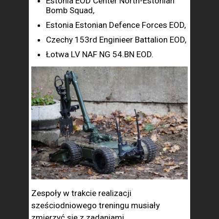
Estonia EOD Center North-Estonian
Bomb Squad,
Estonia Estonian Defence Forces EOD,
Czechy 153rd Enginieer Battalion EOD,
Łotwa LV NAF NG 54.BN EOD.
Zespoły w trakcie realizacji
sześciodniowego treningu musiały
zmierzyć się z zadaniami