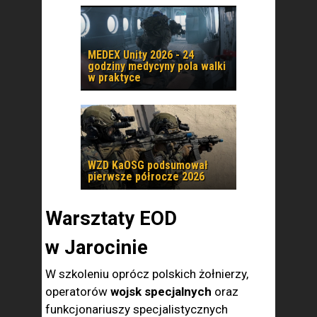
MEDEX Unity 2026 - 24
godziny medycyny pola walki
w praktyce
WZD KaOSG podsumował
pierwsze półrocze 2026
Warsztaty EOD
w Jarocinie
W szkoleniu oprócz polskich żołnierzy,
operatorów
wojsk specjalnych
oraz
funkcjonariuszy specjalistycznych